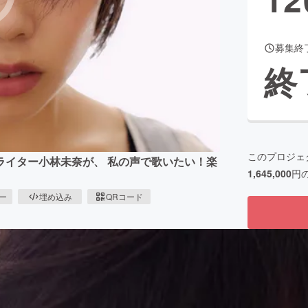
募集終
CAMPFIRE for Social Good
CAMPFIRE Creation
終
CAMPFIREふるさと納税
machi-ya
コミュニティ
このプロジェ
ライター小林未奈が、 私の声で歌いたい！楽
1,645,000
円
ピー
埋め込み
QRコード