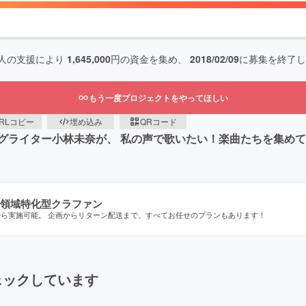
人の支援により
1,645,000
円の資金を集め、
2018/02/09
に募集を終了し
もう一度プロジェクトをやってほしい
RLコピー
埋め込み
QRコード
グライター小林未奈が、 私の声で歌いたい！楽曲たちを集め
領域特化型クラファン
から実施可能。 企画からリターン配送まで、すべてお任せのプランもあります！
ェックしています