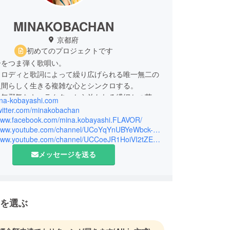
MINAKOBACHAN
京都府
初めてのプロジェクトです
ーをつま弾く歌唄い。
メロディと歌詞によって繰り広げられる唯一無二の
人間らしく生きる複雑な心とシンクロする。
と無邪気なキャラクターから放たれる繊細かつ芯の
mina-kobayashi.com
twitter.com/minakobachan
/www.facebook.com/mina.kobayashi.FLAVOR/
https://www.youtube.com/channel/UCoYqYnUBYeWbck-aHkF5kmw
https://www.youtube.com/channel/UCCoeJR1HoiVI2tZEd7sui4Q
メッセージを送る
を選ぶ