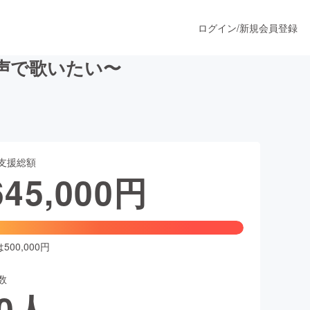
ログイン
/
新規会員登録
声で歌いたい〜
うすぐ公開されます
支援総額
プロダクト
645,000
円
ファッション
スポーツ
00,000円
数
ア
ソーシャルグッド
0
人