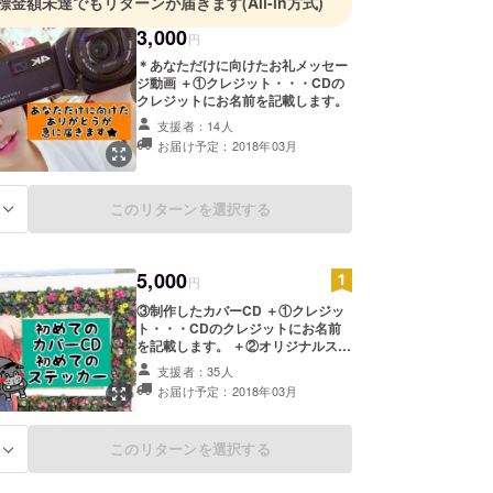
標金額未達でもリターンが届きます
(All-in方式)
3,000
円
＊あなただけに向けたお礼メッセー
ジ動画 ＋①クレジット・・・CDの
クレジットにお名前を記載します。
支援者：14人
お届け予定：2018年03月
このリターンを選択する
る
5,000
円
③制作したカバーCD ＋①クレジッ
ト・・・CDのクレジットにお名前
を記載します。 ＋②オリジナルス
テッカー
支援者：35人
お届け予定：2018年03月
このリターンを選択する
る