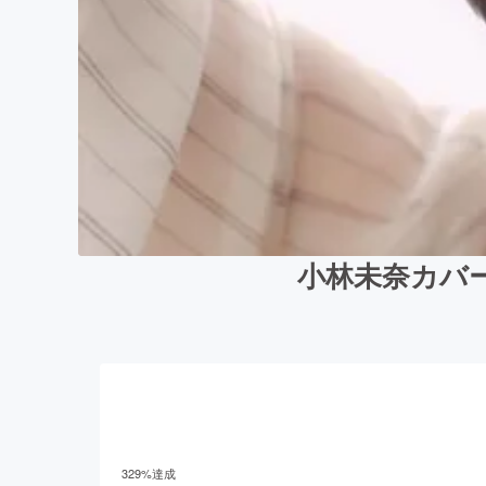
小林未奈カバ
329
%達成