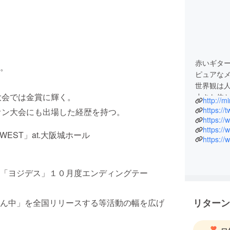
赤いギタ
。
ピュアな
世界観は
大会では金賞に輝く。
小さな体
http://
https://
オン大会にも出場した経歴を持つ。
https:/
WEST」at.大阪城ホール
送「ヨジデス」１０月度エンディングテー
リターン
ん中」を全国リリースする等活動の幅を広げ