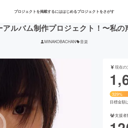
プロジェクトを掲載するには
はじめる
プロジェクトをさがす
ーアルバム制作プロジェクト！〜私の
MINAKOBACHAN
音楽
注目のリターン
注目の新着プロジェクト
募集終了が近いプロジェクト
も
現在の
音楽
舞台・パフォーマンス
1,
ゲーム・サービス開発
フード・飲食店
329%
書籍・雑誌出版
アニメ・漫画
目標金額は5
支援者
チャレンジ
ビューティー・ヘルスケ
12