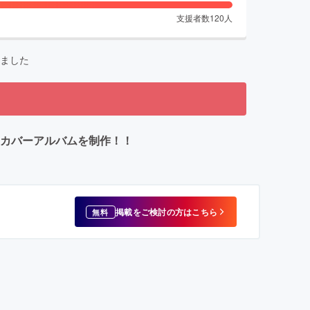
支援者数
120
人
ました
てカバーアルバムを制作！！
掲載をご検討の方はこちら
無料