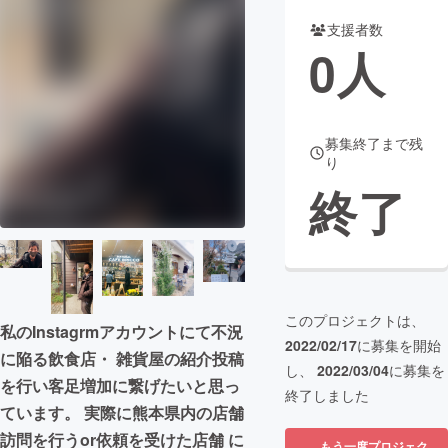
支援者数
まちづくり・地域活性化
0
人
CAMPFIRE for Social Good
CAMPFIRE Creation
CAMPFIREふるさと納税
machi-ya
コミュニティ
募集終了まで残
り
終了
このプロジェクトは、
私のInstagrmアカウントにて不況
2022/02/17
に募集を開始
に陥る飲食店・ 雑貨屋の紹介投稿
し、
2022/03/04
に募集を
を行い客足増加に繋げたいと思っ
終了しました
ています。 実際に熊本県内の店舗
訪問を行うor依頼を受けた店舗 に
もう一度プロジェク