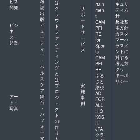
ビス
雑
は
キュリ
rtain
開発
誌
ク
サ
ティ方
men
出
ラ
ポ
針
t
版
ウ
ー
反社基
CAM
ビジ
ビ
ド
ト
本方針
PFI
ネ
ュ
フ
サ
カスタ
RE
ス・
ー
ァ
ー
マーハ
for
起業
テ
ン
ビ
ラスメ
Spor
ィ
デ
ス
ントに
ts
ー
ィ
対する
CAM
・
ン
考え方
PFI
ヘ
グ
クッ
RE
ル
と
キーポ
ふる
ス
は
リシー
さと
ケ
プ
実
納税
ア
ロ
施
AD
アー
舞
ジ
事
FOR
ト・
台
ェ
例
ALL
写真
・
ク
HIO
パ
ト
KOS
フ
の
HI
ォ
作
JFA
ー
り
クラ
マ
方