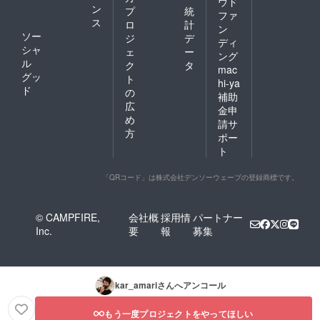
ウド
ン
プ
統
ファ
ス
ロ
計
ン
ソー
ジ
デ
ディ
シャ
ェ
ー
ング
ル
ク
タ
mac
グッ
ト
hi-ya
ド
の
補助
広
金申
め
請サ
方
ポー
ト
「QRコード」は株式会社デンソーウェーブの登録商標です。
© CAMPFIRE,
会社概
採用情
パートナー
Inc.
要
報
募集
kar_amari
さんへアンコール
もう一度プロジェクトをやってほしい