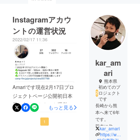
Instagramアカウ
ントの運営状況
2022/02/17 11:36
kar_am
ari
熊本県
Amariです現在2月17日プロ
初めてのプ
ロジェクト
ジェクトページ公開初日本
です
日に向けアカウント運営に
長崎から熊
もっと見る
本へ来て6年
より力を入れ2月14日からわ
です。
ずか３日で50人新たにフォ
1
熊本に住む
kar_amari
ロワーして下さりました！
大学院生で3
https://www.instagram.com/kar_amari
そのため、現在フォロワー
月に企業に