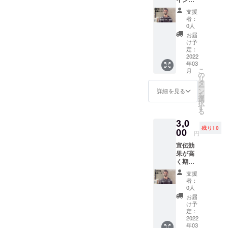
い致しま
タグラ
支援
ムアカ
者：
ウント
0人
又は
お届
メール
け予
を経由
定：
してDM
2022
年03
にてお
こ
月
礼メッ
の
リ
セージ
タ
ー
を送ら
ン
詳細を見る
を
せて頂
選
択
きま
す
る
す。 ※
3,0
備考欄
残り10
にイン
00
円
スタグ
宣伝効
ラムア
果が高
カウン
く期待
ト名を
される
記入く
支援
有料広
ださい
者：
告によ
メール
0人
る店舗
の際は
お届
紹介の
メール
け予
投稿日
アドレ
定：
に ス
2022
スを備
年03
トー
考欄に