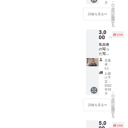
こ
月
リーに
て記入
の
リ
てオリ
くださ
タ
ー
ジナル
い。
ン
詳細を見る
を
に作成
選
択
した画
す
る
像1枚を
3,0
もって
残り30
御希望
00
円
の
私自身
Instagr
の写っ
amアカ
た写真3
ウント
枚を 手
や商
支援
書きの
品、店
者：
お礼
舗や
0人
メッ
URLな
お届
セージ
ど御希
け予
と共に
望のも
定：
送付さ
2022
のを24
年03
せて頂
時間宣
こ
月
きま
伝させ
の
リ
す。 写
て頂き
タ
ー
真は宣
ます。
ン
詳細を見る
を
伝する
画像作
選
択
カフェ
成例を
す
る
や雑貨
こちら
5,0
屋さん
のリ
残り50
にて撮
00
ターン