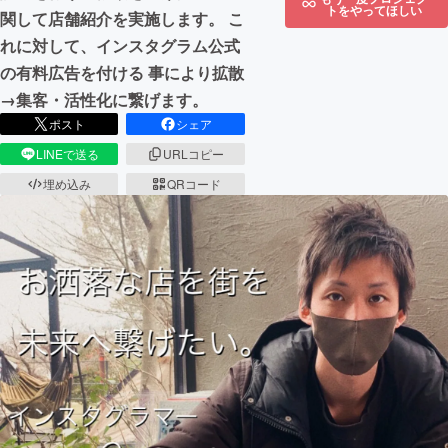
トをやってほしい
関して店舗紹介を実施します。 こ
れに対して、インスタグラム公式
の有料広告を付ける 事により拡散
→集客・活性化に繋げます。
ポスト
シェア
LINEで送る
URLコピー
埋め込み
QRコード