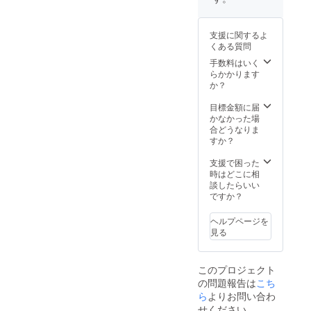
真があ
宣伝④
れば可
ご自身
能で
で製作
支援に関するよ
す。 熊
されて
くある質問
本県内
いるハ
であれ
ンドメ
手数料はいく
ば実際
イド商
らかかります
に訪問
品やオ
か？
を行い
リジナ
撮影が
ル商品
目標金額に届
可能で
に限定
かなかった場
す。 公
させて
合どうなりま
共の場
頂きま
すか？
所での
す。】
み面会
※備考欄
支援で困った
しま
にてイ
時はどこに相
す。
ンスタ
談したらいい
【ご紹
グラム
ですか？
介内容
アカウ
は①ア
ント名
ヘルプページを
カウン
または
見る
トな宣
メール
伝②飲
アドレ
食点の
ス及び
このプロジェクト
宣伝③
希望す
の問題報告は
こち
雑貨屋
る宣伝
さんの
ら
よりお問い合わ
内容を
宣伝④
ご記入
せください