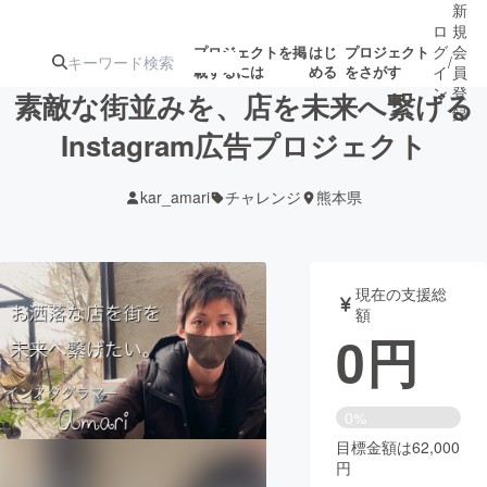
新
ロ
規
グ
会
プロジェクトを掲
はじ
プロジェクト
/
載するには
める
をさがす
イ
員
ン
登
素敵な街並みを、店を未来へ繋げる
録
Instagram広告プロジェクト
人気のプロ
注目のリ
注目の新着プロ
募集終了が近いプ
もうすぐ公開
kar_amari
チャレンジ
熊本県
ジェクト
ターン
ジェクト
ロジェクト
されます
アート・写真
音楽
現在の支援総
額
0
円
テクノロジー・ガジェット
ゲーム・サ
映像・映画
書籍・雑誌
0%
目標金額は62,000
円
ビジネス・起業
チャレンジ