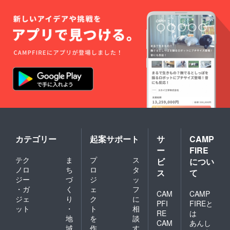
のもの
をご連
絡くだ
さい。
詳細は
全て撮
影日程
など含
めDMに
てやり
取りさ
せて頂
きま
す。
カテゴリー
起案サポート
サ
CAMP
ー
FIRE
テク
ま
プ
ス
ビ
につい
ノロ
ち
ロ
タ
ス
て
ジー
づ
ジ
ッ
・ガ
く
ェ
フ
CAM
CAMP
ジェ
り
ク
に
PFI
FIREと
ット
・
ト
相
RE
は
地
を
談
CAM
あんし
域
作
す