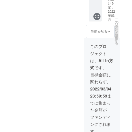
貨屋さ
2027年
け予
こちら
ん・物
3月（以
定：
に記載
などご
2022
降アカ
のアカ
年03
希望の
ウント
ウント
こ
月
内容を
が継続
の
又は
リ
投稿に
する限
タ
メール
ー
より全
り有
ン
詳細を見る
アドレ
を
力で宣
効） 紹
選
スにて
択
伝させ
介例を
す
行わせ
る
て頂き
写真に
このプロ
て頂き
ます。
載せて
ます。
ジェクト
投稿は
ありま
有効期
すので
は、
All-In方
限：投
参考に
式
です。
稿日
して頂
~2027
ければ
目標金額に
年3月
と思い
関わらず、
（以降
ます。
アカウ
【ご紹
2022/03/04
ントが
介内容
23:59:59
ま
継続す
は①ア
る限り
カウン
でに集まっ
有効）
トな宣
た金額が
となり
伝②飲
ます。
食点の
ファンディ
アカウ
宣伝③
ングされま
ント宣
雑貨屋
伝も写
さんの
す。