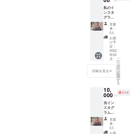
円
影した
写真に
私のイ
もの と
て添付
ンスタ
なりま
してい
グラム
す。 宣
るので
アカウ
伝して
参考に
支援
ントの
欲しい
して頂
者：
ストー
ものは
ければ
0人
リーに
ないけ
と思い
お届
て 希望
れど応
ます。
け予
するア
援した
定：
※備考欄
カウン
2022
い。 そ
にイン
年03
トや事
う思っ
スタグ
こ
月
柄を御
てくだ
の
ラムア
リ
紹介さ
さる方
タ
カウン
ー
せて頂
に用意
ン
トもし
詳細を見る
を
きま
したプ
選
くは
択
す。 さ
ランで
す
メール
る
らに、
す。 支
アドレ
10,
当アカ
援した
スを記
残り10
ウント
000
人の記
入の
円
による
憶と思
上、宣
当イン
ストー
い出と
伝内容
スタグ
リーハ
して受
もご記
ラムア
イライ
け取っ
入くだ
カウン
トにて
て 頂け
さい。
支援
トにて
有効期
れば幸
ご連絡
者：
飲食
限：投
いで
0人
のやり
店・雑
稿日〜
す。
取りも
お届