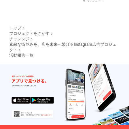
ご自身
くださ
で製作
い。や
されて
り取り
いるハ
も当ア
ンドメ
カウン
イド商
ト又は
トップ
>
品やオ
メール
プロジェクトをさがす
>
リジナ
にてア
チャレンジ
>
ル商品
ドレス
に限定
素敵な街並みを、店を未来へ繋げるInstagram広告プロジェ
にて行
させて
わせて
クト
>
頂きま
頂きま
活動報告一覧
す。】
す。
※備考欄
にイン
スタグ
ラムア
カウン
ト名・
メール
アドレ
スを御
記載く
ださ
い。ま
た、簡
単に宣
伝希望