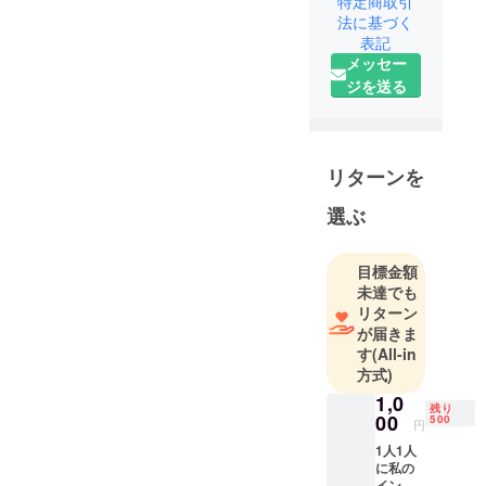
特定商取引
法に基づく
て
300人に到達しプロジェクト
表記
商品開発職
開始日には少なくとも450名
メッセー
に携わりま
ジを送る
程度にフォロワー数が到達
す。
すると見込まれます。一生
大学生活最
後のクラウ
懸命、試行錯誤し運営して
ドファン
リターンを
いるのでぜひ温かい目で見
ディング、
て頂ければ幸いです。アカ
選ぶ
是非お力を
貸して頂け
ウント運営だけでなく、プ
れば幸いで
ロジェクトのための撮影状
目標金額
す。
未達でも
況や宣伝店舗など随時ここ
よければま
リターン
に更新していきます！宜し
が届きま
ずは
す
(All-in
Instagramア
くお願い致します！！！
方式)
カウントを
1,0
見ていただ
残り
00
500
円
きたいで
1人1人
す。
に私の
宜しくお願
インス