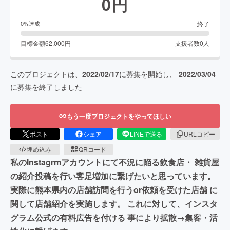
0
円
終了
0
%達成
目標金額
62,000
円
支援者数
0
人
このプロジェクトは、
2022/02/17
に募集を開始し、
2022/03/04
に募集を終了しました
もう一度プロジェクトをやってほしい
ポスト
シェア
LINEで送る
URLコピー
埋め込み
QRコード
私のInstagrmアカウントにて不況に陥る飲食店・ 雑貨屋
の紹介投稿を行い客足増加に繋げたいと思っています。
実際に熊本県内の店舗訪問を行うor依頼を受けた店舗 に
関して店舗紹介を実施します。 これに対して、インスタ
グラム公式の有料広告を付ける 事により拡散→集客・活