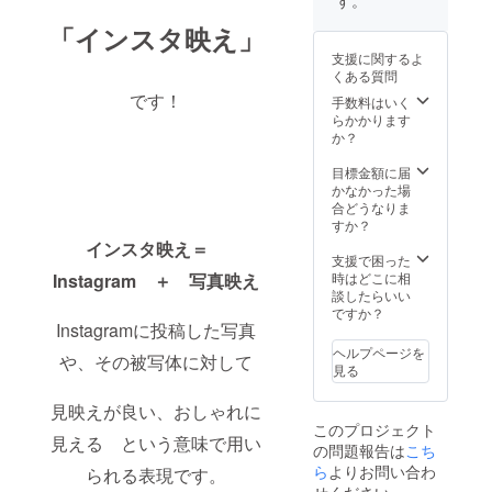
「インスタ映え」
支援に関するよ
くある質問
です！
手数料はいく
らかかります
か？
目標金額に届
かなかった場
合どうなりま
すか？
インスタ映え＝
支援で困った
Instagram ＋ 写真映え
時はどこに相
談したらいい
ですか？
Instagramに投稿した写真
ヘルプページを
や、その被写体に対して
見る
見映えが良い、おしゃれに
このプロジェクト
見える という意味で用い
の問題報告は
こち
ら
よりお問い合わ
られる表現です。
せください