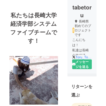
tabetor
私たちは長崎大学
u
長崎県
経済学部システム
初めてのプ
ロジェクト
ファイブチームで
です
す！
こんにち
は！
私達は長崎
大学経済学
Toru_Toru_Ngsk
部 西村ゼ
メッセー
ミ３年の
ジを送る
江口彩花
里、尾座本
悠、水町の
リターンを
ぞみ、吉岡
祐太朗で
選ぶ
す。
この度、長