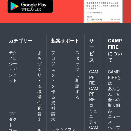
カテゴリー
起案サポート
サ
CAMP
ー
FIRE
テク
ま
プ
ス
ビ
につい
ノロ
ち
ロ
タ
ス
て
ジー
づ
ジ
ッ
・ガ
く
ェ
フ
CAM
CAMP
ジェ
り
ク
に
PFI
FIREと
ット
・
ト
相
RE
は
地
を
談
CAM
あんし
域
作
す
PFI
ん・安
活
る
る
RE
全への
性
資
コ
取り組
化
料
ミュ
み
プロ
音
請
ニ
ニュー
ダク
楽
求
ティ
ス
ト
CAM
ヘルプ
クラウドファ
フー
チ