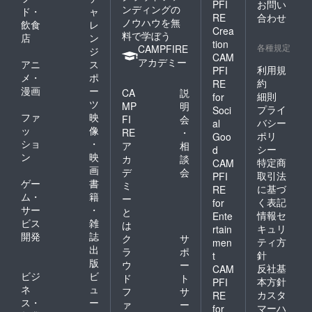
PFI
お問い
ンディングの
ド・
ャ
RE
合わせ
ノウハウを無
飲食
レ
Crea
料で学ぼう
店
ン
tion
各種規定
CAMPFIRE
ジ
CAM
アカデミー
アニ
ス
利用規
PFI
メ・
ポ
約
RE
漫画
ー
CA
説
細則
for
ツ
MP
明
プライ
Soci
ファ
映
FI
会
バシー
al
ッ
像
RE
・
ポリ
Goo
ショ
・
ア
相
シー
d
ン
映
カ
談
特定商
CAM
画
デ
会
取引法
PFI
ゲー
書
ミ
に基づ
RE
ム・
籍
ー
く表記
for
サー
・
と
情報セ
Ente
ビス
雑
は
キュリ
rtain
開発
誌
ク
サ
ティ方
men
出
ラ
ポ
針
t
版
ウ
ー
反社基
CAM
ビジ
ビ
ド
ト
本方針
PFI
ネ
ュ
フ
サ
カスタ
RE
ス・
ー
ァ
ー
マーハ
for