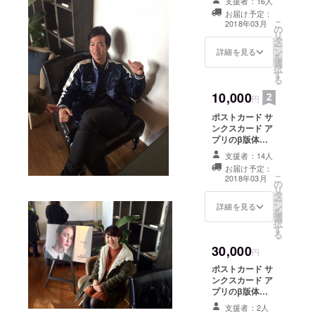
支援者：16人
おすすめするカ
お届け予定：
フェ10選 オリジ
こ
2018年03月
の
ナルタンブラー
リ
タ
ー
ン
詳細を見る
を
選
択
す
る
10,000
円
ポストカード サ
ンクスカード ア
プリのβ版体験
長崎の大学生が
支援者：14人
おすすめするカ
お届け予定：
フェ10選 オリジ
こ
2018年03月
の
ナルタンブラー
リ
タ
オリジナルラン
ー
ン
チョンマット
詳細を見る
を
選
択
す
る
30,000
円
ポストカード サ
ンクスカード ア
プリのβ版体験
長崎の大学生が
支援者：2人
おすすめするカ