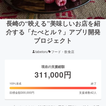
長崎の“映える”美味しいお店を紹
介する「たべとル？」アプリ開発
プロジェクト
tabetoru
フード・飲食店
現在の支援総額
311,000
円
終了
103
%達成
目標金額
300,000
円
支援者数
42
人