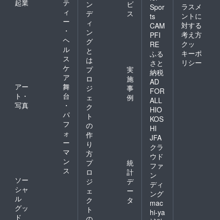
起業
テ
ン
ビ
ラスメ
Spor
ィ
デ
ス
ントに
ts
ー
ィ
対する
CAM
・
ン
考え方
PFI
ヘ
グ
クッ
RE
ル
と
キーポ
ふる
ス
は
リシー
さと
ケ
プ
実
納税
ア
ロ
施
AD
アー
舞
ジ
事
FOR
ト・
台
ェ
例
ALL
写真
・
ク
HIO
パ
ト
KOS
フ
の
HI
ォ
作
JFA
ー
り
クラ
マ
方
ウド
ン
プ
統
ファ
ス
ロ
計
ン
ソー
ジ
デ
ディ
シャ
ェ
ー
ング
ル
ク
タ
mac
グッ
ト
hi-ya
ド
の