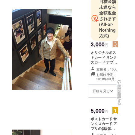
目標金額
崎を若者に
未達なら
好きになっ
全額返金
てほしいと
されます
いう想い
(All-or-
で、このプ
Nothing
ロジェクト
方式)
をはじめま
3,000
円
した。
オリジナルポス
長崎のお
トカード サンク
しゃれなカ
スカード アプリ
のβ版体験 長崎
フェをアプ
支援者：10人
の大学生がおす
リを通して
お届け予定：
すめするカフェ
こ
2018年03月
紹介し、若
の
10選
リ
タ
者に長崎の
ー
ン
詳細を見る
を
良さを発信
選
択
す
していきま
る
す。
5,000
円
ポストカード サ
ンクスカード ア
プリのβ版体験
長崎の大学生が