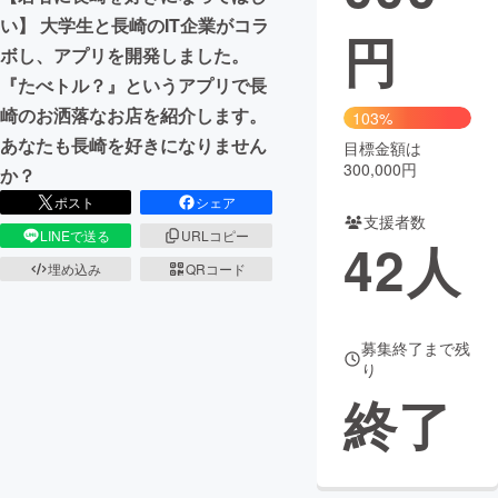
い】 大学生と長崎のIT企業がコラ
円
まちづくり・地域活性化
ボし、アプリを開発しました。
『たべトル？』というアプリで長
CAMPFIRE for Social Good
CAMPFIRE Creation
崎のお洒落なお店を紹介します。
103%
CAMPFIREふるさと納税
machi-ya
コミュニティ
あなたも長崎を好きになりません
目標金額は
300,000円
か？
ポスト
シェア
支援者数
LINEで送る
URLコピー
42
人
埋め込み
QRコード
募集終了まで残
り
終了