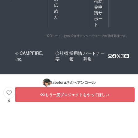
補助
広
金申
め
請サ
方
ポー
ト
「QRコード」は株式会社デンソーウェーブの登録商標です。
© CAMPFIRE,
会社概
採用情
パートナー
Inc.
要
報
募集
tabetoru
さんへアンコール
もう一度プロジェクトをやってほしい
0