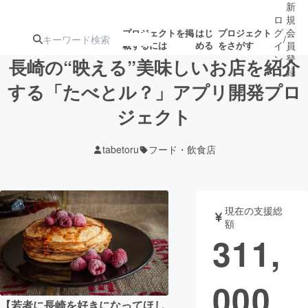
新
ロ
規
グ
会
プロジェクトを掲
はじ
プロジェクト
/
載するには
める
をさがす
イ
員
ン
登
長崎の“映える”美味しいお店を紹介
録
する「たべとル？」アプリ開発プロ
ジェクト
人気のプロ
注目のリ
注目の新着プロ
募集終了が近いプ
もうすぐ公開
ジェクト
ターン
ジェクト
ロジェクト
されます
tabetoru
フード・飲食店
アート・写真
音楽
現在の支援総
テクノロジー・ガジェット
ゲーム・サ
額
311,
映像・映画
書籍・雑誌
000
ビジネス・起業
チャレンジ
【若者に長崎を好きになってほし