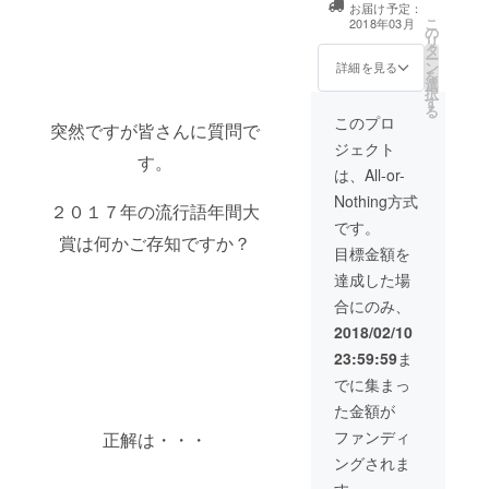
お届け予定：
フェ10選 オリジ
こ
2018年03月
の
ナルタンブラー
リ
タ
オリジナルラン
ー
ン
チョンマット オ
詳細を見る
を
選
リジナルトート
択
す
バッグ
る
このプロ
突然ですが皆さんに質問で
ジェクト
す。
は、All-or-
Nothing方式
２０１７年の流行語年間大
です。
賞は何かご存知ですか？
目標金額を
達成した場
合にのみ、
2018/02/10
23:59:59
ま
でに集まっ
た金額が
ファンディ
正解は・・・
ングされま
す。