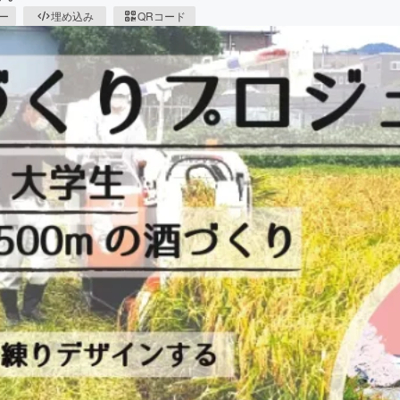
ピー
埋め込み
QRコード