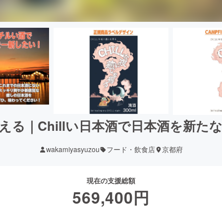
える｜Chillい日本酒で日本酒を新た
wakamiyasyuzou
フード・飲食店
京都府
現在の支援総額
569,400
円