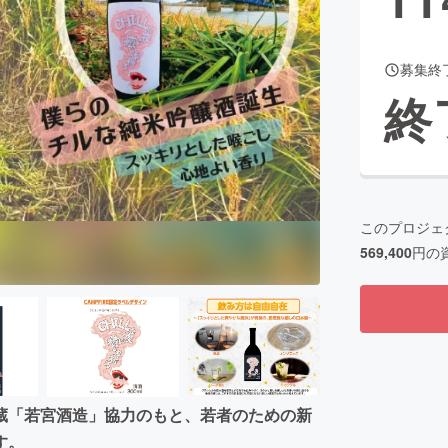
募集終
CAMPFIRE for Social Good
CAMPFIRE Creation
終
CAMPFIREふるさと納税
machi-ya
コミュニティ
このプロジェ
569,400
円の
蔵「若宮酒造」協力のもと、若者のための新
す。