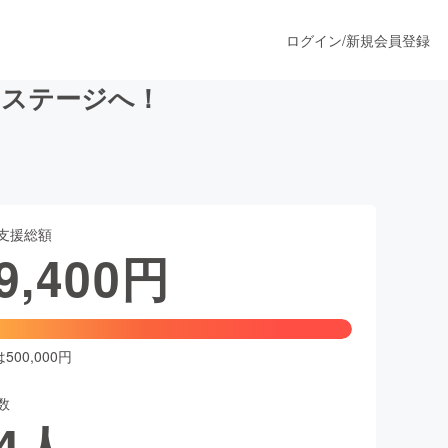
ログイン
/
新規会員登録
なステージへ！
うすぐ公開されます
支援総額
プロダクト
9,400
円
ファッション
スポーツ
00,000円
数
ア
ソーシャルグッド
4
人