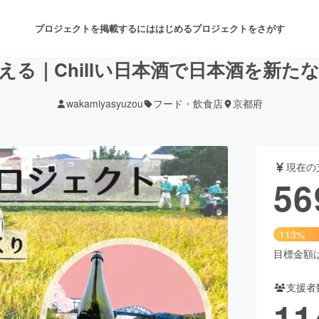
プロジェクトを掲載するには
はじめる
プロジェクトをさがす
える｜Chillい日本酒で日本酒を新た
wakamiyasyuzou
フード・飲食店
京都府
注目のリターン
注目の新着プロジェクト
募集終了が近いプロジェクト
も
現在の
音楽
舞台・パフォーマンス
56
ゲーム・サービス開発
フード・飲食店
113%
書籍・雑誌出版
アニメ・漫画
目標金額は5
支援者
チャレンジ
ビューティー・ヘルスケ
11