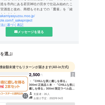
酒造を市内にある若宮神社の宮水で仕込み始めたこ
若宮酒造と改め、商標もそれまでの「鷹雀」を「綾
いたしました。
/wakamiyasyuzou.moo.jp/
note.com/f_sakeproject
」の由来は、綾部では奈良時代より由良川沿いの低
引法に基づく表記
栽培され、養蚕業が盛んに行われて「蚕都」として
メッセージを送る
ことから機を織る優しく、美しい娘をイメージして
れており、もちろん「綾部の酒」という意味も兼ね
す。
を選ぶ
業以来、良質の水と米に加えて杜氏が腕を磨き、一
造りによって質の高い酒造りを守っております。
」を飲んだ時、綾部の豊かな自然や穏やかな空気、
標金額未達でもリターンが届きます
(All-in方式)
寒期に真剣に酒造りを行う蔵人たちの姿を感じてい
2,500
円
ら幸いでございます。
・「CHILLな夜に癒しを得る」
300ml 正規品１本 ・「CHILLな夜に
癒しを得る」300ml 限定ラベル品１
本 ・オリジナルコースター１枚 ・
支援者：26人
お礼状 ・送料を含みます ※リターン
お届け予定：2022年04月
に酒類が含まれるため、20歳未満の
方はこのリターンを選択できませ