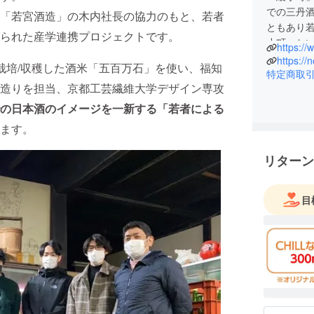
での三丹
「若宮酒造」の木内社長の協力のもと、若者
ともあり
られた産学連携プロジェクトです。
小町」と
https:/
https://
栽培/収穫した酒米「五百万石」を使い、福知
「綾小町
特定商取
造りを担当、京都工芸繊維大学デザイン専攻
地で桑が
発展した
の日本酒のイメージを一新する「若者による
名付けら
ます。
ておりま
リターン
当社は創
貫した手
「綾小町
目
真冬の厳
ただけた