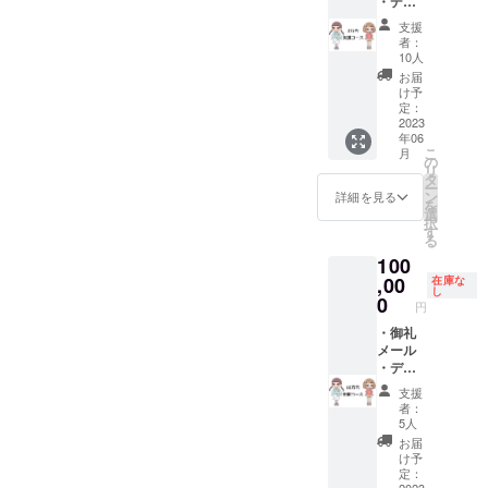
・デジ
スター
ンドル
欄に掲
タルコ
―― ・
ネーム
載を希
支援
ンテ&設
特製ア
／キャ
望され
者：
定資料
フレコ
ラク
10人
るお名
集 ・オ
台本 ・
ター名
前をご
お届
ンライ
キャラ
／団体
け予
記入く
ン試写
クター
定：
名など
ださ
会参加
2023
デザイ
いずれ
い。
年06
権 ・京
ン満田
でも構
こ
月
都編ED
一さん
の
いませ
リ
ロール
直筆描
タ
んが、
ー
お名前
きおろ
ン
良識の
詳細を見る
を
掲載
しミニ
選
あるお
択
―― ・
色紙 ※
す
名前で
る
京都編
クレ
お願い
100
ポス
ジット
いたし
ター
,00
名は全
在庫な
ます。
し
―― ・
角8文字
0
※支援
円
京都編
（半角
時、必
本編の
・御礼
16文
ず備考
複製原
メール
字、た
欄に掲
画セッ
・デジ
だし半
載を希
ト（全
タルコ
角カナ
望され
支援
151カッ
ンテ&設
は不
るお名
者：
トから
定資料
可）以
前をご
5人
ランダ
集 ・オ
内とさ
記入く
お届
ムに5
ンライ
せて頂
ださ
け予
カット
ン試写
きま
定：
い。
2023