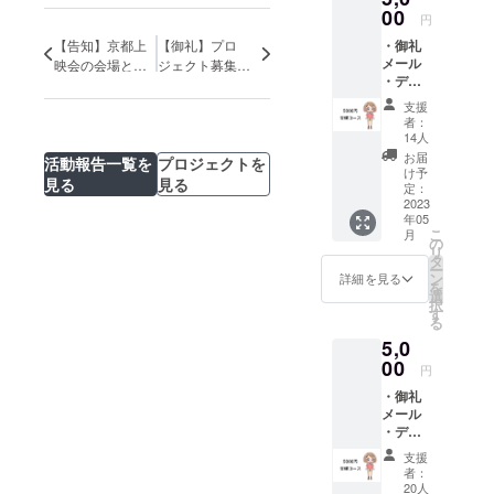
ター
00
角カナ
前をご
円
―― ・
は不
記入く
・御礼
【告知】京都上
【御礼】プロ
ご当地
可）以
ださ
メール
ポス
映会の会場と日
ジェクト募集終
内とさ
い。
・デジ
ター全
せて頂
程が決まりまし
了！無事
タルコ
部セッ
きま
た！！
SUCCESS!!致し
支援
ンテ&設
ト（第
す。記
者：
ました！！
定資料
一弾徳
号等不
14人
集 ・オ
島と10
可。ま
お届
活動報告一覧を
プロジェクトを
ンライ
万円
た、本
け予
見る
見る
ン試写
コース
定：
名／ハ
会参加
2023
で制作
ンドル
年05
権 ・京
したポ
ネーム
こ
月
都編ED
スター
の
／キャ
リ
ロール
全種を1
タ
ラク
ー
お名前
枚ず
ン
ター名
詳細を見る
を
掲載
つ） ※
選
／団体
択
―― ・
クレ
す
名など
る
京都編
ジット
いずれ
5,0
ポス
名は全
でも構
ター
00
角8文字
いませ
円
―― ・
（半角
んが、
・御礼
京都編
16文
良識の
メール
本編の
字、た
あるお
・デジ
複製原
だし半
名前で
タルコ
画セッ
角カナ
お願い
支援
ンテ&設
ト（全
は不
いたし
者：
定資料
151カッ
可）以
20人
ます。