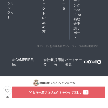
ディ
シャ
ェ
ー
ング
ル
ク
タ
mac
グッ
ト
hi-ya
ド
の
補助
広
金申
め
請サ
方
ポー
ト
「QRコード」は株式会社デンソーウェーブの登録商標です。
© CAMPFIRE,
会社概
採用情
パートナー
Inc.
要
報
募集
sthb2019
さんへアンコール
もう一度プロジェクトをやってほしい
14
96