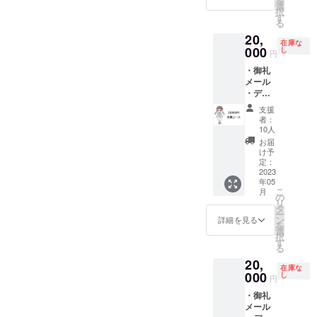
を
掲載
内とさ
選
ター名
欄に掲
択
―― ・
せて頂
す
／団体
載を希
る
京都で
きま
名など
望され
20,
の上映
す。記
いずれ
るお名
在庫な
イベン
000
号等不
し
でも構
前をご
円
ト参加
可。ま
いませ
記入く
・御礼
権 ・京
た、本
んが、
ださ
メール
都編ポ
名／ハ
良識の
い。
・デジ
スター
ンドル
あるお
※10万支
タルコ
※クレ
ネーム
名前で
援コー
支援
ンテ&設
ジット
／キャ
お願い
者：
スがな
定資料
名は全
ラク
10人
いたし
い場合
集 ・オ
角8文字
ター名
ます。
お届
はプロ
ンライ
（半角
／団体
け予
※支援
デュー
ン試写
16文
定：
名など
時、必
サーと
会参加
2023
字、た
いずれ
ず備考
監督の
年05
権 ・京
だし半
でも構
欄に掲
出身地
こ
月
都編ED
角カナ
の
いませ
載を希
である
リ
ロール
は不
タ
んが、
望され
岡山で
ー
お名前
可）以
ン
良識の
詳細を見る
るお名
最低一
を
掲載
内とさ
選
あるお
前をご
枚作成
択
―― ・
せて頂
す
名前で
記入く
されま
る
京都で
きま
お願い
ださ
す。
20,
の上映
す。記
いたし
い。
在庫な
イベン
000
号等不
し
ます。
円
ト参加
可。ま
※支援
・御礼
権 ・京
た、本
時、必
メール
都編ポ
名／ハ
ず備考