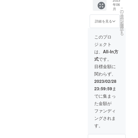
分） ・
会参加
す。記
年06
特製ア
権 ・京
号等不
こ
月
クリル
都編ED
可。ま
の
リ
スタン
ロール
た、本
タ
ー
ド ・特
お名前
名／ハ
ン
詳細を見る
を
製アフ
掲載
ンドル
選
択
レコ台
―― ・
ネーム
す
る
本 ※ク
京都編
／キャ
このプロ
レジッ
ポス
ラク
ジェクト
ト名は
ター
ター名
全角8文
―― ・
／団体
は、
All-In方
字（半
ご当地
名など
式
です。
角16文
ポス
いずれ
字、た
ター制
でも構
目標金額に
だし半
作権 ご
いませ
関わらず、
角カナ
希望の
んが、
は不
都道府
良識の
2023/02/28
可）以
県で描
あるお
23:59:59
ま
内とさ
きおろ
名前で
せて頂
しポス
お願い
でに集まっ
きま
ターを
いたし
た金額が
す。記
制作し
ます。
号等不
ます
※支援
ファンディ
可。ま
（デザ
時、必
ングされま
た、本
インは
ず備考
名／ハ
指定で
欄に掲
す。
ンドル
きませ
載を希
ネーム
ん/市町
望され