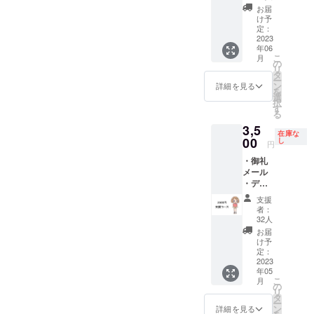
集 ・オ
トから
内とさ
※支援
お届
ンライ
ランダ
せて頂
け予
時、必
ン試写
ムに5
定：
きま
ず備考
会参加
2023
カット
す。記
欄に掲
年06
権 ・京
分） ※
号等不
載を希
こ
月
都編ED
クレ
の
可。ま
望され
リ
ロール
ジット
タ
た、本
るお名
ー
お名前
名は全
ン
名／ハ
詳細を見る
前をご
を
掲載
角8文字
選
ンドル
記入く
択
―― ・
（半角
す
ネーム
ださ
る
京都編
16文
／キャ
い。
3,5
ポス
字、た
ラク
在庫な
ター
00
だし半
し
ター名
円
―― ・
角カナ
／団体
・御礼
特製ア
は不
名など
メール
クリル
可）以
いずれ
・デジ
スタン
内とさ
でも構
タルコ
ド ※ク
せて頂
いませ
支援
ンテ&設
レジッ
きま
んが、
者：
定資料
ト名は
す。記
32人
良識の
集 ・オ
全角8文
号等不
あるお
お届
ンライ
字（半
可。ま
け予
名前で
ン試写
角16文
定：
た、本
お願い
会参加
2023
字、た
名／ハ
いたし
年05
権 ・京
だし半
ンドル
ます。
こ
月
都編ED
角カナ
の
ネーム
※支援
リ
ロール
は不
タ
／キャ
時、必
ー
お名前
可）以
ン
ラク
詳細を見る
ず備考