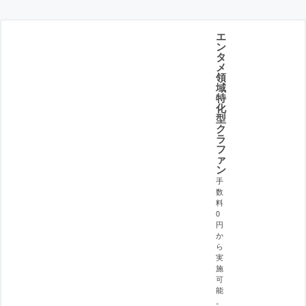
エ
ン
タ
メ
領
域
特
化
型
ク
ラ
フ
ァ
ン
手
数
料
0
円
か
ら
実
施
可
能
。