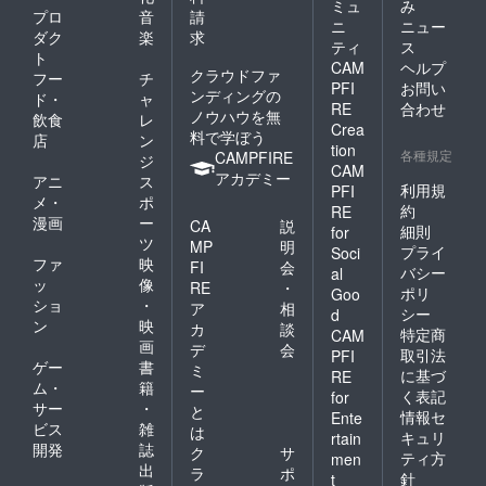
ミュ
み
プロ
音
請
ニ
ニュー
ダク
楽
求
ティ
ス
ト
CAM
ヘルプ
クラウドファ
フー
チ
PFI
お問い
ンディングの
ド・
ャ
RE
合わせ
ノウハウを無
飲食
レ
Crea
料で学ぼう
店
ン
tion
各種規定
CAMPFIRE
ジ
CAM
アカデミー
アニ
ス
利用規
PFI
メ・
ポ
約
RE
漫画
ー
CA
説
細則
for
ツ
MP
明
プライ
Soci
ファ
映
FI
会
バシー
al
ッ
像
RE
・
ポリ
Goo
ショ
・
ア
相
シー
d
ン
映
カ
談
特定商
CAM
画
デ
会
取引法
PFI
ゲー
書
ミ
に基づ
RE
ム・
籍
ー
く表記
for
サー
・
と
情報セ
Ente
ビス
雑
は
キュリ
rtain
開発
誌
ク
サ
ティ方
men
出
ラ
ポ
針
t