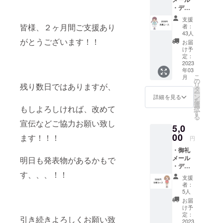
・デジ
タルコ
支援
ンテ&設
皆様、２ヶ月間ご支援あり
者：
定資料
43人
集 ・オ
がとうございます！！
お届
ンライ
け予
ン試写
定：
会参加
2023
年03
権 ・京
こ
月
都編ED
の
リ
残り数日ではありますが、
ロール
タ
ー
お名前
ン
詳細を見る
を
掲載 ※
選
もしよろしければ、改めて
択
クレ
す
る
ジット
宣伝などご協力お願い致し
5,0
名は全
角8文字
00
ます！！！
円
（半角
・御礼
16文
メール
字、た
明日も発表物があるかもで
・デジ
だし半
す、、、！！
タルコ
角カナ
支援
ンテ&設
は不
者：
定資料
可）以
5人
集 ・オ
内とさ
お届
ンライ
せて頂
け予
ン試写
きま
定：
引き続きよろしくお願い致
会参加
2023
す。記