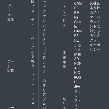
版
ウ
ー
反社基
CAM
ビジ
ビ
ド
ト
本方針
PFI
ネ
ュ
フ
サ
カスタ
RE
ス・
ー
ァ
ー
マーハ
for
起業
テ
ン
ビ
ラスメ
Spor
ィ
デ
ス
ントに
ts
ー
ィ
対する
CAM
・
ン
考え方
PFI
ヘ
グ
クッ
RE
ル
と
キーポ
ふる
ス
は
リシー
さと
ケ
プ
実
納税
ア
ロ
施
AD
アー
舞
ジ
事
FOR
ト・
台
ェ
例
ALL
写真
・
ク
HIO
パ
ト
KOS
フ
の
HI
ォ
作
JFA
ー
り
クラ
マ
方
ウド
ン
プ
統
ファ
ス
ロ
計
ン
ソー
ジ
デ