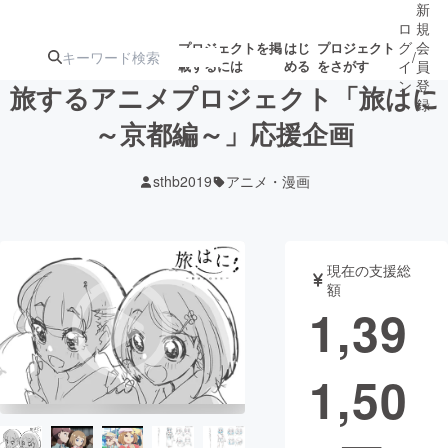
新
ロ
規
グ
会
プロジェクトを掲
はじ
プロジェクト
/
載するには
める
をさがす
イ
員
ン
登
旅するアニメプロジェクト「旅はに
録
～京都編～」応援企画
人気のプロ
注目のリ
注目の新着プロ
募集終了が近いプ
もうすぐ公開
sthb2019
アニメ・漫画
ジェクト
ターン
ジェクト
ロジェクト
されます
アート・写真
音楽
現在の支援総
額
1,39
テクノロジー・ガジェット
ゲーム・サ
1,50
映像・映画
書籍・雑誌
ビジネス・起業
チャレンジ