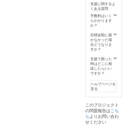
／キャ
村レベ
るお名
支援に関するよ
ラク
ルで指
前をご
くある質問
ター名
定可能
記入く
／団体
で
ださ
手数料はいく
名など
す）。
い。
らかかります
いずれ
・ご当
か？
でも構
地ポス
いませ
ター全
目標金額に届
んが、
部セッ
かなかった場
良識の
ト（第
合どうなりま
あるお
一弾徳
すか？
名前で
島と今
お願い
回の
支援で困った
いたし
コース
時はどこに相
ます。
で制作
談したらいい
※支援
したポ
ですか？
時、必
スター
ず備考
全種を1
ヘルプページを
欄に掲
枚ず
見る
載を希
つ） ※
望され
クレ
るお名
ジット
このプロジェクト
前をご
名は全
の問題報告は
こち
記入く
角8文字
ださ
（半角
ら
よりお問い合わ
い。
16文
せください
字、た
だし半