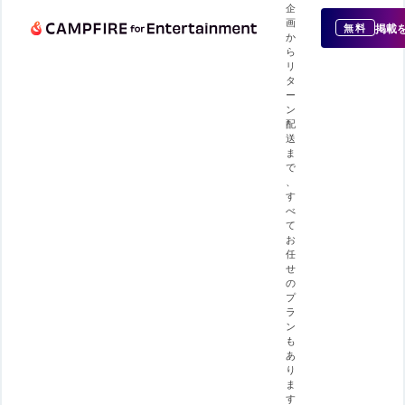
企
画
掲載
無料
か
ら
リ
タ
ー
ン
配
送
ま
で
、
す
べ
て
お
任
せ
の
プ
ラ
ン
も
あ
り
ま
す