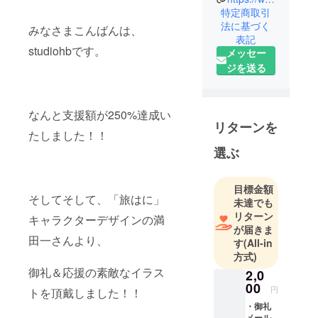
クト「旅は
特定商取引
法に基づく
に」制作中
みなさまこんばんは、
表記
です！
studiohbです。
メッセー
ジを送る
なんと支援額が250%達成い
リターンを
たしました！！
選ぶ
目標金額
そしてそして、「旅はに」
未達でも
リターン
キャラクターデザインの満
が届きま
田一さんより、
す
(All-in
方式)
御礼＆応援の素敵なイラス
2,0
00
円
トを頂戴しました！！
・御礼
メール