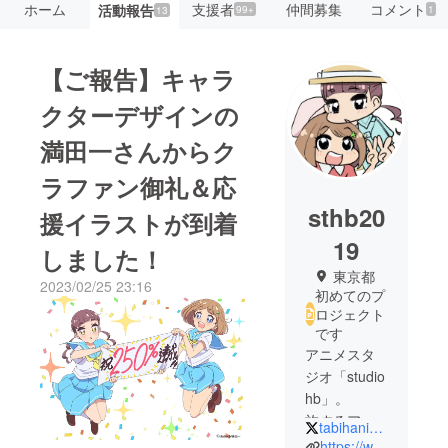
ホーム
支援者
仲間募集
コメント
活動報告
99+
1
13
【ご報告】キャラ
クターデザインの
満田一さんからク
ラファン御礼＆応
sthb20
援イラストが到着
19
しました！
東京都
2023/02/25 23:16
初めてのプ
ロジェクト
です
アニメスタ
ジオ「studio
hb」。
旅するアニ
tabihani_PR
メプロジェ
https://www.st-hb.jp/