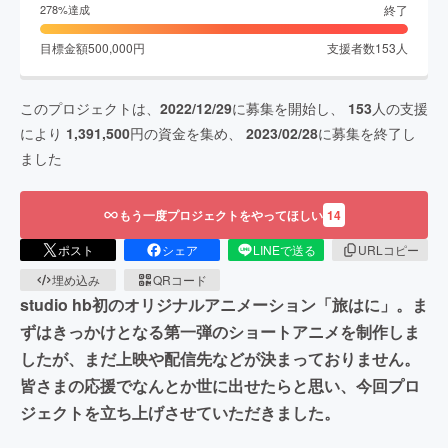
終了
278
%達成
目標金額
500,000
円
支援者数
153
人
このプロジェクトは、
2022/12/29
に募集を開始し、
153
人の支援
により
1,391,500
円の資金を集め、
2023/02/28
に募集を終了し
ました
もう一度プロジェクトをやってほしい
14
ポスト
シェア
LINEで送る
URLコピー
埋め込み
QRコード
studio hb初のオリジナルアニメーション「旅はに」。ま
ずはきっかけとなる第一弾のショートアニメを制作しま
したが、まだ上映や配信先などが決まっておりません。
皆さまの応援でなんとか世に出せたらと思い、今回プロ
ジェクトを立ち上げさせていただきました。