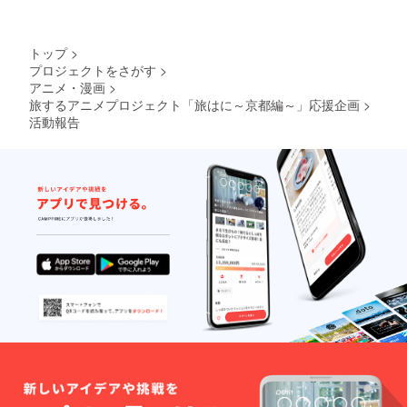
角カナ
は不
可）以
内とさ
トップ
>
せて頂
プロジェクトをさがす
>
きま
アニメ・漫画
>
す。記
号等不
旅するアニメプロジェクト「旅はに～京都編～」応援企画
>
可。ま
活動報告
た、本
名／ハ
ンドル
ネーム
／キャ
ラク
ター名
／団体
名など
いずれ
でも構
いませ
んが、
良識の
あるお
名前で
お願い
いたし
ます。