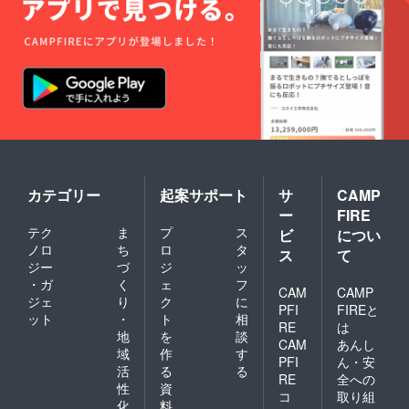
※支援
時、必
ず備考
欄に掲
載を希
望され
るお名
前をご
記入く
ださ
い。
カテゴリー
起案サポート
サ
CAMP
ー
FIRE
テク
ま
プ
ス
ビ
につい
ノロ
ち
ロ
タ
ス
て
ジー
づ
ジ
ッ
・ガ
く
ェ
フ
CAM
CAMP
ジェ
り
ク
に
PFI
FIREと
ット
・
ト
相
RE
は
地
を
談
CAM
あんし
域
作
す
PFI
ん・安
活
る
る
RE
全への
性
資
コ
取り組
化
料