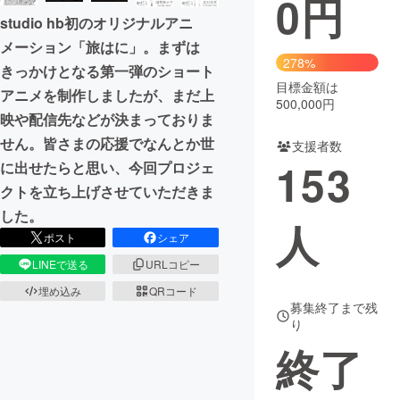
0
円
studio hb初のオリジナルアニ
まちづくり・地域活性化
メーション「旅はに」。まずは
278%
きっかけとなる第一弾のショート
目標金額は
CAMPFIRE for Social Good
CAMPFIRE Creation
アニメを制作しましたが、まだ上
500,000円
CAMPFIREふるさと納税
machi-ya
コミュニティ
映や配信先などが決まっておりま
せん。皆さまの応援でなんとか世
支援者数
153
に出せたらと思い、今回プロジェ
クトを立ち上げさせていただきま
した。
人
ポスト
シェア
LINEで送る
URLコピー
埋め込み
QRコード
募集終了まで残
り
終了