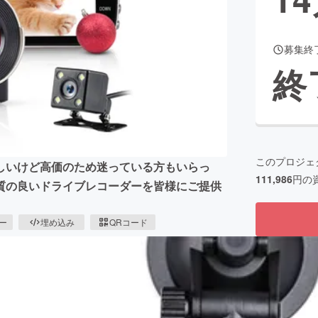
募集終
CAMPFIRE for Social Good
CAMPFIRE Creation
終
CAMPFIREふるさと納税
machi-ya
コミュニティ
このプロジェ
しいけど高価のため迷っている方もいらっ
111,986
円の
質の良いドライブレコーダーを皆様にご提供
ピー
埋め込み
QRコード