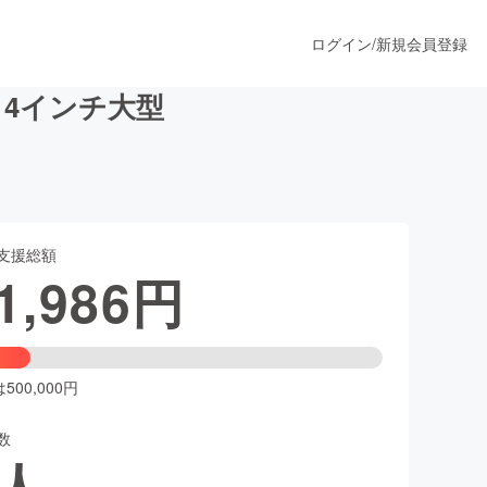
ログイン
/
新規会員登録
R 4インチ大型
うすぐ公開されます
支援総額
プロダクト
1,986
円
ファッション
スポーツ
00,000円
数
ア
ソーシャルグッド
人