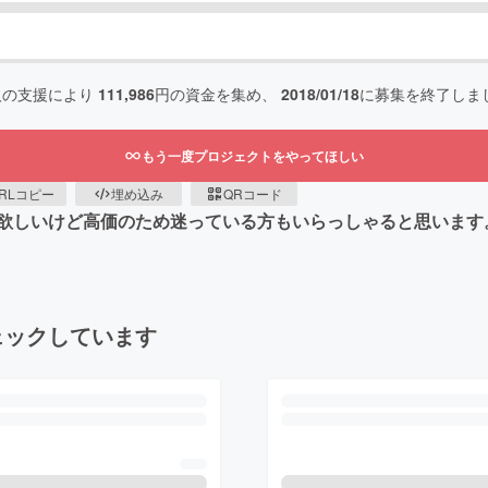
人の支援により
111,986
円の資金を集め、
2018/01/18
に募集を終了しま
もう一度プロジェクトをやってほしい
RLコピー
埋め込み
QRコード
欲しいけど高価のため迷っている方もいらっしゃると思います
ェックしています