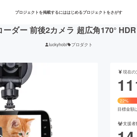
プロジェクトを掲載するには
はじめる
プロジェクトをさがす
ダー 前後2カメラ 超広角170° HD
luckyhobi
プロダクト
注目のリターン
注目の新着プロジェクト
募集終了が近いプロジェクト
も
現在の
音楽
舞台・パフォーマンス
11
ゲーム・サービス開発
フード・飲食店
22%
書籍・雑誌出版
アニメ・漫画
目標金額は5
支援者
チャレンジ
ビューティー・ヘルスケ
14