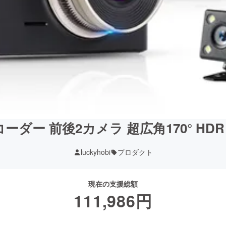
ダー 前後2カメラ 超広角170° HD
luckyhobi
プロダクト
現在の支援総額
111,986
円