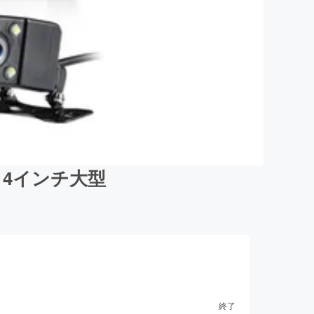
R 4インチ大型
終了