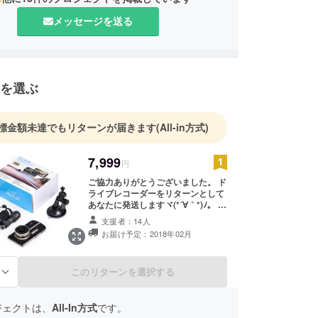
メッセージを送る
を選ぶ
標金額未達でもリターンが届きます
(All-in方式)
7,999
円
ご協力ありがとうございました。 ド
ライブレコーダーをリターンとして
あなたに発送しますヾ(*´∀｀*)ﾉ。 組
み合わせ： ドライブレコーダー本体
支援者：14人
×１ リアカメラ×１ 車載充電器×
お届け予定：2018年02月
１ 吸盤スタンド×１ 日本語説明
書×１ お礼の手紙×１
このリターンを選択する
る
ジェクトは、
All-In方式
です。