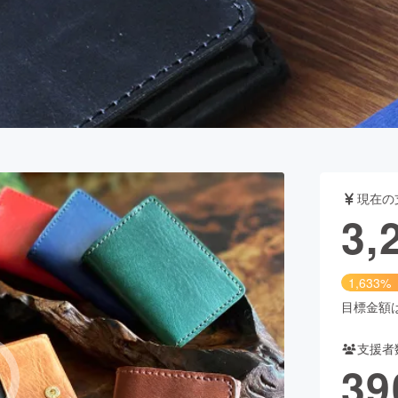
CAMPFIRE for Social Good
CAMPFIRE Creation
CAMPFIREふるさと納税
machi-ya
コミュニティ
現在の
3,
1,633%
目標金額は2
支援者
39