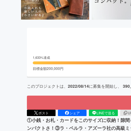
1,633
%達成
目標金額
200,000
円
このプロジェクトは、
2022/08/14
に募集を開始し、
390
ポスト
シェア
LINEで送る
U
①小銭・お札・カードをこのサイズに収納！隙間
ンパクトさ！③ラ・ペルラ・アズーラ社の高級ミ