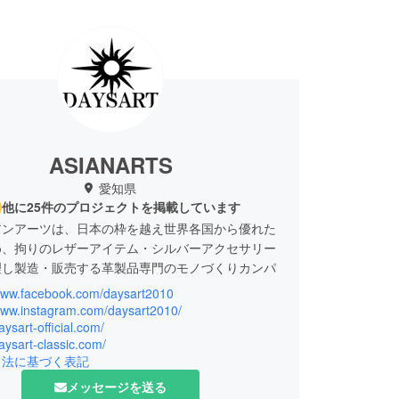
ASIANARTS
愛知県
他に25件のプロジェクトを掲載しています
アンアーツは、日本の枠を越え世界各国から優れた
め、拘りのレザーアイテム・シルバーアクセサリー
理し製造・販売する革製品専門のモノづくりカンパ
。
/www.facebook.com/daysart2010
/www.instagram.com/daysart2010/
は弊社顧客様やSNSアンケートを通じ、徹底的に
aysart-official.com/
daysart-classic.com/
グを行い沢山の試作品から完成した品です。お使い
引法に基づく表記
こうしたちょっとした不満を少しでも解消できれば
ームもとても嬉しく思います。
メッセージを送る