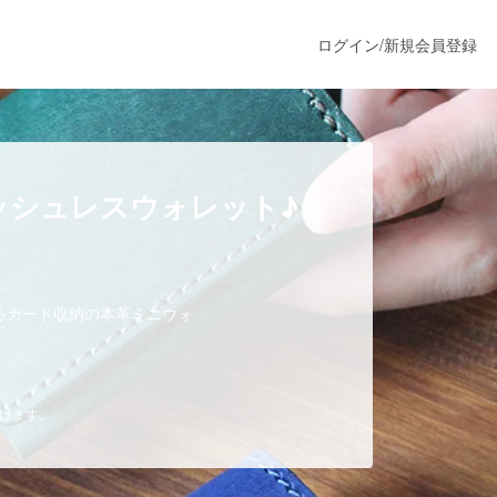
ログイン
/
新規会員登録
うすぐ公開されます
ッシュレスウォレット♪
プロダクト
るカード収納の本革ミニウォ
ファッション
スポーツ
だけます。
ア
ソーシャルグッド