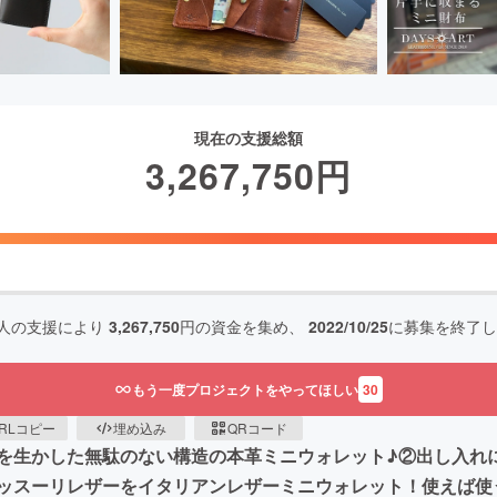
現在の支援総額
3,267,750
円
人の支援により
3,267,750
円の資金を集め、
2022/10/25
に募集を終了し
もう一度プロジェクトをやってほしい
30
RLコピー
埋め込み
QRコード
を生かした無駄のない構造の本革ミニウォレット♪②出し入れ
ッスーリレザーをイタリアンレザーミニウォレット！使えば使