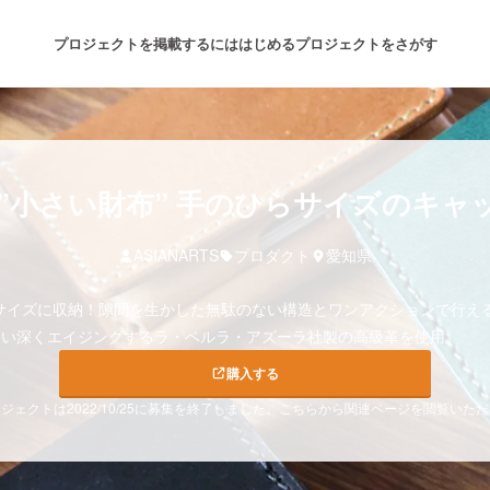
プロジェクトを掲載するには
はじめる
プロジェクトをさがす
注目のリターン
注目の新着プロジェクト
募集終了が近いプロジェクト
も
”小さい財布” 手のひらサイズのキャ
ASIANARTS
プロダクト
愛知県
音楽
舞台・パフォーマンス
サイズに収納！隙間を生かした無駄のない構造とワンアクションで行え
ゲーム・サービス開発
フード・飲食店
わい深くエイジングするラ・ペルラ・アズーラ社製の高級革を使用。
購入する
書籍・雑誌出版
アニメ・漫画
ジェクトは2022/10/25に募集を終了しました。こちらから関連ページを閲覧いた
チャレンジ
ビューティー・ヘルスケ