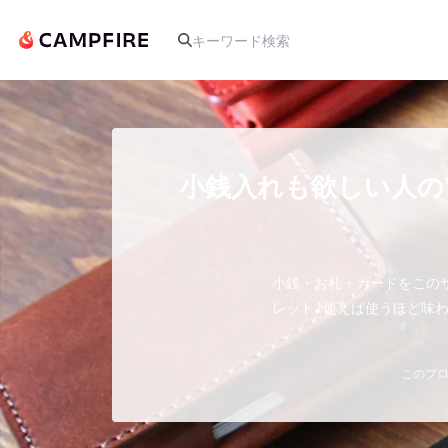
人気のプロジェクト
小銭入れも欲しい人の
アート・写真
小銭・お札・カードをこの
テクノロジー・ガジェット
レット♪使えば使うほど味
映像・映画
このプロ
ビジネス・起業