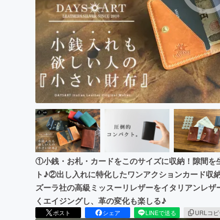
①小銭・お札・カードをこのサイズに収納！隙間を
ト♪②出し入れに特化したワンアクションカード収
ズーラ社の高級ミッスーリレザーをイタリアンレザ
くエイジングし、革の変化も楽しる♪
ポスト
シェア
LINEで送る
URLコ