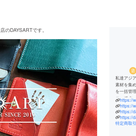
のDAYSARTです。
私達アジ
素材を集
を一括管
ニーです
https:/
https:/
完成までに
https://d
https://
ヒアリン
特定商取
頂く方の
私たちチ