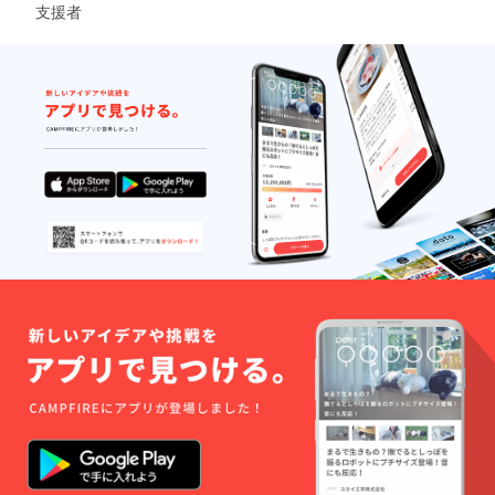
ていた
支援者
ため、
だきま
選ばれ
す。 ご
ない可
支援い
能性が
ただい
ありま
た方の
す。
みが、
しか
普段の
し！！
花火大
花火プ
会では
ログラ
見るこ
ムにご
とがで
参加い
きない
ただい
至近距
ている
離で花
ことに
火を楽
は変わ
しむこ
りあり
とがで
ませ
きま
ん！！
す。 当
一緒
日は地
に作り
面にブ
上げま
ルー
しょ
シート
う！
を引い
詳細に
た状態
つきま
で区画
して
するた
は、支