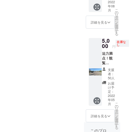
カー
2022
抽選結
年08
ド」
果公開
こ
月
セット
の
日 5月
リ
打ち上
タ
上旬を
ー
げた花
ン
予定し
詳細を見る
を
火の柄
選
ており
択
を
す
ます。
る
ティッ
随時、
5,0
シュ
公式
在庫な
ボック
00
し
LINEに
円
スにし
て更新
迫力満
て送ら
させて
点！観
せてい
いただ
覧
ただき
き、全
席！！
ます。
員にご
支援
花火の
ティッ
連絡さ
者：
打ち上
シュ
50人
せてい
げ場所
ボック
ただき
お届
から
スサイ
け予
ます。
150m以
ズ
定：
打ち上
内とい
2022
「キュ
げ数 当
年05
う至近
ーブタ
選数→
こ
月
距離で
イプ
の
限定4名
リ
花火を
80W」
タ
様 おひ
ー
座りな
110mm
ン
詳細を見る
とり様1
を
がら見
×110m
選
つのデ
択
ること
m×110
す
ザイン
る
ができ
mm 写
このプロ
を3発打