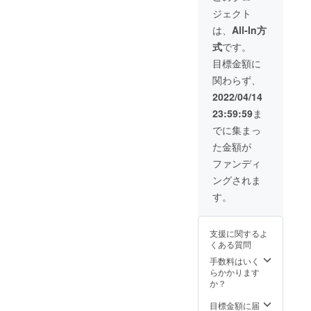
ます！
真提供
ち上げ
ジェクト
50組限
元「新
させて
定で
井明雄
は、
All-In方
いただ
す！ (1
様」
きま
式
です。
グルー
す。 一
プ４名
目標金額に
言コメ
様ま
ントに
関わらず、
で） チ
ついて
ケット
2022/04/14
当選者4
お渡し
名様限
23:59:59
ま
方法 公
定で読
式ライ
でに集まっ
ませて
ンよ
いただ
た金額が
り、案
きま
内画面
ファンディ
す。 時
を配信
間は10
ングされま
いたし
秒程度
ます。
す。
のコメ
利用方
ントに
法 当
収まる
日、係
ようお
支援に関するよ
員がい
願いい
くある質問
ますの
たしま
で、そ
手数料はいく
す。 当
ちらに
らかかります
日、デ
公式ラ
か？
ザイン
インで
花火の
送られ
目標金額に届
打ち上