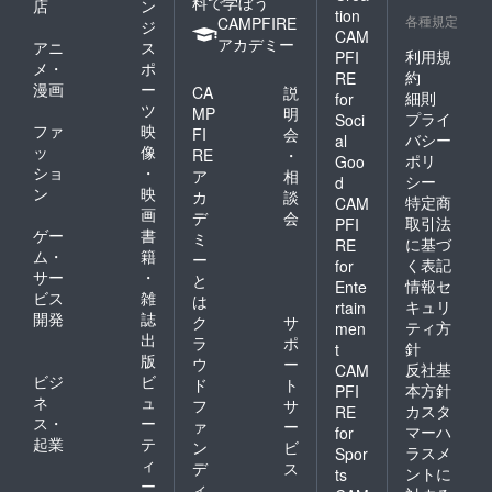
料で学ぼう
店
ン
して
tion
各種規定
CAMPFIRE
「オリ
ジ
CAM
ジナル
アカデミー
アニ
ス
利用規
PFI
ティッ
メ・
ポ
シュ
約
RE
漫画
ー
CA
説
ボック
細則
for
ツ
ス」を
MP
明
プライ
Soci
送らせ
ファ
映
FI
会
バシー
al
ていた
ッ
像
RE
・
ポリ
Goo
だきま
ショ
・
ア
相
シー
す。何
d
ン
映
カ
談
卒ご理
特定商
CAM
画
解いた
デ
会
取引法
PFI
だけま
ゲー
書
ミ
に基づ
RE
すよ
ム・
籍
ー
く表記
for
う、よ
サー
・
と
情報セ
Ente
ろしく
ビス
雑
は
お願い
キュリ
rtain
開発
誌
ク
サ
申し上
ティ方
men
出
げま
ラ
ポ
針
t
す。
版
ウ
ー
反社基
CAM
ビジ
ビ
ド
ト
本方針
PFI
ネ
ュ
フ
サ
カスタ
RE
ス・
ー
ァ
ー
マーハ
for
起業
テ
ン
ビ
ラスメ
Spor
ィ
デ
ス
ントに
ts
ー
ィ