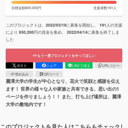
目標金額
800,000
円
支援者数
191
人
このプロジェクトは、
2022/03/19
に募集を開始し、
191
人の支援
により
930,200
円の資金を集め、
2022/04/14
に募集を終了しま
した
もう一度プロジェクトをやってほしい
ポスト
シェア
LINEで送る
URLコピー
埋め込み
QRコード
麗澤大学の学生が中心となり、花火で笑顔と感謝を伝え
ます！ 世界の様々な人や家族と共有できる、思い出の1
ページを作りましょう！！ また、打ち上げ場所は、麗澤
大学の敷地内です！
このプロジェクトを見た人はこちらもチェックし