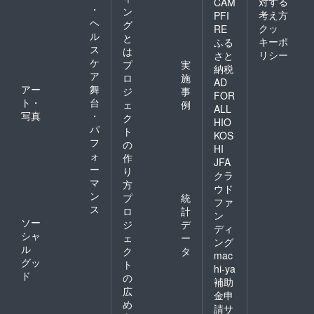
対する
CAM
・
ン
考え方
PFI
ヘ
グ
クッ
RE
ル
と
キーポ
ふる
ス
は
リシー
さと
ケ
プ
実
納税
ア
ロ
施
AD
アー
舞
ジ
事
FOR
ト・
台
ェ
例
ALL
写真
・
ク
HIO
パ
ト
KOS
フ
の
HI
ォ
作
JFA
ー
り
クラ
マ
方
ウド
ン
プ
統
ファ
ス
ロ
計
ン
ソー
ジ
デ
ディ
シャ
ェ
ー
ング
ル
ク
タ
mac
グッ
ト
hi-ya
ド
の
補助
広
金申
め
請サ