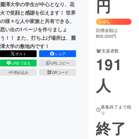
円
麗澤大学の学生が中心となり、花
まちづくり・地域活性化
火で笑顔と感謝を伝えます！ 世界
の様々な人や家族と共有できる、
116%
思い出の1ページを作りましょ
目標金額は
CAMPFIRE for Social Good
CAMPFIRE Creation
800,000円
う！！ また、打ち上げ場所は、麗
CAMPFIREふるさと納税
machi-ya
コミュニティ
澤大学の敷地内です！
支援者数
ポスト
シェア
191
LINEで送る
URLコピー
埋め込み
QRコード
人
募集終了まで残
り
終了