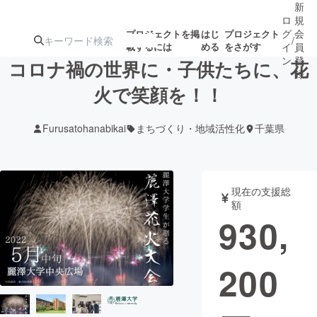
新
ロ
規
グ
会
プロジェクトを掲
はじ
プロジェクト
/
載するには
める
をさがす
イ
員
ン
登
コロナ禍の世界に・子供たちに、花
録
火で笑顔を！！
人気のプロ
注目のリ
注目の新着プロ
募集終了が近いプ
もうすぐ公開
Furusatohanabikai
まちづくり・地域活性化
千葉県
ジェクト
ターン
ジェクト
ロジェクト
されます
アート・写真
音楽
現在の支援総
額
930,
テクノロジー・ガジェット
ゲーム・サ
200
映像・映画
書籍・雑誌
ビジネス・起業
チャレンジ