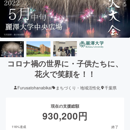
コロナ禍の世界に・子供たちに、
花火で笑顔を！！
Furusatohanabikai
まちづくり・地域活性化
千葉県
現在の支援総額
930,200
円
終了
116
%達成