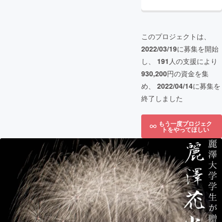
このプロジェクトは、
2022/03/19
に募集を開始
し、
191
人の支援により
930,200
円の資金を集
め、
2022/04/14
に募集を
終了しました
もう一度プロジェク
トをやってほしい