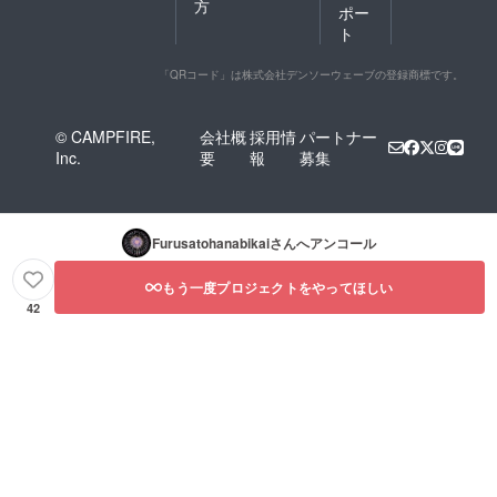
方
ポー
ト
「QRコード」は株式会社デンソーウェーブの登録商標です。
© CAMPFIRE,
会社概
採用情
パートナー
Inc.
要
報
募集
Furusatohanabikai
さんへアンコール
もう一度プロジェクトをやってほしい
42