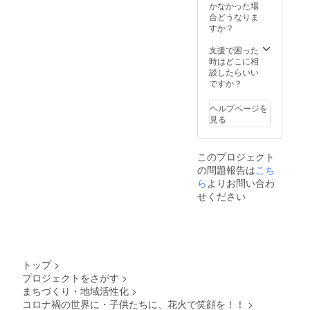
た画像
かなかった場
げ時に
をお見
合どうなりま
読ませ
せくだ
すか？
ていた
さい。
だきま
所要時
支援で困った
す。 詳
間 約30
時はどこに相
しくは
分の打
談したらいい
公式
ち上げ
ですか？
LINEに
になり
てご案
ます。
内させ
ヘルプページを
詳しく
ていた
見る
は、公
だきま
式ライ
す。 ※
ンよ
こちら
このプロジェクト
り、ご
は抽選
の問題報告は
こち
案内の
させて
方をさ
ら
よりお問い合わ
いただ
せてい
せください
き、当
ただき
選され
ます。
た方の
コロナ
デザイ
禍た
ンを打
め、一
ち上げ
般の
させて
トップ
>
方々の
いただ
プロジェクトをさがす
>
ご入場
きま
まちづくり・地域活性化
>
をお断
す。
りさせ
コロナ禍の世界に・子供たちに、花火で笑顔を！！
>
抽選の