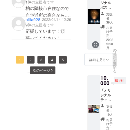
1件
の支援者です
ジナル
げする
ます！！
ポス
柏の隣接市在住なので
際に一
ター
言コメ
支援
自宅近所の高台から
カー
ントを
者：
nitta928
2022/04/14 12:29
ド」と
そっと密を避けて花火
読ませ
39人
9件
の支援者です
「花火
ていた
お届
を見られるかも知れな
応援しています！頑
の写真
だきま
け予
データ5
いと思い、支援しまし
す。 デ
定：
張ってください！
枚」
2022
ザイン
た。
年08
セット
抽選方
こ
月
実際に
花火屋さんはじめ、コ
法 公式
の
リ
打ち上
LINEに
タ
ロナ禍で伝統工芸のお
ー
げた際
て、自
ン
詳細を見る
1
2
3
4
5
を
の花火
仕事が無くならない日
分の描
選
択
で構成
いたデ
す
次のページ
本であって欲しいと
る
...
させて
ザイン
10,
いただ
願っています。
を送っ
残り81
きま
000
ていた
円
がんばってください。
す！！
だきま
「オリ
写真提
す。 煙
ジナル
供元
火店様
ティッ
「新井
を通し
シュ
明雄
てデザ
支援
ボック
様」
イン抽
者：
ス」と
選をさ
19人
「オリ
せてい
お届
ジナル
ただき
け予
ポスト
定：
ます。