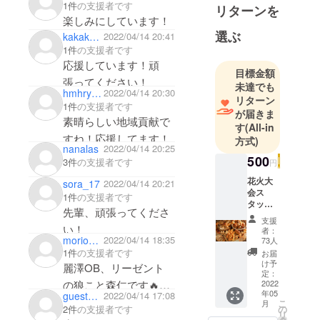
1件
の支援者です
リターンを
さい！
トします
楽しみにしています！
打ち上がる日を楽しみ
選ぶ
kakakoyo
2022/04/14 20:41
にしてます
1件
の支援者です
応援しています！頑
目標金額
張ってください！
未達でも
hmhryoshi
2022/04/14 20:30
リターン
1件
の支援者です
が届きま
素晴らしい地域貢献で
す
(All-in
すね！応援してます！
方式)
nanalas
2022/04/14 20:25
500
3件
の支援者です
円
花火大
sora_17
2022/04/14 20:21
会ス
1件
の支援者です
タッフ
先輩、頑張ってくださ
に軽食
支援
を提供
い！
者：
しま
moriokaya_jin
2022/04/14 18:35
73人
す！ 花
1件
の支援者です
お届
火大会
け予
麗澤OB、リーゼント
実施に
定：
不可欠
2022
の狼こと森仁です🔥
年05
guest7fce659ab644
2022/04/14 17:08
なス
麗澤の若きエビバデが
こ
月
タッフ
2件
の支援者です
の
リ
(ボラン
こんな素敵なプロジェ