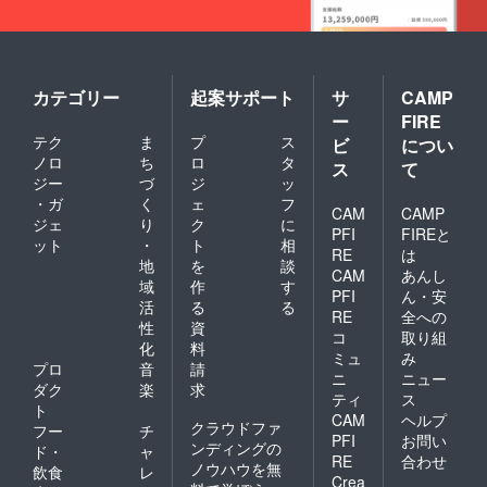
め、必
援いた
要な方
だきま
は各
した際
自、椅
に、公
子など
式LINE
の持ち
カテゴリー
起案サポート
サ
CAMP
のほう
込みを
をご案
ー
FIRE
お願い
内させ
テク
ま
プ
ス
ビ
につい
いたし
ていた
ノロ
ち
ロ
タ
ます。
ス
て
だき、
※コロナ
ジー
づ
ジ
ッ
公式
感染者
・ガ
く
ェ
フ
LINE上
CAM
CAMP
数の増
にてや
ジェ
り
ク
に
加や緊
PFI
FIREと
り取り
ット
・
ト
相
急事態
RE
は
させて
地
を
談
宣言な
いただ
CAM
あんし
どが発
域
作
す
きま
PFI
ん・安
令され
活
る
る
す。 写
RE
全への
た場
真提供
性
資
合、入
コ
取り組
元「新
化
料
場が出
ミュ
み
井明雄
プロ
音
請
来ない
様」
ニ
ニュー
場合が
ダク
楽
求
ティ
ス
ござい
ト
CAM
ヘルプ
ます。
クラウドファ
フー
チ
PFI
お問い
その際
ンディングの
ド・
ャ
は、お
RE
合わせ
ノウハウを無
飲食
レ
詫びと
Crea