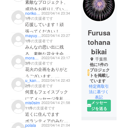
素敵なプロジェクト、
成功をお祈りしていま
noriko wanda
2022/04/14 23:34
す。高城さんと麗澤大
1件
の支援者です
学の皆様の連携、応援
応援しています！頑
させて頂きます。
Furusa
張ってください！
mayuyuk
2022/04/14 23:27
tohana
1件
の支援者です
みんなの思い出に残
bikai
る、素敵な花火大会に
moramori39
2022/04/14 23:17
千葉県
なりますように…☺️
3件
の支援者です
他に1件の
花火の企画をありがと
プロジェク
トを掲載し
うございます。
u_kanako
2022/04/14 22:43
ています
応援しています！頑
2件
の支援者です
特定商取引
張ってください！
何度もフェイスブック
法に基づく
表記
にてメッセージ失礼し
メッセー
mis0sim
2022/04/14 21:58
ました。お忙しい中ご
11件
の支援者です
ジを送る
対応いただきありがと
近くに住んでます
うございました！応援
ボランティアのみなさ
polala
2022/04/14 21:04
してます！頑張って下
んを少しですがサポー