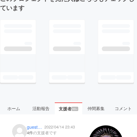
ています
ホーム
活動報告
仲間募集
コメント
支援者
99+
guestbd3836453974
2022/04/14 23:43
4件
の支援者です