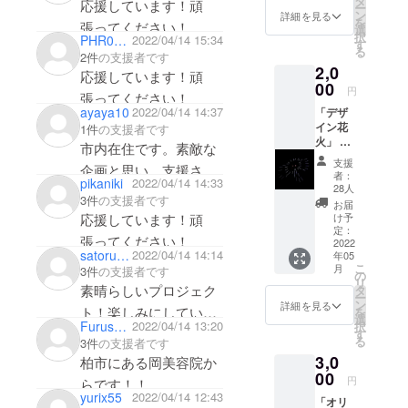
タ
応援しています！頑
ー
ティア)
ン
詳細を見る
クトに取り組んでいる
を
張ってください！
の軽食
選
択
PHR0702
2022/04/14 15:34
代(地元
ことが嬉しくて仕方な
す
る
のパン
2件
の支援者です
いです！社会人生活の
2,0
屋さん
応援しています！頑
のパン)
励みになります！
00
円
張ってください！
に充て
モラロジー最高❗️ロッケ
ayaya10
2022/04/14 14:37
「デザ
させて
イン花
1件
の支援者です
いただ
火」 花
きま
市内在住です。素敵な
火の
す。 支
支援
企画と思い、支援させ
柄・絵
援して
者：
pikaniki
2022/04/14 14:33
をデザ
いただ
28人
ていただきました。頑
3件
の支援者です
インで
いた皆
お届
張ってください！
きま
さまに
応援しています！頑
け予
す！ 打
は誠心
定：
張ってください！
ち上げ
2022
誠意、
satoruchandes
2022/04/14 14:14
年05
る花火
心を込
こ
月
3件
の支援者です
は左右
めてお
の
リ
対称の
礼メッ
素晴らしいプロジェク
タ
ー
デザイ
セージ
ン
詳細を見る
ト！楽しみにしていま
を
ンが、
を送ら
選
Furusatokinopiokai
2022/04/14 13:20
択
一番き
せてい
す
す
る
3件
の支援者です
れいに
ただき
3,0
見えま
柏市にある岡美容院か
ます。
す！！
00
円
らです！！
また、
yurix55
2022/04/14 12:43
「オリ
打ち上
いつもお待ちしており