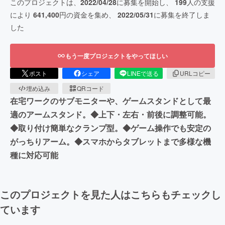
このプロジェクトは、
2022/04/28
に募集を開始し、
199
人の支援
により
641,400
円の資金を集め、
2022/05/31
に募集を終了しま
した
もう一度プロジェクトをやってほしい
ポスト
シェア
LINEで送る
URLコピー
埋め込み
QRコード
在宅ワークのサブモニターや、ゲームスタンドとして最
適のアームスタンド。◆上下・左右・前後に調整可能。
◆取り付け簡単なクランプ型。◆ゲーム操作でも安定の
がっちりアーム。◆スマホからタブレットまで多様な機
種に対応可能
このプロジェクトを見た人はこちらもチェックし
ています