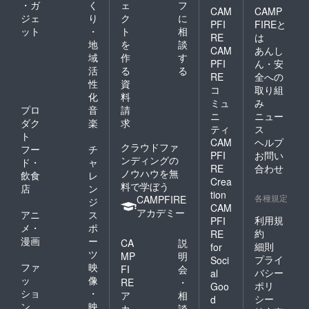
・ガ
く
ェ
フ
CAM
CAMP
ジェ
り
ク
に
PFI
FIREと
ット
・
ト
相
RE
は
地
を
談
CAM
あんし
域
作
す
PFI
ん・安
活
る
る
RE
全への
性
資
コ
取り組
化
料
ミュ
み
プロ
音
請
ニ
ニュー
ダク
楽
求
ティ
ス
ト
CAM
ヘルプ
クラウドファ
フー
チ
PFI
お問い
ンディングの
ド・
ャ
RE
合わせ
ノウハウを無
飲食
レ
Crea
料で学ぼう
店
ン
tion
各種規定
CAMPFIRE
ジ
CAM
アカデミー
アニ
ス
利用規
PFI
メ・
ポ
約
RE
漫画
ー
CA
説
細則
for
ツ
MP
明
プライ
Soci
ファ
映
FI
会
バシー
al
ッ
像
RE
・
ポリ
Goo
ショ
・
ア
相
シー
d
ン
映
カ
談