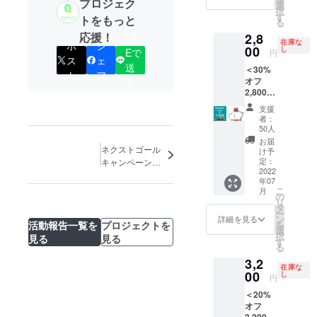
プロジェク
ます。
選
択
思っており
※ご注文
す
トをもっと
る
状況、
ます。
応援！
2,8
製造工
LIN
在庫な
ポ
シ
程上の
00
し
Eで
円
現在は多く
都合等
ス
ェ
送
＜30%
により
のビジネス
ト
ア
オフ
る
出荷時
パートナー
2,800円
期が遅
＞ 希望
れる可
様のお力添
支援
販売価
能性が
者：
えの元、皆
格
ありま
50人
様の最寄り
4,000円
す。
お届
[TABLE
ネクストゴール
け予
の店舗様な
T
定：
キャンペーン！
どでスマー
STAND]
2022
スマホリング＋
年07
×1点 ※
トフォン周
マグネットホル
こ
月
送料は
の
辺機器を展
ダーをプレゼン
リ
含まれ
タ
ー
ト！
開させて頂
ており
ン
詳細を見る
を
活動報告一覧を
プロジェクトを
ます。
いておりま
選
択
見る
見る
※ご注文
す
す。
る
状況、
3,2
製造工
在庫な
程上の
00
し
円
都合等
＜20%
により
オフ
出荷時
3,200円