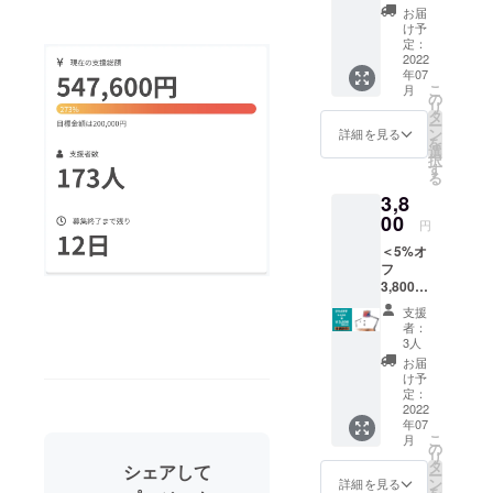
す。
4,000円
お届
[TABLE
け予
T
定：
また、めま
STAND]
2022
年07
ぐるしく変
×1点 ※
こ
月
送料は
の
化する最新
リ
含まれ
タ
のニーズを
ー
ており
ン
詳細を見る
を
ます。
キャッチ
選
択
※ご注文
す
し、お客様
る
状況、
にとって安
3,8
製造工
程上の
00
心で便利な
円
都合等
商品を提供
＜5%オ
により
フ
し続けま
出荷時
3,800円
期が遅
す。今後も
＞ 希望
れる可
支援
皆様の身近
販売価
能性が
者：
格
ありま
なところ
3人
4,000円
す。
お届
で、高品質
[TABLE
け予
そして、快
T
定：
STAND]
2022
適な製品を
年07
×1点 ※
提供し続け
こ
月
送料は
の
リ
含まれ
る会社であ
タ
シェアして
ー
ており
ン
詳細を見る
りたいと
を