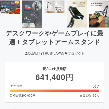
デスクワークやゲームプレイに最
適！タブレットアームスタンド
QUALITYTRUSTJAPAN
プロダクト
現在の支援総額
641,400
円
終了
320
%達成
目標金額
200,000
円
支援者数
199
人