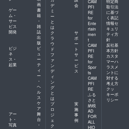
特定商
CAM
画
デ
会
取引法
PFI
ゲー
書
ミ
に基づ
RE
ム・
籍
ー
く表記
for
サー
・
と
情報セ
Ente
ビス
雑
は
キュリ
rtain
開発
誌
ク
サ
ティ方
men
出
ラ
ポ
針
t
版
ウ
ー
反社基
CAM
ビジ
ビ
ド
ト
本方針
PFI
ネ
ュ
フ
サ
カスタ
RE
ス・
ー
ァ
ー
マーハ
for
起業
テ
ン
ビ
ラスメ
Spor
ィ
デ
ス
ントに
ts
ー
ィ
対する
CAM
・
ン
考え方
PFI
ヘ
グ
クッ
RE
ル
と
キーポ
ふる
ス
は
リシー
さと
ケ
プ
実
納税
ア
ロ
施
AD
アー
舞
ジ
事
FOR
ト・
台
ェ
例
ALL
写真
・
ク
HIO