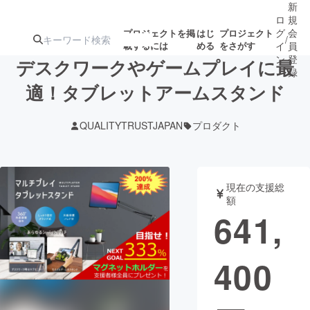
新
ロ
規
グ
会
プロジェクトを掲
はじ
プロジェクト
/
載するには
める
をさがす
イ
員
ン
登
デスクワークやゲームプレイに最
録
適！タブレットアームスタンド
人気のプロ
注目のリ
注目の新着プロ
募集終了が近いプ
もうすぐ公開
QUALITYTRUSTJAPAN
プロダクト
ジェクト
ターン
ジェクト
ロジェクト
されます
アート・写真
音楽
現在の支援総
額
641,
テクノロジー・ガジェット
ゲーム・サ
400
映像・映画
書籍・雑誌
ビジネス・起業
チャレンジ