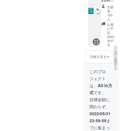
期が遅
＞ 希望
れる可
支援
販売価
能性が
者：
格
ありま
100
4,000円
す。
人
[TABLE
お届
T
け予
STAND]
定：
2022
×1点 ※
年07
送料は
こ
月
含まれ
の
リ
ており
タ
ー
ます。
ン
詳細を見る
を
※ご注文
選
択
状況、
す
る
製造工
このプロ
程上の
ジェクト
都合等
により
は、
All-In方
出荷時
式
です。
期が遅
れる可
目標金額に
能性が
関わらず、
ありま
す。
2022/05/31
23:59:59
ま
でに集まっ