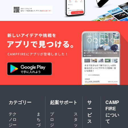
カテゴリー
起案サポート
サ
CAMP
ー
FIRE
テク
ま
プ
ス
ビ
につい
ノロ
ち
ロ
タ
ス
て
ジー
づ
ジ
ッ