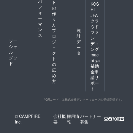
パ
ト
KOS
フ
の
HI
ォ
作
JFA
ー
り
クラ
マ
方
ウド
ン
プ
統
ファ
ス
ロ
計
ン
ソー
ジ
デ
ディ
シャ
ェ
ー
ング
ル
ク
タ
mac
グッ
ト
hi-ya
ド
の
補助
広
金申
め
請サ
方
ポー
ト
「QRコード」は株式会社デンソーウェーブの登録商標です。
© CAMPFIRE,
会社概
採用情
パートナー
Inc.
要
報
募集