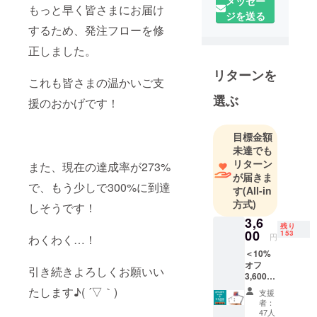
メッセー
名前の由来
もっと早く皆さまにお届け
ジを送る
は、 品質と
するため、発注フローを修
信頼を大切
正しました。
にする会社
にしていき
リターンを
これも皆さまの温かいご支
たいとの願
選ぶ
いからこの
援のおかげです！
名が生まれ
ました。
目標金額
未達でも
リターン
私たちは、
また、現在の達成率が273%
が届きま
品質管理を
で、もう少しで300%に到達
す
(All-in
徹底的に行
方式)
しそうです！
い、 安心・
3,6
安全で皆様
残り
00
153
円
わくわく…！
に喜んでい
＜10%
ただける商
オフ
引き続きよろしくお願いい
品づくりを
3,600円
＞ 希望
モットーに
たします♪( ´▽｀)
支援
販売価
者：
しておりま
格
47人