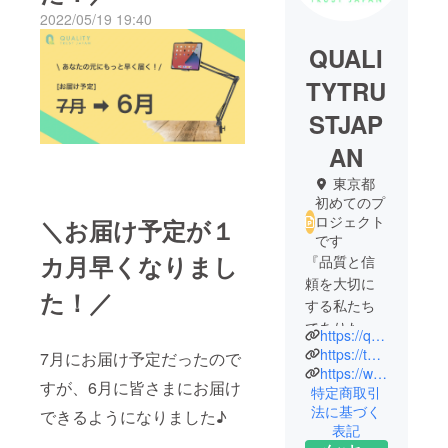
2022/05/19 19:40
QUALI
TYTRU
STJAP
AN
東京都
初めてのプ
ロジェクト
＼お届け予定が１
です
カ月早くなりまし
『品質と信
頼を大切に
た！／
する私たち
でありた
https://qtj.co.jp/
い』
https://twitter.com/qtjstaff
7月にお届け予定だったので
https://www.instagram.com/qtj.staff/?hl=ja
すが、6月に皆さまにお届け
特定商取引
クオリティ
法に基づく
トラスト
できるようになりました♪
表記
ジャパンの