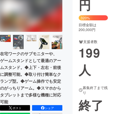
円
まちづくり・地域活性化
320%
目標金額は
CAMPFIRE for Social Good
CAMPFIRE Creation
200,000円
CAMPFIREふるさと納税
machi-ya
コミュニティ
支援者数
199
在宅ワークのサブモニターや、
ゲームスタンドとして最適のアー
人
ムスタンド。◆上下・左右・前後
に調整可能。◆取り付け簡単なク
ランプ型。◆ゲーム操作でも安定
募集終了まで残
のがっちりアーム。◆スマホから
り
タブレットまで多様な機種に対応
終了
可能
ポスト
シェア