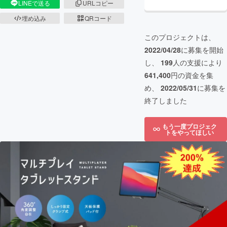
LINEで送る
URLコピー
埋め込み
QRコード
このプロジェクトは、
2022/04/28
に募集を開始
し、
199
人の支援により
641,400
円の資金を集
め、
2022/05/31
に募集を
終了しました
もう一度プロジェク
トをやってほしい