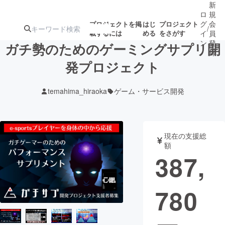
新
ロ
規
グ
会
プロジェクトを掲
はじ
プロジェクト
/
載するには
める
をさがす
イ
員
ン
登
ガチ勢のためのゲーミングサプリ開
録
発プロジェクト
人気のプロ
注目のリ
注目の新着プロ
募集終了が近いプ
もうすぐ公開
temahima_hiraoka
ゲーム・サービス開発
ジェクト
ターン
ジェクト
ロジェクト
されます
アート・写真
音楽
現在の支援総
額
387,
テクノロジー・ガジェット
ゲーム・サ
780
映像・映画
書籍・雑誌
ビジネス・起業
チャレンジ