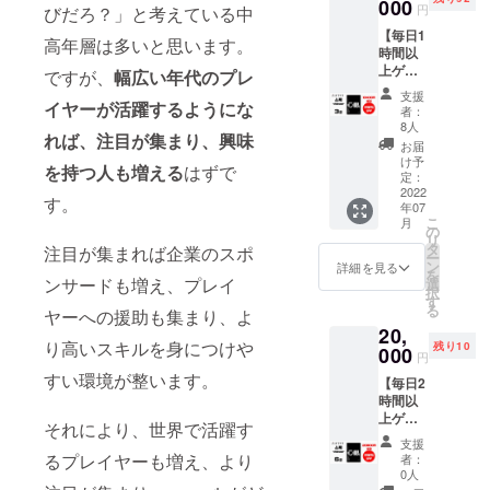
格から
います。
000
方を動
SNSリ
円
びだろ？」と考えている中
1,800円
画講座
ンクの
【毎日1
分の割
形式で
ご紹介
高年層は多いと思います。
これらの経
時間以
引での
公開し
をさせ
上ゲー
ご提供
ですが、
幅広い年代のプレ
ます！
験を活かし
ていた
ムする
となり
（当社
だきま
支援
て、ゲー
あなた
イヤーが活躍するようにな
ます！
で運営
す！
者：
のため
マーのため
さら
してい
8人
（掲載
れば、注目が集まり、興味
のリ
に、500
るオン
期間：
お届
のサプリメ
ター
円OFF
ライン
け予
2022年
を持つ人も増える
はずで
ントブラン
ン】
クーポ
定：
スクー
7月〜1
「ガチ
2022
ン発行
ド「ガチサ
ルのシ
年間を
す。
年07
サプ 心
特典付
ステム
予定。
プ」を企画
こ
月
眼-
き！ ※
の
を利用
期間は
リ
し、2022年7
shingan
クーポ
タ
して配
注目が集まれば企業のスポ
延長さ
ー
-」を3
ン利用
ン
信いた
詳細を見る
月より販売
れる場
を
袋お届
ンサードも増え、プレイ
期限：
選
しま
合がご
していま
択
けしま
2022年
す
す） ど
ざいま
る
ヤーへの援助も集まり、よ
す！販
す。
7月〜
う企画
す） ※
20,
売価格
2023年
したの
必ず備
り高いスキルを身につけや
残り10
から
000
6月（1
か、ど
考欄に
円
ゲームに打
10,400
年間）
のよう
「掲載
すい環境が整います。
【毎日2
円割引
さら
ち込む方の
に計画
したい
時間以
でのご
に、e-
をたて
お名前
コンディ
上ゲー
提供と
sports
たの
それにより、世界で活躍す
（ニッ
ムする
ショニング
なりま
応援メ
か、ど
クネー
支援
ガチな
す！ さ
ディア
るプレイヤーも増え、より
う動い
者：
サポートを
ム
あなた
らに、
「ゲー
0人
て発売
可）」
通じて、eス
のため