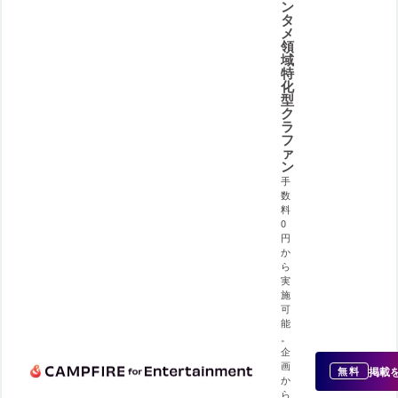
ン
タ
メ
領
域
特
化
型
ク
ラ
フ
ァ
ン
手
数
料
0
円
か
ら
実
施
可
能
。
企
画
掲載
無料
か
ら