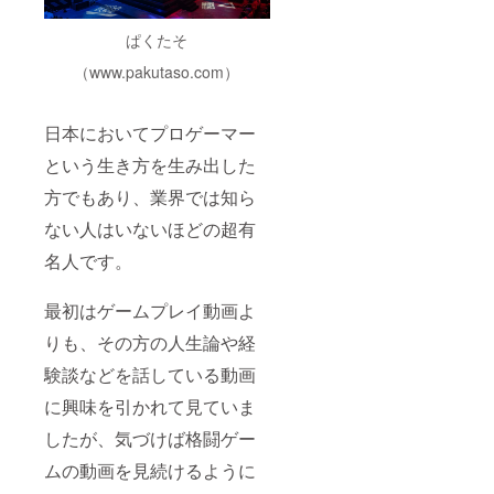
す ※掲
名前と
にて、
載が不
SNSリ
支援者
ぱくたそ
要な方
ンクの
様のお
は備考
ご紹介
名前と
（www.pakutaso.com）
欄に
をさせ
SNSリ
「紹介
ていた
ンクの
不要」
だきま
ご紹介
日本においてプロゲーマー
と記載
す！
をさせ
くださ
（掲載
ていた
という生き方を生み出した
い。 e-
期間：
だきま
sports
2022年
す！
方でもあり、業界では知ら
の頂点
7月〜1
（掲載
へガチ
年間を
期間：
ない人はいないほどの超有
サプを
予定。
2022年
名人です。
連れて
期間は
7月〜1
行って
延長さ
年間を
あげて
れる場
予定。
最初はゲームプレイ動画よ
くださ
合がご
期間は
い！
ざいま
延長さ
りも、その方の人生論や経
す） ※
れる場
必ず備
合がご
験談などを話している動画
考欄に
ざいま
「掲載
す） ※
に興味を引かれて見ていま
したい
必ず備
お名前
考欄に
したが、気づけば格闘ゲー
（ニッ
「掲載
ムの動画を見続けるように
クネー
したい
ム
お名前