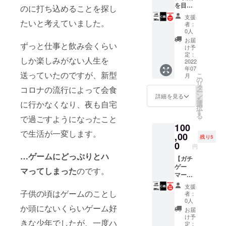
ム
は、別
から
を目指
sports
のに打ち込めることを探し
す！
可）」
のURL
52,000
してい
応援メ
（掲載
「リン
への差
支援
円割引
る真の
たいと考えていました。
ディア
期間：
クした
者：
し替え
でのご
ガチ勢
「ゲー
2022年
0人
いペー
をご依
提供と
のあな
マー
7月〜1
ジ
お届
頼させ
ずっと仕事と飲み会くらい
なりま
たのた
ゲー
年間を
け予
URL（S
ていた
す！ さ
めのリ
マ」内
定：
予定。
NSアカ
だく場
しか楽しみがない人生を
らに、
ター
2022
ガチサ
期間は
ウント
合がご
年07
500円
ン】
プ特設
延長さ
ページ
送っていたのですが、新型
ざいま
こ
月
OFF
「ガチ
ページ
の
れる場
な
す ※掲
リ
クーポ
サプ 心
にて、
タ
合がご
コロナの流行によって会食
ど）」
載が不
ー
ン発行
眼-
支援者
ン
ざいま
詳細を見る
※リンク
要な方
を
特典付
shingan
に行かなくなり、夜も自宅
様のお
選
す） ※
先URL
は備考
択
き！ ※
-」を30
名前と
す
必ず備
が不適
欄に
る
で過ごすようになったこと
クーポ
袋お届
SNSリ
考欄に
切な
「紹介
100
ン利用
けしま
ンクの
「掲載
ページ
不要」
で生活が一変します。
期限：
す！販
,00
ご紹介
したい
だと判
残り5
と記載
2022年
売価格
をさせ
0
お名前
断した
くださ
円
7月〜
から
ていた
（ニッ
場合
い。 是
…ゲームにどっぷりとハ
2023年
104,000
【ガチ
だきま
クネー
は、別
非お試
6月（1
円割引
ゲー
す！
ム
マってしまった
のです。
のURL
しくだ
年間）
でのご
マーと
（掲載
可）」
への差
さい！
さら
提供と
してメ
期間：
「リン
し替え
支援
に、e-
なりま
ディア
2022年
子供の頃はゲームのことし
クした
をご依
者：
sports
す！ さ
露出を
7月〜1
いペー
0人
頼させ
か頭にないくらいゲーム好
応援メ
らに、
したい
年間を
ジ
ていた
お届
ディア
500円
方のた
予定。
URL（S
け予
だく場
きな少年でしたが、一度ハ
「ゲー
OFF
めのリ
期間は
定：
NSアカ