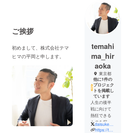
ご挨拶
temahi
初めまして、株式会社テマ
ma_hir
ヒマの平岡と申します。
aoka
東京都
他に1件の
プロジェク
トを掲載し
ています
人生の後半
戦に向けて
熱狂できる
ものを探し
daisuke_hiraoka
ていたとこ
https://temahima.co.jp/