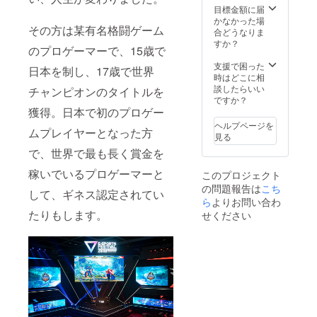
は、別
「リン
OFF
ます！
目標金額に届
のURL
クした
クーポ
さら
かなかった場
その方は某有名格闘ゲーム
への差
いペー
ン発行
に、500
合どうなりま
し替え
ジ
特典付
円OFF
すか？
のプロゲーマーで、15歳で
をご依
URL（S
き！ ※
クーポ
頼させ
NSアカ
クーポ
ン発行
支援で困った
日本を制し、17歳で世界
ていた
ウント
ン利用
特典付
時はどこに相
だく場
ページ
期限：
き！ ※
談したらいい
チャンピオンのタイトルを
合がご
な
2022年
クーポ
ですか？
ざいま
ど）」
7月〜
ン利用
獲得。日本で初のプロゲー
す ※掲
※リンク
2023年
期限：
ヘルプページを
ムプレイヤーとなった方
載が不
先URL
6月（1
2022年
見る
要な方
が不適
年間）
7月〜
で、世界で最も長く賞金を
は備考
切な
さら
2023年
欄に
ページ
に、e-
6月（1
稼いでいるプロゲーマーと
このプロジェクト
「紹介
だと判
sports
年間）
の問題報告は
こち
不要」
断した
応援メ
さら
して、ギネス認定されてい
と記載
場合
ディア
に、e-
ら
よりお問い合わ
くださ
は、別
「ゲー
sports
たりもします。
せください
い。
のURL
マー
応援メ
しっか
への差
ゲー
ディア
りと身
し替え
マ」内
「ゲー
体を
をご依
ガチサ
マー
労って
頼させ
プ特設
ゲー
あげて
ていた
ページ
マ」内
くださ
だく場
にて、
ガチサ
い！
合がご
支援者
プ特設
ざいま
様のお
ページ