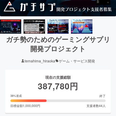
ガチ勢のためのゲーミングサプリ
開発プロジェクト
temahima_hiraoka
ゲーム・サービス開発
現在の支援総額
387,780
円
終了
38
%達成
目標金額
1,000,000
円
支援者数
44
人