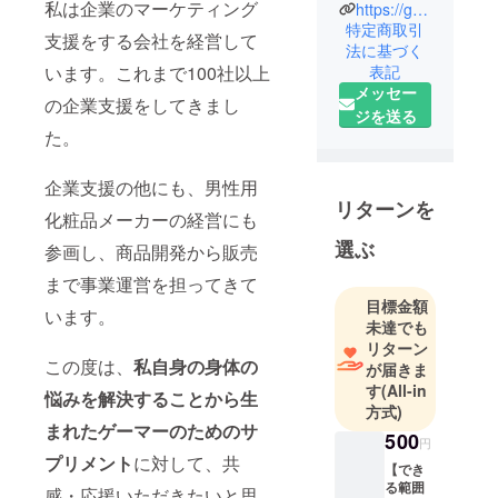
私は企業のマーケティング
ろ、ゲーム
https://gachisup.com/
特定商取引
にどっぷり
支援をする会社を経営して
法に基づく
とハマりま
います。これまで100社以上
表記
した。。実
メッセー
の企業支援をしてきまし
際にコンテ
ジを送る
ンツやコ
た。
ミュニティ
にいる人と
企業支援の他にも、男性用
触れたこと
リターンを
化粧品メーカーの経営にも
で、e-sports
選ぶ
参画し、商品開発から販売
の魅力を感
じ、この最
まで事業運営を担ってきて
高のエンタ
目標金額
います。
メの発展に
未達でも
リターン
貢献したい
この度は、
私自身の身体の
が届きま
と感じるよ
す
(All-in
悩みを解決することから生
うになりま
方式)
した。
まれたゲーマーのためのサ
500
円
プリメント
に対して、共
【でき
大学卒業
る範囲
感・応援いただきたいと思
後、広告会