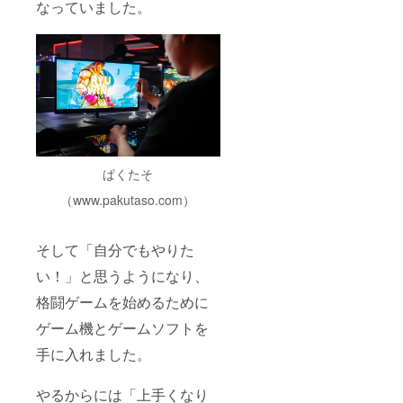
なっていました。
可）」
（ニッ
「リン
クネー
クした
ム
いペー
可）」
ジ
「リン
URL（S
クした
NSアカ
いペー
ウント
ジ
ページ
URL（S
な
NSアカ
ど）」
ウント
※リンク
ページ
ぱくたそ
先URL
な
が不適
ど）」
（www.pakutaso.com）
切な
※リンク
ページ
先URL
だと判
が不適
そして「自分でもやりた
断した
切な
場合
ページ
い！」と思うようになり、
は、別
だと判
のURL
断した
格闘ゲームを始めるために
への差
場合
ゲーム機とゲームソフトを
し替え
は、別
をご依
のURL
手に入れました。
頼させ
への差
ていた
し替え
だく場
をご依
やるからには「上手くなり
合がご
頼させ