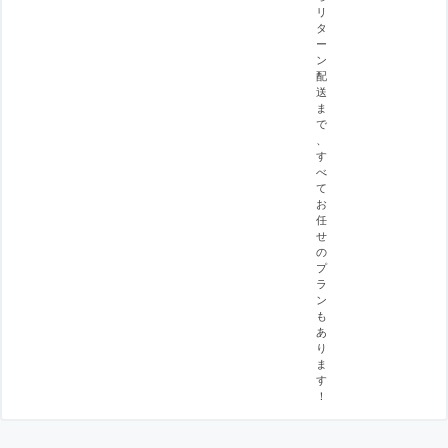
リ
タ
ー
ン
配
送
ま
で
、
す
べ
て
お
任
せ
の
プ
ラ
ン
も
あ
り
ま
す
！