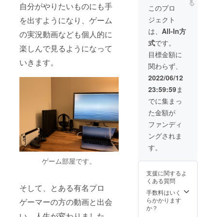
る
自分がやりたいものにも手
す） ※
SNSリ
者様に
shingan
ページ
不要」
このプロ
必ず備
ンクの
は、別
-」を
だと判
と記載
を出すようになり、ゲーム
ジェクト
考欄に
ご紹介
途取材
100袋お
断した
くださ
「掲載
をさせ
に関す
届けし
場合
い。 是
は、
All-In方
の実況動画なども個人的に
したい
ていた
るご連
ます！
は、別
非、3ヶ
式
です。
お名前
だきま
絡をさ
販売価
のURL
月お試
楽しんで見るようになって
（ニッ
す！
せてい
格から
への差
しくだ
目標金額に
クネー
（掲載
ただき
380,000
し替え
いきます。
さい！
関わらず、
ム
期間：
ま
円割引
をご依
可）」
2022年
す。）
でのご
頼させ
2022/06/12
「リン
7月〜1
「ガチ
提供と
ていた
23:59:59
ま
クした
年間を
サプ 心
なりま
だく場
いペー
予定。
眼-
す！
合がご
でに集まっ
ジ
期間は
shingan
チーム
ざいま
た金額が
URL（S
延長さ
-」を20
メン
す ※掲
NSアカ
れる場
袋お届
バーの
載が不
ファンディ
ウント
合がご
けしま
パ
要な方
ングされま
ページ
ざいま
す！販
フォー
は備考
な
す） ※
売価格
マンス
欄に
す。
ど）」
必ず備
から
維持の
「紹介
※リンク
考欄に
36,000
ため
ゲーム部屋です。
不要」
先URL
「掲載
円割引
に、
と記載
支援に関するよ
が不適
したい
でのご
チーム
くださ
くある質問
切な
お名前
提供と
でシェ
い。 是
そして、とある有名プロ
ページ
（ニッ
なりま
アして
非3ヶ月
手数料はいく
だと判
クネー
す！ さ
いただ
お試し
らかかります
ゲーマーの方の動画と出会
断した
ム
らに、
ければ
くださ
か？
場合
可）」
500円
と思い
い、人生が変わりました。
い！