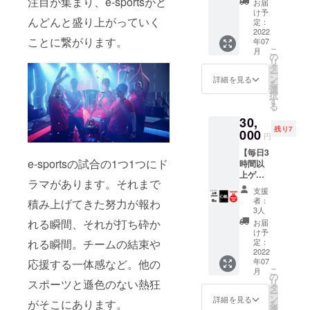
注目が集まり、e-sportsがど
500円
マー
まで辿
お届
「リン
のリ
OFF
ポーツなら
ゲー
け予
り着い
クした
んどんと盛り上がっていく
ター
クーポ
定：
マ」内
たの
いペー
びにゲーム
ン】
2022
ン発行
ガチサ
か、こ
ジ
ことに繋がります。
年07
コミュニ
「ガチ
特典付
プ特設
のクラ
URL（S
こ
月
サプ 心
き！ ※
の
ページ
ティの発展
ファン
NSアカ
リ
眼-
クーポ
タ
にて、
でやっ
ウント
に貢献して
ー
shingan
ン利用
ン
支援者
詳細を見る
たこと
ページ
を
-」を6
参ります！
期限：
選
様のお
なども
な
択
袋お届
2022年
す
名前と
全てお
ど）」
る
けしま
7月〜
SNSリ
披露目
※リンク
30,
す！販
2023年
ンクの
させて
先URL
残り7
売価格
000
6月（1
ご紹介
いただ
円
が不適
から
年間）
をさせ
きま
切な
【毎日3
20,800
さら
ていた
す！ ビ
ページ
e-sportsの試合の1つ1つにド
時間以
円割引
に、e-
だきま
ジネス
だと判
上ゲー
でのご
sports
す！
に興味
断した
ラマがあります。それまで
ムする
提供と
応援メ
（掲載
があ
支援
場合
マジガ
なりま
ディア
期間：
者：
積み上げてきた努力が報わ
る、
は、別
チなあ
す！ さ
「ゲー
3人
2022年
マーケ
のURL
なたの
らに、
マー
れる瞬間、それが打ち砕か
7月〜1
お届
ティン
への差
ための
500円
ゲー
け予
年間を
グに興
し替え
リター
れる瞬間。チームの結束や
OFF
定：
マ」内
予定。
味があ
をご依
ン】
2022
クーポ
ガチサ
期間は
るとい
頼させ
年07
応援する一体感など。他の
「ガチ
ン発行
プ特設
延長さ
う方
ていた
こ
月
サプ 心
特典付
の
ページ
れる場
は、
だく場
リ
スポーツと遜色のない熱狂
眼-
き！ ※
タ
にて、
合がご
せっか
合がご
ー
shingan
クーポ
ン
支援者
詳細を見る
ざいま
くの
がそこにあります。
ざいま
を
-」を9
ン利用
選