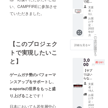
で応援
社へ入社
した
い、CAMPFIREに参加させ
支援
い！と
し、TVCM中
者：
ていただきました。
思って
3人
心にマスメ
いただ
お届
ディアのプ
けてい
け予
るあな
定：
ランニング
たへの
2022
を行いまし
年07
リター
こ
月
ン】 商
た。約8年勤
の
リ
品発売
タ
【このプロジェク
めた後、ITベ
ー
開始後
ン
詳細を見る
を
ンチャーへ
に500円
選
トで実現したいこ
択
割引
転職しweb
す
る
クーポ
マーケティ
と】
3,0
ンを、
残り81
ングのコン
ご登録
00
円
メール
サルタント
【サプ
アドレ
として2年ほ
ゲームガチ勢のパフォーマ
リはい
ス宛に
らない
お届け
ど活動。
ンスアップをサポートし、
けど応
させて
支援
援して
いただ
者：
e-sportsの世界をもっと盛
2015年に株
くれる
きま
19人
あなた
す！
式会社テマ
り上げること
です！
お届
へのリ
クーポ
け予
ヒマを設立
ター
ンを利
定：
ン】 サ
2022
し、企業の
用して
日本においても若年層中心