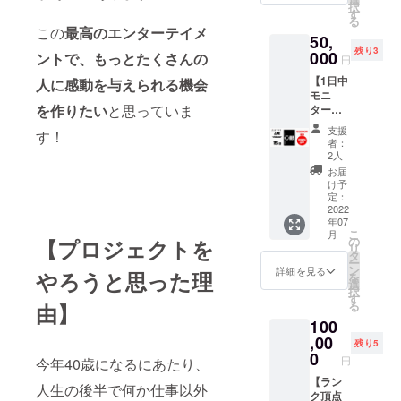
様のお
す） ※
チャン
す ※掲
択
袋お届
期限：
す
名前と
必ず備
スなの
載が不
る
けしま
2022年
SNSリ
この
最高のエンターテイメ
考欄に
で、是
要な方
50,
す！販
7月〜
ンクの
「掲載
非この
は備考
残り3
売価格
000
2023年
ントで、もっとたくさんの
ご紹介
したい
円
リター
欄に
から
6月（1
をさせ
お名前
ンを受
「紹介
【1日中
人に感動を与えられる機会
31,200
年間）
ていた
（ニッ
け取っ
不要」
モニ
円割引
さら
だきま
クネー
て、
と記載
を作りたい
と思っていま
ターと
でのご
に、e-
す！
ム
マーケ
くださ
向き
提供と
sports
（掲載
可）」
支援
ターの
す！
い。
合って
なりま
応援メ
期間：
者：
「リン
頭の中
いるデ
す！ さ
ディア
2人
2022年
クした
を覗い
ジタル
らに、
「ゲー
7月〜1
お届
いペー
てみて
世界の
500円
マー
け予
年間を
ジ
くださ
住人の
OFF
定：
ゲー
予定。
URL（S
い！
あなた
2022
クーポ
マ」内
期間は
NSアカ
（動画
年07
のため
ン発行
ガチサ
延長さ
ウント
講座の
こ
月
のリ
特典付
の
【プロジェクトを
プ特設
れる場
ページ
視聴方
リ
ター
き！ ※
タ
ページ
合がご
な
法は
ー
ン】
クーポ
ン
にて、
詳細を見る
ざいま
やろうと思った理
ど）」
メール
を
「ガチ
ン利用
選
支援者
す） ※
※リンク
でお届
択
サプ 心
期限：
す
様のお
必ず備
先URL
けしま
る
由】
眼-
2022年
名前と
考欄に
が不適
す）
100
shingan
7月〜
SNSリ
「掲載
切な
-」を15
,00
2023年
ンクの
したい
残り5
ページ
袋お届
6月（1
0
ご紹介
お名前
だと判
円
今年40歳になるにあたり、
けしま
年間）
をさせ
（ニッ
断した
す！販
【ラン
さら
ていた
クネー
人生の後半で何か仕事以外
場合
売価格
ク頂点
に、e-
だきま