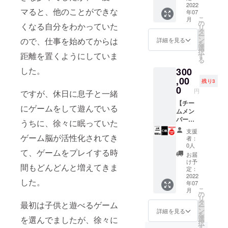
合がご
マー
クーポ
ター
2022
延長さ
ウント
ざいま
マると、他のことができな
年07
ゲー
ン発行
ン】 e-
れる場
ページ
す ※掲
こ
月
マ」内
特典付
sports
合がご
の
な
載が不
くなる自分をわかっていた
リ
ガチサ
き！ ※
応援メ
ざいま
タ
ど）」
要な方
ー
プ特設
クーポ
ディア
す） ※
ン
ので、仕事を始めてからは
※リンク
詳細を見る
は備考
を
ページ
ン利用
「ゲー
必ず備
選
先URL
欄に
択
にて、
期限：
マー
距離を置くようにしていま
考欄に
す
が不適
「紹介
る
支援者
2022年
ゲー
「掲載
切な
不要」
した。
300
様のお
7月〜
マ」に
したい
ページ
と記載
名前と
2023年
て単独
,00
お名前
だと判
くださ
残り3
SNSリ
6月（1
取材記
（ニッ
0
断した
い。 是
円
ですが、休日に息子と一緒
ンクの
年間）
事を掲
クネー
場合
非3ヶ月
ご紹介
さら
載させ
【チー
ム
は、別
お試し
にゲームをして遊んでいる
をさせ
に、e-
ていた
ムメン
可）」
のURL
くださ
ていた
sports
だきま
バーの
「リン
への差
うちに、徐々に眠っていた
い！
だきま
応援メ
す！
パ
クした
し替え
支援
す！
ディア
ゲー
フォー
ゲーム脳が活性化されてき
いペー
をご依
者：
（掲載
「ゲー
マーと
マンス
ジ
頼させ
0人
て、ゲームをプレイする時
期間：
マー
しての
アップ
URL（S
ていた
お届
2022年
ゲー
知名度
を目指
NSアカ
だく場
け予
間もどんどんと増えてきま
7月〜1
マ」内
を高め
してい
ウント
定：
合がご
年間を
ガチサ
るため
るあな
2022
ページ
ざいま
した。
年07
予定。
プ特設
の露出
たへの
な
す ※掲
こ
月
期間は
ページ
機会を
リター
ど）」
の
載が不
リ
延長さ
にて、
ご提供
ン】
※リンク
タ
要な方
最初は子供と遊べるゲーム
ー
れる場
支援者
いたし
「ガチ
先URL
ン
は備考
詳細を見る
を
合がご
様のお
ます。
サプ 心
が不適
を選んでましたが、徐々に
選
欄に
択
ざいま
名前と
（支援
眼-
切な
す
「紹介