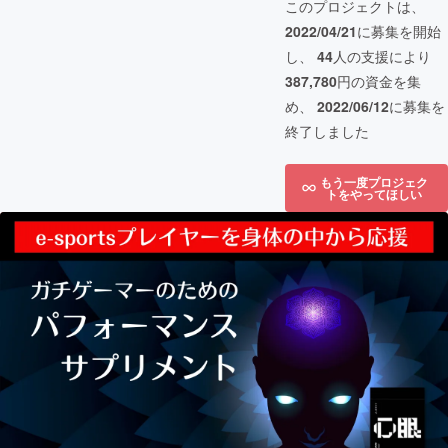
このプロジェクトは、
2022/04/21
に募集を開始
し、
44
人の支援により
387,780
円の資金を集
め、
2022/06/12
に募集を
終了しました
もう一度プロジェク
トをやってほしい