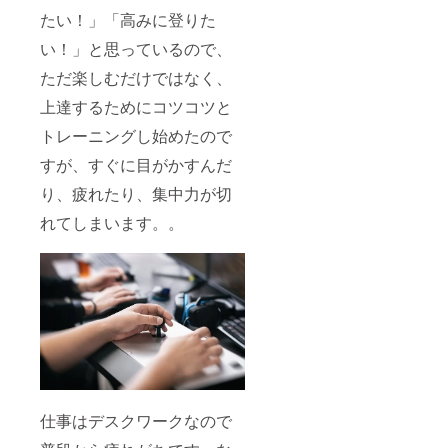
ざいま
ていた
たい！」「高みに登りた
す ※掲
だく場
載が不
合がご
い！」と思っているので、
要な方
ざいま
は備考
す ※掲
ただ楽しむだけではなく、
欄に
載が不
上達するためにコツコツと
「紹介
要な方
不要」
は備考
トレーニングし始めたので
と記載
欄に
くださ
「紹介
すが、すぐに目がかすんだ
い。 e-
不要」
sports
と記載
り、疲れたり、集中力が切
の頂点
くださ
へガチ
い。 是
れてしまいます。。
サプを
非チー
連れて
ムメン
行って
バーの
あげて
身体を
くださ
労って
い！
あげて
くださ
い！
仕事はデスクワークなので