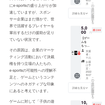
年07
プリは
お得に
マーケティ
こ
月
にe-sportsの盛り上がりが加
いらな
お試し
の
リ
ング支援を
いけ
くださ
タ
ー
速していますが、スポン
ど、ど
い！ ※
行っていま
ン
詳細を見る
を
うせな
クーポ
選
す。事業と
サー企業はまだ僅かで、世
択
らビジ
ン利用
す
る
しては主
ネスの
期限：
界で活躍するプレイヤーを
5,0
役に立
2022年
に、マーケ
残り89
ちそう
00
7月〜
輩出するだけの援助が足り
円
ティング組
なリ
2023年
【ゲー
ターン
ていない状況です。
織づくり支
6月（1
ムを
が欲し
年間）
援、経営
もっと
い！と
さら
者・マーケ
その原因は、企業のマーケ
楽しみ
いうあ
に、e-
支援
たいあ
なたの
sports
ティング担
者：
ティング活動において決裁
なたの
ための
応援メ
11人
当者のため
ための
リター
ディア
お届
権を持つ立場の人たちの、
リター
のビジネス
ンで
「ゲー
け予
ン】
す！ 今
定：
マー
e-sportsの可能性への理解不
スクールの
「ガチ
2022
回の商
ゲー
運営、男性
年07
サプ 心
品開発
足と、ゲームというコンテ
マ」内
こ
月
眼-
の裏側
用化粧品・
の
ガチサ
リ
shingan
ンツへのネガティブな印象
をお見
タ
プ特設
サプリメン
ー
-」を1
せしな
ン
ページ
詳細を見る
を
にあると考えています。
ト事業の運
袋をお
がら、
選
にて、
択
届けし
新規商
す
支援者
営などを
る
ます！
品開発
様のお
ゲームに対して「子供の遊
行ってきて
10,
販売価
の始め
名前と
残り92