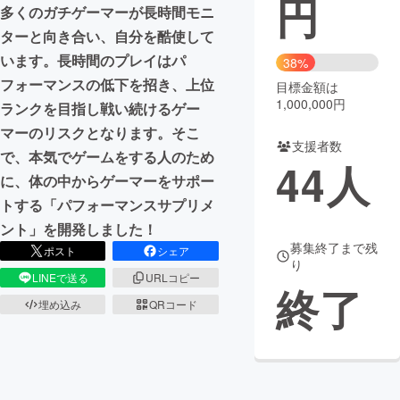
円
多くのガチゲーマーが長時間モニ
まちづくり・地域活性化
ターと向き合い、自分を酷使して
います。長時間のプレイはパ
38%
フォーマンスの低下を招き、上位
目標金額は
CAMPFIRE for Social Good
CAMPFIRE Creation
1,000,000円
ランクを目指し戦い続けるゲー
CAMPFIREふるさと納税
machi-ya
コミュニティ
マーのリスクとなります。そこ
支援者数
で、本気でゲームをする人のため
44
人
に、体の中からゲーマーをサポー
トする「パフォーマンスサプリメ
ント」を開発しました！
募集終了まで残
ポスト
シェア
り
LINEで送る
URLコピー
終了
埋め込み
QRコード