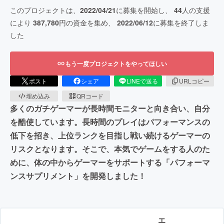
このプロジェクトは、
2022/04/21
に募集を開始し、
44
人の支援
により
387,780
円の資金を集め、
2022/06/12
に募集を終了しま
した
もう一度プロジェクトをやってほしい
ポスト
シェア
LINEで送る
URLコピー
埋め込み
QRコード
多くのガチゲーマーが長時間モニターと向き合い、自分
を酷使しています。長時間のプレイはパフォーマンスの
低下を招き、上位ランクを目指し戦い続けるゲーマーの
リスクとなります。そこで、本気でゲームをする人のた
めに、体の中からゲーマーをサポートする「パフォーマ
ンスサプリメント」を開発しました！
エ