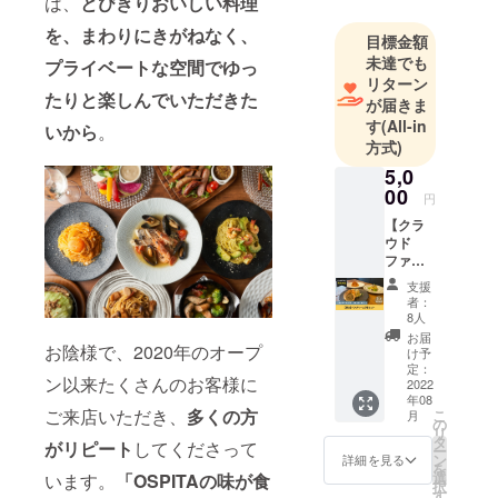
は、
とびきりおいしい料理
段下駅から
30秒の所に
を、まわりにきがねなく、
目標金額
位置しま
未達でも
プライベートな空間でゆっ
す。
リターン
たりと楽しんでいただきた
【OSPITA】
が届きま
す
(All-in
という、完
い
から
。
方式)
全紹介制イ
5,0
タリアン。
00
円
【完全紹介
【クラ
ウド
制イタリア
ファン
ン
ディン
支援
グ限定
OSPITA】
者：
パスタ
8人
は、世界各
ソース3
お届
国のクラフ
種セッ
お陰様で、2020年のオープ
け予
ト】 通
定：
トビールや
ン以来たくさんのお客様に
常パス
2022
ワインを揃
年08
タソー
ご来店いただき、
多くの方
こ
月
えてます。
ス3種の
の
リ
セット
タ
ケンゾーエ
がリピート
してくださって
ー
はあり
ン
詳細を見る
ステートも
を
ません
選
います。
「OSPITAの味が食
択
が、ク
取り扱って
す