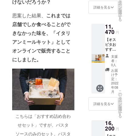
会、飲み会
けないだろうか？
LINE公
ンピク
タ
す。 ■
オ
ー
式アカ
ルス液
等、また、
ン
商品内
詳細を見る
(200g×
を
ウント
セッ
選
容■ ・
1PC) ※
プロジェク
択
思案した結果、
これまでは
登録権
ト】 通
す
紅ずわ
全て2人
る
ター完備し
です。
常パス
い蟹と
前の
店舗でしか食べることがで
11,
「完全
タソー
ほうれ
てますの
パック
紹介制
470
ス3種の
ん草の
になり
きなかった味を、「イタリ
円
で、セミ
のお店
セット
カニ味
ます。
【オス
に予約
ナーや映画
はあり
アンミールキット」として
噌ク
※仕入れ
ピタお
可能」
ません
リーム
の状況
鑑賞、ス
すすめ
かつ
オンラインで販売
すること
が、ク
（270g
にてグ
ポーツ観戦
詰め合
「今後
ラウド
×1PC）
ラム数
支援
にしました。
わせ】
の情報
ファン
なども行っ
・イタ
者：
の大小
OSPITA
が手に
ディン
0人
リア産
はあり
てますので
で人気
入る」
グ限定
ミルク
お届
ます
のある
自分達だけ
LINE公
で特別
け予
フェッ
が、
前菜2種
式アカ
定：
セット
ド牛ト
の空間を一
しっか
類、パ
2022
ウント
をご提
リッパ
り2人前
緒に作って
年08
スタ
に登録
供しま
の柔ら
楽しん
こ
月
ソース3
ができ
いく体験型
の
す。
かトマ
でいた
リ
種類、
ます。
タ
「完全
ト煮
だける
レストラン
ー
メイン2
■商品内
ン
紹介制
詳細を見る
（330g
量は入
を
です。
種類の
容■ ・
選
のお店
×1PC）
りま
択
とLINE
特製ラ
す
に予約
そして、地
・真イ
す。 ※
る
こちらは「おすすめ詰め合わ
公式ア
グー
可能」
ワシと
送料込
方やコロナ
16,
カウン
ソー
かつ
有馬山
みのお
せセット」ですが、パスタ
ト登録
禍において
200
ス
「今後
椒の
円
値段で
権で
の情報
ソースのみのセット、パスタ
アーリ
足を運べな
す。
【オス