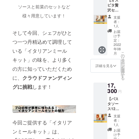
す。 そ
が手に
オオー
い方、ギフ
ピタ贅
の日の
ソースと前菜のセットなど
入る」
リオ
沢セッ
気分に
トを送りた
LINE公
（200g
ト12種
様々用意しています！
合わせ
(300g×
式アカ
×1PC）
支援
いという想
類】 オ
て食べ
1PC）
ウント
者：
・特製
スピタ
いから
ても良
1人
に登録
バー
贅沢
し、贅
ができ
お届
OSPITAのパ
そして今回、シェフがひと
ニャカ
セット
沢に数
け予
る権利
ウダ
スタソース
12種類
種類を
定：
・イイ
つ一つ丹精込めて調理して
付きで
ソース
とLINE
2022
食卓に
のギフト
ダコの
す。 ■
（70g×
年08
公式ア
いる「イタリアンミール
並べて
ピリ辛
商品内
1PC）
ボックスも
こ
月
カウン
も良し
の
アラビ
容■ ・
・鮮魚
リ
キット」の味を、より多く
ご提供して
ト登録
の万能
タ
アー
紅ずわ
のクラ
ー
権で
セッ
ン
タ
詳細を見る
ます。
い蟹と
フト
を
の方に知っていただくため
す。 と
ト。 大
選
ほうれ
ビール
択
にかく
切な人
す
ん草の
蒸し
に、
クラウドファンディン
る
色々な
へのギ
(290g×
カニ味
（530g
17,
物を食
フトに
1PC) ・
グに挑戦
します！
噌ク
×1PC）
べた
300
もおす
濃厚ウ
リーム
円
※全て2
い！食
すめで
ニのカ
（270g
人前の
【パス
卓を彩
す。
ルボ
×1PC）
パック
タソー
りた
「完全
ナーラ
・イタ
になり
ス12種
い！
紹介制
(190g×
リア産
ます。
セッ
等々、
のお店
1PC) ・
ミルク
支援
※仕入れ
ト】 オ
どんな
に予約
ポル
者：
フェッ
の状況
今回ご提供する「イタリア
スピタ
シーン
可能」
1人
チーニ
ド牛ト
にてグ
のおす
でもお
かつ
茸と
お届
ンミールキット」は、
リッパ
ラム数
すめパ
ススメ
「今後
け予
マッ
の柔ら
の大小
スタ
出来る
定：