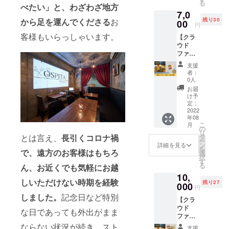
る
ラウド
べたい」と、わざわざ地方
まして厳選
7,0
ファン
したワイン
残り30
から足を運んでくださる
お
ディン
00
円
グ限定
のみを扱
客様もいらっしゃいます。
【クラ
で特別
い、料理は
ウド
セット
ファン
朝一でお店
をご提
ディン
供しま
に届く魚や
支援
グ限定
す。
者：
オマールエ
パスタ
「完全
0人
ソース3
紹介制
ビなどをオ
お届
種＋特
のお店
け予
リジナルで
製バー
に予約
定：
調理をした
ニャカ
2022
可能」
年08
ウダ
かつ
り、三種の
こ
月
ソース
「今後
の
ハンバーグ
リ
＋鮮魚
の情報
とは言え、
長引くコロナ禍
タ
ー
のクラ
など、ペア
が手に
ン
詳細を見る
を
で、
遠方のお客様はもちろ
フト
入る」
選
リング提案
択
ビール
LINE公
す
る
はもちろん
ん、お近くでも気軽にお越
蒸し
式アカ
10,
セッ
ウント
のこと特別
しいただけない時期を経験
残り27
ト】 通
000
に登録
円
な日にも使
常パス
ができ
しました。
記念日など特別
【クラ
いやすく、
タソー
る権利
ウド
ス3種の
付きで
な日であっても外出がまま
プライベー
ファン
セット
す。 ■
ト空間と体
ディン
はあり
ならない状況が続き、スト
商品内
支援