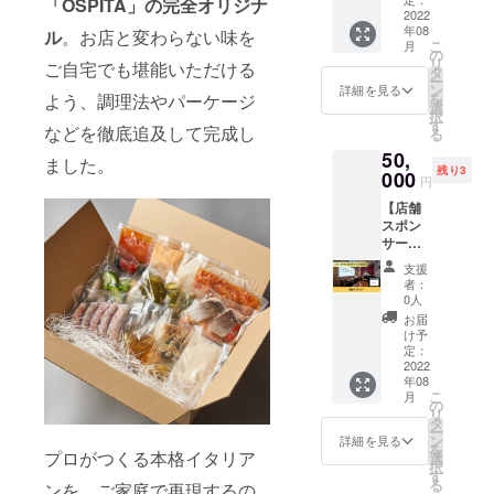
の情報
「OSPITA」の完全オリジナ
シュ
かトマ
はあり
ソース
2022
商品を
が手に
ルーム
ト煮
ます
年08
12種
ル
。お店と変わらない味を
贅沢に
入る」
のク
（330g
が、
こ
月
セット
詰め込
の
LINE公
リーム
×1PC）
しっか
リ
ご自宅でも堪能いただける
とLINE
みまし
タ
式アカ
(250g×
・真イ
り2人前
ー
公式ア
た。 特
ン
ウント
詳細を見る
1PC) ・
ワシと
楽しん
を
よう、調理法やパーケージ
カウン
別な日
選
に登録
牡蠣と
有馬山
でいた
択
ト登録
のギフ
す
ができ
あおさ
椒の
などを徹底追及して完成し
だける
る
権で
トにも
ます。
のアー
アーリ
量は入
50,
す。 そ
おすす
■商品内
ました。
リオ
オオー
りま
残り3
の日の
000
めで
容■ ・
オーリ
円
リオ
す。 ※
気分に
す。
特製ラ
オ
（200g
送料込
【店舗
合わせ
「完全
グー
(250g×
×1PC）
みのお
スポン
てお好
紹介制
ソース
1PC) ・
・特製
値段で
サー】
みのパ
のお店
ムール
バー
す。
「OSPI
スタ選
に予約
貝の
支援
ニャカ
TA」の
べば気
可能」
(300g×
者：
スープ
ウダ
企業ス
分も高
かつ
0人
1PC) ・
パスタ
ソース
ポン
まりま
「今後
濃厚ウ
お届
(410g×
（70g×
サーに
す。 複
の情報
け予
ニのカ
1PC) ※
1PC）
なれる
数人で
定：
が手に
ルボ
全て2人
・鮮魚
権利で
2022
シェア
入る」
ナー
前の
のクラ
年08
す。
しても
LINE公
ラ
パック
フト
こ
月
「OSPI
良し、
の
式アカ
(190g×
になり
ビール
リ
TA」の
贅沢に
タ
ウント
1PC) ・
ます。
蒸し
ー
店内に
お一人
ン
に登録
詳細を見る
ムール
※仕入れ
（530g
を
企業ス
プロがつくる本格イタリア
で食べ
選
ができ
貝の
の状況
×1PC）
択
ポン
てもお
す
ます。
スープ
にてグ
・アン
る
ンを、ご家庭で再現するの
サーと
楽しみ
■商品内