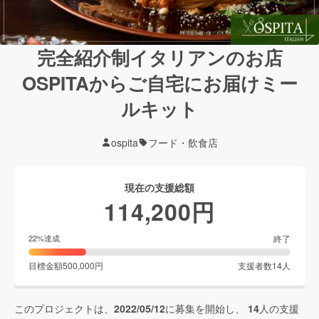
完全紹介制イタリアンのお店
OSPITAからご自宅にお届けミー
ルキット
ospita
フード・飲食店
現在の支援総額
114,200
円
終了
22
%達成
目標金額
500,000
円
支援者数
14
人
このプロジェクトは、
2022/05/12
に募集を開始し、
14
人の支援