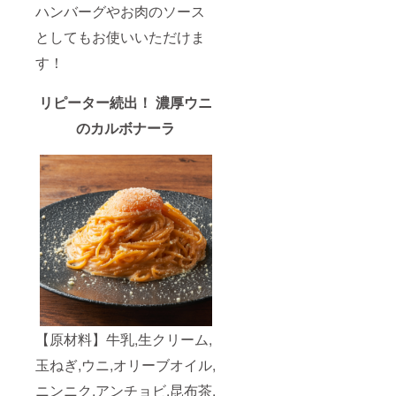
ハンバーグやお肉のソース
にてグ
ラム数
としてもお使いいただけま
の大小
はあり
す！
ます
が、
しっか
リピーター続出！ 濃厚ウニ
り2人前
のカルボナーラ
楽しん
でいた
だける
量は入
りま
す。 ※
送料込
みのお
値段で
す。
【原材料】牛乳,生クリーム,
玉ねぎ,ウニ,オリーブオイル,
ニンニク,アンチョビ,昆布茶,