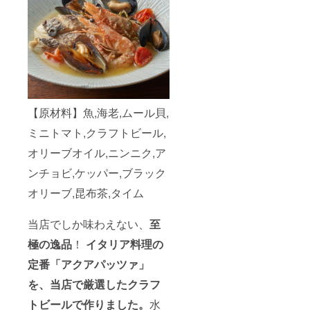
【原材料】魚,海老,ムール貝,
ミニトマト,クラフトビール,
オリーブオイル,ニンニク,ア
ンチョビ,ケッパー,ブラック
オリーブ,昆布茶,タイム
当店でしか味わえない、
至
極の逸品
！
イタリア料理の
定番「アクアパッツァ」
を、当店で厳選したクラフ
トビールで作りました。
水