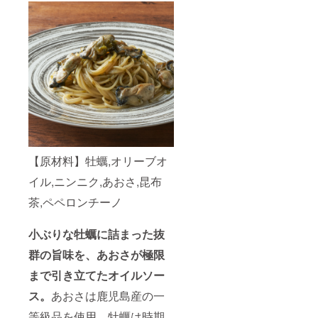
【原材料】牡蠣,オリーブオ
イル,ニンニク,あおさ,昆布
茶,ペペロンチーノ
小ぶりな牡蠣に詰まった抜
群の旨味を、あおさが極限
まで引き立てたオイルソー
ス。
あおさは鹿児島産の一
等級品を使用、牡蠣は時期