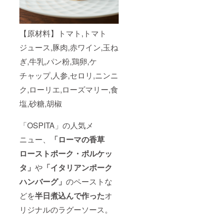
【原材料】トマト,トマト
ジュース,豚肉,赤ワイン,玉ね
ぎ,牛乳,パン粉,鶏卵,ケ
チャップ,人参,セロリ,ニンニ
ク,ローリエ,ローズマリー,食
塩,砂糖,胡椒
「OSPITA」の人気メ
ニュー、
「ローマの香草
ローストポーク・ポルケッ
タ」
や
「イタリアンポーク
ハンバーグ」
のペーストな
どを
半日煮込んで作った
オ
リジナルのラグーソース。