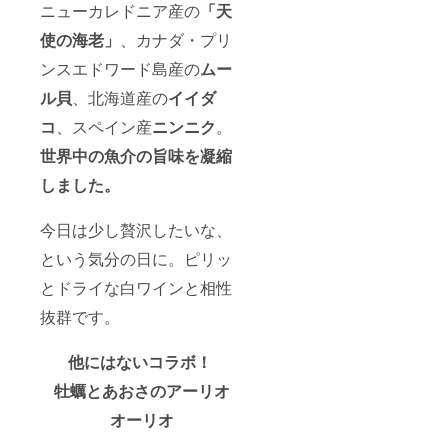
ニューカレドニア産の
「天
使の海老」
、カナダ・プリ
ンスエドワード島産の
ムー
ル貝
、北海道産の
イイダ
コ
、スペイン産
ニンニク
。
世界中の魚介の旨味を凝縮
しました。
今日は少し贅沢したいな、
という気分の日に。ピリッ
とドライな白ワインと相性
抜群です。
他にはないコラボ！
牡蠣とあおさのアーリオ
オーリオ