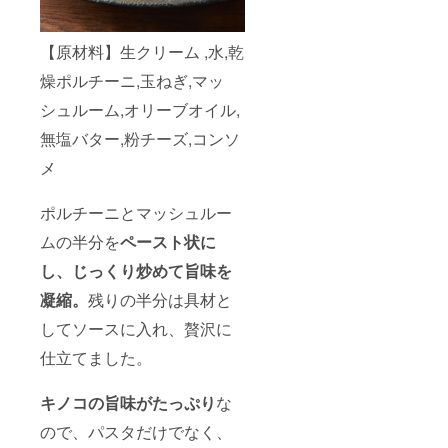
(200g×
でいた
1PC) ・
だける
北海道
量は入
【原材料】生クリーム ,水,乾
産ホタ
りま
燥ポルチーニ,玉ねぎ,マッ
テとキ
す。 ※
ノコの
送料込
シュルーム,オリーブオイル,
バター
みのお
醤
値段で
無塩バター,粉チーズ,コンソ
油
す。
メ
(250g×
1PC) ・
ポルチーニとマッシュルー
ムール
貝の
ムの半分を
ペースト状に
スープ
し、じっくり炒めて旨味を
パスタ
凝縮。
残りの半分は具材と
(410g×
してソースに入れ、贅沢に
1PC) ※
全て2人
仕立てました。
前の
パック
になり
キノコの旨味がたっぷり
な
ます。
ので、パスタだけでなく、
※仕入れ
の状況