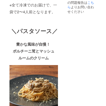
の問題報告は
こち
いても
お断り
（270g
さの
※全て冷凍でのお届けで、一
返金は
させて
ら
よりお問い合わ
×1PC）
アーリ
いたし
いただ
・小海
せください
袋で2〜4人前となります。
オオー
かねま
く場合
老とア
リオ
す。 ス
があり
ボカド
（250g
テッ
ます。
のジェ
×1PC）
カー送
お断り
ノベー
・ムー
付先
させて
＼パスタソース／
ゼク
ル貝の
「OSPI
いただ
リーム
スープ
TA」 東
いた場
パスタ
京都千
合にお
(310g×
(410g×
豊かな風味が自慢！
代田区
いても
1PC) ・
1PC) ※
九段南
返金は
牡蠣と
全て2人
ポルチーニ茸とマッシュ
１丁目
いたし
あおさ
前の
４−２
かねま
のアー
パック
ルームのクリーム
SPQR
す。 チ
リオ
になり
ビル 2F
ラシ送
オーリ
ます。
付先
オ
※仕入れ
「OSPI
の状況
TA」 東
（250g
にてグ
京都千
×1PC）
ラム数
代田区
・鱈と
の大小
九段南
鱈子の
はあり
１丁目
アーリ
ます
４−２
オオー
が、
SPQR
リ
しっか
ビル 2F
オ
り2人前
楽しん