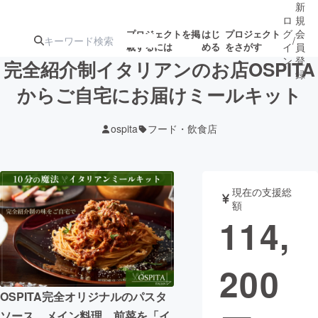
新
ロ
規
グ
会
プロジェクトを掲
はじ
プロジェクト
/
載するには
める
をさがす
イ
員
ン
登
完全紹介制イタリアンのお店OSPITA
録
からご自宅にお届けミールキット
人気のプロ
注目のリ
注目の新着プロ
募集終了が近いプ
もうすぐ公開
ospita
フード・飲食店
ジェクト
ターン
ジェクト
ロジェクト
されます
アート・写真
音楽
現在の支援総
額
114,
テクノロジー・ガジェット
ゲーム・サ
200
映像・映画
書籍・雑誌
OSPITA完全オリジナルのパスタ
ビジネス・起業
チャレンジ
ソース、メイン料理、前菜を「イ