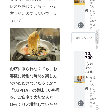
グ限定
ません
験をご提供
容■ ・
者：
レスを感じていらっしゃる
パスタ
が、ク
紅ずわ
3人
してます。
ソース3
ラウド
い蟹と
お届
方も多いのではないでしょ
6～8名規模
種＋特
ファン
ほうれ
け予
製バー
ディン
定：
ん草の
(最大12名)で
うか？
ニャカ
2022
グ限定
カニ味
貸切が出来
年08
ウダ
で特別
噌ク
こ
月
ソース
て、自分達
セット
の
リー
リ
＋鮮魚
をご提
タ
ム
だけの空間
ー
のクラ
供しま
ン
(270g×
詳細を見る
を
を作ること
フト
す。
選
1PC) ・
択
ビール
「完全
ができま
す
イタリ
る
蒸し＋
紹介制
ア産ミ
す。
10,
アン
のお店
ルク
お料理も3つ
チョビ
700
に予約
フェッ
円
キャベ
可能」
ド牛ト
のコース料
【パス
ツの
かつ
リッパ
理から選べ
タソー
お店に来られなくても、お
ソース
「今後
の柔ら
ス6種
+自家製
るのと、
の情報
かトマ
客様に特別な時間を楽しん
セッ
ソー
が手に
ト煮
支援
オーダーメ
ト】 オ
セージ
入る」
(330g×
者：
でいただけないだろうか？
イドでコー
スピタ
のア
LINE公
1人
1PC) ・
のおす
ヒー
式アカ
スを作るこ
真イワ
お届
「OSPITA」の美味しい料理
すめパ
ジョ+自
ウント
け予
シと有
とも出来、
スタ
家製
定：
に登録
を、ご自宅で大切な人と
馬山椒
ソース6
2022
接待、デー
ソー
ができ
のアー
年08
種セッ
セージ
ゆっくりと堪能していただ
る権利
リオ
ト、誕生日
こ
月
トと
+シナモ
の
付きで
オーリ
リ