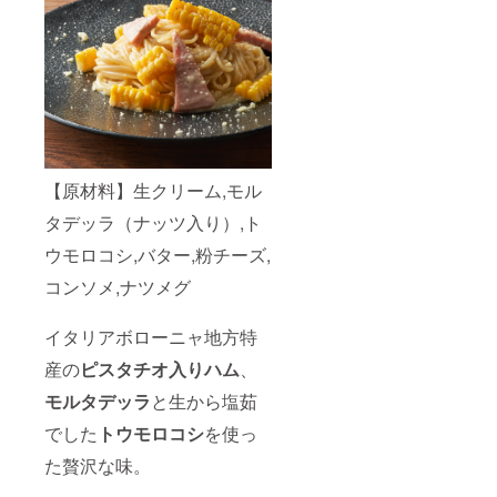
【原材料】生クリーム,モル
タデッラ（ナッツ入り）,ト
ウモロコシ,バター,粉チーズ,
コンソメ,ナツメグ
イタリアボローニャ地方特
産の
ピスタチオ入りハム
、
モルタデッラ
と生から塩茹
でした
トウモロコシ
を使っ
た贅沢な味。