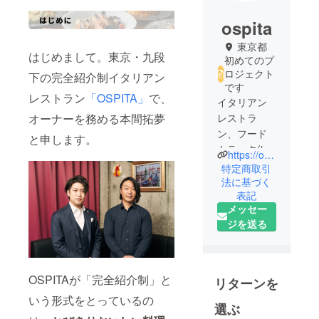
ospita
東京都
はじめまして。東京・九段
初めてのプ
ロジェクト
下の完全紹介制イタリアン
です
レストラン
「OSPITA」
で、
イタリアン
オーナーを務める本間拓夢
レストラ
ン、フード
と申します。
トラック(j
https://ospita.shop/
リーグや東
特定商取引
京ビッグサ
法に基づく
表記
イトなど出
メッセー
店)、ネット
ジを送る
ショップを
メインに活
動してま
す。
OSPITAが「完全紹介制」と
リターンを
いう形式をとっているの
店舗は、九
選ぶ