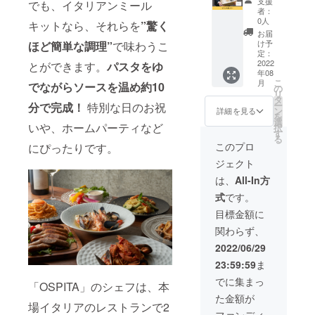
全て2人
支援
でも、イタリアンミール
人前の
付けさ
「OSPI
用はご
1PC) ・
ジョ
者：
前の
パック
せてい
TA」の
負担い
イイダ
0人
(240g×
キットなら、それらを
”驚く
パック
になり
ただき
企業ス
ただき
コのピ
1PC) ・
お届
になり
ます。
ます。
ポン
ます。
リ辛ア
け予
ほど簡単な調理”
で味わうこ
自家製
ます。
※仕入れ
あなた
サーに
※チラシ
定：
ラビ
ソー
※仕入れ
の状況
の商品
なれる
2022
とができます。
パスタをゆ
等設置
アー
セー
の状況
にてグ
年08
やサー
権利で
期間は
タ
ジ
にてグ
こ
ラム数
月
でながらソースを温め約10
ビスを
す。 商
2022年
の
ラム数
リ
の大小
「OSPI
品を送
7月から
タ
（290g
の大小
ー
分で完成！
特別な日のお祝
はあり
TA」の
付する
1年間で
ン
×1PC）
詳細を見る
(200g×
はあり
を
ます
発送
際に企
す。 ※
選
・ベー
1PC 5
ます
いや、ホームパーティなど
択
が、
パッ
業スポ
チラシ
す
コンと
本入) ・
が、
る
しっか
ケージ
ンサー
等が不
玉ねぎ
このプロ
にぴったりです。
鮮魚の
しっか
り2人前
でPRで
として
足しそ
のアマ
クラフ
り2人前
楽しん
ジェクト
きま
御社の
うな場
トリ
トビー
楽しん
でいた
す。 ※
チラシ
合はご
チャー
は、
All-In方
ル蒸し
でいた
だける
名刺サ
を同梱
連絡さ
ナ
だける
量は入
式
です。
イズ以
させて
せてい
(380g×
(530g×
量は入
りま
内の大
いただ
ただき
1PC) ・
目標金額に
1PC) ・
りま
す。 ※
きさの
きま
ます。
魚介
特製ラ
す。 ※
送料込
関わらず、
ステッ
す。 あ
※ネット
たっぷ
グー
送料込
みのお
カーを
なたの
ワーク
りペス
2022/06/29
ソース
みのお
値段で
「OSPI
商品や
販売や
カトー
値段で
す。
23:59:59
ま
TA」に
サービ
企業イ
レ
す。
2000枚
スをチ
メージ
でに集まっ
(300g×
「OSPITA」のシェフは、本
まで送
ラシで
が相違
1PC) ・
た金額が
付いた
PRでき
する場
(420g×
イイダ
場イタリアのレストランで2
だきま
ます。
合等、
1PC) ・
ファンディ
コのピ