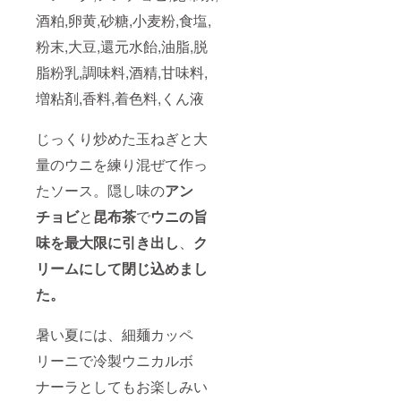
酒粕,卵黄,砂糖,小麦粉,食塩,
粉末,大豆,還元水飴,油脂,脱
脂粉乳,調味料,酒精,甘味料,
増粘剤,香料,着色料,くん液
じっくり炒めた玉ねぎと大
量のウニを練り混ぜて作っ
たソース。隠し味の
アン
チョビ
と
昆布茶
で
ウニの旨
味を最大限に引き出し
、
ク
リームにして閉じ込めまし
た。
暑い夏には、細麺カッペ
リーニで冷製ウニカルボ
ナーラとしてもお楽しみい