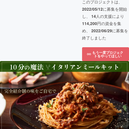
このプロジェクトは、
2022/05/12
に募集を開始
し、
14
人の支援により
114,200
円の資金を集
め、
2022/06/29
に募集を
終了しました
もう一度プロジェク
トをやってほしい