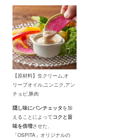
【原材料】生クリーム,オ
リーブオイル,ニンニク,アン
チョビ,豚肉
隠し味にパンチェッタ
を加
えることによって
コクと旨
味を倍増
させた、
「OSPITA」オリジナルの