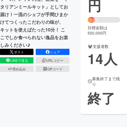
円
タリアンミールキット」としてお
まちづくり・地域活性化
届け！一流のシェフが手間ひまか
22%
けてつくったこだわりの味が、
目標金額は
CAMPFIRE for Social Good
CAMPFIRE Creation
キットを使えばたった10分！ こ
500,000円
CAMPFIREふるさと納税
machi-ya
コミュニティ
こでしか食べられない逸品をお楽
しみください♪
支援者数
14
人
ポスト
シェア
LINEで送る
URLコピー
埋め込み
QRコード
募集終了まで残
り
終了