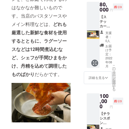
パスタ
ラム数
チョビ
80,
して名
頂けま
容■ ・
(410g×
の大小
キャベ
はなかなか難しいもので
残り3
刺やチ
000
す。
アン
1PC) ・
円
はあり
ツの
ラシを
「完全
チョビ
特製
ます
す。当店のパスタソースや
ソース
【ス
設置さ
紹介制
キャベ
バー
が、
（70g×
テッ
せてい
のお店
ツの
メイン料理などは、
どれも
ニャカ
しっか
1PC）
カース
ただき
に予約
ソース
ウダ
り2人前
・自家
ポン
ます。
可能」
厳選した新鮮な食材を使用
ソース
支援
楽しん
製ソー
サー】
あなた
かつ
(300g×
者：
(70g×1
でいた
セージ
「OSPI
するとともに、ラグーソー
の企業
「今後
0人
1PC) ・
PC) ・
だける
のア
TA」の
名を
の情報
シナモ
お届
シナモ
量は入
ヒー
スなどは12時間煮込むな
企業ス
「OSPI
が手に
け予
ンピク
ンピク
りま
ジョ
ポン
TA」の
定：
入る」
ルス液
ルス液
す。 ※
ど、シェフが手間ひまをか
（240g
サーに
2022
店内で
LINE公
(280g×
送料込
×1PC）
年08
なれる
PRでき
式アカ
1PC) ・
け、丹精を込めて調理した
みのお
こ
・自家
月
権利で
ます。
の
ウント
(280g×
鮮魚の
値段で
リ
製ソー
す。 商
※A4サ
タ
に登録
ものばかり
だらかです。
1PC) ・
クラフ
す。
ー
セージ
品を送
イズ以
ン
ができ
詳細を見る
特製
トビー
を
（200g
付する
内の大
選
ます。
バー
ル蒸し
択
×1PC（
際に企
きさの
す
■商品内
ニャカ
(530g×
る
5本
業スポ
チラシ
容■ ・
ウダ
1PC) ・
入））
100
ンサー
を
特製ラ
自家製
・シナ
として
,00
「OSPI
グー
(70g×1
残り3
ソー
モンピ
御社の
TA」に
0
ソース
PC) ・
セー
円
クルス
ステッ
送付い
自家製
ジ
液
カーを
【チラ
ただき
ソー
(200g×
（280g
パッ
シスポ
ます。
セージ
1PC 5
×1PC）
ケージ
ン
※チラシ
のア
本入) ※
※全て2
に貼り
サー】
送付費
(300g×
ヒー