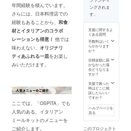
す。 ※
※A4サ
掲載を
濃厚ウ
年間経験を積んでいます。
リ辛ア
ングされま
ステッ
イズ以
お断り
ニのカ
ラビ
カー送
内の大
させて
さらには、日本料理店での
ルボ
す。
アー
付費用
きさの
いただ
ナー
タ
経験もあることから、
和食
はご負
チラシ
く場合
ラ
担いた
を
があり
（290g
支援に関するよ
材とイタリアンのコラボ
だきま
「OSPI
ます。
×1PC）
くある質問
す。 ※
TA」に
お断り
(190g×
・濃厚
レーションも得意！
他では
ネット
2000枚
させて
手数料はいく
1PC) ・
ウニの
ワーク
まで送
いただ
らかかります
ポル
カルボ
味わえない、
オリジナリ
販売や
付いた
いた場
か？
チーニ
ナー
企業イ
だきま
合にお
ティあふれる一皿
をお楽し
茸と
ラ
メージ
す。 ※
いても
目標金額に届
マッ
が相違
チラシ
みいただけます。
返金は
かなかった場
シュ
(190g×
する場
送付費
いたし
合どうなりま
ルーム
1PC) ・
合等、
用はご
かねま
すか？
のク
ポル
掲載を
負担い
す。 チ
リーム
チーニ
お断り
ただき
ラシ送
支援で困った
(250g×
茸と
させて
ます。
付先
時はどこに相
1PC）
マッ
いただ
※ネット
「OSPI
談したらいい
・ボ
シュ
く場合
ワーク
TA」 東
ですか？
ロー
ルーム
があり
販売や
京都千
ニャハ
ここでは、「OSPITA」でも
のク
ます。
企業イ
代田区
ムとと
リー
ヘルプページを
お断り
メージ
人気のある、イタリアン
九段南
うもろ
ム
見る
させて
が相違
１丁目
こしの
（250g
ミールキットのメニューを
いただ
する場
４−２
チーズ
×1PC）
いた場
合等、
SPQR
クリー
・牡蠣
ご紹介します。
このプロジェクト
合にお
掲載を
ビル 2F
ム
とあお