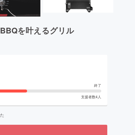
BBQを叶えるグリル
終了
支援者数
4
人
た