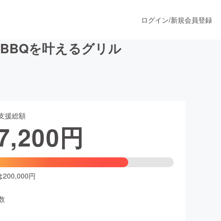
ログイン
/
新規会員登録
BBQを叶えるグリル
うすぐ公開されます
支援総額
プロダクト
7,200
円
ファッション
スポーツ
00,000円
数
ア
ソーシャルグッド
人