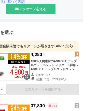
しくお願い致します。
引法に基づく表記
メッセージを送る
を選ぶ
標金額未達でもリターンが届きます
(All-in方式)
4,280
円
100％天然素材のASMOKE アップ
ルウッドペレット ＜リターン詳細＞
ASMOKE アップルウッドペレット
9kg （20lbs ） ＜内容物＞ ・
支援者：0人
ASMOKE アップルウッドペレット
お届け予定：2022年05月
9kg ✕ 1袋 ＜一般販売予定価格＞
4,980円（税込み） ※ 送料・消費税
込みの価格となります。
このリターンを選択する
る
37,800
円
残り
39