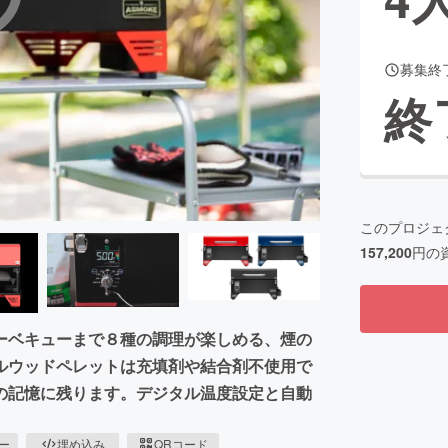
募集終
CAMPFIRE for Social Good
CAMPFIRE Creation
終
CAMPFIREふるさと納税
machi-ya
コミュニティ
このプロジェ
157,200
円の
ーベキューまで８種の調理が楽しめる、煙の
ルウッドペレットは充填剤や結合剤不使用で
の記憶に残ります。デジタル温度設定と自動
ピー
埋め込み
QRコード