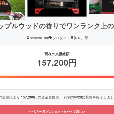
ップルウッドの香りでワンランク上の
pantera_inc
プロダクト
神奈川県
現在の支援総額
157,200
円
の支援により
157,200
円の資金を集め、
2022/04/28
に募集を終了しまし
もう一度プロジェクトをやってほしい