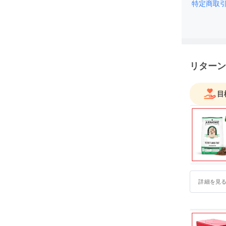
す。よろ
特定商取
リターン
目
詳細を見