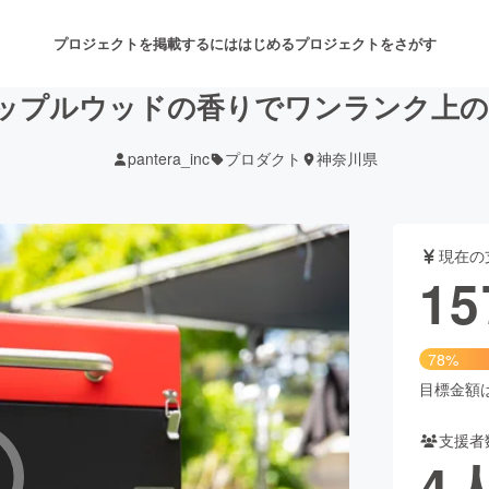
プロジェクトを掲載するには
はじめる
プロジェクトをさがす
ップルウッドの香りでワンランク上の
pantera_inc
プロダクト
神奈川県
注目のリターン
注目の新着プロジェクト
募集終了が近いプロジェクト
も
現在の
音楽
舞台・パフォーマンス
15
ゲーム・サービス開発
フード・飲食店
78%
書籍・雑誌出版
アニメ・漫画
目標金額は2
支援者
チャレンジ
ビューティー・ヘルスケ
4