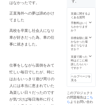
す。
はなかったです。
正直海外への夢は諦めかけ
支援に関するよ
くある質問
てました
手数料はいく
らかかります
高校を卒業し社会人になり
か？
車が好きだった為、車の仕
目標金額に届
かなかった場
事に就きました。
合どうなりま
すか？
支援で困った
時はどこに相
談したらいい
仕事をしながら面倒をみて
ですか？
忙しい毎日でしたが、時に
ヘルプページを
はおもいっきり遊び周りの
見る
人には本当に恵まれていた
為楽しい日々だったのです
このプロジェクト
の問題報告は
こち
が気づけば毎日海外に行く
ら
よりお問い合わ