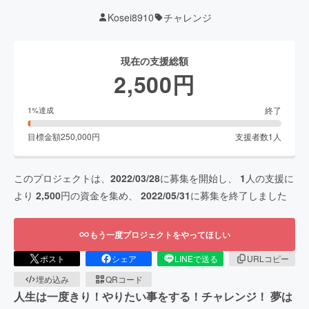
Kosei8910
チャレンジ
現在の支援総額
2,500
円
終了
1
%達成
目標金額
250,000
円
支援者数
1
人
このプロジェクトは、
2022/03/28
に募集を開始し、
1
人の支援に
より
2,500
円の資金を集め、
2022/05/31
に募集を終了しました
もう一度プロジェクトをやってほしい
ポスト
シェア
LINEで送る
URLコピー
埋め込み
QRコード
人生は一度きり！やりたい事をする！チャレンジ！ 夢は