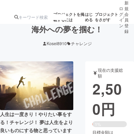
新
ロ
規
グ
会
プロジェクトを掲
はじ
プロジェクト
/
載するには
める
をさがす
イ
員
ン
登
海外への夢を掴む！
録
Kosei8910
チャレンジ
人気のプロ
注目のリ
注目の新着プロ
募集終了が近いプ
もうすぐ公開
ジェクト
ターン
ジェクト
ロジェクト
されます
現在の支援総
額
アート・写真
音楽
2,50
テクノロジー・ガジェット
ゲーム・サ
0
円
映像・映画
書籍・雑誌
人生は一度きり！やりたい事をす
る！チャレンジ！ 夢は人生をより
1%
ビジネス・起業
チャレンジ
良いものにする物と思っています
目標金額は