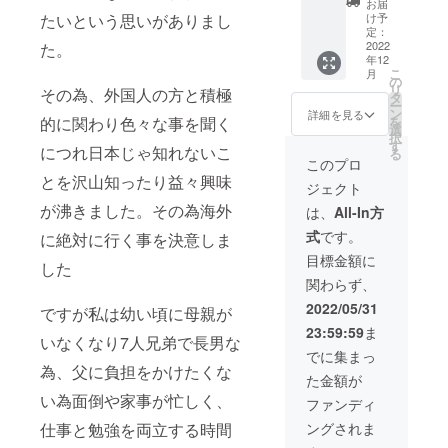
お届
外から
たいという思いがありまし
け予
現状の
定：
写真付
2022
た。
年12
きメー
こ
月
ルを年
の
リ
その為、外国人の方と積極
４回ほ
タ
ー
ど、送
ン
詳細を見る
的に関わり色々な事を聞く
を
りま
選
択
す！ 夢
す
につれ日本じゃ知れないこ
る
を掴む
このプロ
まで絶
とを沢山知ったり益々興味
ジェクト
対に負
けませ
が沸きました。その為海外
は、
All-In方
ん 心か
式
です。
に絶対に行く事を決意しま
ら応援
して頂
目標金額に
した
いたら
関わらず、
光栄で
す！ あ
2022/05/31
ですが私は幼い頃に母親が
りがと
23:59:59
ま
うござ
いなくなり7人兄弟で長男な
いまし
でに集まっ
た！
為、父に負担をかけたくな
た金額が
い為面倒や家事が忙しく、
ファンディ
仕事と勉強を両立する時間
ングされま