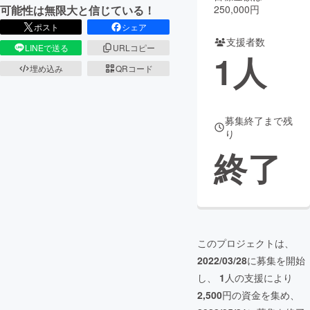
250,000円
可能性は無限大と信じている！
まちづくり・地域活性化
ポスト
シェア
支援者数
LINEで送る
URLコピー
1
人
CAMPFIRE for Social Good
CAMPFIRE Creation
埋め込み
QRコード
CAMPFIREふるさと納税
machi-ya
コミュニティ
募集終了まで残
り
終了
このプロジェクトは、
2022/03/28
に募集を開始
し、
1
人の支援により
2,500
円の資金を集め、