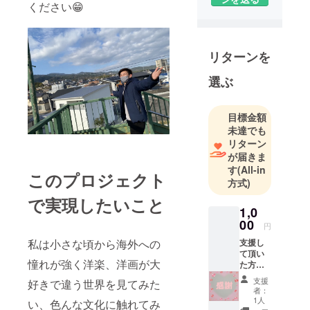
ください😁
リターンを
選ぶ
目標金額
未達でも
リターン
が届きま
す
(All-in
このプロジェクト
方式)
で実現したいこと
1,0
00
円
私は小さな頃から海外への
支援し
て頂い
憧れが強く洋楽、洋画が大
た方本
当に感
支援
好きで違う世界を見てみた
謝して
者：
いま
1人
い、色んな文化に触れてみ
す。 海