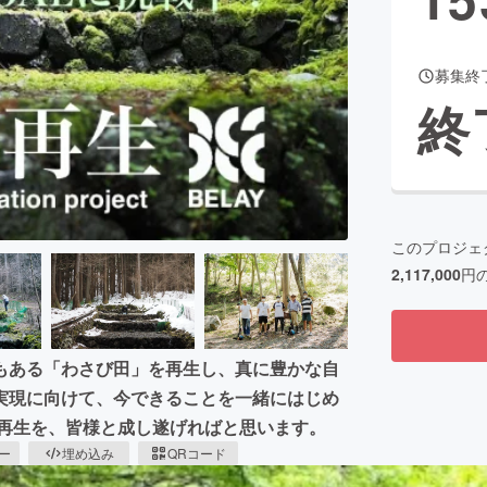
募集終
CAMPFIRE for Social Good
CAMPFIRE Creation
終
CAMPFIREふるさと納税
machi-ya
コミュニティ
このプロジェ
2,117,000
円
もある「わさび田」を再生し、真に豊かな自
実現に向けて、今できることを一緒にはじめ
の再生を、皆様と成し遂げればと思います。
ピー
埋め込み
QRコード