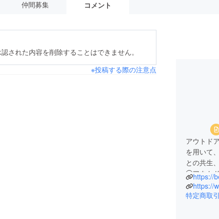
仲間募集
コメント
承認された内容を削除することはできません。
※投稿する際の注意点
アウトドア
を用いて
との共生
◯アウトドア
https://b
運営
https:/
◯自然派電力
特定商取
◯小型浄水ス
◯アウト