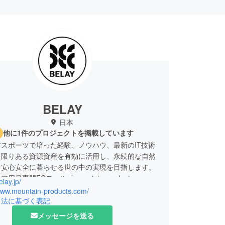
BELAY
日本
他に1件のプロジェクトを掲載しています
スポーツで培った経験、ノウハウ、最新のIT技術
、限りある資源資産を有効に活用し、永続的な自然
、安心安全に暮らせる世の中の実現を目指します。
用品専門ECモール「mountain-products.com」
elay.jp/
/www.mountain-products.com/
サービス「BELAYでんき powered by Looop」
引法に基づく表記
ティック「BELAY MY BOTTLE PLUS+」販売
メッセージを送る
ドアに関する各種コンサルティング