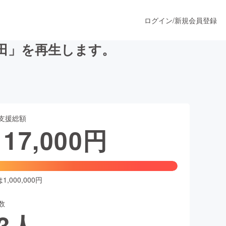
ログイン
/
新規会員登録
田」を再生します。
うすぐ公開されます
支援総額
プロダクト
117,000
円
ファッション
スポーツ
,000,000円
数
ア
ソーシャルグッド
3
人