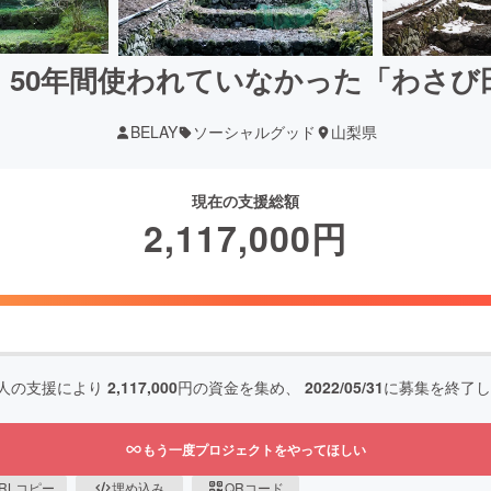
、50年間使われていなかった「わさび
BELAY
ソーシャルグッド
山梨県
現在の支援総額
2,117,000
円
人の支援により
2,117,000
円の資金を集め、
2022/05/31
に募集を終了し
もう一度プロジェクトをやってほしい
RLコピー
埋め込み
QRコード