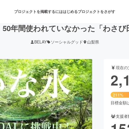
プロジェクトを掲載するには
はじめる
プロジェクトをさがす
、50年間使われていなかった「わさび
BELAY
ソーシャルグッド
山梨県
注目のリターン
注目の新着プロジェクト
募集終了が近いプロジェクト
も
現在の
音楽
舞台・パフォーマンス
2,
ゲーム・サービス開発
フード・飲食店
211%
書籍・雑誌出版
アニメ・漫画
目標金額は1
支援者
チャレンジ
ビューティー・ヘルスケ
15