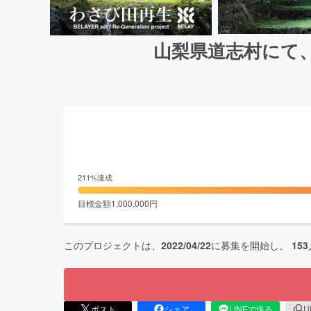
山梨県道志村にて
211
%達成
目標金額
1,000,000
円
このプロジェクトは、
2022/04/22
に募集を開始し、
153
ポスト
シェア
LINEで送る
U