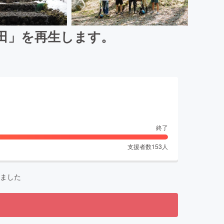
田」を再生します。
終了
支援者数
153
人
ました