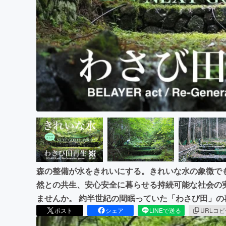
まちづくり・地域活性化
森の整備が水をきれいにする。きれいな水の象徴で
然との共生、安心安全に暮らせる持続可能な社会の
ませんか。 約半世紀の間眠っていた「わさび田」
ポスト
シェア
LINEで送る
URLコ