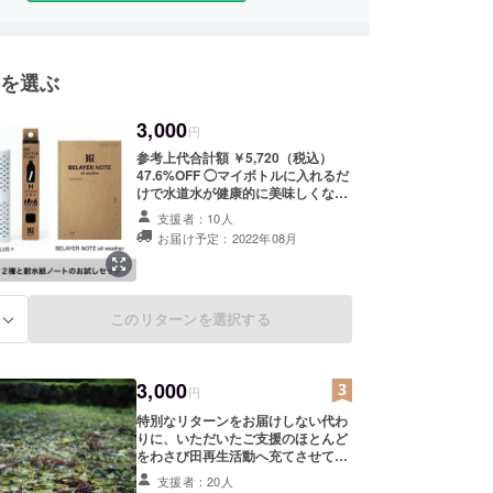
ドアブランドプロモーション
を選ぶ
3,000
円
参考上代合計額 ￥5,720（税込）
47.6%OFF ◯マイボトルに入れるだ
けで水道水が健康的に美味しくなる
小型浄水スティックMY BOTTLE
支援者：10人
PLUS＋ アルカリイオン水還元と水
お届け予定：2022年08月
素水還元を各１本 ◯クリーニングの
タグにも使用される耐洗紙を使用し
たオールウェザーノートBELAYER
NOTE all weather１冊 ◯BELAYロ
ゴカッティングステッカー（カラー/
このリターンを選択する
る
ホワイト サイ
ズ/W4.5cm×H6.0cm）１枚 MY
BOTTLE PLUS＋（マイボトルプラ
ス）の詳細はこちらから
3,000
円
https://belay.jp/mybottleplus/ ※リ
特別なリターンをお届けしない代わ
ターン品の発送は8月〜を予定して
りに、いただいたご支援のほとんど
います。※リターン品のデザインは
をわさび田再生活動へ充てさせてい
イメージです。デザイン等、余儀な
ただきます。 ◯お礼のメール
く変更する可能性があることご了承
支援者：20人
◯BELAY Inc.ホームページにお名前
下さい。