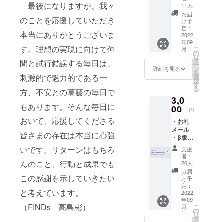
版）へ
最後になりますが、我々
11人
のご招
お届
のことを応援していただき
待
け予
定：
本当にありがとうございま
2022
年09
す。理想の実現に向けて仲
こ
月
の
リ
タ
間と試行錯誤する毎日は、
ー
ン
詳細を見る
を
選
刺激的で魅力的である一
択
す
る
方、不安との葛藤の毎日で
3,0
もあります。そんな毎日に
00
円
おいて、応援してくださる
・お礼
メール
皆さまの存在は本当に心強
・β版ア
プリ
いです。リターンはもちろ
支援
（iOS
者：
版）へ
んのこと、行動と成果でも
20人
のご招
お届
待 ・立
この感謝を示していきたい
け予
上げク
定：
と考えています。
レジッ
2022
年09
ト
（FINDs 高島彬）
こ
月
の
リ
タ