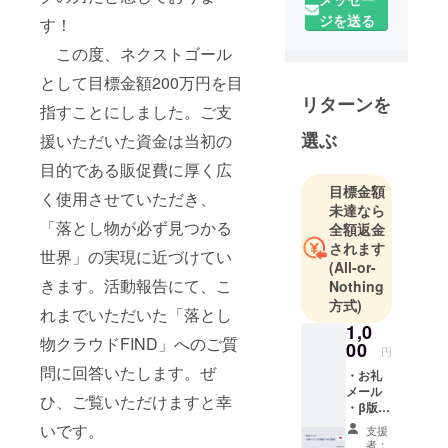
和田
ジを送る
す！
（COO）に
て2021年12
この度、ネクストゴール
月に創業し
として目標金額200万円を目
ました。現
リターンを
指すことにしました。ご支
在10名弱の
選ぶ
メンバーが
援いただいた資金は当初の
参画し、
目的である販促費に厚く広
「落とし物
目標金額
く使用させていただき、
が必ず見つ
未達なら
「落とし物が必ず見つかる
かる世界
全額返金
されます
へ」の実現
世界」の実現に近づけてい
(All-or-
に向けて、
きます。活動報告にて、こ
Nothing
日夜アプリ
方式)
れまでいただいた「落とし
開発を進め
1,0
ておりま
物クラウドFIND」へのご質
00
円
す。
問に回答いたします。ぜ
・お礼
メール
ひ、ご覧いただけますと幸
・β版ア
プリ
いです。
支援
（iOS
者：