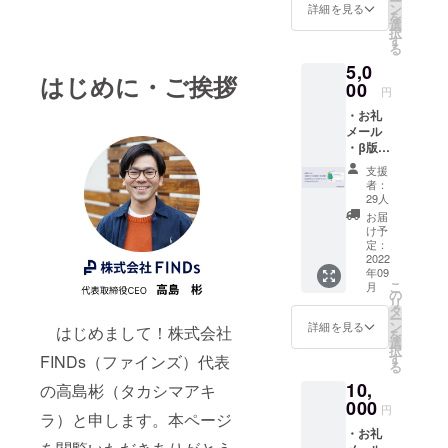
ー
ン
詳細を見る
を
選
択
す
る
5,0
はじめに・ご挨拶
00
円
・お礼
メール
・β版ア
プリ
支援
（iOS
者：
版）へ
29人
のご招
お届
待 ・立
け予
上げク
定：
レジッ
2022
年09
ト
こ
月
（小）
の
リ
・プラ
タ
ー
イオリ
ン
詳細を見る
はじめまして！株式会社
を
ティパ
選
択
ス
す
FINDs（ファインズ）代表
る
10,
の高島彬（タカシマアキ
000
円
ラ）と申します。本ページ
・お礼