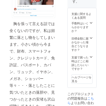
す。
支援に関するよ
くある質問
胸を張って言える話では
手数料はいく
らかかります
全くないのですが、私は頻
か？
繁に落とし物をしてしまい
目標金額に届
かなかった場
ます。小さい頃から今ま
合どうなりま
すか？
で、財布、スマートフォ
支援で困った
ン、クレジットカード、免
時はどこに相
許証、パスポート、カバ
談したらいい
ですか？
ン、リュック、イヤホン、
ヘルプページを
メガネ、ショッパー
見る
等々・・・落としたことに
気づいたときの落胆や、見
このプロジェクト
の問題報告は
こち
つかったときの安堵も沢山
ら
よりお問い合わ
経験してきました。（実は