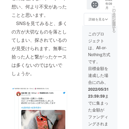
年09
ト
想い、何より不安があった
こ
月
（大）
の
リ
・プラ
ことと思います。
タ
ー
イオリ
ン
詳細を見る
を
SNSを見てみると、多く
ティパ
選
択
ス
す
る
の方が大切なものを落とし
このプロ
てしまい、探されているの
ジェクト
は、All-or-
が見受けられます。無事に
Nothing方式
拾った人と繋がったケース
です。
は多くないのではないで
目標金額を
しょうか。
達成した場
合にのみ、
2022/05/31
23:59:59
ま
でに集まっ
た金額が
ファンディ
ングされま