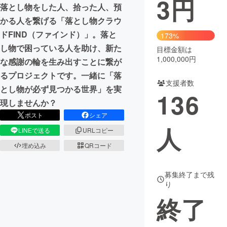
3
円
落とし物をした人、拾った人、預
まちづくり・地域活性化
かる人を繋げる「落とし物クラウ
ドFIND（ファインド）」。落と
173%
し物で困っている人を助け、新た
目標金額は
CAMPFIRE for Social Good
CAMPFIRE Creation
1,000,000円
な感謝の輪を生み出すことに繋が
CAMPFIREふるさと納税
machi-ya
コミュニティ
るプロジェクトです。一緒に「落
支援者数
とし物が必ず見つかる世界」を実
136
現しませんか？
ポスト
シェア
人
LINEで送る
URLコピー
埋め込み
QRコード
募集終了まで残
り
終了