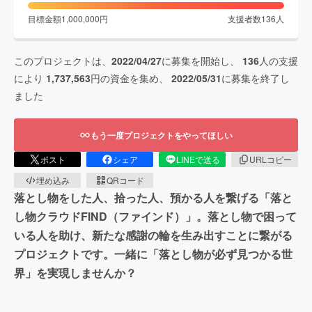
目標金額
1,000,000
円
支援者数
136
人
このプロジェクトは、
2022/04/27
に募集を開始し、
136
人の支援
により
1,737,563
円の資金を集め、
2022/05/31
に募集を終了し
ました
もう一度プロジェクトをやってほしい
ポスト
シェア
LINEで送る
URLコピー
埋め込み
QRコード
落とし物をした人、拾った人、預かる人を繋げる「落と
し物クラウドFIND（ファインド）」。落とし物で困って
いる人を助け、新たな感謝の輪を生み出すことに繋がる
プロジェクトです。一緒に「落とし物が必ず見つかる世
界」を実現しませんか？