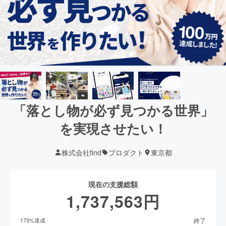
「落とし物が必ず見つかる世界」
を実現させたい！
株式会社find
プロダクト
東京都
現在の支援総額
1,737,563
円
終了
173
%達成