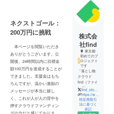
ネクストゴール：
200万円に挑戦
株式会
社find
本ページを閲覧いただき
東京都
ありがとうございます。公
初めてのプ
ロジェクト
開後、24時間以内に目標金
です
額100万円を達成することが
「落とし物
できました。支援金はもち
クラウド
find（ファイ
ろんですが、温かい激励の
ンド）」の
find_otoshimono
メッセージが本当に嬉し
開発・提供
https://www.finds.co.jp/
く、これが人が人の背中を
をするため
特定商取引
法に基づく
に、高島
押すクラウドファンディン
表記
（CEO）・
グの力だと感じておりま
メッセー