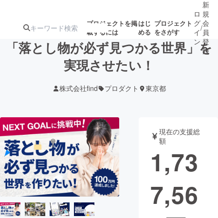
新
ロ
規
グ
会
プロジェクトを掲
はじ
プロジェクト
/
載するには
める
をさがす
イ
員
ン
登
「落とし物が必ず見つかる世界」を
録
実現させたい！
人気のプロ
注目のリ
注目の新着プロ
募集終了が近いプ
もうすぐ公開
株式会社find
プロダクト
東京都
ジェクト
ターン
ジェクト
ロジェクト
されます
アート・写真
音楽
現在の支援総
額
1,73
テクノロジー・ガジェット
ゲーム・サ
7,56
映像・映画
書籍・雑誌
ビジネス・起業
チャレンジ