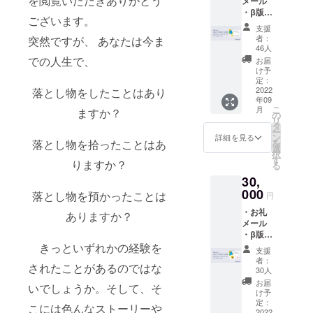
を閲覧いただきありがとう
メール
・β版ア
ございます。
プリ
支援
（iOS
者：
突然ですが、 あなたは今ま
版）へ
46人
のご招
での人生で、
お届
待 ・立
け予
上げク
定：
レジッ
2022
落とし物をしたことはあり
年09
ト
こ
月
ますか？
（中）
の
リ
・プラ
タ
ー
イオリ
ン
詳細を見る
を
落とし物を拾ったことはあ
ティパ
選
択
ス
す
りますか？
る
30,
000
落とし物を預かったことは
円
・お礼
ありますか？
メール
・β版ア
プリ
きっといずれかの経験を
支援
（iOS
者：
されたことがあるのではな
版）へ
30人
のご招
お届
いでしょうか。そして、そ
待 ・立
け予
上げク
定：
こには色んなストーリーや
レジッ
2022