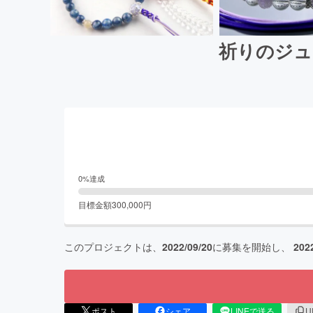
祈りのジュ
0
%達成
目標金額
300,000
円
このプロジェクトは、
2022/09/20
に募集を開始し、
202
ポスト
シェア
LINEで送る
U