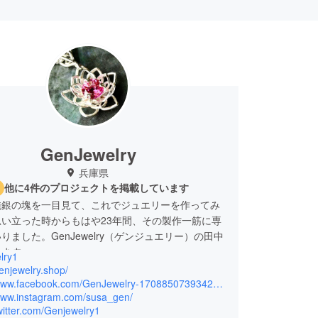
GenJewelry
兵庫県
他に4件のプロジェクトを掲載しています
純銀の塊を一目見て、これでジュエリーを作ってみ
い立った時からもはや23年間、その製作一筋に専
りました。GenJewelry（ゲンジュエリー）の田中
します。
lry1
銀でジュエリーを作り続けてきて判ることは、その
genjewelry.shop/
さと、継続することの難しさですが、たくさんの
https://www.facebook.com/GenJewelry-1708850739342913
/www.instagram.com/susa_gen/
から高いご評価を頂き続けているこのジュエリーの
twitter.com/Genjewelry1
を将来に継承させたいと思ったことが、プロジェク