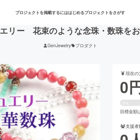
プロジェクトを掲載するには
はじめる
プロジェクトをさがす
エリー 花束のような念珠・数珠を
GenJewelry
プロダクト
注目のリターン
注目の新着プロジェクト
募集終了が近いプロジェクト
も
現在の
音楽
舞台・パフォーマンス
0
ゲーム・サービス開発
フード・飲食店
0%
書籍・雑誌出版
アニメ・漫画
目標金額は3
支援者
チャレンジ
ビューティー・ヘルスケ
0