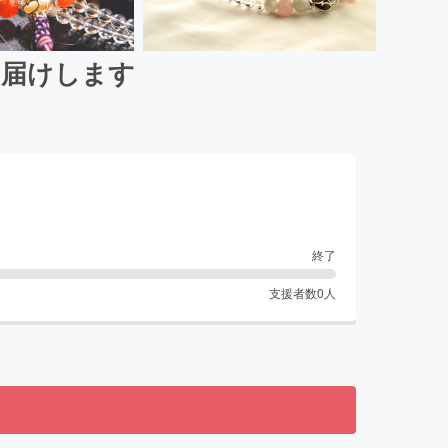
お届けします
終了
支援者数
0
人