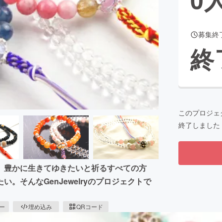
募集終
CAMPFIRE for Social Good
CAMPFIRE Creation
終
CAMPFIREふるさと納税
machi-ya
コミュニティ
このプロジェ
終了しました
 豊かに生きてゆきたいと祈るすべての方
。そんなGenJewelryのプロジェクトで
ピー
埋め込み
QRコード