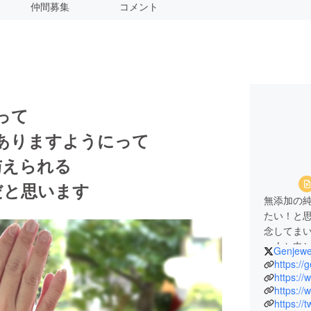
仲間募集
コメント
って
ありますようにって
与えられる
だと思います
無添加の
たい！と思
念してまい
一人と申
Genjewe
無添加純
https://
素晴らし
https:/
ユーザー
https://
クラフト