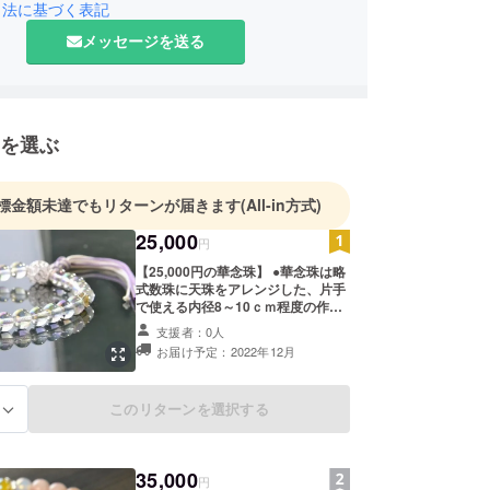
引法に基づく表記
上げるきっかけとなりました。
メッセージを送る
い頑張ってまいりますので、どうぞよろしくお願い
す。
を選ぶ
標金額未達でもリターンが届きます
(All-in方式)
25,000
円
【25,000円の華念珠】 ●華念珠は略
式数珠に天珠をアレンジした、片手
で使える内径8～10ｃｍ程度の作品
です。 この価格帯では単色でシンプ
支援者：0人
ルな9～10ｍｍ珠を使った華念珠を
お届け予定：2022年12月
製作しますが、多数色のアレンジも
承ります。 ●おおむね画像の様な華
念珠ができ上ります。 プロジェクト
このリターンを選択する
る
終了後メールでのやり取りで、ご希
望の主珠、親珠、天珠、二天珠のご
希望を伺い、ご支援価格に合わせて
選択させていただき、中間報告を交
35,000
えながら製作を進めてまいります。
円