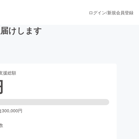
ログイン
/
新規会員登録
お届けします
うすぐ公開されます
支援総額
プロダクト
円
ファッション
スポーツ
00,000円
数
ア
ソーシャルグッド
人