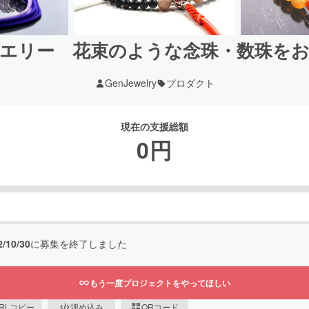
エリー 花束のような念珠・数珠を
GenJewelry
プロダクト
現在の支援総額
0
円
2/10/30
に募集を終了しました
もう一度プロジェクトをやってほしい
RLコピー
埋め込み
QRコード