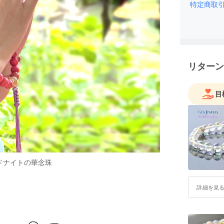
特定商取
トを立ち
精いっぱ
いたしま
リターン
目
ドナイトの華念珠
詳細を見