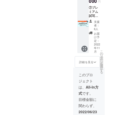
000
自己負
獣ヴァ
円
も可
担にて
イラス
⑦プレ
能 文
お願い
キング
ミアム
字の
します
のス
試写会
み、ロ
※入場は
テッ
会場に
ゴは不
支援者
カーに
支援
て集合
可 著作
様御本
なりま
者：
写真撮
権を侵
人限定
6人
す。 サ
影 ご支
害する
となり
イズは
お届
援者様
言葉や
ます。
け予
10㎝
＆数名
不快に
定：
① 支援
×10㎝を
のキャ
2022
なる言
者様お
予定 デ
年11
スト＆
葉や不
名前入
ザイン
こ
月
ヴァイ
適切な
の
りお礼
決定
リ
ラスキ
言葉と
タ
メッ
後、画
ー
ング
判断さ
ン
セージ
詳細を見る
像を
を
スーツ
れた場
選
動画 支
アップ
択
舞台
合は、
す
援者様
しま
る
上、会
変更を
のお名
このプロ
す。 ③
場ロ
お願い
前と
支援者
ジェクト
ビー、
いたし
（読み
様名前
会場入
ます 支
方）を
は、
All-In方
入りサ
口な
援の際
お知ら
イン色
式
です。
ど、公
に、希
せくだ
紙 １
共の場
望名を
さい。
目標金額に
枚 石井
所で撮
備考欄
②オリ
良和監
関わらず、
影とな
にご記
ジナル
督＆藤
ります
入下さ
怪獣ス
2022/06/23
田健彦
後日、
い。 ①