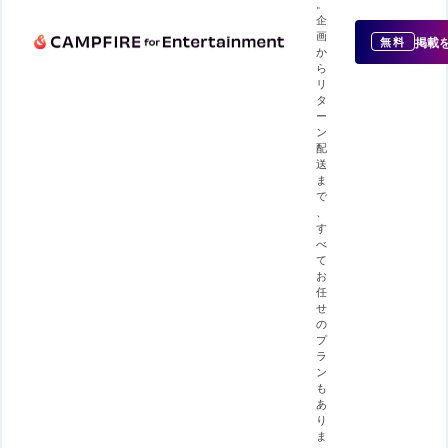
。
企
画
掲載
無料
か
ら
リ
タ
ー
ン
配
送
ま
で
、
す
べ
て
お
任
せ
の
プ
ラ
ン
も
あ
り
ま