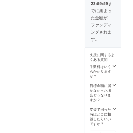
テッ
& 町田
23:59:59
ま
写真を
支援者
カー
政則・
郵送に
様お名
１枚 怪
でに集まっ
他 名前
てお送
前入り
獣ヴァ
を備考
た金額が
りしま
お礼
イラス
欄に記
す（１
メッ
キング
ファンディ
入くだ
枚）。
セージ
のス
さい。
ングされま
支援者
動画 支
テッ
様の
援者様
カーに
す。
SNSや
のお名
なりま
HPの写
前と
す。 サ
真掲載
（読み
イズは
支援に関するよ
は、問
方）を
10㎝
くある質問
題あり
お知ら
×10㎝を
ませ
せくだ
手数料はいく
予定 デ
ん。 そ
さい。
らかかります
ザイン
れ以外
②オリ
か？
決定
の使用
ジナル
後、画
につい
怪獣ス
目標金額に届
像を
ては、
テッ
かなかった場
アップ
相談下
カー
合どうなりま
しま
さい。
１枚 怪
すか？
す。 ③
① 支援
獣ヴァ
支援者
者様お
イラス
支援で困った
様お名
名前入
キング
時はどこに相
前入り
りお礼
のス
談したらいい
サイン
メッ
テッ
ですか？
色紙
セージ
カーに
１枚 石
動画 支
なりま