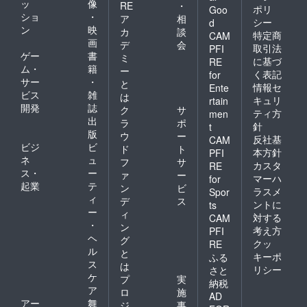
ッ
像
RE
・
ポリ
待 １
Goo
日時は
ショ
・
ア
相
名 日
未定、
シー
d
ン
映
程：
カ
談
東京23
特定商
CAM
2022年
画
区内の
デ
会
取引法
PFI
10月～
会場に
ゲー
書
ミ
に基づ
RE
11月の
て開催
ム・
籍
ー
く表記
for
夜の時
します
サー
・
と
間で開
情報セ
交通
Ente
ビス
雑
は
催予定
費：会
キュリ
rtain
開発
誌
場所：
場まで
ク
サ
ティ方
men
東京都
の交通
出
ラ
ポ
針
t
内 ※参
費は自
版
ウ
ー
反社基
CAM
加人数
己負担
ビジ
ビ
ド
ト
によっ
本方針
PFI
にてお
ネ
ュ
フ
サ
て都内
願いし
カスタ
RE
ス・
ー
での会
ァ
ー
ます ※
マーハ
for
場を選
起業
テ
入場は
ン
ビ
ラスメ
Spor
定する
支援者
ィ
デ
ス
ントに
ts
ため詳
ご本人
ー
ィ
対する
細箇所
CAM
様限定
・
ン
および
となり
考え方
PFI
ヘ
日時は
グ
ます
クッ
RE
未定、
ル
と
キーポ
ふる
東京23
ス
は
リシー
さと
区内の
ケ
プ
実
納税
会場に
ア
ロ
施
て開催
AD
アー
舞
ジ
事
します