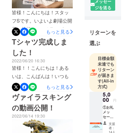
メッセー
ジを送る
皆様！こんにちは！スタッ
フSです。いよいよ劇場公開
用の特報&amp;チラシが公
もっと見る
リターンを
開されました！！しかも！
Tシャツ完成しま
選ぶ
なんと！あの「シン・ゴジ
した！
ラ」や「シン・ウルトラマ
目標金額
2022/06/20 16:30
ン」などを手掛ける樋口真
未達でも
皆様！！こんにちは！ある
リターン
嗣監督からも応援コメント
が届きま
いは、こんばんは！いつも
も頂きました！まだまだ応
す
(All-in
うるさいスタッフSです！！
方式)
もっと見る
援コメント届いております
リターンのTシャツが完成い
5,0
ヴァイラスキング
ので順次皆様にお届けして
00
たしましたので着用写真の
円
いこうと思ってますのでお
の動画公開！
①お礼
公開となります！！着用サ
楽しみに！！【特報はこち
メッ
2022/06/14 19:30
セージ
イズはL / モデル153cm皆様
らから】https://youtu.be/--
動画 ②
支援
の手元にお届けするまでも
オリジ
lqoMabhvU12/9〜12/15池袋
者：
ナル怪
14人