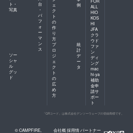
FOR
ト・
台
交通
ェ
例
ALL
費：会
写真
・
ク
HIO
場まで
パ
ト
KOS
の交通
フ
の
費は自
HI
ォ
作
己負担
JFA
ー
にてお
り
クラ
願いし
マ
方
ウド
ます ※
ン
プ
統
ファ
入場は
ス
ロ
計
支援者
ン
ソー
ジ
デ
ご本人
ディ
シャ
様限定
ェ
ー
ング
となり
ル
ク
タ
mac
ます ⑥
グッ
ト
hi-ya
日本劇
ド
の
補助
場公開
広
時のエ
金申
め
ンドク
請サ
レジッ
方
ポー
トにお
ト
名前掲
載 ※支
援者様
「QRコード」は株式会社デンソーウェーブの登録商標です。
ご本人
１名分
ペン
© CAMPFIRE,
会社概
採用情
パートナー
ネー