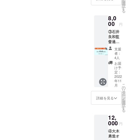
を
欄に記
選
択
入くだ
す
る
さい。
8,0
① お礼
メッ
00
円
セージ
③石井
動画 ②
良和監
オリジ
督過去
ナル怪
作品
獣ス
支援
DVDプ
テッ
者：
レゼン
カー１
4人
ト
枚 怪獣
お届
（ゲー
ヴァイ
け予
ムマス
ラスキ
定：
ター or
2022
ングの
年11
アタッ
ステッ
こ
月
ク・オ
カーに
の
リ
ブ・ザ
なりま
タ
ー
・ジャ
す。 サ
ン
詳細を見る
を
イアン
イズは
選
択
ト
10㎝
す
る
ティー
×10㎝を
12,
チャー
予定 デ
どちら
000
ザイン
円
か） 支
決定
④大木
援の際
後、画
勇造オ
に、希
像を