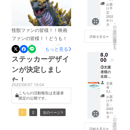
う少しお待ち下さい！！そ
獣ス
HUMAXシネマズにて！！皆
お届
テッ
け予
れではまた次回！！
様のご来場！！心よりお待
カー
定：
１枚 怪
2022
ちしております！！それで
年11
獣ヴァ
こ
月
イラス
の
はまた！
リ
怪獣ファンの皆様！！映画
キング
タ
ー
のス
ン
詳細を見る
ファンの皆様！！どうも！
を
テッ
選
択
カーに
す
スタッフSです！！お待たせ
る
もっと見る
なりま
8,0
しました！！我らがヴァイ
す。 サ
ステッカーデザイ
イズは
00
円
ラスキングの動画が！！届
10㎝
ンが決定しまし
③支援
×10㎝を
きましたー！！短いですが
者様の
予定 デ
名前入
ザイン
た！
楽しんで頂けたら幸いで
りサイ
決定
支援
2022/06/07 19:04
ン色
す！それではまた次回！！
後、画
者：
紙 １
像を
5人
こちらの活動報告は支援者
枚 石井
アップ
お届
限定の公開です。
良和監
しま
け予
督＆藤
す。
定：
田健彦
2022
1
2
次のページ
年11
& 町田
こ
月
政則・
の
リ
他 名前
タ
ー
を備考
ン
詳細を見る