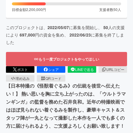
目標金額
2,200,000
円
支援者数
50
人
このプロジェクトは、
2022/05/07
に募集を開始し、
50
人の支援
により
697,000
円の資金を集め、
2022/06/23
に募集を終了しま
した
もう一度プロジェクトをやってほしい
ポスト
シェア
LINEで送る
URLコピー
埋め込み
QRコード
【日本特撮の《怪獣着ぐるみ》の伝統を後世へ伝えた
い！】 熱い思いを胸に立ち上がったのは、「ウルトラマ
ンギンガ」の監督を務めた石井良和。近年の特撮映画で
はほぼ見られない着ぐるみを製作し、豪華キャスト＆ス
タッフ陣が一丸となって撮影した本作を一人でも多くの
方に届けられるよう、ご支援よろしくお願い致します！