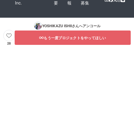
Inc.
要
報
募集
ム、
ニック
ネー
ム、企
業名で
YOSHIKAZU ISHII
さんへアンコール
も可
能 文
字の
もう一度プロジェクトをやってほしい
み、ロ
28
ゴは不
可 著作
権を侵
害する
言葉や
不快に
なる言
葉や不
適切な
言葉と
判断さ
れた場
合は、
変更を
お願い
いたし
ます 支
援の際
に、希