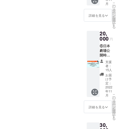
11月の
セージ
後、画
こ
月
夜の時
動画が
の
像を
リ
間で開
支援者
タ
アップ
ー
催予定
様個別
ン
しま
詳細を見る
を
場所：
宛にグ
選
す。
択
東京都
レード
す
る
内 ※参
アップ
20,
加人数
① 支援
によっ
000
者様お
円
て都内
名前入
⑥日本
での会
りお礼
劇場公
場を選
メッ
開時の
定する
セージ
エンド
ため、
動画 支
支援
クレ
詳細箇
援者様
者：
ジット
所およ
のお名
15人
にお名
び日時
前と
お届
前掲
は未
（読み
け予
載 ※
定、 東
定：
方）を
支援者
2022
京23区
お知ら
年11
様ご本
内の会
せくだ
こ
月
人１名
場にて
の
さい。
リ
分 ペン
開催し
タ
②オリ
ー
ネー
ます 交
ン
ジナル
詳細を見る
を
ム、
通費：
選
怪獣ス
択
ニック
会場ま
す
テッ
る
ネー
での交
カー
30,
ム、企
通費は
１枚 怪
業名で