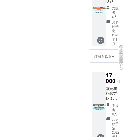
リジナ
望DVD
アップ
ルTシャ
の作品
しま
支援
ツ １
名をお
す。
者：
枚 クラ
選び下
6人
ウド
さい ①
お届
ファン
お礼
け予
ディン
メッ
定：
グ限定
2022
セージ
年11
デザイ
動画 ②
こ
月
ン カ
オリジ
の
リ
ラーは
ナル怪
タ
ー
白のみ
獣ス
ン
詳細を見る
を
Tシャツ
テッ
選
択
のサイ
カー 1
す
る
ズは
枚 怪獣
17,
M・L・
ヴァイ
LLから
000
ラスキ
円
お選び
ングの
⑤完成
くださ
ステッ
記念プ
い ご支
カーに
レミア
援の際
なりま
ム試写
に、ご
す。 サ
支援
会ご招
希望の
イズは
者：
待 １
サイズ
10㎝
0人
名様 日
をお選
×10㎝を
お届
程：
びくだ
予定 デ
け予
2022年
さい お
定：
ザイン
10月～
2022
礼メッ
決定
年11