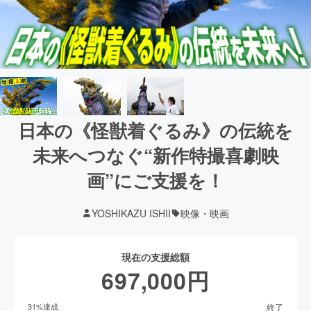
日本の《怪獣着ぐるみ》の伝統を
未来へつなぐ“新作特撮喜劇映
画”にご支援を！
YOSHIKAZU ISHII
映像・映画
現在の支援総額
697,000
円
終了
31
%達成