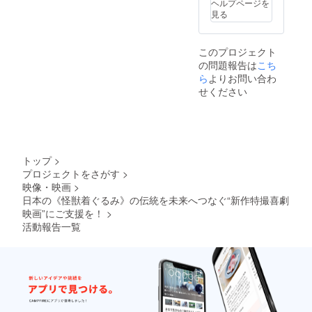
井良和
ヘルプページを
援者様
す。 サ
監督＆
見る
のお名
イズは
藤田健
前と
10㎝
彦 & 町
（読み
×10㎝を
田政
このプロジェクト
方）を
予定 デ
則・他
の問題報告は
こち
備考欄
ザイン
名前を
でお知
ら
よりお問い合わ
決定
備考欄
らせく
後、サ
に記入
せください
ださ
ンプル
くださ
い。 ②
画像を
い。 ④
オリジ
アップ
大木勇
ナル怪
しま
造オリ
獣ス
す。 ③
ジナルT
テッ
支援者
シャ
トップ
>
カー１
様お名
ツ １
プロジェクトをさがす
>
枚 怪獣
前入り
枚 クラ
映像・映画
>
ヴァイ
サイン
ウド
ラスキ
日本の《怪獣着ぐるみ》の伝統を未来へつなぐ“新作特撮喜劇
色紙
ファン
ングの
１枚 石
映画”にご支援を！
>
ディン
ステッ
井良和
グ限定
活動報告一覧
カーに
監督＆
デザイ
なりま
藤田健
ン カ
す。 サ
彦 & 町
ラーは
イズは
田政
白のみ
10㎝
則・他
Tシャツ
×10㎝を
名前を
のサイ
予定 デ
備考欄
ズは
ザイン
に記入