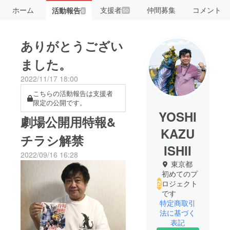
ホーム
支援者
仲間募集
コメント
活動報告
50
6
ありがとうござい
ました。
2022/11/17 18:00
こちらの活動報告は支援者
限定の公開です。
YOSHI
劇場公開用特報&
KAZU
チラシ解禁
ISHII
2022/09/16 16:28
東京都
初めてのプ
ロジェクト
です
特定商取引
法に基づく
表記