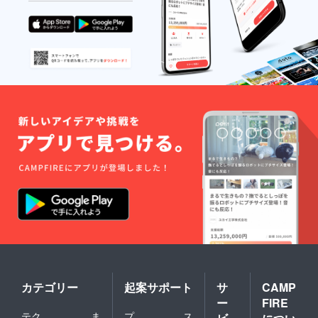
M・L・
決定
くださ
LLから
後、画
い。 ④
お選び
像を
大木勇
くださ
アップ
造オリ
い。 ご
しま
ジナルT
支援の
す。 ③
シャツ
際に、
支援者
１枚 ク
ご希望
様お名
ラウド
のサイ
前入り
ファン
ズをお
サイン
ディン
選びく
色紙
グ限定
ださい
１枚 石
デザイ
井良和
ン カ
監督＆
ラーは
藤田健
白のみ
彦 & 町
Tシャツ
田政
のサイ
則・他
ズは
名前を
M・L・
備考欄
LLから
に記入
お選び
くださ
くださ
い。 ④
い ご支
大木勇
援の際
造オリ
に、ご
カテゴリー
起案サポート
サ
CAMP
ジナルT
希望の
ー
FIRE
シャツ
サイズ
テク
ま
プ
ス
１枚 ク
をお選