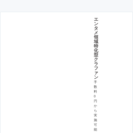
エ
ン
タ
メ
領
域
特
化
型
ク
ラ
フ
ァ
ン
手
数
料
0
円
か
ら
実
施
可
能