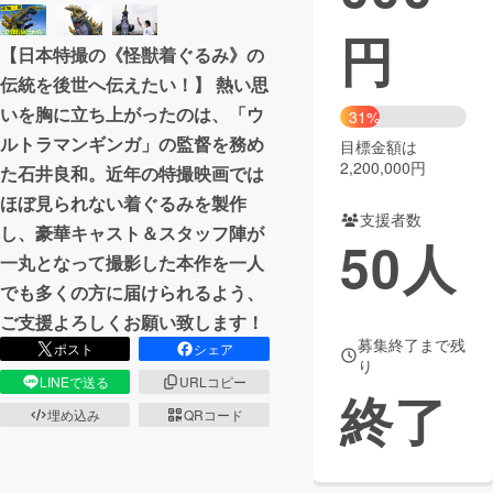
円
まちづくり・地域活性化
【日本特撮の《怪獣着ぐるみ》の
伝統を後世へ伝えたい！】 熱い思
CAMPFIRE for Social Good
CAMPFIRE Creation
いを胸に立ち上がったのは、「ウ
31%
CAMPFIREふるさと納税
machi-ya
コミュニティ
ルトラマンギンガ」の監督を務め
目標金額は
2,200,000円
た石井良和。近年の特撮映画では
ほぼ見られない着ぐるみを製作
支援者数
し、豪華キャスト＆スタッフ陣が
50
人
一丸となって撮影した本作を一人
でも多くの方に届けられるよう、
ご支援よろしくお願い致します！
募集終了まで残
ポスト
シェア
り
LINEで送る
URLコピー
終了
埋め込み
QRコード