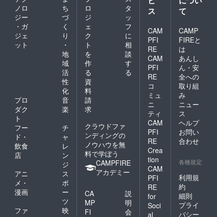
ビ
につい
ラウド
びくだ
ノロ
ち
ロ
タ
ス
て
ファン
さい ⑤
ジー
づ
ジ
ッ
ディン
完成記
・ガ
く
ェ
フ
グ限定
CAM
CAMP
念プレ
ジェ
り
ク
に
デザイ
ミアム
PFI
FIREと
ット
・
ト
相
ン カ
試写会
RE
は
ラーは
地
を
談
ご招
CAM
あんし
白のみ
待 １
域
作
す
PFI
ん・安
Tシャツ
名 日
活
る
る
のサイ
RE
全への
程：
性
資
ズは
2022年
コ
取り組
化
料
M・L・
10月～
ミュ
み
LLから
プロ
音
請
11月の
ニ
ニュー
お選び
夜の時
ダク
楽
求
ティ
ス
くださ
間で開
ト
CAM
ヘルプ
い ご支
催予定
クラウドファ
フー
チ
援の際
場所：
PFI
お問い
ンディングの
ド・
ャ
に、ご
東京都
RE
合わせ
ノウハウを無
飲食
レ
希望の
内 ※参
Crea
料で学ぼう
サイズ
加人数
店
ン
tion
をお選
各種規定
によっ
CAMPFIRE
ジ
CAM
びくだ
て都内
アカデミー
アニ
ス
さい ⑤
利用規
PFI
での会
メ・
ポ
完成記
場を選
約
RE
漫画
ー
念プレ
CA
説
定する
細則
for
ミアム
ツ
ため詳
MP
明
プライ
Soci
試写会
細箇所
ファ
映
FI
会
バシー
al
ご招
および