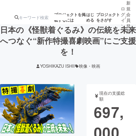
新
ロ
規
グ
会
プロジェクトを掲
はじ
プロジェクト
/
載するには
める
をさがす
イ
員
ン
登
日本の《怪獣着ぐるみ》の伝統を未来
録
へつなぐ“新作特撮喜劇映画”にご支援
を！
人気のプロ
注目のリ
注目の新着プロ
募集終了が近いプ
もうすぐ公開
ジェクト
ターン
ジェクト
ロジェクト
されます
YOSHIKAZU ISHII
映像・映画
アート・写真
音楽
現在の支援総
テクノロジー・ガジェット
ゲーム・サ
額
697,
映像・映画
書籍・雑誌
000
ビジネス・起業
チャレンジ