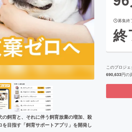
募集終
CAMPFIRE for Social Good
CAMPFIRE Creation
終
CAMPFIREふるさと納税
machi-ya
コミュニティ
このプロジェ
690,633
円の
犬の飼育と、それに伴う飼育放棄の増加、殺
ロを目指す「飼育サポートアプリ」を開発し