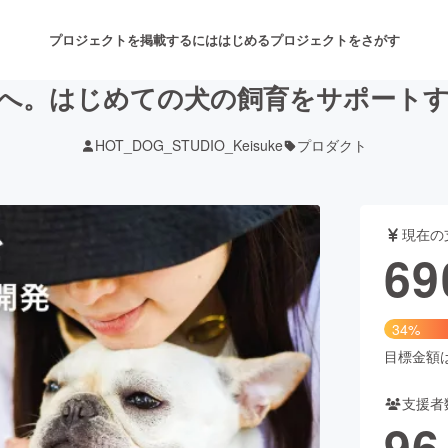
プロジェクトを掲載するには
はじめる
プロジェクトをさがす
へ。はじめての犬の飼育をサポート
HOT_DOG_STUDIO_Keisuke
プロダクト
注目のリターン
注目の新着プロジェクト
募集終了が近いプロジェクト
も
現在の
音楽
舞台・パフォーマンス
69
ゲーム・サービス開発
フード・飲食店
34%
書籍・雑誌出版
アニメ・漫画
目標金額は2
支援者
チャレンジ
ビューティー・ヘルスケ
96