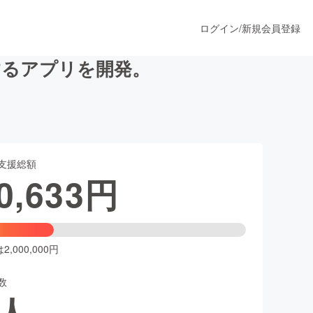
ログイン
/
新規会員登録
するアプリを開発。
うすぐ公開されます
支援総額
プロダクト
0,633
円
ファッション
スポーツ
,000,000円
数
ア
ソーシャルグッド
人