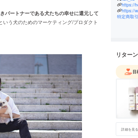
https://
https:/
きパートナーである犬たちの幸せに還元して
特定商取
DIOという犬のためのマーケティング/プロダクト
リターン
目
詳細を見