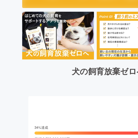
犬の飼育放棄ゼロ
34
%達成