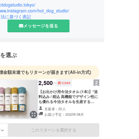
hotdogstudio.tokyo/
/www.instagram.com/hot_dog_studio/
引法に基づく表記
メッセージを送る
を選ぶ
標金額未達でもリターンが届きます
(All-in方式)
2,500
円
残り
280
【お出かけ用今治タオル (1本)】*送
料込み / 税込 高機能でデザイン性に
も優れる今治タオルを生産する
「kontex」の人気アイテム、MOKU
支援者：20人
とのコラボアイテム。軽くて薄くて
お届け予定：2022年08月
コンパクトなのに、今治タオルなら
ではの優れた吸水性で、お出かけに
最適です。 <サイズ >
このリターンを選択する
る
33cm×100cm / 50g <材質> 綿100%
のタオル地 *送料600円分を価格に