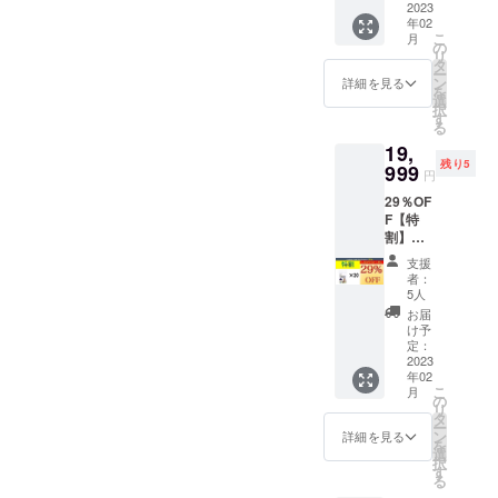
造工程
×10枚
2023
円（税
場合、
能性も
上の都
年02
=15,000
込・送
正規販
ござい
合等に
こ
月
円→一
料込）
の
売価格
ます。
より出
リ
般販売
→【21
タ
が販売
※デザイ
荷時期
ー
予定価
%OFF
ン
予定価
詳細を見る
ン・仕
が遅れ
を
格
】
選
格より
様は変
る場合
択
（セッ
11,249
す
下がる
更にな
があり
る
ト割750
円（税
可能性
る可能
ます。
19,
円引）
込・送
もござ
性もご
残り5
14,250
999
料込）
いま
ざいま
円
円（税
1枚あた
す。ま
す。ご
29％OF
込・送
り約
た、輸
了承く
F【特
料込）
1,125円
入資材
ださ
割】
一般販
（税
等の価
い。 ※
1minut
売予定
込） ※
格高騰
ご注文
支援
e Anti-
価格
皆様の
により
者：
状況、
Fog
（セッ
ご支援
5人
正規販
使用部
Cleaner
ト割750
により
売価格
お届
材の供
×20枚
円引）
量産効
け予
が変動
給状
【特
14,250
定：
率が向
する可
況、製
割】
2023
円（税
上した
能性も
造工程
年02
1minut
込・送
場合、
ござい
上の都
こ
月
e Anti-
料込）
の
正規販
ます。
合等に
リ
Fog
→【18
タ
売価格
※デザイ
より出
ー
Cleaner
%OFF
ン
が販売
詳細を見る
ン・仕
荷時期
を
×20枚
】
選
予定価
様は変
が遅れ
択
1,500円
11,679
す
格より
更にな
る場合
る
×20枚
円（税
下がる
る可能
があり