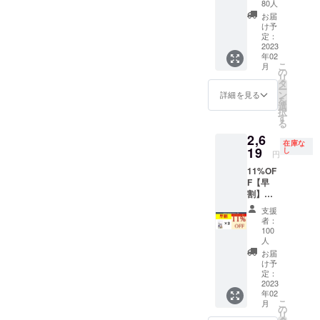
Fog
価格
円（税
80人
により
状況、
Cleaner
（セッ
込・送
正規販
お届
使用部
×1枚 一
ト割
料込）
け予
売価格
材の供
般販売
5,000円
定：
1枚あた
が変動
給状
予定価
2023
引）
り約
する可
況、製
年02
格1,500
70,000
1,000円
能性も
造工程
こ
月
円（税
円（税
の
（税
ござい
上の都
リ
込・送
込・送
タ
込） ※
ます。
合等に
ー
料込）
料込）
ン
皆様の
詳細を見る
※デザイ
より出
を
→【5%
→【32
選
ご支援
ン・仕
荷時期
択
OFF】
%OFF
す
により
様は変
が遅れ
る
1,419円
】
量産効
更にな
る場合
2,6
（税
47,599
率が向
る可能
があり
在庫な
込・送
19
円（税
し
上した
性もご
円
ます。
料込）
込・送
場合、
ざいま
11%OF
※皆様の
料込）
正規販
す。ご
F【早
ご支援
1枚あた
売価格
了承く
割】
により
り約952
が販売
ださ
1minut
量産効
円（税
予定価
い。 ※
支援
e Anti-
率が向
込） ※※
格より
者：
ご注文
Fog
上した
皆様の
100
下がる
状況、
Cleaner
場合、
人
ご支援
可能性
使用部
×2枚
正規販
により
お届
もござ
材の供
1,500円
売価格
け予
量産効
いま
給状
×2枚
定：
が販売
率が向
す。ま
況、製
2023
=3,000
予定価
上した
た、輸
造工程
年02
円→一
格より
場合、
入資材
上の都
こ
月
般販売
の
下がる
正規販
等の価
合等に
リ
予定価