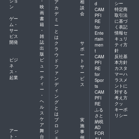
ショ
・
ア
相
シー
d
ン
映
カ
談
特定商
CAM
画
デ
会
取引法
PFI
ゲー
書
ミ
に基づ
RE
ム・
籍
ー
く表記
for
サー
・
と
情報セ
Ente
ビス
雑
は
キュリ
rtain
開発
誌
ク
サ
ティ方
men
出
ラ
ポ
針
t
版
ウ
ー
反社基
CAM
ビジ
ビ
ド
ト
本方針
PFI
ネ
ュ
フ
サ
カスタ
RE
ス・
ー
ァ
ー
マーハ
for
起業
テ
ン
ビ
ラスメ
Spor
ィ
デ
ス
ントに
ts
ー
ィ
対する
CAM
・
ン
考え方
PFI
ヘ
グ
クッ
RE
ル
と
キーポ
ふる
ス
は
リシー
さと
ケ
プ
実
納税
ア
ロ
施
AD
アー
舞
ジ
事
FOR
ト・
台
ェ
例