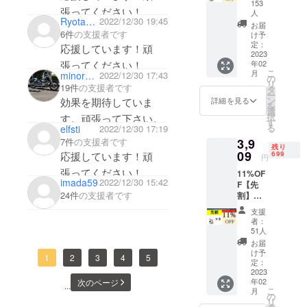
Fog
上した
153
張ってください！
Cleaner
場合、
人
頂き、本当
Ryota0412
2022/12/30 19:45
×2枚
正規販
お届
に素晴らし
1,500円
6件
の支援者です
売価格
け予
い商品だけ
×2枚
定：
が販売
応援しています！頑
2023
=3,000
予定価
を取り扱わ
年02
張ってください！
円→一
格より
こ
月
せていただ
minoru79jp
2022/12/30 17:43
般販売
の
下がる
リ
19件
の支援者です
予定価
いておりま
タ
可能性
ー
格
ン
もござ
詳細を見る
効果を期待していま
す。
を
（セッ
選
いま
択
す。頑張って下さい。
皆様の日々
ト割50
す
す。ま
る
elfsti
2022/12/30 17:19
円引）
た、輸
の生活がよ
7件
の支援者です
3,9
2,950円
入資材
残り
り便利で快
09
（税
応援しています！頑
699
等の価
円
適にお過ご
込・送
格高騰
張ってください！
11%OF
料込）
により
しできるよ
imada59
2022/12/30 15:42
F【先
一般販
正規販
うな商品を
24件
の支援者です
割】
売予定
売価格
1minut
価格
提供させて
が変動
支援
e Anti-
（セッ
する可
者：
頂きたいと
Fog
ト割50
51人
能性も
Cleaner
いう思い
円引）
ござい
お届
×3枚
2,950円
け予
ます。
で、販路展
1
2
3
4
5
1,500円
定：
（税
※デザイ
開をいたし
×3枚
2023
込・送
ン・仕
年02
次のページ
=4,500
ておりま
料込）
...
様は変
こ
月
円→一
の
→【8%
更にな
す。
リ
般販売