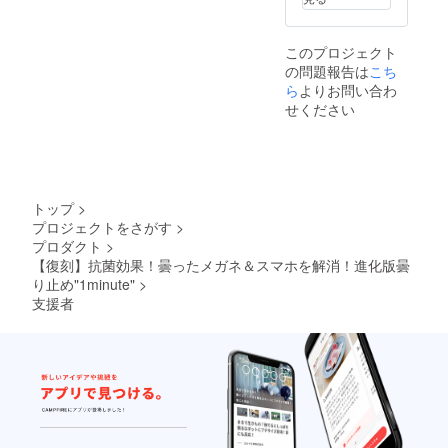
可能性
性もご
もござ
ざいま
いま
す。ご
このプロジェクト
す。ま
了承く
の問題報告は
こち
た、輸
ださ
入資材
ら
よりお問い合わ
い。 ※
等の価
ご注文
せください
格高騰
状況、
により
使用部
正規販
材の供
売価格
給状
が変動
況、製
する可
造工程
トップ
>
能性も
上の都
プロジェクトをさがす
>
ござい
合等に
プロダクト
>
ます。
より出
※デザイ
【復刻】抗菌効果！曇ったメガネ＆スマホを解消！進化版曇
荷時期
ン・仕
り止め"1minute"
>
が遅れ
様は変
る場合
支援者
更にな
があり
る可能
ます。
性もご
ざいま
す。ご
了承く
ださ
い。 ※
ご注文