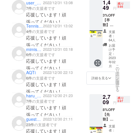
1,4
事業展開を
user_41ded0bf9d14
2022/12/31 13:08
残り
49
586
7件
の支援者です
行なってお
円
応援しています！頑
ります。
3%OFF
【早
張ってください！
割】
Tennisbaka
2022/12/31 13:02
「まだ知ら
1minut
4件
の支援者です
支援
e Anti-
ない人へ新
者：
応援しています！頑
Fog
64人
しい発見
Cleaner
張ってください！
お届
を」を
×1枚 一
mimisu1999
2022/12/31 03:18
け予
般販売
定：
Missionと
6件
の支援者です
予定価
2023
し、日本の
応援しています！頑
年02
格1,500
こ
月
消費者のよ
円（税
張ってください！
の
リ
込・送
AQTi
2022/12/30 22:13
タ
り豊かな生
ー
料込）
6件
の支援者です
ン
詳細を見る
活、海外
を
→【3%
選
応援しています！頑
択
OFF】
メーカーの
す
る
張ってください！
1,449円
リーチ拡大
haru_m0121
2022/12/30 21:23
2,7
（税
残り
を支援いた
込・送
09
7件
の支援者です
697
円
料込）
します。
応援しています！頑
8%OFF
※皆様の
張ってください！
【先
ご支援
guest520fa69a31
2022/12/30 21:11
割】
自社でも厳
により
1minut
23件
の支援者です
量産効
重に商品を
支援
e Anti-
率が向
応援しています！頑
者：
吟味させて