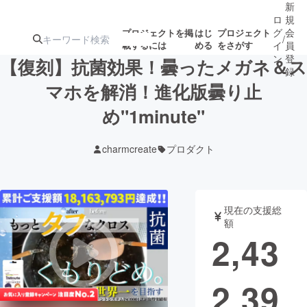
新
ロ
規
グ
会
プロジェクトを掲
はじ
プロジェクト
/
載するには
める
をさがす
イ
員
ン
登
【復刻】抗菌効果！曇ったメガネ＆ス
録
マホを解消！進化版曇り止
め"1minute"
人気のプロ
注目のリ
注目の新着プロ
募集終了が近いプ
もうすぐ公開
ジェクト
ターン
ジェクト
ロジェクト
されます
charmcreate
プロダクト
アート・写真
音楽
現在の支援総
テクノロジー・ガジェット
ゲーム・サ
額
2,43
映像・映画
書籍・雑誌
2,39
ビジネス・起業
チャレンジ