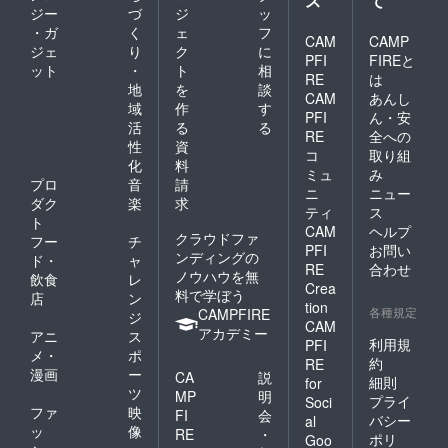
ス
て
ジー
づ
ジ
ッ
・ガ
く
ェ
フ
CAM
CAMP
ジェ
り
ク
に
PFI
FIREと
ット
・
ト
相
RE
は
地
を
談
CAM
あんし
域
作
す
PFI
ん・安
活
る
る
RE
全への
性
資
コ
取り組
化
料
ミュ
み
プロ
音
請
ニ
ニュー
ダク
楽
求
ティ
ス
ト
CAM
ヘルプ
クラウドファ
フー
チ
PFI
お問い
ンディングの
ド・
ャ
RE
合わせ
ノウハウを無
飲食
レ
Crea
料で学ぼう
店
ン
tion
各種規定
CAMPFIRE
ジ
CAM
アカデミー
アニ
ス
利用規
PFI
メ・
ポ
約
RE
漫画
ー
CA
説
細則
for
ツ
MP
明
プライ
Soci
ファ
映
FI
会
バシー
al
ッ
像
RE
・
ポリ
Goo