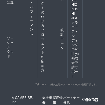
ALL
写真
・
ク
HIO
パ
ト
KOS
フ
の
HI
ォ
作
JFA
ー
り
クラ
マ
方
ウド
ン
プ
統
ファ
ス
ロ
計
ン
ソー
ジ
デ
ディ
シャ
ェ
ー
ング
ル
ク
タ
mac
グッ
ト
hi-ya
ド
の
補助
広
金申
め
請サ
方
ポー
ト
「QRコード」は株式会社デンソーウェーブの登録商標です。
© CAMPFIRE,
会社概
採用情
パートナー
Inc.
要
報
募集