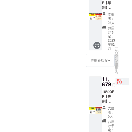
入資材
F【早
料込）
（税
等の価
割】
一般販
込） ※
格高騰
1minut
売予定
皆様の
により
支援
e Anti-
価格
ご支援
者：
正規販
Fog
（セッ
により
24人
売価格
Cleaner
ト割350
量産効
お届
が変動
×10枚
円引）
率が向
け予
する可
1,500円
7,150円
定：
上した
能性も
×10枚
2023
（税
場合、
ござい
年02
=15,000
込・送
正規販
ます。
こ
月
円→一
料込）
の
売価格
※デザイ
リ
般販売
→【13
タ
が販売
ン・仕
ー
予定価
%OFF
ン
予定価
詳細を見る
様は変
を
格
】6,219
選
格より
更にな
択
（セッ
円（税
す
下がる
る可能
る
ト割750
込・送
可能性
性もご
11,
円引）
料込）
もござ
ざいま
残り
14,250
679
1枚あた
100
いま
円
す。ご
円（税
り約
す。ま
了承く
18%OF
込・送
1,244円
た、輸
ださ
F【先
料込）
（税
入資材
い。 ※
割】
一般販
込） ※
等の価
ご注文
1minut
売予定
皆様の
格高騰
支援
状況、
e Anti-
価格
ご支援
により
者：
使用部
Fog
（セッ
により
0人
正規販
材の供
Cleaner
ト割750
量産効
売価格
お届
給状
×10枚
円引）
率が向
け予
が変動
況、製
1,500円
14,250
定：
上した
する可