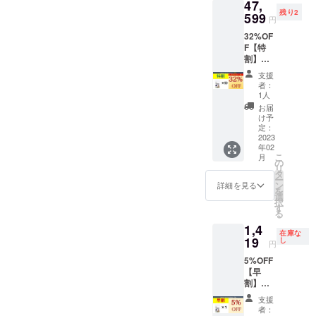
47,
=30,000
込・送
可能性
性もご
ます。
残り2
円→一
599
料込）
もござ
ざいま
円
般販売
1枚あた
いま
す。ご
32%OF
予定価
り約
す。ま
了承く
F【特
格
1,168円
た、輸
ださ
割】
（セッ
（税
入資材
い。 ※
1minut
ト割
込） ※
等の価
ご注文
支援
e Anti-
1,600円
皆様の
格高騰
者：
状況、
Fog
引）
ご支援
1人
により
使用部
Cleaner
28,400
により
正規販
お届
材の供
×50枚
円（税
量産効
け予
売価格
給状
1,500円
込・送
定：
率が向
が変動
況、製
×50枚
2023
料込）
上した
する可
造工程
年02
=75,000
一般販
場合、
能性も
上の都
こ
月
円→一
売予定
の
正規販
ござい
合等に
リ
般販売
価格
タ
売価格
ます。
より出
ー
予定価
（セッ
ン
が販売
詳細を見る
※デザイ
荷時期
を
格
ト割
選
予定価
ン・仕
が遅れ
択
（セッ
1,600円
す
格より
様は変
る場合
る
ト割
引）
下がる
更にな
があり
1,4
5,000円
28,400
可能性
る可能
ます。
在庫な
引）
19
円（税
し
もござ
性もご
円
70,000
込・送
いま
ざいま
5%OFF
円（税
料込）
す。ま
す。ご
【早
込・送
→【29
た、輸
了承く
割】
料込）
%OFF
入資材
ださ
1minut
一般販
】
等の価
い。 ※
支援
e Anti-
売予定
19,999
格高騰
者：
ご注文