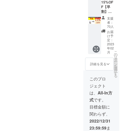
状況、
す。ご
合等に
15%OF
料込）
込）
使用部
了承く
より出
F【早
一般販
材の供
ださ
荷時期
割】
売予定
給状
い。 ※
が遅れ
1minut
価格
支援
況、製
ご注文
る場合
e Anti-
（セッ
者：
造工程
状況、
があり
Fog
ト割100
70人
上の都
使用部
ます。
Cleaner
円引）
お届
合等に
材の供
×5枚
4,400円
け予
より出
給状
1,500円
定：
（税
荷時期
況、製
×5枚
2023
込・送
が遅れ
造工程
年02
=7,500
料込）
る場合
こ
上の都
月
円→一
の
→【13
があり
リ
合等に
般販売
タ
%OFF
ます
ー
より出
予定価
ン
】3,819
詳細を見る
を
荷時期
格
選
円（税
択
が遅れ
（セッ
す
込・送
る
る場合
ト割350
料込）
このプロ
があり
円引）
1枚あた
ます
ジェクト
7,150円
り約
（税
1,273円
は、
All-In方
込・送
（税
式
です。
料込）
込） ※
一般販
皆様の
目標金額に
売予定
ご支援
関わらず、
価格
により
（セッ
量産効
2022/12/31
ト割350
率が向
23:59:59
ま
円引）
上した