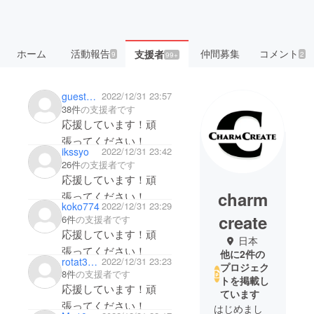
ホーム
活動報告
仲間募集
コメント
支援者
9
2
99+
guest5410c59cbc
2022/12/31 23:57
38件
の支援者です
応援しています！頑
張ってください！
ikssyo
2022/12/31 23:42
26件
の支援者です
応援しています！頑
charm
張ってください！
koko774
2022/12/31 23:29
create
6件
の支援者です
応援しています！頑
日本
張ってください！
他に2件の
rotat3745
2022/12/31 23:23
プロジェク
8件
の支援者です
トを掲載し
応援しています！頑
ています
張ってください！
はじめまし