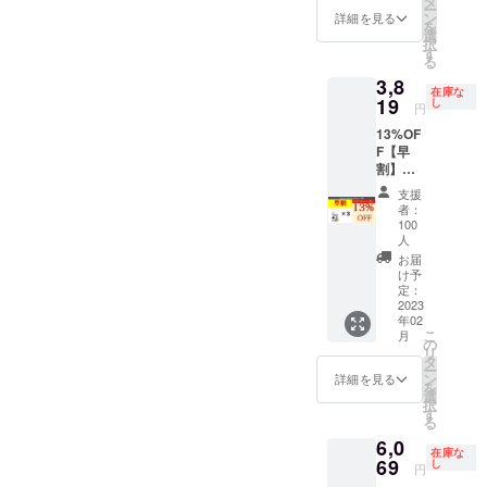
タ
可能性
売価格
格高騰
より出
ー
格
ン
もござ
詳細を見る
が販売
により
荷時期
を
（セッ
選
いま
予定価
正規販
が遅れ
択
ト割50
す
す。ま
格より
売価格
る場合
る
円引）
た、輸
下がる
が変動
があり
3,8
2,950円
入資材
可能性
する可
在庫な
ます。
19
（税
し
等の価
もござ
円
能性も
込・送
格高騰
いま
ござい
13%OF
料込）
により
す。ま
ます。
F【早
一般販
正規販
た、輸
※デザイ
割】
売予定
売価格
入資材
ン・仕
1minut
価格
が変動
等の価
支援
様は変
e Anti-
（セッ
する可
者：
格高騰
更にな
Fog
ト割50
100
能性も
により
る可能
Cleaner
人
円引）
ござい
正規販
性もご
×3枚
2,950円
お届
ます。
売価格
ざいま
1,500円
け予
（税
※デザイ
が変動
す。ご
×3枚
定：
込・送
ン・仕
する可
了承く
2023
=4,500
料込）
様は変
能性も
ださ
年02
円→一
→【11
更にな
ござい
こ
い。 ※
月
般販売
の
%OFF
る可能
ます。
リ
ご注文
予定価
タ
】2,619
性もご
※デザイ
ー
状況、
格
ン
詳細を見る
円（税
ざいま
ン・仕
を
使用部
（セッ
選
込・送
す。ご
様は変
択
材の供
ト割100
す
料込）
了承く
更にな
る
給状
円引）
1枚あた
ださ
る可能
況、製
6,0
4,400円
り約
い。 ※
在庫な
性もご
造工程
69
（税
し
1,310円
円
ご注文
ざいま
上の都
込・送
（税