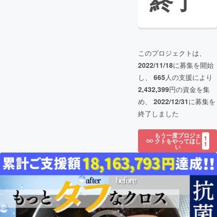
終了
このプロジェクトは、
2022/11/18
に募集を開始
し、
665
人の支援により
2,432,399
円の資金を集
め、
2022/12/31
に募集を
終了しました
もう一度プロジェ
1
クトをやってほし
1
い