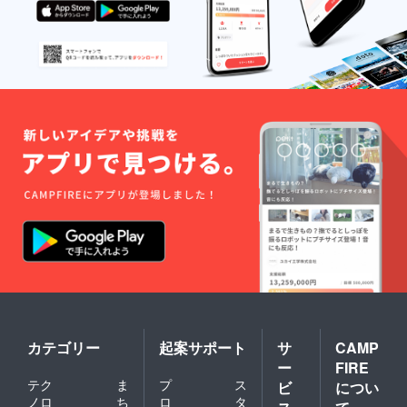
状況、
使用部
材の供
給状
況、製
造工程
上の都
合等に
より出
荷時期
が遅れ
る場合
があり
ます
カテゴリー
起案サポート
サ
CAMP
ー
FIRE
テク
ま
プ
ス
ビ
につい
ノロ
ち
ロ
タ