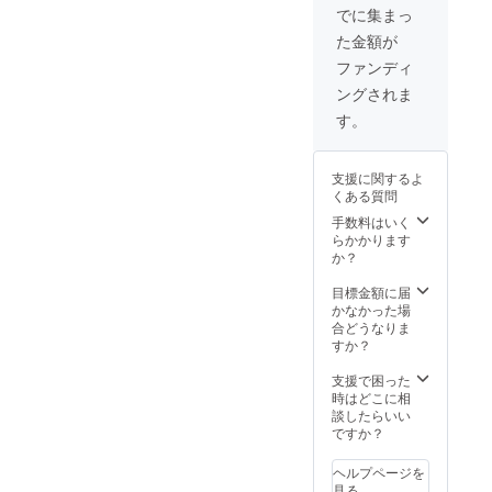
7,150円
場合、
でに集まっ
（税
正規販
た金額が
込・送
売価格
料込）
が販売
ファンディ
→【15
予定価
ングされま
%OFF
格より
】6,069
下がる
す。
円（税
可能性
込・送
もござ
料込）
いま
支援に関するよ
1枚あた
す。ま
くある質問
り約
た、輸
1,213円
手数料はいく
入資材
（税
らかかります
等の価
込） ※
か？
格高騰
皆様の
により
ご支援
目標金額に届
正規販
により
かなかった場
売価格
量産効
合どうなりま
が変動
率が向
すか？
する可
上した
能性も
場合、
支援で困った
ござい
正規販
時はどこに相
ます。
売価格
談したらいい
※デザイ
が販売
ですか？
ン・仕
予定価
様は変
格より
更にな
ヘルプページを
下がる
る可能
見る