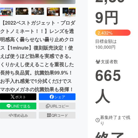
9
円
まちづくり・地域活性化
【2022ベストガジェット・プロダ
クトノミネート！！】レンズを透
CAMPFIRE for Social Good
CAMPFIRE Creation
2,432%
明感高く曇らせない曇り止めクロ
CAMPFIREふるさと納税
machi-ya
コミュニティ
目標金額は
100,000円
ス【1minute】復刻販売決定！使
えば使うほど効果を実感できる。
支援者数
くりかえし使えることを重視した
665
長持ち良品質。抗菌効果99.9%！
お手入れ感覚で1分拭くだけでス
人
マホやメガネの抗菌効果も発揮！
ポスト
シェア
LINEで送る
URLコピー
埋め込み
QRコード
募集終了まで残
り