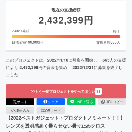
現在の支援総額
2,432,399
円
終了
2,432
%達成
目標金額
100,000
円
支援者数
665
人
このプロジェクトは、
2022/11/18
に募集を開始し、
665
人の支援
により
2,432,399
円の資金を集め、
2022/12/31
に募集を終了し
ました
もう一度プロジェクトをやってほしい
11
ポスト
シェア
LINEで送る
URLコピー
埋め込み
QRコード
【2022ベストガジェット・プロダクトノミネート！！】
レンズを透明感高く曇らせない曇り止めクロス