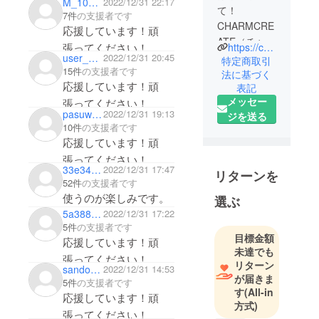
M_104_chan3
2022/12/31 22:17
て！
7件
の支援者です
CHARMCRE
応援しています！頑
ATE（チャー
張ってください！
https://charmcreate.co.jp/
ムクリエイ
user_792d98831294
2022/12/31 20:45
特定商取引
15件
の支援者です
ト合同会
法に基づく
応援しています！頑
表記
社）と申し
メッセー
張ってください！
ます。
pasuwado3620
2022/12/31 19:13
ジを送る
10件
の支援者です
世界には当
応援しています！頑
たり前に利
張ってください！
用されてい
33e34e814204
2022/12/31 17:47
リターンを
ても、日本
52件
の支援者です
使うのが楽しみです。
でまだ知ら
選ぶ
5a388390e0a4
2022/12/31 17:22
れていない
5件
の支援者です
製品は山ほ
目標金額
応援しています！頑
どありま
未達でも
張ってください！
す。弊社は
リターン
sandow19
2022/12/31 14:53
「新しい常
が届きま
5件
の支援者です
す
(All-in
識」を日本
応援しています！頑
方式)
へ提供する
張ってください！