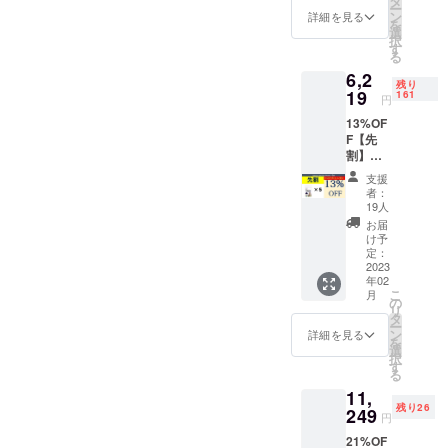
タ
OFF】
る可能
ー
予定価
ン
2,709円
詳細を見る
性もご
を
格
選
（税
是非、よろ
ざいま
択
（セッ
す
込・送
す。ご
しくお願い
る
ト割100
料込）
了承く
6,2
円引）
いたしま
1枚あた
ださ
残り
4,400円
19
161
り約
い。 ※
す。
円
（税
1,355円
ご注文
13%OF
込・送
（税
状況、
F【先
料込）
込） ※
使用部
割】
一般販
皆様の
材の供
1minut
売予定
ご支援
給状
支援
e Anti-
価格
により
者：
況、製
Fog
（セッ
19人
量産効
造工程
Cleaner
ト割100
率が向
お届
上の都
×5枚
円引）
け予
上した
合等に
1,500円
4,400円
定：
場合、
より出
×5枚
2023
（税
正規販
荷時期
年02
=7,500
込・送
売価格
が遅れ
こ
月
円→一
料込）
の
が販売
る場合
リ
般販売
→【11
タ
予定価
があり
ー
予定価
%OFF
ン
詳細を見る
格より
ます
を
格
】3,909
選
下がる
択
（セッ
円（税
す
可能性
る
ト割350
込・送
もござ
11,
円引）
料込）
いま
残り26
7,150円
249
1枚あた
す。ま
円
（税
り約
た、輸
21%OF
込・送
1,303円