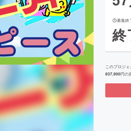
募集終
CAMPFIRE for Social Good
CAMPFIRE Creation
終
CAMPFIREふるさと納税
machi-ya
コミュニティ
このプロジェ
837,900
円の