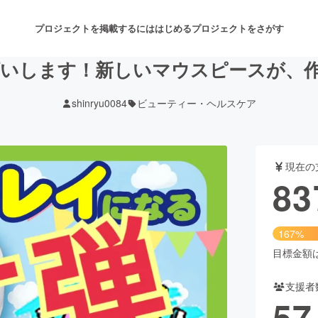
プロジェクトを掲載するには
はじめる
プロジェクトをさがす
願いします！新しいマウスピースが、
shinryu0084
ビューティー・ヘルスケア
注目のリターン
注目の新着プロジェクト
募集終了が近いプロジェクト
も
現在の
音楽
舞台・パフォーマンス
83
ゲーム・サービス開発
フード・飲食店
167%
書籍・雑誌出版
アニメ・漫画
目標金額は5
支援者
チャレンジ
ビューティー・ヘルスケ
57