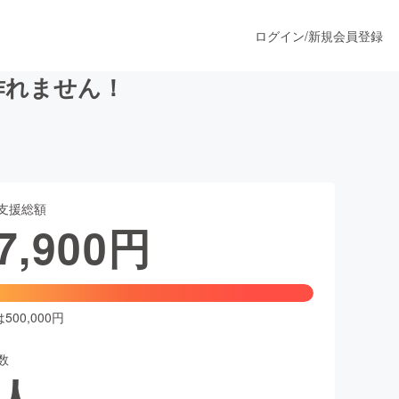
ログイン
/
新規会員登録
作れません！
うすぐ公開されます
支援総額
プロダクト
7,900
円
ファッション
スポーツ
00,000円
数
ア
ソーシャルグッド
人