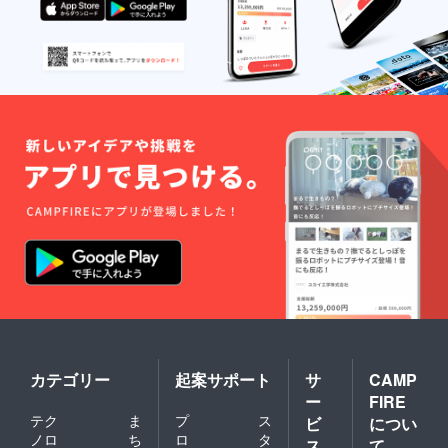
カテゴリー
起案サポート
サ
CAMP
ー
FIRE
テク
ま
プ
ス
ビ
につい
ノロ
ち
ロ
タ
ス
て