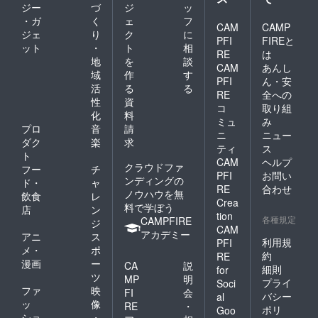
ジー
づ
ジ
ッ
・ガ
く
ェ
フ
CAM
CAMP
ジェ
り
ク
に
PFI
FIREと
ット
・
ト
相
RE
は
地
を
談
CAM
あんし
域
作
す
PFI
ん・安
活
る
る
RE
全への
性
資
コ
取り組
化
料
ミュ
み
プロ
音
請
ニ
ニュー
ダク
楽
求
ティ
ス
ト
CAM
ヘルプ
クラウドファ
フー
チ
PFI
お問い
ンディングの
ド・
ャ
RE
合わせ
ノウハウを無
飲食
レ
Crea
料で学ぼう
店
ン
tion
各種規定
CAMPFIRE
ジ
CAM
アカデミー
アニ
ス
利用規
PFI
メ・
ポ
約
RE
漫画
ー
CA
説
細則
for
ツ
MP
明
プライ
Soci
ファ
映
FI
会
バシー
al
ッ
像
RE
・
ポリ
Goo
ショ
・