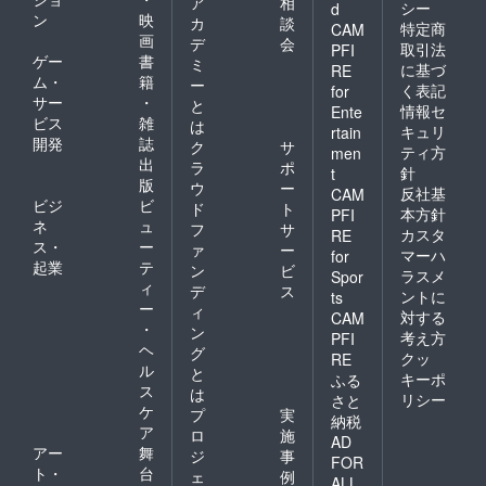
ア
相
シー
d
ン
映
カ
談
特定商
CAM
画
デ
会
取引法
PFI
ゲー
書
ミ
に基づ
RE
ム・
籍
ー
く表記
for
サー
・
と
情報セ
Ente
ビス
雑
は
キュリ
rtain
開発
誌
ク
サ
ティ方
men
出
ラ
ポ
針
t
版
ウ
ー
反社基
CAM
ビジ
ビ
ド
ト
本方針
PFI
ネ
ュ
フ
サ
カスタ
RE
ス・
ー
ァ
ー
マーハ
for
起業
テ
ン
ビ
ラスメ
Spor
ィ
デ
ス
ントに
ts
ー
ィ
対する
CAM
・
ン
考え方
PFI
ヘ
グ
クッ
RE
ル
と
キーポ
ふる
ス
は
リシー
さと
ケ
プ
実
納税
ア
ロ
施
AD
アー
舞
ジ
事
FOR
ト・
台
ェ
例
ALL