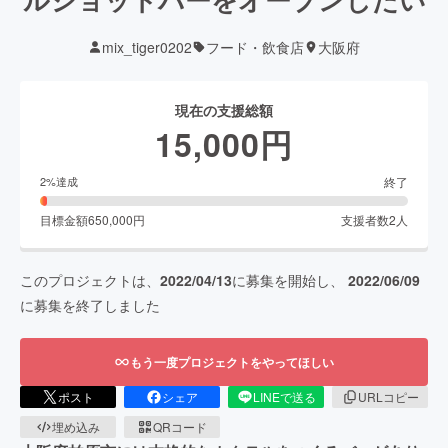
mix_tiger0202
フード・飲食店
大阪府
現在の支援総額
15,000
円
終了
2
%達成
目標金額
650,000
円
支援者数
2
人
このプロジェクトは、
2022/04/13
に募集を開始し、
2022/06/09
に募集を終了しました
もう一度プロジェクトをやってほしい
ポスト
シェア
LINEで送る
URLコピー
埋め込み
QRコード