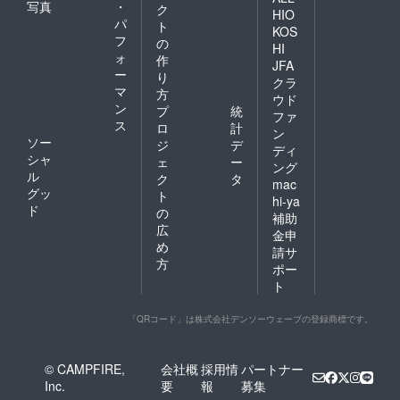
写真
・
ク
HIO
パ
ト
KOS
フ
の
HI
ォ
作
JFA
ー
り
クラ
マ
方
ウド
ン
プ
統
ファ
ス
ロ
計
ン
ソー
ジ
デ
ディ
シャ
ェ
ー
ング
ル
ク
タ
mac
グッ
ト
hi-ya
ド
の
補助
広
金申
め
請サ
方
ポー
ト
「QRコード」は株式会社デンソーウェーブの登録商標です。
© CAMPFIRE,
会社概
採用情
パートナー
Inc.
要
報
募集