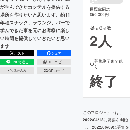
2%
が学んできたカクテルを提供する
目標金額は
まちづくり・地域活性化
650,000円
場所を作りたいと思います。約11
年程スナック、ラウンジ、バーで
支援者数
CAMPFIRE for Social Good
CAMPFIRE Creation
学んできた事を元にお客様に楽し
2
人
CAMPFIREふるさと納税
machi-ya
コミュニティ
い時間を提供していきたいと思い
ます
ポスト
シェア
募集終了まで残
LINEで送る
URLコピー
り
埋め込み
QRコード
終了
このプロジェクトは、
2022/04/13
に募集を開始
し、
2022/06/09
に募集を