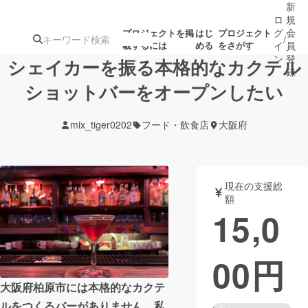
新
ロ
規
グ
会
プロジェクトを掲
はじ
プロジェクト
/
載するには
める
をさがす
イ
員
ン
登
シェイカーを振る本格的なカクテル
録
ショットバーをオープンしたい
人気のプロ
注目のリ
注目の新着プロ
募集終了が近いプ
もうすぐ公開
mix_tiger0202
フード・飲食店
大阪府
ジェクト
ターン
ジェクト
ロジェクト
されます
アート・写真
音楽
現在の支援総
額
15,0
テクノロジー・ガジェット
ゲーム・サ
00
円
映像・映画
書籍・雑誌
大阪府柏原市には本格的なカクテ
ビジネス・起業
チャレンジ
ルをつくるバーがありません。私