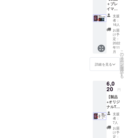
を施し
＋プレ
個）
たTシャ
イマッ
【金
ツとな
ト】 ★
額】 プ
りま
支援
製品（1
ラン
す。生
者：
セッ
5,000円
16人
地感と
ト） ・
+送料
色合い
お届
プレイ
520円
け予
にこだ
マット
（レ
定：
わりの
（1枚）
2022
ター
ある
年11
【金
パック
comfort
こ
月
額】 プ
ライ
の
colors
リ
ラン
ト）
タ
社のボ
ー
5,500円
【詳
ン
詳細を見る
ディを
を
+送料
細】
選
使用
択
520円
「製
す
し、着
る
（レ
品」 悪
心地の
6,0
ター
魔とロ
良いT
パック
20
リータ
シャツ
円
ライ
の基本
となっ
【製品
ト）
セット
ており
+オリジ
【詳
です。
ます。
ナルT
細】
「アク
サイ
シャ
「製
リル製
ズ：S
支援
ツ】 ★
品」 悪
デッキ
者：
or M or
製品（1
魔とロ
スタン
7人
L or XL
セッ
リータ
ド」 悪
お届
カ
ト） ・
の基本
魔とロ
け予
ラー：
悪魔と
セット
定：
リータ