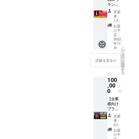
ダー
ぞきコ
ユニ
なりま
ラン】
シャツ
マ（1
セック
す。
☆限定5
（1枚）
個）
スなデ
セット
支援
個！ ★
・悪魔
【金
ザイン
者：
できる
製品（1
とロ
額】 プ
1人
を施し
カード
セッ
リータT
ラン
たTシャ
お届
サイズ
ト） ◎
シャツ
50,000
け予
ツとな
はミニ
ゲーム
（1枚）
定：
円（送
りま
ユーロ
内冊子
2022
・プレ
料無
す。生
サイズ
年11
にあな
イマッ
料）
地感と
（44×6
こ
月
たのお
ト（1
の
【詳
色合い
8mm）
リ
名前を
枚） ・
タ
細】
にこだ
とな
ー
記載
アクリ
ン
「製
詳細を見る
わりの
り、同
を
（スペ
ル製
選
品」 悪
ある
サイズ
択
シャル
デッキ
す
魔とロ
comfort
であれ
る
サンク
スタン
リータ
colors
ば他の
100
ス枠）
ド（1
の基本
社のボ
ゲーム
◎オン
,00
個） ・
セット
ディを
のカー
ライン
アクリ
0
です。
使用
ドでも
円
インス
ル製の
「宗教
し、着
使用す
ト ・テ
【企業
ぞきコ
画風イ
心地の
ること
ストプ
様向け
マ（1
ラス
良いT
が可能
レイ版
プラン
個）
ト」 悪
シャツ
です。
悪魔と
(ライ
【金
魔とロ
となっ
「アク
支援
ロリー
ト)】 ★
額】 プ
リータ
ており
者：
リル製
タ（1
定価
ラン
のイラ
0人
ます。
のぞき
セッ
2,500円
50,000
ストを
サイ
お届
コマ」
ト） ・
の
円（送
担当し
け予
ズ：S
両面に
悪魔と
20%OF
定：