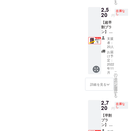
地を制
す
クリル
ラーズ
る
品」 悪
カウン
【金
作。そ
絵の具
ガーメ
2,5
魔とロ
トから
額】 プ
れを
※額装あ
ントダ
在庫な
リータ
貴店で
ラン
20
ファッ
し
り ★★
イTシャ
円
の基本
販売し
175,000
ション
お願い
ツ 印
【超早
セット
ている
円（送
デザイ
とご注
刷：シ
割プラ
です。
旨をツ
料無
ナーで
意★★
ルクス
ン】 ☆
「オン
イート
料）
ある九
あなた
クリー
限定20
ライン
で情報
【詳
尾堂の
の顔写
ン（表1
支援
個！500
インス
拡散さ
細】
ゆいか
真をご
者：
版/裏1
円
ト」 本
せて頂
「製
さんに
20人
支援
版）
OFF！
ゲーム
きま
品」 悪
縫製し
後、プ
お届
「プレ
！ ★製
の製作
す。是
魔とロ
て頂
け予
ロジェ
イマッ
品（1
者であ
非ご協
リータ
定：
き、タ
クト起
ト」 高
セッ
2022
る狐鞭
力させ
の基本
グの部
案者
品質な
年11
ト）
がzoom
てくだ
セット
分には
（狐
ラバー
こ
月
【金
を使用
さい。
です。
の
あなた
鞭）と
製プレ
リ
額】 プ
して本
お願
「宣伝
タ
のお名
のメー
イマッ
ー
ラン
ゲーム
い：備
協力」
ン
前を入
詳細を見る
ルのや
トにな
を
2,000円
のオン
考欄に
販売時
選
れ、世
りとり
りま
択
+送料
ライン
店舗名
はこち
す
界で一
にて
す。
る
520円
インス
と住所
らのア
枚だけ
送って
カード
2,7
（レ
トをさ
をご記
カウン
のシャ
頂くこ
枠が印
在庫な
ター
20
せて頂
入くだ
トから
し
ツを制
とにな
円
刷され
パック
きま
さい。
貴店で
作いた
りま
たマッ
【早割
プラ
す。時
販売し
しま
す。ご
トと
プラ
ス）
間は約1
ている
す。
了承く
なって
ン】 ☆
【詳
時間を
旨をツ
★★お
ださ
おり、
限定30
細】
予定し
イート