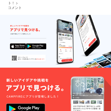
フォー
リータ
地感と
L or XL
ト！
>
クスな
トカ
の山札
色合い
カ
コメント
デザイ
ラーズ
をセッ
にこだ
ラー：
ンを施
ガーメ
トでき
わりの
Aパ
したT
ントダ
るスタ
ある
ターン-
シャ
イTシャ
ンドに
comfort
ボディ/
ツ。 サ
ツ 印
なりま
colors
ホワイ
イズ：S
刷：シ
す。
社のボ
ト
or M or
ルクス
「アク
ディを
（White
L or XL
クリー
リル製
使用
）＋デ
カ
ン（表1
のぞき
し、着
ザイン
ラー：
版/裏1
コマ」
心地の
部/ブ
Aパ
版）
両面に
良いT
ラック
ターン-
「プレ
牧師さ
シャツ
Bパ
ボディ/
イマッ
んのイ
となっ
ターン-
ホワイ
ト」 高
ラスト
ており
ボディ/
ト
品質な
が施さ
ます。
グレー
（White
ラバー
れたア
サイ
（Pepp
）＋デ
製プレ
クリル
ズ：S
er）＋
ザイン
イマッ
製のア
or M or
デザイ
部/ブ
トにな
クリル
L or XL
ン部/ブ
ラック
りま
コマに
カ
ラック
Bパ
す。
なりま
ラー：
ボ
ターン-
「アク
す。 ★
Aパ
ディ：
ボディ/
リル製
お願い
ターン-
コン
グレー
デッキ
★ 支援
ボディ/
フォー
（Pepp
スタン
時の
ホワイ
トカ
er）＋
ド」 悪
「備考
ト
ラーズ
デザイ