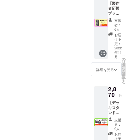
【製作
げ、2020年4
者応援
月より
プラ
Glory's
ン】 注
支援
意！！
Worksより本
者：
本プラ
6人
格的な全国
ンに製
お届
流通が行わ
品（悪
け予
魔とロ
定：
れている。
リー
2022
年11
タ）は
こ
月
付いて
の
リ
おりま
タ
ー
せん。
ン
詳細を見る
を
ゲーム
選
択
で遊び
す
る
たい方
2,8
はノー
マルプ
70
円
ラン等
【デッ
をお選
キスタ
び下さ
ンド＋
い。 ・
アクリ
ポスト
支援
ルコマ
カード
者：
プラ
（1枚）
0人
ン】 注
・サン
お届
意！！
キュー
け予