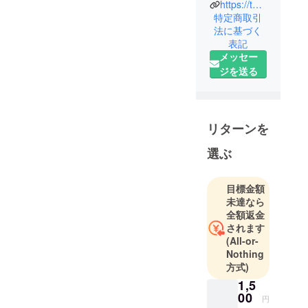
https://twitter.com/SMRabbit001
ボードゲー
特定商取引
ム製作レー
法に基づく
表記
ベル【SM
メッセー
Rabbit】代
ジを送る
表。
本レーベル
のゲームデ
ザイン・制
リターンを
作・広報を
担当。レー
選ぶ
ベル第1弾制
作ゲーム
目標金額
「ストー
未達なら
カーマン
全額返金
ション」は
されます
(All-or-
自主制作な
Nothing
がら2度のCF
方式)
により累計
1,5
1000個以上
00
円
を売り上