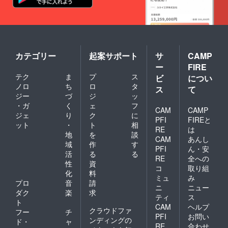
魔とロ
欄」に
（White
ガーメ
ン部/ブ
リータ
以下の2
）＋デ
ントダ
ラック
の山札
項目を
ザイン
イTシャ
ボ
をセッ
ご記入
部/ブ
ツ 印
ディ：
トでき
お願い
ラック
刷：シ
コン
るスタ
しま
Bパ
ルクス
フォー
ンドに
す。
ターン-
クリー
カテゴリー
起案サポート
サ
CAMP
トカ
なりま
１：宗
ボディ/
ン（表1
ラーズ
す。
ー
FIRE
教画に
グレー
版/裏1
ガーメ
「アク
入れた
テク
ま
プ
ス
（Pepp
ビ
につい
版）
ントダ
リル製
いモ
er）＋
「プレ
ノロ
ち
ロ
タ
ス
て
イTシャ
のぞき
チーフ
デザイ
イマッ
ジー
づ
ジ
ッ
ツ 印
コマ」
（1〜2
ン部/ブ
ト」 高
刷：シ
・ガ
く
ェ
フ
両面に
点）
ラック
CAM
CAMP
品質な
ルクス
牧師さ
ジェ
り
ク
に
２：ス
ボ
ラバー
PFI
FIREと
クリー
んのイ
ペシャ
ット
・
ト
相
ディ：
製プレ
RE
は
ン（表1
ラスト
ルサン
コン
地
を
談
イマッ
版/裏1
が施さ
CAM
あんし
クス枠
フォー
トにな
域
作
す
版）
れたア
に入れ
PFI
ん・安
トカ
りま
活
る
る
「プレ
クリル
たいあ
ラーズ
RE
全への
す。
イマッ
製のア
性
資
なたの
ガーメ
カード
コ
取り組
ト」 高
クリル
お名前
化
料
ントダ
枠が印
ミュ
み
品質な
コマに
（仮名
イTシャ
プロ
音
請
刷され
ラバー
ニ
ニュー
なりま
OK）
ツ 印
たマッ
ダク
楽
求
製プレ
す。 ★
ティ
ス
刷：シ
トと
ト
イマッ
お願い
CAM
ヘルプ
ルクス
なって
クラウドファ
ト。
フー
チ
★ 支援
クリー
おり、
PFI
お問い
「アク
ンディングの
時の
ド・
ャ
ン（表1
遊びや
RE
合わせ
リル製