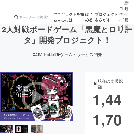
新
ロ
規
グ
会
プロジェクトを掲
はじ
プロジェクト
/
載するには
める
をさがす
イ
員
ン
登
2人対戦ボードゲーム「悪魔とロリー
録
タ」開発プロジェクト！
人気のプロ
注目のリ
注目の新着プロ
募集終了が近いプ
もうすぐ公開
SM Rabbit
ゲーム・サービス開発
ジェクト
ターン
ジェクト
ロジェクト
されます
アート・写真
音楽
現在の支援総
額
1,44
テクノロジー・ガジェット
ゲーム・サ
1,70
映像・映画
書籍・雑誌
ビジネス・起業
チャレンジ