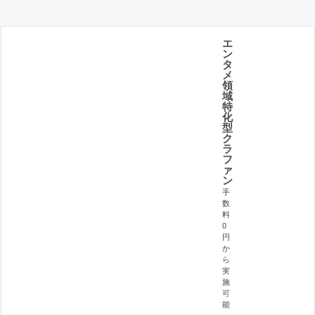
エ
ン
タ
メ
領
域
特
化
型
ク
ラ
フ
ァ
ン
手
数
料
0
円
か
ら
実
施
可
能
。