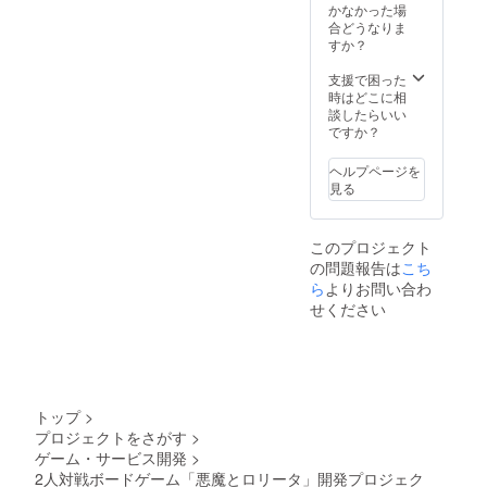
す。 サ
トカ
「悪魔
セック
かなかった場
ますの
イズ：S
ラーズ
とロ
スなデ
合どうなりま
でご了
or M or
ガーメ
リータT
ザイン
すか？
承くだ
L or XL
ントダ
シャ
を施し
さい。
カ
イTシャ
ツ」 イ
たTシャ
支援で困った
拘って
ラー：
ツ 印
ラト
ツとな
時はどこに相
制作し
Aパ
刷：シ
レー
りま
談したらいい
ますの
ターン-
ルクス
ター
す。生
ですか？
で仕上
ボディ/
クリー
「シ
地感と
がりを
ホワイ
ン（表1
ウ」が
色合い
ヘルプページを
楽しみ
ト
版/裏1
書き下
にこだ
見る
にして
（White
版）
ろした
わりの
いただ
）＋デ
「プレ
本ゲー
ある
けます
ザイン
イマッ
ムの
comfort
と幸い
部/ブ
このプロジェクト
ト」 高
キャラ
colors
です。
ラック
品質な
の問題報告は
こち
クター
社のボ
「悪魔
Bパ
ラバー
をメイ
ら
よりお問い合わ
ディを
とロ
ターン-
製プレ
ンに、
使用
せください
リータT
ボディ/
イマッ
両面に
し、着
シャ
グレー
トにな
ユニ
心地の
ツ」 本
（Pepp
りま
セック
良いT
ゲーム
er）＋
す。
スなデ
シャツ
のキャ
デザイ
「アク
ザイン
となっ
ラク
ン部/ブ
リル製
を施し
ており
トップ
>
ターを
ラック
デッキ
たTシャ
ます。
メイン
ボ
プロジェクトをさがす
>
スタン
ツとな
サイ
に、両
ディ：
ド」 悪
ゲーム・サービス開発
>
りま
ズ：S
面にユ
コン
魔とロ
す。生
2人対戦ボードゲーム「悪魔とロリータ」開発プロジェク
or M or
ニセッ