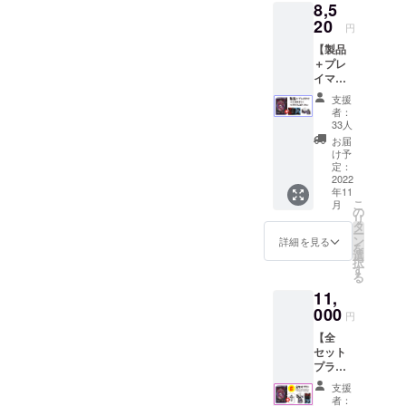
ツ 印
8,5
ラン
ツ」 イ
「アク
刷：シ
6,500円
20
ラト
リル製
円
ルクス
+送料
レー
のぞき
クリー
【製品
520円
ター
コマ」
ン（表1
＋プレ
（レ
「シ
両面に
版/裏1
イマッ
ター
ウ」が
牧師さ
版）
ト＋
パック
書き下
んのイ
支援
デッキ
ライ
ろした
者：
ラスト
スタン
ト）
本ゲー
33人
が施さ
ド＋ア
【詳
ムの
お届
れたア
クリル
細】
キャラ
け予
クリル
コマプ
「製
定：
クター
製のア
ラン】
2022
品」 悪
をメイ
クリル
年11
★製品
魔とロ
ンに、
コマに
こ
月
（1セッ
リータ
の
両面に
なりま
リ
ト） ・
の基本
タ
ユニ
す。 ※
ー
プレイ
セット
ン
セック
詳細を見る
通常版
を
マット
です。
選
スなデ
はシン
択
（1枚）
「スー
す
ザイン
プルな
る
・アク
パーア
を施し
デザイ
11,
リル製
ンダー
たTシャ
ンの木
デッキ
000
グラウ
ツとな
円
製コマ
スタン
ンドア
りま
です。
【全
ド（1
イド
す。生
セット
個） ・
ル」
地感と
プラ
アクリ
2021年
色合い
ン】 ★
ル製の
発売の
にこだ
支援
製品（1
ぞきコ
本レー
わりの
者：