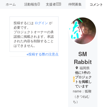
ホーム
活動報告
支援者
仲間募集
コメント
8
99+
投稿するには
ログイン
が
必要です。
プロジェクトオーナーの承
認後に掲載されます。承認
された内容を削除すること
はできません。
SM
※投稿する際の注意点
Rabbit
福岡県
他に1件の
プロジェク
トを掲載し
ています
name：狐鞭
（きつねむ
ち）