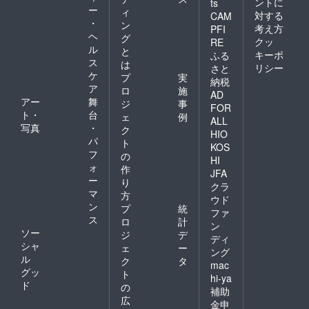
お名前
ントに
ts
ド」 悪
り、同
ー
欄」に
（仮名
ィ
対する
魔とロ
CAM
サイズ
以下の
OK）
・
ン
リータ
であれ
考え方
PFI
ご記入
ヘ
の山札
グ
ば他の
クッ
RE
お願い
をセッ
ル
ゲーム
と
しま
キーポ
ふる
トでき
のカー
ス
は
す。
リシー
さと
るスタ
ドでも
ケ
１：ス
プ
実
納税
ンドに
使用す
ペシャ
ア
ロ
施
なりま
ること
AD
ルサン
アー
舞
ジ
事
す。
が可能
FOR
クス枠
ト・
台
セット
です。
ェ
例
に入れ
ALL
できる
「アク
写真
・
ク
たいあ
HIO
カード
リル製
パ
なたの
ト
KOS
サイズ
のぞき
お名前
フ
の
はミニ
HI
コマ」
（仮名
ォ
作
ユーロ
両面に
JFA
OK）
ー
サイズ
り
牧師さ
クラ
（44×6
マ
んのイ
方
ウド
8mm）
ラスト
ン
プ
統
ファ
とな
が施さ
ス
ロ
計
り、同
ン
れたア
ソー
ジ
デ
サイズ
クリル
ディ
シャ
であれ
ェ
ー
製のア
ング
ば他の
ル
クリル
ク
タ
mac
ゲーム
コマに
グッ
ト
hi-ya
のカー
なりま
ド
の
補助
ドでも
す。 ※
広
使用す
通常版
金申