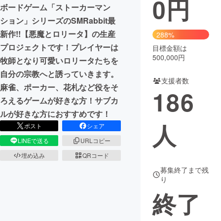
0
円
ボードゲーム「ストーカーマン
まちづくり・地域活性化
ション」シリーズのSMRabbit最
新作!!【悪魔とロリータ】の生産
288%
プロジェクトです！プレイヤーは
目標金額は
CAMPFIRE for Social Good
CAMPFIRE Creation
500,000円
牧師となり可愛いロリータたちを
CAMPFIREふるさと納税
machi-ya
コミュニティ
自分の宗教へと誘っていきます。
支援者数
麻雀、ポーカー、花札など役をそ
186
ろえるゲームが好きな方！サブカ
ルが好きな方におすすめです！
人
ポスト
シェア
LINEで送る
URLコピー
埋め込み
QRコード
募集終了まで残
り
終了