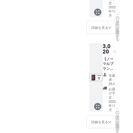
本プラ
レター
定：
ンに製
2022
（1枚）
年11
品（悪
【金
こ
月
魔とロ
額】 プ
の
リ
リー
ラン
タ
ー
タ）は
1,500円
ン
詳細を見る
を
付いて
送料込
選
択
おりま
み（ス
す
る
せん。
マート
3,0
ゲーム
レター
で遊び
20
使用）
円
たい方
【詳
【ノー
はノー
細】
マルプ
マルプ
「ポス
ラン】
ラン等
トカー
★製品
をお選
ド」 サ
支援
（1セッ
び下さ
イズ：
者：
ト）
い。 ・
100x14
25人
【金
アクリ
8mm
お届
額】 プ
ル製
「サン
け予
ラン
デッキ
定：
キュー
2,500円
2022
スタン
レ
年11
+送料
ド（1
ター」
こ
月
520円
個） ・
の
製作者
リ
（レ
アクリ
タ
である
ー
ター
ル製の
ン
狐鞭か
詳細を見る
を
パック
ぞきコ
選
らの直
択
プラ
マ（1
す
筆