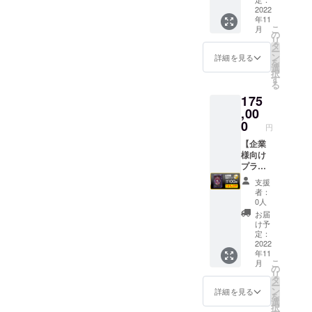
料無
たヨシ
or M or
牧師さ
ロリー
Fの価格
2022
料）
ジマシ
L or XL
んのイ
年11
タTシャ
になり
【詳
ウさん
カ
ラスト
こ
月
ツ（1
ます。
細】
の
があな
ラー：
が施さ
リ
枚） ・
★製品
「製
タ
たの宗
Aパ
れたア
ー
プレイ
（50
品」 悪
ン
教画風
詳細を見る
ターン-
クリル
を
マット
セッ
魔とロ
選
似顔絵
ボディ/
製のア
択
（1枚）
ト）
リータ
す
を描き
ホワイ
クリル
る
・アク
【金
の基本
ます。
ト
コマに
175
リル製
額】 プ
セット
あなた
（White
なりま
デッキ
ラン
,00
です。
の顔写
）＋デ
す。 ※
スタン
100,000
「特製
0
真とあ
ザイン
通常版
円
ド（1
円（送
セミ
なたの
部/ブ
はシン
個） ・
料無
【企業
オー
好きな
ラック
プルな
アクリ
料）
様向け
ダー
モチー
Bパ
デザイ
ル製の
【詳
プラン
シャ
フを元
ターン-
ンの木
ぞきコ
細】
(レギュ
ツ」 あ
に世界
ボディ/
製コマ
支援
マ（1
「製
ラー)】
なたが
で1枚だ
グレー
者：
です。
個）
品」 悪
★定価
選んだ
けの作
0人
（Pepp
【金
魔とロ
2,500円
本ゲー
品をシ
er）＋
お届
額】 プ
リータ
の
ム（悪
ウさん
け予
デザイ
ラン
の基本
30%OF
魔とロ
定：
に制作
ン部/ブ
50,000
セット
Fの価格
2022
リー
して頂
ラック
年11
円（送
です。
になり
タ）の
きま
ボ
こ
月
料無
「宣伝
ます。
ロリー
の
す。 サ
ディ：
リ
料）
協力」
★製品
タちゃ
タ
イズ：
コン
ー
【詳
販売時
（100
んを元
ン
A4 画
詳細を見る
フォー
を
細】
はこち
セッ
に、生
選
材：ア
トカ
択
「製
らのア
ト）