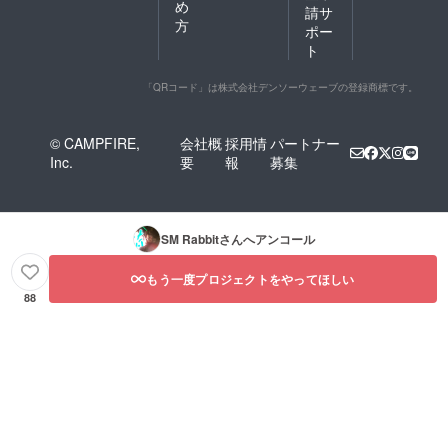
め
ること
はシン
請サ
が可能
プルな
方
ポー
です。
デザイ
ト
「アク
ンの木
リル製
製コマ
のぞき
です。
「QRコード」は株式会社デンソーウェーブの登録商標です。
コマ」
両面に
牧師さ
© CAMPFIRE,
会社概
採用情
パートナー
んのイ
Inc.
要
報
募集
ラスト
が施さ
れたア
クリル
製のア
SM Rabbit
さんへアンコール
クリル
コマに
なりま
もう一度プロジェクトをやってほしい
す。 ※
88
通常版
はシン
プルな
デザイ
ンの木
製コマ
です。