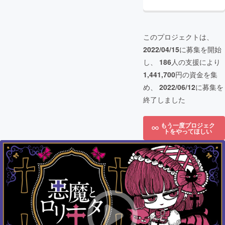
このプロジェクトは、
2022/04/15
に募集を開始
し、
186
人の支援により
1,441,700
円の資金を集
め、
2022/06/12
に募集を
終了しました
もう一度プロジェク
トをやってほしい