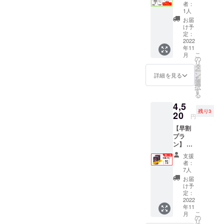
ン】 注
マット
セット
者：
意！！
（1枚）
1人
できる
本プラ
【金
カード
お届
ンに製
額】 プ
け予
サイズ
品（悪
ラン
定：
はミニ
魔とロ
2022
3,000円
ユーロ
年11
リー
+送料
サイズ
こ
月
タ）は
520円
の
（44×6
リ
付いて
（レ
タ
8mm）
ー
おりま
ター
ン
詳細を見る
とな
を
せん。
パック
選
り、同
択
ゲーム
プラ
す
サイズ
る
で遊び
ス）
であれ
4,5
たい方
【詳
ば他の
残り3
はノー
20
細】
ゲーム
円
マルプ
「プレ
のカー
【早割
ラン等
イマッ
ドでも
プラ
をお選
ト」 高
使用す
ン】 ☆
び下さ
品質な
ること
限定10
い。 ・
ラバー
が可能
支援
個！
悪魔と
製プレ
者：
です。
1000円
ロリー
イマッ
7人
「アク
OFF！
タTシャ
トにな
お届
リル製
！ ★製
ツ（１
りま
け予
のぞき
品（1
枚）
定：
す。
コマ」
セッ
2022
【金
カード
両面に
年11
ト）
額】 プ
枠が印
牧師さ
こ
月
【金
ラン
の
刷され
んのイ
リ