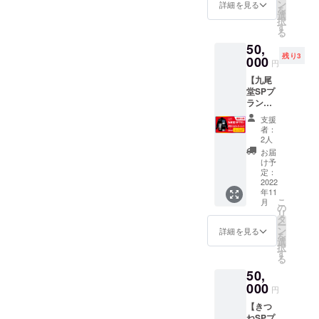
名前を
【詳
ン
イマッ
詳細を見る
・ゲー
ラック
を
記載
細】
選
トにな
ム内容
Bパ
択
（スペ
「製
す
りま
参考記
ターン-
る
シャル
品」 悪
す。
事
ボディ/
50,
サンク
魔とロ
カード
（FUTA
グレー
残り3
ス枠）
000
リータ
枠が印
RIASO
円
（Pepp
・あな
の基本
刷され
BI様
er）＋
【九尾
たの宗
セット
たマッ
ペー
デザイ
堂SPプ
教画風
です。
トと
ジ）
ン部/ブ
ラン】
イラス
「悪魔
なって
https://f
ラック
☆限定5
ト（1
とロ
おり、
utarias
支援
ボ
個！ ★
枚） ・
リータT
遊びや
者：
obi.com
ディ：
製品（1
悪魔と
シャ
2人
すさが
/superu
コン
セッ
ロリー
ツ」 イ
アップ
お届
ndergro
フォー
ト） ◎
タTシャ
ラト
け予
しま
undidol/
トカ
ゲーム
ツ（1
定：
レー
す。
ラーズ
内冊子
2022
枚） ・
ター
「アク
ガーメ
年11
にあな
プレイ
「シ
リル製
ントダ
こ
月
たのお
マット
の
ウ」が
デッキ
イTシャ
リ
名前を
（1枚）
タ
書き下
スタン
ツ 印
ー
記載
・アク
ン
ろした
詳細を見る
ド」 悪
刷：シ
を
（スペ
リル製
選
本ゲー
魔とロ
ルクス
択
シャル
デッキ
す
ムの
リータ
クリー
る
サンク
スタン
キャラ
の山札
ン（表1
50,
ス枠）
ド（1
クター
をセッ
版/裏1
・特製
000
個） ・
をメイ
トでき
円
版）
セミ
アクリ
ンに、
るスタ
【きつ
オー
ル製の
両面に
ンドに
ねSPプ