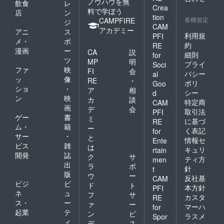
「備考
ノウハウを無
飲食
レ
版/裏1
すさが
デッキ
Crea
欄」に
料で学ぼう
版）
アップ
店
ン
スタン
以下の2
tion
「プレ
各種規定
しま
CAMPFIRE
ジ
ド」 悪
項目を
CAM
イマッ
す。
アカデミー
魔とロ
アニ
ス
ご記入
ト」 高
利用規
PFI
「アク
リータ
お願い
メ・
ポ
品質な
リル製
約
RE
の山札
しま
漫画
ー
ラバー
CA
説
デッキ
細則
for
をセッ
す。
製プレ
ツ
スタン
MP
明
トでき
プライ
１：セ
Soci
イマッ
ド」 悪
ファ
映
FI
会
るスタ
ミオー
バシー
al
トにな
魔とロ
ッ
像
ンド。
ダー
RE
・
ポリ
りま
Goo
リータ
「アク
シャツ
ショ
・
ア
相
す。
の山札
シー
d
リル製
に入れ
ン
映
カード
カ
談
をセッ
特定商
CAM
のぞき
たい
枠が印
画
トでき
デ
会
コマ」
取引法
PFI
キャラ
刷され
るスタ
ゲー
書
ミ
両面に
の名前
に基づ
RE
たマッ
ンドに
ム・
籍
牧師さ
ー
と宗教
く表記
for
トと
なりま
んのイ
サー
・
（例：
と
なって
情報セ
す。
Ente
ラスト
ネコ教
ビス
雑
は
おり、
セット
キュリ
rtain
が施さ
のテレ
開発
誌
遊びや
できる
ク
サ
ティ方
れたア
men
サ）
すさが
カード
出
ラ
ポ
クリル
２：ス
針
t
アップ
サイズ
版
製のア
ウ
ー
ペシャ
反社基
CAM
しま
はミニ
クリル
ビジ
ビ
ルサン
ド
ト
す。
本方針
PFI
ユーロ
コマ。
クス枠
ネ
ュ
フ
サ
「アク
サイズ
カスタ
RE
★お願
に入れ
ス・
ー
リル製
ァ
ー
（44×6
マーハ
for
い★ 支
たいあ
デッキ
起業
テ
8mm）
ン
ビ
援時の
ラスメ
なたの
Spor
スタン
とな
ィ
デ
ス
「備考