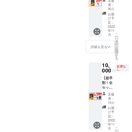
願いと
い。ま
支援
遊びや
個！300
「製
ており
で情報
ご注意
者：
た、頂
すさが
円
品」 悪
ます。
拡散さ
30人
★★ 本
いた写
アップ
OFF！
魔とロ
日時と
せて頂
ページ
お届
真は今
しま
！ ★製
リータ
時間は
きま
け予
のキャ
回のシ
す。
品（1
の基本
定：
支援後
す。是
ラク
ウさん
「アク
セッ
2022
セット
のメー
非ご協
ター紹
の作品
リル製
年11
ト）
です。
ルのや
力させ
介部分
制作以
デッキ
こ
月
【金
本製品
の
りとり
てくだ
を参照
外での
スタン
リ
額】 プ
だけで
タ
にて行
さい。
にして
使用は
ド」 悪
ー
ラン
遊べま
ン
わせて
お願
詳細を見る
いただ
致しま
魔とロ
を
2,200円
す。
選
頂きま
い：備
き、
せん。
リータ
択
+送料
す
す。
考欄に
シャツ
好きな
の山札
る
520円
「テス
店舗名
に入れ
モチー
をセッ
10,
（レ
トプレ
と住所
たい
フに関
在庫な
トでき
ター
000
し
イ版悪
をご記
キャラ
円
しては
るスタ
パック
魔とロ
入くだ
の名前
プラン
ンドに
【超早
プラ
リー
さい。
と宗教
支援の
なりま
割！全
ス）
タ」 す
（例：
タイミ
す。
セット
【詳
べての
ネコ教
ングで
セット
プラ
細】
イラス
のテレ
支援
ご記入
できる
ン】 ☆
「製
トが本
者：
サ）を
お願い
カード
限定10
品」 悪
10人
ゲーム
ご記入
いたし
サイズ
個！
魔とロ
の製作
お届
くださ
ます
はミニ
1000円
リータ
け予
者であ
い。デ
（モ
ユーロ
OFF！
の基本
定：
る狐鞭
ザイン
チーフ
サイズ
！ ★製
2022
セット
のイラ
レイア
数は1〜
（44×6
年11
品（1
です。
ストの
ウトは
２）
こ
8mm）
月
セッ
本製品
の
デザイ