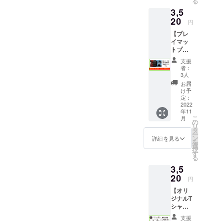
る
ス）
個）
Thank
3,5
【詳
【金
youのレ
細】
20
額】 プ
ターで
円
「製
ラン
す。
【プレ
品」 悪
2,500円
イマッ
魔とロ
+送料
トプラ
リータ
370円
ン】 注
の基本
（レ
支援
意！！
セット
ター
者：
本プラ
です。
パック
3人
ンに製
本製品
ライ
お届
品（悪
だけで
ト）
け予
魔とロ
遊べま
定：
【詳
リー
2022
す。
細】
年11
タ）は
「アク
こ
月
付いて
の
リル製
リ
おりま
タ
デッキ
ー
せん。
ン
スタン
詳細を見る
を
ゲーム
選
ド」 悪
択
で遊び
す
魔とロ
る
たい方
リータ
3,5
はノー
の山札
マルプ
20
をセッ
円
ラン等
トでき
【オリ
をお選
るスタ
ジナルT
び下さ
ンドに
シャツ
い。 ・
なりま
プラ
プレイ
す。
支援