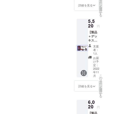
額】 プ
3,000円
タ
たマッ
ラスト
ー
ラン
+送料
ン
トと
詳細を見る
が施さ
を
2,200円
520円
選
なって
れたア
択
+送料
（レ
す
おり、
クリル
る
520円
ター
遊びや
製のア
5,5
（レ
パック
すさが
クリル
ター
20
プラ
アップ
円
コマに
パック
ス）
しま
なりま
【製品
プラ
【詳
す。 サ
す。 ※
＋デッ
ス）
細】 イ
イズ：
通常版
キスタ
【詳
ラト
60x35c
はシン
ンド＋
細】
レー
m
支援
プルな
アクリ
「製
ター
者：
デザイ
ルコマ
品」 悪
「シ
1人
ンの木
プラ
魔とロ
ウ」が
お届
製コマ
ン】 ★
リータ
書き下
け予
です。
製品（1
の基本
定：
ろした
セッ
2022
セット
本ゲー
年11
ト） ・
です。
ムの
こ
月
アクリ
本製品
の
キャラ
リ
ル製
だけで
タ
クター
ー
デッキ
遊べま
ン
をメイ
詳細を見る
を
スタン
す。
選
ンに、
択
ド（1
す
両面に
る
個） ・
ユニ
6,0
アクリ
セック
ル製の
20
スなデ
円
ぞきコ
ザイン
【製品
マ（1