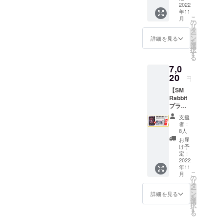
Aパ
ロリー
2022
です。
の山札
ターン-
年11
タTシャ
「プレ
をセッ
ボディ/
こ
月
ツ（1
イマッ
の
トでき
ホワイ
リ
枚）
ト」 高
タ
るスタ
ト
ー
【金
品質な
ン
ンドに
詳細を見る
（White
を
額】 プ
ラバー
選
なりま
）＋デ
択
ラン
製プレ
す
す。
ザイン
る
5,500円
イマッ
セット
部/ブ
7,0
+送料
トにな
できる
ラック
520円
20
りま
カード
円
Bパ
（レ
す。
サイズ
ターン-
【SM
ター
カード
はミニ
ボディ/
Rabbit
パック
枠が印
ユーロ
グレー
プラ
ライ
刷され
サイズ
（Pepp
ン】 ★
ト）
たマッ
（44×6
支援
er）＋
製品（1
【詳
トと
8mm）
者：
デザイ
セッ
細】
なって
8人
とな
ン部/ブ
ト） ・
「製
おり、
り、同
お届
ラック
スー
品」 悪
遊びや
け予
サイズ
ボ
パーア
魔とロ
定：
すさが
であれ
ディ：
ンダー
2022
リータ
アップ
ば他の
コン
年11
グラウ
の基本
しま
ゲーム
フォー
こ
月
ンドア
セット
の
す。
のカー
トカ
リ
イドル
です。
タ
ドでも
ラーズ
ー
（1セッ
「悪魔
ン
詳細を見る
使用す
ガーメ
を
ト）
とロ
選
ること
ントダ
択
【金
リータT
す
が可能
イTシャ
る
額】 プ
シャ
です。