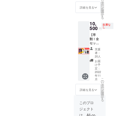
プラン
「悪魔
リ
とな
ト） ・
だけで
タ
ンにな
画像に
とロ
ー
り、同
悪魔と
遊べま
ン
詳細を見る
りま
あるレ
リータT
を
サイズ
ロリー
す。
選
す。こ
イアウ
シャ
択
であれ
タTシャ
す
んなデ
トと同
ツ」 イ
る
ば他の
ツ（1
ザイン
じ配置
ラト
ゲーム
10,
枚） ・
のモノ
になり
在庫な
レー
のカー
プレイ
500
し
からス
円
ますの
ター
ドでも
マット
タート
でご了
「シ
使用す
【早
（1枚）
して製
承くだ
ウ」が
ること
割！全
・アク
品版だ
さい。
書き下
が可能
セット
リル製
とこう
タグ部
ろした
です。
プラ
デッキ
なるん
支援
分のお
本ゲー
「アク
ン】 ☆
スタン
者：
だーみ
名前は
ムの
リル製
限定20
ド（1
20人
たいな
一点も
キャラ
のぞき
個！500
個） ・
お届
感動は
のであ
クター
コマ」
円
アクリ
け予
味わっ
る印と
をメイ
両面に
OFF！
ル製の
定：
ていた
して入
ンに、
牧師さ
！ ★製
2022
ぞきコ
だける
れさせ
両面に
んのイ
年11
品（1
マ（1
かもし
ていた
こ
ユニ
月
ラスト
セッ
個）
の
れませ
だきま
リ
セック
が施さ
ト） ・
【金
タ
ん。
す、服
ー
スなデ
れたア
悪魔と
額】 プ
ン
詳細を見る
★★お
のデザ
を
ザイン
クリル
ロリー
ラン
選
願いと
イン自
択
を施し
製のア
タTシャ
10,000
す
ご注意
体には
る
たTシャ
クリル
ツ（1
円（送
このプロ
★★ 本
あまり
ツとな
コマに
枚） ・
料無
プラン
干渉し
りま
ジェクト
なりま
プレイ
料）
に付く
てきま
す。 サ
す。 ※
マット
【詳
は、All-or-
テスト