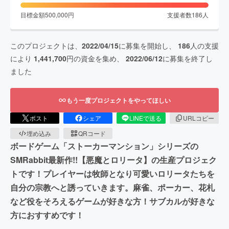
目標金額
500,000
円
支援者数
186
人
このプロジェクトは、
2022/04/15
に募集を開始し、
186
人の支援
により
1,441,700
円の資金を集め、
2022/06/12
に募集を終了し
ました
もう一度プロジェクトをやってほしい
ポスト
シェア
LINEで送る
URLコピー
埋め込み
QRコード
ボードゲーム「ストーカーマンション」シリーズの
SMRabbit最新作!!【悪魔とロリータ】の生産プロジェク
トです！プレイヤーは牧師となり可愛いロリータたちを
自分の宗教へと誘っていきます。麻雀、ポーカー、花札
など役をそろえるゲームが好きな方！サブカルが好きな
方におすすめです！