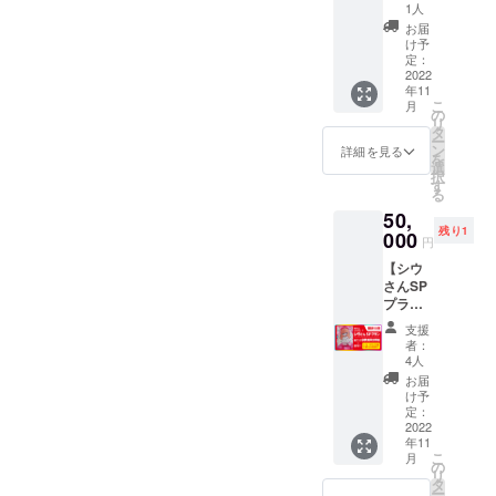
セッ
マ（1
ベルの2
1人
ある
ト） ・
個）
作目の
comfort
お届
悪魔と
【金
タイト
け予
colors
ロリー
額】 プ
定：
ルにな
社のボ
タTシャ
2022
ラン
りま
ディを
年11
ツ（1
8,000円
す。3~4
使用
こ
月
枚） ・
+送料
の
人対戦
し、着
リ
プレイ
520円
タ
のボー
心地の
ー
マット
（レ
ン
ドゲー
詳細を見る
良いT
を
（1枚）
ター
選
ムで
シャツ
択
・アク
パック
す
す。ア
となっ
る
リル製
ライ
イドル
ており
50,
デッキ
ト）
たちが
ます。
残り1
スタン
000
【詳
互いを
サイ
円
ド（1
細】
蹴落と
ズ：S
【シウ
個） ・
「製
しなが
or M or
さんSP
アクリ
品」 悪
ら下剋
L or XL
プラ
ル製の
魔とロ
上を狙
カ
ン】 ☆
ぞきコ
リータ
うカー
ラー：
支援
限定5
マ（1
の基本
ドバト
者：
Aパ
個！ ★
個）
セット
4人
ルゲー
ターン-
製品（1
【金
です。
ムと
お届
ボディ/
セッ
額】 プ
「プレ
け予
なって
ホワイ
ト） ◎
ラン
定：
イマッ
おり、
ト
ゲーム
2022
11,000
ト」 高
プレイ
（White
年11
内冊子
円（送
品質な
時間は
）＋デ
こ
月
にあな
料無
の
ラバー
約2時間
ザイン
リ
たのお
料）
タ
製プレ
です。
部/ブ
ー