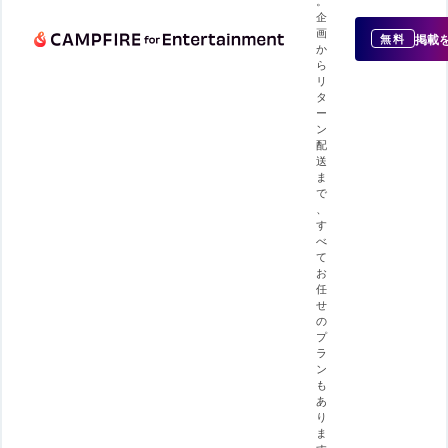
企
画
掲載
無料
か
ら
リ
タ
ー
ン
配
送
ま
で
、
す
べ
て
お
任
せ
の
プ
ラ
ン
も
あ
り
ま
す