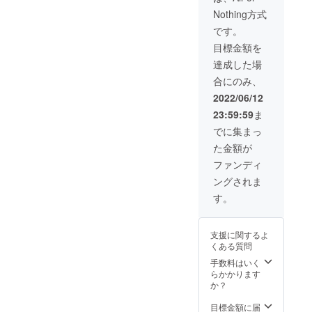
せん。
イズ：S
通常版
（1枚）
細】
プレイ
「悪魔
or M or
Nothing方式
はシン
・アク
「製
版キッ
とロ
L or XL
プルな
リル製
品」 悪
です。
トは全
リータT
カ
デザイ
デッキ
魔とロ
て製作
シャ
ラー：
目標金額を
ンの木
スタン
リータ
者であ
ツ」 イ
Aパ
製コマ
ド（1
の基本
達成した場
る狐鞭
ラト
ターン-
です。
個） ・
セット
のカッ
レー
ボディ/
合にのみ、
アクリ
です。
トと貼
ター
ホワイ
ル製の
「悪魔
2022/06/12
り付け
「シ
ト
ぞきコ
とロ
（手作
ウ」が
（White
23:59:59
ま
マ（1
リータT
業）で
書き下
）＋デ
個）
シャ
でに集まっ
制作い
ろした
ザイン
【金
ツ」 イ
たしま
本ゲー
部/ブ
た金額が
額】 プ
ラト
す。愛
ムの
ラック
ラン
レー
ファンディ
情込め
キャラ
Bパ
10,500
ター
て制作
クター
ターン-
ングされま
円（送
「シ
します
をメイ
ボディ/
料無
ウ」が
す。
が、製
ンに、
グレー
料）
書き下
品版の
両面に
（Pepp
【詳
ろした
クオリ
ユニ
er）＋
細】
本ゲー
ティで
セック
支援に関するよ
デザイ
「製
ムの
はな
スなデ
くある質問
ン部/ブ
品」 悪
キャラ
く、あ
ザイン
ラック
魔とロ
クター
手数料はいく
くまで
を施し
ボ
リータ
をメイ
らかかります
テスト
たTシャ
ディ：
の基本
ンに、
か？
用の仕
ツとな
コン
セット
両面に
上がり
りま
フォー
です。
ユニ
目標金額に届
になり