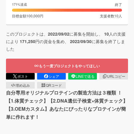
終了
171
%達成
目標金額
100,000
円
支援者数
10
人
このプロジェクトは、
2022/09/02
に募集を開始し、
10
人の支援
により
171,250
円の資金を集め、
2022/09/30
に募集を終了しま
した
もう一度プロジェクトをやってほしい
ポスト
シェア
LINEで送る
URLコピー
埋め込み
QRコード
自分専用オリジナルプロテインの製造方法は３種類 ！
【1.体質チェック】【2.DNA遺伝子検査×体質チェック】
【3.OEMカスタム】あなたにぴったりなプロテインが簡
単に作れます！