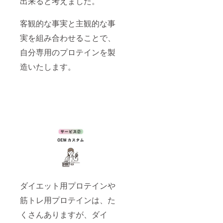
出来ると考えました。
アドレ
月１袋
及び添
をご確
スは一
ずつお
加物等
認くだ
致して
送りい
の食品
さい。
客観的な事実と主観的な事
いる必
たしま
表示は
要があ
すが、
実を組み合わせることで、
お届け
りま
ご希望
商品の
す。 変
自分専用のプロテインを製
があれ
ラベル
更した
ば、ま
に表記
造いたします。
い場合
とめて
されま
には、
送るこ
す。 商
ご連絡
とも可
品開封
をいた
能で
前には
だけれ
す。 詳
必ずお
ば対応
細は、
届けの
をさせ
追って
リター
て頂き
メール
ンに貼
ます。
をさせ
付され
プロテ
て頂き
たラベ
イン
ます。
ルや注
は、毎
※原材料
意書き
月１袋
及び添
をご確
ずつお
加物等
認くだ
送りい
の食品
さい。
ダイエット用プロテインや
たしま
表示は
すが、
お届け
筋トレ用プロテインは、た
ご希望
商品の
があれ
ラベル
くさんありますが、ダイ
ば、ま
に表記