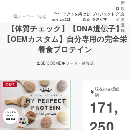
新
ロ
規
グ
会
プロジェクトを掲
はじ
プロジェクト
/
載するには
める
をさがす
イ
員
ン
登
【体質チェック】【DNA遺伝子】
録
【OEMカスタム】自分専用の完全栄
養食プロテイン
人気のプロ
注目のリ
注目の新着プロ
募集終了が近いプ
もうすぐ公開
ジェクト
ターン
ジェクト
ロジェクト
されます
SB COSME
フード・飲食店
アート・写真
音楽
現在の支援総
テクノロジー・ガジェット
ゲーム・サ
額
171,
映像・映画
書籍・雑誌
250
ビジネス・起業
チャレンジ