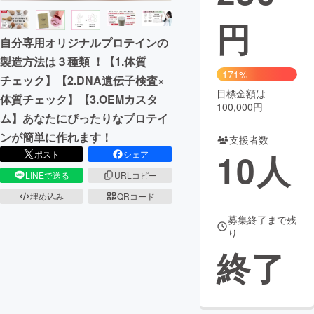
円
まちづくり・地域活性化
自分専用オリジナルプロテインの
製造方法は３種類 ！【1.体質
CAMPFIRE for Social Good
CAMPFIRE Creation
171%
チェック】【2.DNA遺伝子検査×
CAMPFIREふるさと納税
machi-ya
コミュニティ
目標金額は
体質チェック】【3.OEMカスタ
100,000円
ム】あなたにぴったりなプロテイ
ンが簡単に作れます！
支援者数
10
人
ポスト
シェア
LINEで送る
URLコピー
埋め込み
QRコード
募集終了まで残
り
終了