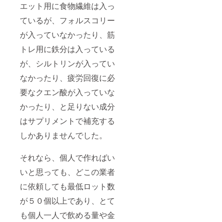
とめて
されま
エット用に食物繊維は入っ
送るこ
す。 商
とも可
ているが、フォルスコリー
品開封
能で
前には
が入っていなかったり、筋
す。 詳
必ずお
細は、
届けの
トレ用に鉄分は入っている
追って
リター
メール
ンに貼
が、シルトリンが入ってい
をさせ
付され
て頂き
たラベ
なかったり、疲労回復に必
ます。
ルや注
※原材料
要なクエン酸が入っていな
意書き
及び添
をご確
かったり、と足りない成分
加物等
認くだ
の食品
さい。
はサプリメントで補充する
表示は
お届け
しかありませんでした。
商品の
ラベル
に表記
それなら、個人で作ればい
されま
す。 商
いと思っても、どこの業者
品開封
に依頼しても最低ロット数
前には
必ずお
が５０個以上であり、とて
届けの
リター
も個人一人で飲める量や金
ンに貼