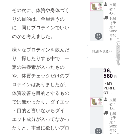
PROTEI
プーン
サイト
支援
N（750
１個 サ
から任
者：
その次に、体質や身体づく
g）ー６
イト内
意で追
4人
か月
で、
加出来
りの目的は、全員違うの
お届
分ーサ
OEM製
ます。
け予
イト内
に、同じプロテインでいい
造フル
定：
OEM製
選択引
2022
カスタ
造フル
年10
のかと考えました。
換券 ⇨
ムやAI
カスタ
こ
月
任意の
診断か
の
ムは、
リ
商品を
ら商品
タ
追加栄
ー
様々なプロテインを飲んだ
サイト
をご選
ン
養素３
詳細を見る
を
からお
択して
選
種類ま
り、探したりする中で、一
択
選びい
くださ
す
で追加
る
ただけ
い。
出来ま
定の栄養素が入ったもの
36,
ます。
DNA検
す。
・
580
査(初回
や、体質チェックだけのプ
Campfi
円
シェー
のみ検
reの
・MY
ロテインはありましたが、
カー１
査料
メール
PERFE
個 ・計
5,500
アドレ
体質改善を目的とするもの
CT
量ス
円)は、
スと、
PROTEI
プーン
サイト
サイト
支援
では無かったり、ダイエッ
N（750
１個 サ
から任
に登録
者：
g）ー１
イト内
意で追
1人
頂く
ト目的と言いながらダイ
２か月
で、
加出来
メール
お届
分ーサ
OEM製
ます。
け予
エット成分が入ってなかっ
アドレ
イト内
造フル
定：
OEM製
スは一
選択引
2022
カスタ
たりと、本当に欲しいプロ
造フル
致して
年10
換券 ⇨
ムやAI
カスタ
いる必