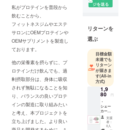
ジを送る
ン、サプリ
私がプロテインを普段から
メントに関
飲むことから、
するOEM商
フィットネスジムやエステ
品を製造
リターンを
し、
サロンにOEMプロテインや
大手フィッ
選ぶ
OEMサプリメントを製造し
トネスジム
ております。
や大手エス
目標金額
テサロンに
未達でも
他の栄養素を摂らずに、プ
商品を卸し
リターン
ています。
が届きま
ロテインだけ飲んでも、過
個人向け
す
(All-in
剰摂取部分は、身体に吸収
方式)
に、商品開
されず無駄になることを知
発を実施し
1,9
80
たのが、SB
円
り、バランスの良いプロテ
COSMEブラ
・
インの製造に取り組みたい
シェー
ンドです。
カー１
と考え、本プロジェクトを
皆様に喜ば
個 ⇨MY
支援
れる商品の
PERFE
立ち上げました。より良い
者：
CT
開発を進め
0人
商品を開発するために、１
PROTEI