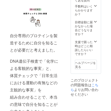
くある質問
のみ検
reの
だけれ
す。 詳
査料
メール
手数料はいく
ば対応
細は、
5,500
アドレ
らかかります
をさせ
追って
円)は、
スと、
か？
て頂き
メール
サイト
サイト
ます。
をさせ
から任
に登録
目標金額に届
プロテ
て頂き
意で追
頂く
かなかった場
イン
ます。
加出来
メール
合どうなりま
は、毎
※原材料
ます。
アドレ
すか？
月１袋
及び添
自分専用のプロテインを製
OEM製
スは一
ずつお
加物等
造フル
致して
支援で困った
送りい
造するために自分を知るこ
の食品
カスタ
いる必
時はどこに相
たしま
表示は
ムは、
とが必要だと考えました。
要があ
談したらいい
すが、
お届け
追加栄
りま
ですか？
ご希望
商品の
養素３
す。 変
があれ
ラベル
DNA遺伝子検査で「化学に
種類ま
更した
ば、ま
に表記
ヘルプページを
で追加
い場合
とめて
されま
見る
よる客観的な事実」と、
出来ま
には、
送るこ
す。 商
す。
ご連絡
とも可
品開封
体質チェックで「日常生活
Campfi
をいた
能で
前には
このプロジェクト
reの
だけれ
す。 詳
における運動の有無などの
必ずお
の問題報告は
こち
メール
ば対応
細は、
届けの
アドレ
ら
よりお問い合わ
をさせ
主観的な事実」を
追って
リター
スと、
て頂き
メール
せください
ンに貼
組み合わせることで、本当
サイト
ます。
をさせ
付され
に登録
プロテ
て頂き
たラベ
の意味で自分を知ることが
頂く
イン
ます。
ルや注
メール
は、毎
※原材料
意書き