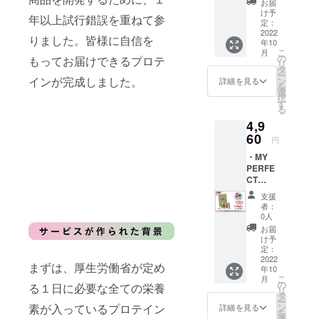
お届
てまいりま
Nロゴ入
け予
年以上試行錯誤を重ねて参
す。
り
定：
シェー
2022
りました。皆様に自信を
年10
カー
こ
月
の
もってお届けできるプロテ
リ
タ
ー
インが完成しました。
ン
詳細を見る
を
選
択
す
る
4,9
60
円
・MY
PERFE
CT
PROTEI
支援
N（750
者：
g）ー２
0人
か月
お届
分ーサ
け予
イト内
定：
選択引
2022
まずは、厚生労働省が定め
年10
換券 ⇨
こ
月
任意の
の
る１日に必要な全ての栄養
リ
商品を
タ
ー
サイト
ン
素が入っているプロテイン
詳細を見る
を
からお
選