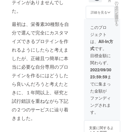
こ
月
テインがありませんでし
任意の
診断か
の
ムは、
要があ
リ
商品を
ら商品
タ
追加栄
りま
ー
た。
サイト
をご選
ン
養素３
詳細を見る
す。 変
を
からお
択して
選
種類ま
更した
択
選びい
くださ
す
で追加
い場合
最初は、栄養素30種類を自
る
ただけ
い。
出来ま
このプロ
には、
ます。
DNA検
す。
ご連絡
分で選んで完全にカスタマ
ジェクト
・
査(初回
Campfi
をいた
シェー
のみ検
イズできるプロテインを作
reの
は、
All-In方
だけれ
カー１
査料
メール
ば対応
式
です。
個 ・計
れるようにしたらと考えま
5,500
アドレ
をさせ
量ス
円)は、
スと、
目標金額に
て頂き
したが、正確且つ簡単に本
プーン
サイト
サイト
ます。
関わらず、
１個 サ
から任
に登録
プロテ
当に必要な自分専用のプロ
イト内
意で追
頂く
2022/09/30
イン
で、
加出来
メール
は、毎
テインを作るにはどうした
23:59:59
ま
OEM製
ます。
アドレ
月１袋
造フル
OEM製
スは一
ら良いんだろうと考えたと
でに集まっ
ずつお
カスタ
造フル
致して
送りい
た金額が
ムやAI
きに、１年間以上、研究と
カスタ
いる必
たしま
診断か
ムは、
要があ
ファンディ
すが、
試行錯誤を重ねながら下記
ら商品
追加栄
りま
ご希望
ングされま
をご選
養素３
す。 変
があれ
の２つのサービスに辿り着
択して
種類ま
更した
す。
ば、ま
くださ
で追加
い場合
とめて
きました。
い。
出来ま
には、
送るこ
DNA検
す。
ご連絡
とも可
支援に関するよ
査(初回
Campfi
をいた
能で