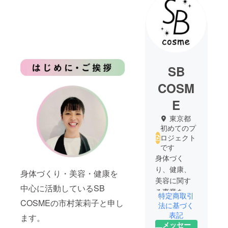
SB
COSM
E
東京都
初めてのプ
ロジェクト
です
身体づく
り、健康、
身体づくり・美容・健康を
美容に関す
中心に活動しているSB
る事業を展
特定商取引
COSMEの市村茉莉子と申し
開しており
法に基づく
ます。
表記
ます。
メッセー
プロテイ