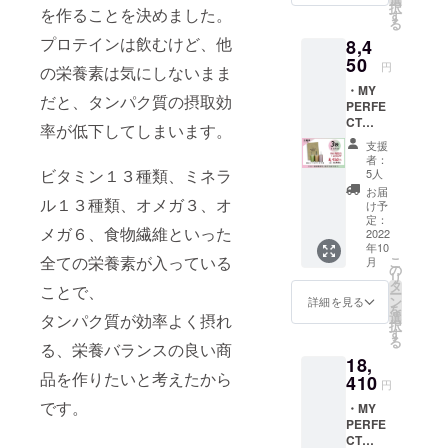
択
選びい
を作ることを決めました。
す
る
ただけ
プロテインは飲むけど、他
8,4
ます。
・
50
円
の栄養素は気にしないまま
シェー
・MY
カー１
だと、タンパク質の摂取効
PERFE
個 ・計
CT
量ス
率が低下してしまいます。
PROTEI
プーン
支援
N（750
１個 サ
者：
g）ー３
イト内
ビタミン１３種類、ミネラ
5人
か月
で、
お届
分ーサ
ル１３種類、オメガ３、オ
OEM製
け予
イト内
造フル
定：
メガ６、食物繊維といった
選択引
2022
カスタ
年10
換券 ⇨
ムやAI
全ての栄養素が入っている
こ
月
任意の
診断か
の
リ
商品を
ら商品
タ
ことで、
ー
サイト
をご選
ン
詳細を見る
を
からお
択して
選
タンパク質が効率よく摂れ
択
選びい
くださ
す
る
ただけ
る、栄養バランスの良い商
い。
18,
ます。
DNA検
品を作りたいと考えたから
・
410
査(初回
円
シェー
のみ検
です。
・MY
カー１
査料
PERFE
個 ・計
5,500
CT
量ス
円)は、