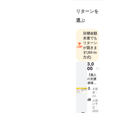
ちたいピン
クのやつ。
リターンを
一所懸命、
選ぶ
全力で応援
やお手伝い
をしたいの
目標金額
だけれど、
未達でも
何かとモタ
リターン
が届きま
モタしちゃ
す
(All-in
うけどよろ
方式)
しくね。
3,0
00
円
【個人
の支援
者様】
①ば
支援
ずーる
者：
のクリ
2人
アファ
お届
イル
け予
（A4サ
定：
イズ）1
2022