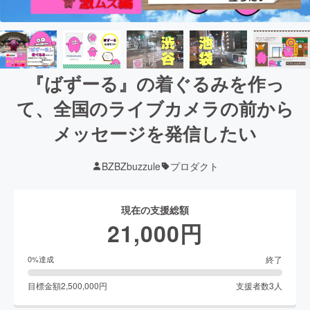
『ばずーる』の着ぐるみを作っ
て、全国のライブカメラの前から
メッセージを発信したい
BZBZbuzzule
プロダクト
現在の支援総額
21,000
円
終了
0
%達成
目標金額
2,500,000
円
支援者数
3
人