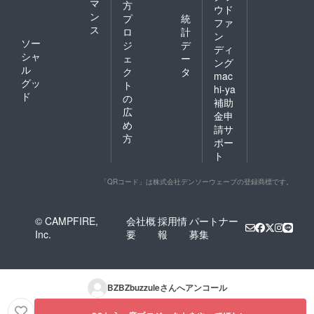
マ
方
ウド
ン
プ
統
ファ
ス
ロ
計
ン
ソー
ジ
デ
ディ
シャ
ェ
ー
ング
ル
ク
タ
mac
グッ
ト
hi-ya
ド
の
補助
広
金申
め
請サ
方
ポー
ト
「QRコード」は株式会社デンソーウェーブの登録商標です。
© CAMPFIRE,
会社概
採用情
パートナー
Inc.
要
報
募集
BZBZbuzzule
さんへアンコール