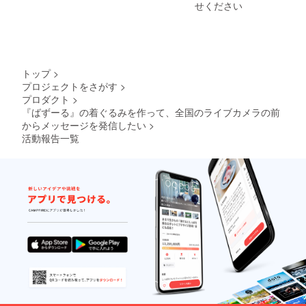
せてい
ていた
せください
ただき
だきま
ます。
す。 も
また、
しご希
その商
望の場
品や
合、お
サービ
名前ま
トップ
>
スの
たは
プロジェクトをさがす
>
ホーム
ニック
プロダクト
>
ページ
ネーム
にリン
『ばずーる』の着ぐるみを作って、全国のライブカメラの前
の文字
クさせ
のみの
からメッセージを発信したい
>
ていた
掲載も
活動報告一覧
だきま
可能で
す。 ※
す。 ※
支援
ロゴ・
時、必
バナー
ず備考
はメー
欄に掲
ル添付
載を希
にてお
望され
送りく
るお名
ださ
前をご
い。
記入く
（jpg・
ださ
png・
い。 ・
pdf） ③
掲載期
ばずー
間：2年
る公式