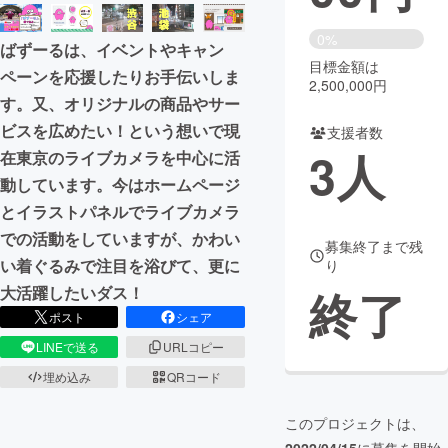
まちづくり・地域活性化
0%
ばずーるは、イベントやキャン
目標金額は
ペーンを応援したりお手伝いしま
2,500,000円
CAMPFIRE for Social Good
CAMPFIRE Creation
す。又、オリジナルの商品やサー
CAMPFIREふるさと納税
machi-ya
コミュニティ
ビスを広めたい！という想いで現
支援者数
3
人
在東京のライブカメラを中心に活
動しています。今はホームページ
とイラストパネルでライブカメラ
での活動をしていますが、かわい
募集終了まで残
い着ぐるみで注目を浴びて、更に
り
終了
大活躍したいダス！
ポスト
シェア
LINEで送る
URLコピー
埋め込み
QRコード
このプロジェクトは、