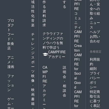
合、お
域
作
す
PFI
ん・安
名前ま
活
る
る
たは
RE
全への
性
資
ニック
コ
取り組
化
料
ネーム
ミュ
み
の文字
プロ
音
請
ニ
ニュー
のみの
ダク
楽
求
ティ
ス
掲載も
ト
CAM
ヘルプ
可能で
クラウドファ
フー
チ
す。 ※
PFI
お問い
ンディングの
ド・
ャ
ロゴ・
RE
合わせ
ノウハウを無
飲食
レ
バナー
Crea
料で学ぼう
はメー
店
ン
tion
ル添付
各種規定
CAMPFIRE
ジ
CAM
にてお
アカデミー
アニ
ス
送りく
利用規
PFI
メ・
ポ
ださ
約
RE
漫画
ー
い。
CA
説
細則
for
（jpg・
ツ
MP
明
プライ
Soci
png・
ファ
映
FI
会
バシー
al
pdf） ④
ッ
像
RE
・
ポリ
ばずー
Goo
ショ
・
ア
相
る公式
シー
d
ン
映
応援団
カ
談
特定商
CAM
用のデ
画
デ
会
取引法
PFI
ジタル
ゲー
書
ミ
に基づ
RE
会員証
ム・
籍
ー
く表記
for
を発行
サー
・
と