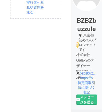
実行者へ意
見や質問を
送る
BZBZb
uzzule
東京都
初めてのプ
ロジェクト
です
株式会社
Galaxyのデ
ザイナー
karashiが生
bzbzbuzzule
み出したヘ
https://buzzule.com/
ンテコ妖
特定商取引
法に基づく
精。
表記
ベンジャミ
メッセー
ン,ばずーる,
ジを送る
ワンダー。
人の役に立