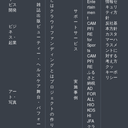
しま
情報セ
Ente
ビス
雑
は
す。（1
キュリ
rtain
開発
誌
～3名様
ク
サ
ティ方
men
分）
出
ラ
ポ
針
t
版
ウ
ー
反社基
CAM
ビジ
ビ
ド
ト
本方針
PFI
ネ
ュ
フ
サ
カスタ
RE
ス・
ー
ァ
ー
マーハ
for
起業
テ
ン
ビ
ラスメ
Spor
ィ
デ
ス
ントに
ts
ー
ィ
対する
CAM
・
ン
考え方
PFI
ヘ
グ
クッ
RE
ル
と
キーポ
ふる
ス
は
リシー
さと
ケ
プ
実
納税
ア
ロ
施
AD
アー
舞
ジ
事
FOR
ト・
台
ェ
例
ALL
写真
・
ク
HIO
パ
ト
KOS
フ
の
HI
ォ
作
JFA
ー
り
クラ