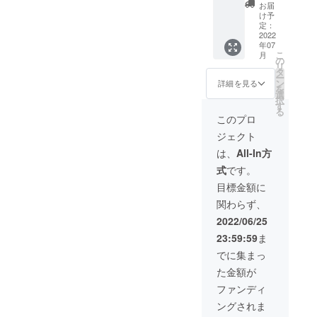
イズ）1
望の方
せてい
ニック
お届
枚・マ
は、お
ただき
け予
ネーム
グネッ
名前ま
定：
ます。
の文字
ト（約
2022
たは
※支援
のみ
年07
65ｍｍ
ニック
時、必
こ
月
ｘ65ｍ
ネーム
の
ず備考
リ
ｍ）1
を
タ
欄に掲
ー
枚・ス
buzzule
ン
載を希
詳細を見る
を
テッ
.comの
選
望され
択
カー
サイト
す
るお名
る
（約50
の
前をご
このプロ
ｍｍｘ
SUPPO
記入く
ジェクト
50ｍ
RTER（
ださ
ｍ）1枚
支援者
い。 ・
は、
All-In方
のセッ
ペー
掲載期
式
です。
ト。 ②
ジ）に
間：2年
ばずー
掲載さ
・掲載
目標金額に
るオリ
せてい
方法：
関わらず、
ジナル
ただき
お名前
トート
ます。
または
2022/06/25
バッグ
※支援
ニック
23:59:59
ま
（A4
時、必
ネーム
コット
ず備考
の文字
でに集まっ
ンバッ
欄に掲
のみ ③
た金額が
グ・ナ
載を希
ばずー
チュラ
望され
る公式
ファンディ
ル。本
るお名
応援団
ングされま
体/約
前をご
用のデ