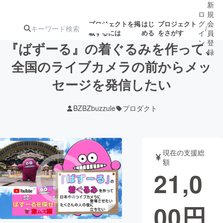
新
ロ
規
グ
会
プロジェクトを掲
はじ
プロジェクト
/
載するには
める
をさがす
イ
員
ン
登
『ばずーる』の着ぐるみを作って、
録
全国のライブカメラの前からメッ
セージを発信したい
人気のプロ
注目のリ
注目の新着プロ
募集終了が近いプ
もうすぐ公開
ジェクト
ターン
ジェクト
ロジェクト
されます
BZBZbuzzule
プロダクト
アート・写真
音楽
現在の支援総
テクノロジー・ガジェット
ゲーム・サ
額
21,0
映像・映画
書籍・雑誌
00
円
ビジネス・起業
チャレンジ