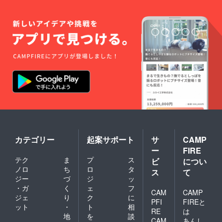
・掲載
応援団
方法：
用のデ
サポー
ジタル
ター
会員証
ページ
を発行
の左側
しま
に横400
す。（1
ｘ縦200
～3名様
pxサイ
分）
ズのロ
ゴ及び
バ
ナー、
右側に
企業・
団体名
と説明
文（200
カテゴリー
起案サポート
サ
CAMP
文字以
ー
FIRE
内）を
テク
ま
プ
ス
URLと
ビ
につい
共に掲
ノロ
ち
ロ
タ
ス
て
載させ
ジー
づ
ジ
ッ
ていた
・ガ
く
ェ
フ
だきま
CAM
CAMP
ジェ
り
ク
に
す。 も
PFI
FIREと
ット
・
ト
相
しご希
RE
は
望の場
地
を
談
CAM
あんし