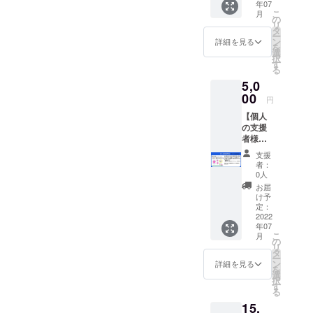
年07
枚・マ
こ
月
グネッ
の
リ
ト（約
タ
ー
65ｍｍ
ン
詳細を見る
を
ｘ65ｍ
選
択
ｍ）1
す
る
枚・ス
5,0
テッ
カー
00
円
（約50
【個人
ｍｍｘ
の支援
50ｍ
者様】
ｍ）1枚
①ば
のセッ
支援
ずーる
ト。 ②
者：
のクリ
ご支援
0人
アファ
いただ
お届
イル
いた方
け予
（A4サ
でご希
定：
イズ）1
2022
望の方
年07
枚・マ
は、お
こ
月
グネッ
名前ま
の
リ
ト（約
たは
タ
ー
65ｍｍ
ニック
ン
詳細を見る
を
ｘ65ｍ
ネーム
選
択
ｍ）1
を
す
る
枚・ス
buzzule
15,
テッ
.comの