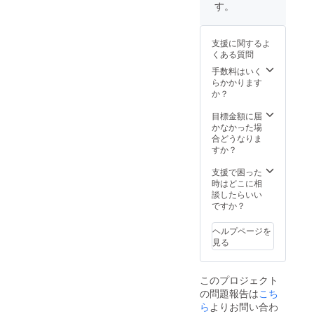
W260×
記入く
ジタル
す。
H330m
ださ
会員証
m 持ち
い。 ・
を発行
手/約
掲載期
しま
支援に関するよ
25×280
間：2年
す。
くある質問
mm
・掲載
）。 ③
方法：
手数料はいく
ご支援
サポー
らかかります
いただ
ター
か？
いた方
ページ
でご希
の左側
目標金額に届
望の方
に横400
かなかった場
は、お
ｘ縦200
合どうなりま
名前ま
pxサイ
すか？
たは
ズのロ
ニック
ゴ及び
支援で困った
ネーム
バ
時はどこに相
を
ナー、
談したらいい
buzzule
右側に
ですか？
.comの
企業・
サイト
団体名
ヘルプページを
の
と説明
見る
SUPPO
文（200
RTER（
文字以
支援者
内）を
このプロジェクト
ペー
URLと
の問題報告は
こち
ジ）に
共に掲
掲載さ
ら
よりお問い合わ
載させ