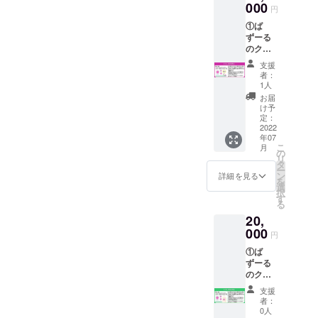
カー
000
サイト
円
（約50
の
①ば
ｍｍｘ
SUPPO
ずーる
50ｍ
RTER（
のクリ
ｍ）1枚
支援者
アファ
のセッ
ペー
支援
イル
ト。 ②
ジ）に
者：
（A4サ
ご支援
掲載さ
1人
イズ）1
いただ
せてい
お届
枚・マ
いた方
ただき
け予
グネッ
でご希
定：
ます。
ト（約
2022
望の方
※支援
年07
65ｍｍ
は、お
時、必
こ
月
ｘ65ｍ
名前ま
の
ず備考
リ
ｍ）1
たは
タ
欄に掲
ー
枚・ス
ニック
ン
載を希
詳細を見る
を
テッ
ネーム
選
望され
択
カー
を
す
るお名
る
（約50
buzzule
前をご
20,
ｍｍｘ
.comの
記入く
50ｍ
000
サイト
ださ
円
ｍ）1枚
の
い。 ・
①ば
のセッ
SUPPO
掲載期
ずーる
ト。 ②
RTER（
間：2年
のクリ
ご支援
支援者
・掲載
アファ
いただ
ペー
方法：
支援
イル
いた方
ジ）に
お名前
者：
（A4サ
でご希
掲載さ
0人
または