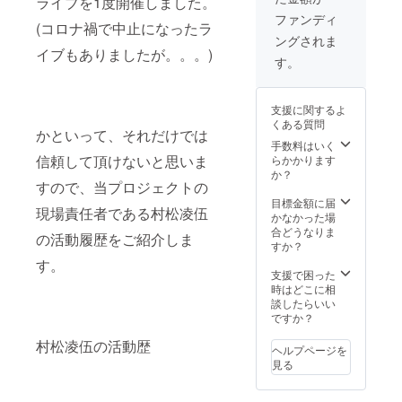
ライブを1度開催しました。
や配布物は必ず
当日に間に合う
ファンディ
(コロナ禍で中止になったラ
様にお送り下さ
ングされま
い(送料は負担願
イブもありましたが。。。)
います)」
す。
支援に関するよ
くある質問
かといって、それだけでは
手数料はいく
信頼して頂けないと思いま
らかかります
か？
すので、当プロジェクトの
目標金額に届
現場責任者である村松凌伍
かなかった場
合どうなりま
の活動履歴をご紹介しま
すか？
す。
支援で困った
時はどこに相
談したらいい
ですか？
村松凌伍の活動歴
ヘルプページを
見る