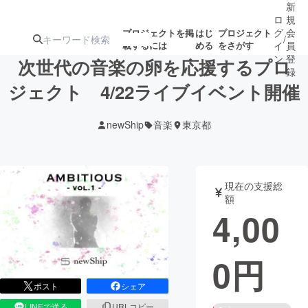
新
ロ
規
グ
会
プロジェクトを掲
はじ
プロジェクト
/
載するには
める
をさがす
イ
員
ン
登
次世代の音楽の卵を応援するプロ
録
ジェクト 4/22ライブイベント開催
人気のプロ
注目のリ
注目の新着プロ
募集終了が近いプ
もうすぐ公開
newShip
音楽
東京都
ジェクト
ターン
ジェクト
ロジェクト
されます
アート・写真
音楽
現在の支援総
額
4,00
テクノロジー・ガジェット
ゲーム・サ
0
円
映像・映画
書籍・雑誌
ポスト
シェア
ビジネス・起業
チャレンジ
LINEで送る
URLコピー