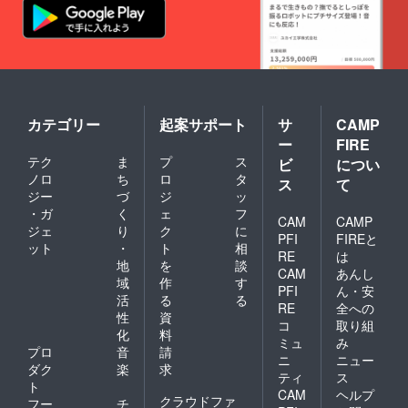
カテゴリー
起案サポート
サ
CAMP
ー
FIRE
テク
ま
プ
ス
ビ
につい
ノロ
ち
ロ
タ
ス
て
ジー
づ
ジ
ッ
・ガ
く
ェ
フ
CAM
CAMP
ジェ
り
ク
に
PFI
FIREと
ット
・
ト
相
RE
は
地
を
談
CAM
あんし
域
作
す
PFI
ん・安
活
る
る
RE
全への
性
資
コ
取り組
化
料
ミュ
み
プロ
音
請
ニ
ニュー
ダク
楽
求
ティ
ス
ト
CAM
ヘルプ
クラウドファ
フー
チ