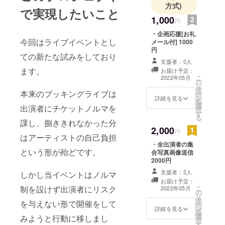
方式)
で実現したいこと
1,000
円
・企画応援[お礼
今回はライブイベントとし
メール付] 1000
円
ての新たな試みをしており
支援者：0人
ます。
お届け予定：
こ
2022年05月
の
リ
タ
本来のブッキングライブは
ー
ン
詳細を見る
を
選
出演者にチケットノルマを
択
す
る
課し、捌ききれなかった分
2,000
円
はアーティストの自己負担
・全出演者の集
という形が殆どです。
合写真画像送信
2000円
支援者：2人
しかし当イベントはノルマ
お届け予定：
制を設けず出演者にリスク
こ
2022年05月
の
リ
タ
を与えない形で開催をして
ー
ン
詳細を見る
を
選
みようと行動に移しまし
択
す