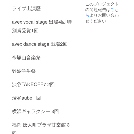
このプロジェクト
ライブ出演歴
の問題報告は
こち
ら
よりお問い合わ
せください
avex vocal stage 出場4回 特
別賞受賞1回
avex dance stage 出場2回
帝塚山音楽祭
難波学生祭
渋谷TAKEOFF7 2回
渋谷aube 1回
横浜ギャラクシー 3回
福岡 唐人町プラザ甘棠館 3
回