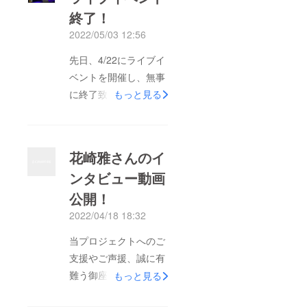
終了！
2022/05/03 12:56
先日、4/22にライブイ
ベントを開催し、無事
に終了致しました。各
もっと見る
出演者様に胸を張って
ステージに立って頂き
まして、「今までのラ
花崎雅さんのイ
イブイベントで一番楽
ンタビュー動画
しかった」「次回があ
公開！
れば是非参加したい」
などのお声を頂戴しま
2022/04/18 18:32
した。これも、ご来場
当プロジェクトへのご
いただいた皆様、ま
支援やご声援、誠に有
た、当クラウドファン
難う御座います！主催
もっと見る
ディングをご支援頂き
ライブイベント
ました皆様のお陰で