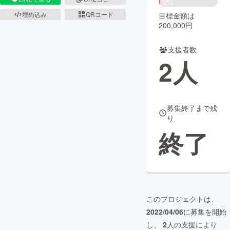
2%
埋め込み
QRコード
目標金額は
まちづくり・地域活性化
200,000円
支援者数
CAMPFIRE for Social Good
CAMPFIRE Creation
2
人
CAMPFIREふるさと納税
machi-ya
コミュニティ
募集終了まで残
り
終了
このプロジェクトは、
2022/04/06
に募集を開始
し、
2
人の支援により