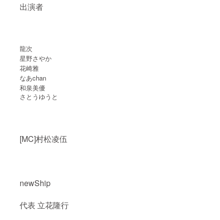
出演者
龍次
星野さやか
花崎雅
なあchan
和泉美優
さとうゆうと
[MC]村松凌伍
newShip
代表 立花隆行