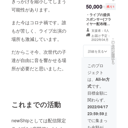
きっかけを縮小してしまう
50,000
円
残り1
可能性があります。
・ライブの提供
スポンサー[フラ
また今はコロナ禍です。誰
イヤー配布権込]
50000円 こちら
もが苦しく、ライブ出演の
支援者：0人
はライブのイベ
お届け予定：
ントタイトルの
場所も激減しています。
こ
2022年04月
の
後ろに
リ
タ
supported by 〇
ー
ン
だからこそ今、次世代の子
〇 とスポンサー
詳細を見る
を
選
様のお名前をお
択
達が自由に音を響かせる場
す
入れします。 ※
る
支援時必ず備考
このプロ
所が必要だと思いました。
欄に掲載を希望
ジェクト
されるお名前[企
業名や商品名]を
は、
All-In方
ご記入くださ
式
です。
い。 常識の範囲
内のお名前でお
目標金額に
願い致します。
関わらず、
下ネタなどはご
これまでの活動
遠慮下さい。 ま
2022/04/17
た、フライヤー
23:59:59
ま
等の配布権利も
newShipとしては配信限定
付きます。
でに集まっ
「「フライヤー
た金額が