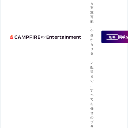
ら
実
施
可
能
。
企
画
掲載
無料
か
ら
リ
タ
ー
ン
配
送
ま
で
、
す
べ
て
お
任
せ
の
プ
ラ