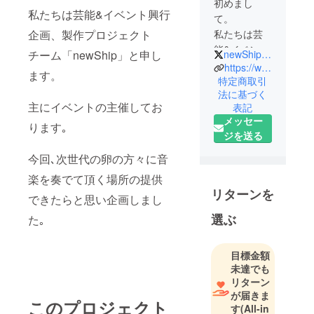
初めまし
私たちは芸能&イベント興行
て。
企画、製作プロジェクト
私たちは芸
能&イベント
チーム「newShip」と申し
newShipJP
興行企画、
https://www.newship.net/
ます。
製作プロ
特定商取引
法に基づく
ジェクト
主にイベントの主催してお
表記
チーム
メッセー
ります｡
「newShip」
ジを送る
と申しま
す。
今回､次世代の卵の方々に音
主にイベン
楽を奏でて頂く場所の提供
トの主催し
リターンを
できたらと思い企画しまし
ております｡
選ぶ
た｡
目標金額
未達でも
リターン
が届きま
このプロジェクト
す
(All-in