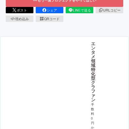
もう一度プロジェクトをやってほしい
ポスト
シェア
LINEで送る
URLコピー
埋め込み
QRコード
エ
ン
タ
メ
領
域
特
化
型
ク
ラ
フ
ァ
ン
手
数
料
0
円
か