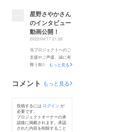
｢AMBITIOUS -vol.1-｣
す。本当に有難う御座
の出演アーティストで
いました！！！尚、ご
星野さやかさん
ある、花崎雅さんのイ
支援頂いた皆様への返
のインタビュー
ンタビュー動画を公開
礼は予定通り５月中旬
動画公開！
しました！！！
を予定しております。
2022/04/17 21:26
今しばらくお待ち下さ
いませ。改めて、当プ
当プロジェクトへのご
ロジェクトに関わって
支援やご声援、誠に有
頂いた皆様に、厚く御
難う御座います！主催
もっと見る
礼申し上げます。
ライブイベント
｢AMBITIOUS -vol.1-｣
コメント
もっと見る
の出演アーティストで
ある、星野さやかさん
のインタビュー動画を
投稿するには
ログイン
が
公開しました！！！
必要です。
プロジェクトオーナーの承
認後に掲載されます。承認
された内容を削除すること