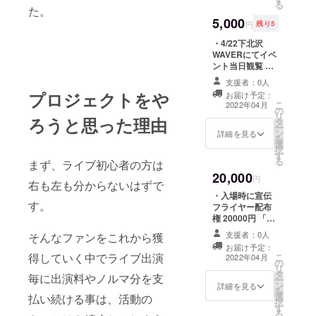
る
た。
5,000
円
残り5
・4/22下北沢
WAVERにてイベ
ント当日観覧 前
列横 マネー
支援者：0人
ジャーシート
プロジェクトをや
お届け予定：
5000円[限定5席]
こ
2022年04月
の
当日の案内をお
リ
ろうと思った理由
タ
送り[4/19にお送
ー
ン
り]します。
詳細を見る
を
選
択
す
る
まず、ライブ初心者の方は
20,000
円
右も左も分からないはずで
・入場時に宣伝
す。
フライヤー配布
権 20000円 「フ
ライヤーや配布
支援者：0人
そんなファンをこれから獲
物は必ず当日に
お届け予定：
間に合う様にお
得していく中でライブ出演
こ
2022年04月
の
送り下さい(送料
リ
タ
は負担願いま
毎に出演料やノルマ分を支
ー
ン
す)」
詳細を見る
を
選
払い続ける事は、活動の
択
す
る