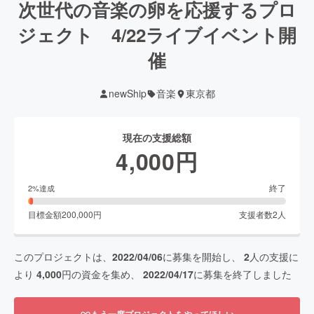
次世代の音楽の卵を応援するプロ
ジェクト 4/22ライブイベント開
催
newShip
音楽
東京都
現在の支援総額
4,000
円
終了
2
%達成
目標金額
200,000
円
支援者数
2
人
このプロジェクトは、
2022/04/06
に募集を開始し、
2
人の支援に
より
4,000
円の資金を集め、
2022/04/17
に募集を終了しました