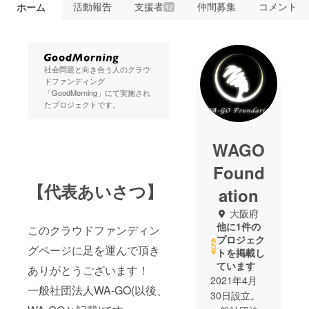
活動報告
支援者
仲間募集
コメント
ホーム
42
社会問題と向き合う人のクラウ
ドファンディング
「GoodMorning」にて実施され
たプロジェクトです。
WAGO
Found
【代表あいさつ】
ation
大阪府
他に1件の
このクラウドファンディン
プロジェク
グページに足を運んで頂き
トを掲載し
ています
ありがとうございます！
2021年4月
一般社団法人WA-GO(以後、
30日設立。