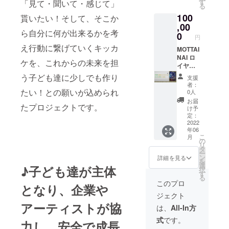
の感謝
デザイ
す
「見て・聞いて・感じて」
る
状
ンTシャ
100
MOTTAI
貰いたい！そして、そこか
ツ × 1枚
NAIオリ
,00
2022年
ら自分に何が出来るかを考
ジナル
秋の豊
0
円
ロゴ入
中公演
え行動に繋げていくキッカ
りハン
MOTTAI
1000円
ドタオ
NAI ロ
OFF（3
ケを、これからの未来を担
ル × 1枚
イヤ
名分）
MOTTAI
ル・プ
ホーム
う子ども達に少しでも作り
支援
NAIオリ
ラン
ページ
者：
ジナル
【1000
たい！との願いが込められ
等への
0人
ロゴ入
00円】
クレ
お届
たプロジェクトです。
りクー
＜学生
ジット
け予
ルマス
招待10
記載 ※
定：
ク × 2枚
名分＞
2022
ご希望
年06
MOTTAI
リター
のマス
こ
月
NAIオリ
ン内
ク
の
リ
ジナル
容：
(S/M/L)
タ
ー
デザイ
MOTTAI
・Tシャ
ン
詳細を見る
を
ンTシャ
NAI事務
ツ
選
♪子ども達が主体
択
ツ × 1枚
局から
(S/M/L/
す
る
MOTTAI
の感謝
XL)のサ
このプロ
となり、企業や
NAIオリ
状
イズを
ジェクト
ジナル
MOTTAI
「備考
アーティストが協
ロゴ入
NAIオリ
欄に」
は、
All-In方
りタン
ジナル
ご記入
式
です。
ブラー
ロゴ入
下さ
力し、安全で成長