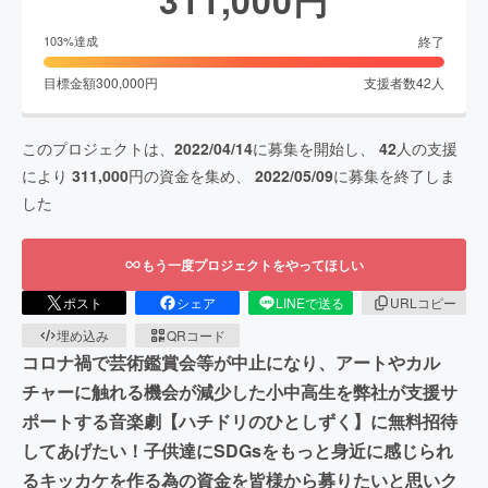
終了
103
%達成
目標金額
300,000
円
支援者数
42
人
このプロジェクトは、
2022/04/14
に募集を開始し、
42
人の支援
により
311,000
円の資金を集め、
2022/05/09
に募集を終了しま
した
もう一度プロジェクトをやってほしい
ポスト
シェア
LINEで送る
URLコピー
埋め込み
QRコード
コロナ禍で芸術鑑賞会等が中止になり、アートやカル
チャーに触れる機会が減少した小中高生を弊社が支援サ
ポートする音楽劇【ハチドリのひとしずく】に無料招待
してあげたい！子供達にSDGsをもっと身近に感じられ
るキッカケを作る為の資金を皆様から募りたいと思いク