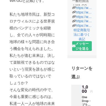
WA-GOと記載)です。
一般社団法
人WA-GOは
https://www.wagosnation.com/wagofoundation
NYのアート
https://www.facebook.com/wagofoundationofficial/
私たち地球市民は、新型コ
財団『New
https://www.instagram.com/wagogram/
ロナウィルスによる世界規
https://www.youtube.com/channel/UC7VEUkUFIYX3eZHkqyevSMg
Heritage
https://www.confetti-web.com/MOTTAINAI2022
Theatre
模のパンデミックを経験
特定商取引
Group』と
し、全ての人々が同時期に
法に基づく
パートナー
表記
地球の様々な問題に向き合
シップ提携
メッセー
を結び、地
う機会を与えられました。
ジを送る
球上で起
私たちが進む未来は、決し
こっている
て楽観視できるものではな
様々な問題
リターンを
を前向きに
いという現実を誰もが感じ
変える活動
取っているのではないで
選ぶ
を展開して
しょうか？
います。
1,0
国連が提唱
そんな変化の時代の中で、
00
円
する
今最も重要に感じるのは、
One
SDGs(持続
Drop・
私達一人一人が地球の未来
可能な開発
プラン