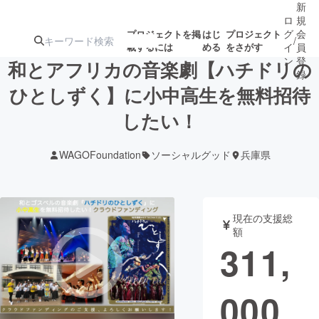
新
ロ
規
グ
会
プロジェクトを掲
はじ
プロジェクト
/
載するには
める
をさがす
イ
員
ン
登
和とアフリカの音楽劇【ハチドリの
録
ひとしずく】に小中高生を無料招待
したい！
人気のプロ
注目のリ
注目の新着プロ
募集終了が近いプ
もうすぐ公開
ジェクト
ターン
ジェクト
ロジェクト
されます
WAGOFoundation
ソーシャルグッド
兵庫県
アート・写真
音楽
現在の支援総
テクノロジー・ガジェット
ゲーム・サ
額
311,
映像・映画
書籍・雑誌
000
ビジネス・起業
チャレンジ