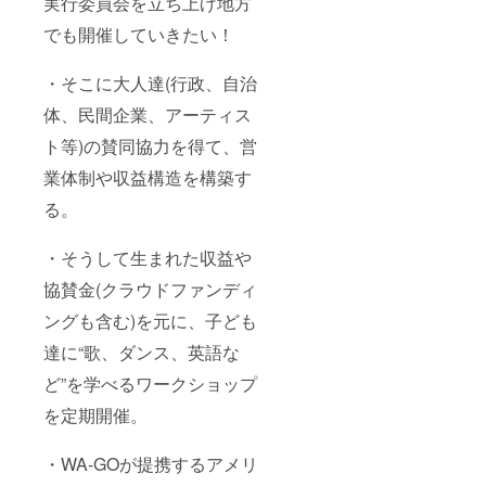
実行委員会を立ち上げ地方
い場
合、ラ
でも開催していきたい！
ンダム
に選択
したも
・そこに大人達(行政、自治
のを送
らせて
体、民間企業、アーティス
頂きま
す。 在
ト等)の賛同協力を得て、営
庫に
よって
業体制や収益構造を構築す
はご希
る。
望に添
えない
場合が
・そうして生まれた収益や
ござい
ます。
協賛金(クラウドファンディ
ングも含む)を元に、子ども
達に“歌、ダンス、英語な
ど”を学べるワークショップ
を定期開催。
・WA-GOが提携するアメリ