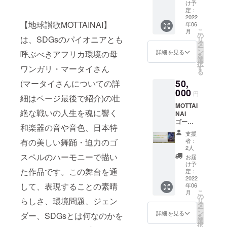
学生招
ドタオ
け予
待3名分
ル × 1
定：
＞ リ
2022
枚
【地球讃歌MOTTAINAI】
年06
ターン
2022年
こ
月
内容：
秋の豊
の
は、SDGsのパイオニアとも
リ
MOTTAI
中公演
タ
ー
NAI主催
1000円
ン
詳細を見る
呼ぶべきアフリカ環境の母
を
からの
OFF（1
選
択
サンク
名分）
ワンガリ・マータイさん
す
る
スメー
※ご希望
50,
(マータイさんについての詳
ル
のマス
MOTTAI
000
クサイ
円
細はページ最後で紹介)の壮
NAIオリ
ズを
MOTTAI
ジナル
「備考
絶な戦いの人生を魂に響く
NAI
ロゴ入
欄に」
ゴール
りマス
ご記入
和楽器の音や音色、日本特
ド・プ
ク × 1
下さ
支援
ラン
枚
い。 記
有の美しい舞踊・迫力のゴ
者：
【50,00
MOTTAI
入がな
2人
0円】＜
NAIオリ
スペルのハーモニーで描い
い場
お届
学生招
ジナル
合、ラ
け予
た作品です。この舞台を通
待5名分
ロゴ入
定：
ンダム
＞ リ
2022
りハン
に選択
して、表現することの素晴
年06
ターン
ドタオ
したも
こ
月
内容：
ル × 1枚
の
のを送
らしさ、環境問題、ジェン
リ
MOTTAI
MOTTAI
タ
らせて
ー
NAI事務
NAIオリ
ン
頂きま
詳細を見る
ダー、SDGsとは何なのかを
を
局から
ジナル
選
す。
択