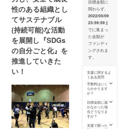
× 1個
りマス
い。 記
目標金額に
2022年
ク × 2枚
入がな
性のある組織とし
関わらず、
秋の豊
MOTTAI
い場
中公演
NAIオリ
合、ラ
2022/05/09
てサステナブル
1000円
ジナル
ンダム
23:59:59
ま
OFF(5
ロゴ入
に選択
(持続可能)な活動
名分)
りハン
したも
でに集まっ
ホーム
ドタオ
のを送
た金額が
ページ
ル × 2枚
らせて
を展開し『SDGs
等への
MOTTAI
頂きま
ファンディ
クレ
NAIオリ
す。 在
の自分ごと化』を
ングされま
ジット
ジナル
庫に
記載
デザイ
よって
す。
推進していきた
今後開
ンTシャ
はご希
催の
ツ × 1枚
望に添
い！
ワーク
MOTTAI
えない
支援に関するよ
ショッ
NAIオリ
場合が
くある質問
プにご
ジナル
ござい
招待 ※
ロゴ入
ます。
手数料はいく
ご希望
りタン
らかかります
のマス
ブラー
か？
ク
× 1セッ
(S/M/L)
ト 2022
目標金額に届
・Tシャ
年秋の
かなかった場
ツ
豊中公
合どうなりま
(S/M/L/
演1000
すか？
XL)のサ
円
イズを
OFF(15
支援で困った