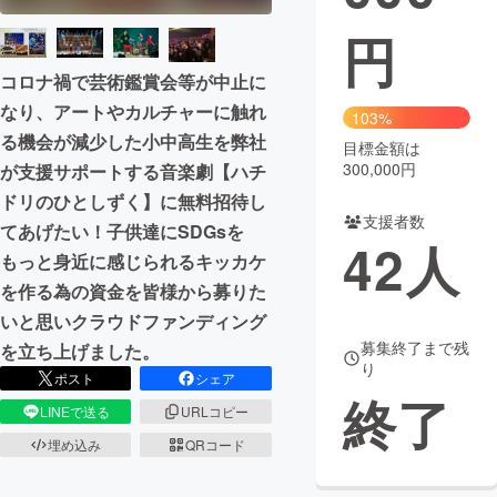
円
まちづくり・地域活性化
コロナ禍で芸術鑑賞会等が中止に
なり、アートやカルチャーに触れ
CAMPFIRE for Social Good
CAMPFIRE Creation
103%
る機会が減少した小中高生を弊社
CAMPFIREふるさと納税
machi-ya
コミュニティ
目標金額は
300,000円
が支援サポートする音楽劇【ハチ
ドリのひとしずく】に無料招待し
支援者数
てあげたい！子供達にSDGsを
42
人
もっと身近に感じられるキッカケ
を作る為の資金を皆様から募りた
いと思いクラウドファンディング
募集終了まで残
を立ち上げました。
り
ポスト
シェア
終了
LINEで送る
URLコピー
埋め込み
QRコード