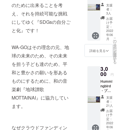
【1,000
のために出来ることを考
目標)に則し
支援
円】
者：
た独自の目
リター
え、それを持続可能な挑戦
3人
ン内
標を掲げ、
お届
にしてゆく『SDGsの自分ご
容：
け予
2030年を目
MOTTAI
定：
と化』です！
指し『SDGs
NAI主催
2022
年06
からの
の自分ごと
こ
月
サンク
の
化』を音楽
リ
スメー
タ
WA-GOはその理念の元、地
ー
の力で推進
ル
ン
詳細を見る
を
球の未来のため、その未来
選
していきま
択
す
す。
る
を担う子ども達のため、平
3,0
和と豊かさの願いを形ある
00
円
ものにするために、和の音
Hummi
ngbird
楽劇『地球讃歌
・プラ
ン
MOTTAINAI』に協力してい
支援
【3,000
者：
円】
ます。
21人
リター
お届
ン内
け予
容：
定：
MOTTAI
2022
なぜクラウドファンディン
年06
NAI主催