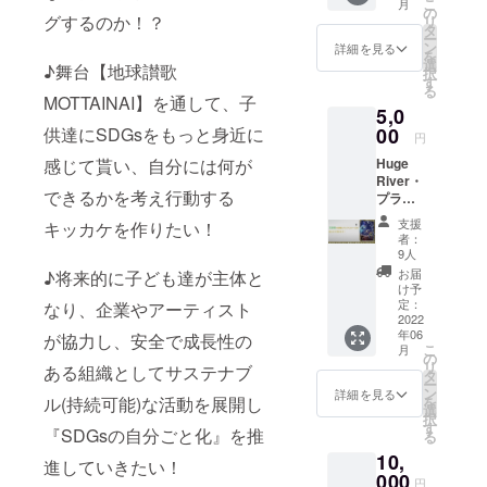
こ
月
からの
の
グするのか！？
リ
サンク
タ
ー
スメー
ン
詳細を見る
を
ル
選
♪舞台【地球讃歌
択
MOTTAI
す
る
NAIオリ
MOTTAINAI】を通して、子
5,0
ジナル
ロゴ入
供達にSDGsをもっと身近に
00
円
りマス
感じて貰い、自分には何が
Huge
ク × 1枚
River・
※ご希望
できるかを考え行動する
プラン
のマス
【5,000
クサイ
支援
キッカケを作りたい！
円】
ズを
者：
リター
「備考
9人
ン内
欄に」
お届
♪将来的に子ども達が主体と
容：
ご記入
け予
MOTTAI
下さ
定：
なり、企業やアーティスト
NAI主催
2022
い。 記
年06
からの
が協力し、安全で成長性の
入がな
こ
月
サンク
い場
の
リ
ある組織としてサステナブ
スメー
合、ラ
タ
ー
ル
ンダム
ン
詳細を見る
ル(持続可能)な活動を展開し
を
MOTTAI
に選択
選
択
NAIオリ
したも
す
『SDGsの自分ごと化』を推
る
ジナル
のを送
10,
ロゴ入
らせて
進していきたい！
りハン
000
頂きま
円