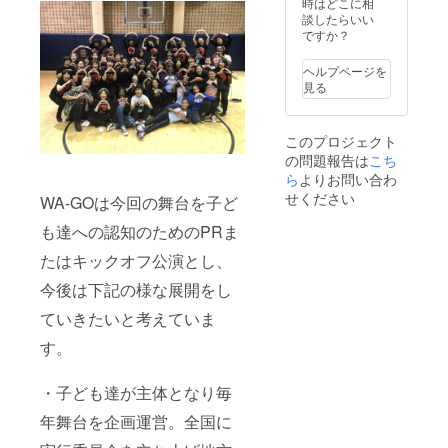
「備考
名分)
時はどこに相
欄に」
ホーム
談したらいい
ご記入
ページ
ですか？
下さ
等への
い。 記
クレ
ヘルプページを
入がな
ジット
見る
い場
記載 今
合、ラ
後開催
ンダム
のワー
このプロジェクト
に選択
ク
の問題報告は
こち
したも
ショッ
のを送
プにご
ら
よりお問い合わ
らせて
招待 ※
せください
WA-GOは今回の舞台を子ど
頂きま
ご希望
す。 在
のマス
も達への認知のためのPRま
庫に
ク
よって
(S/M/L)
たはキックオフ公演とし、
はご希
・Tシャ
今後は下記の様な展開をし
望に添
ツ
えない
(S/M/L/
ていきたいと考えていま
場合が
XL)のサ
ござい
イズを
す。
ます。
「備考
欄に」
ご記入
・子ども達が主体となり毎
下さ
い。 記
年舞台を企画運営。全国に
入がな