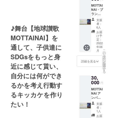
ドタオ
す。
MOTTAI
ル × 1枚
NAI・プ
ラン
【10,00
支援
0円】＜
者：
♪舞台【地球讃歌
学生招
6人
待2名分
お届
＞ リ
MOTTAINAI】を
け予
ターン
定：
内容：
2022
通して、子供達に
年06
MOTTAI
こ
月
NAI主催
の
SDGsをもっと身
リ
からの
タ
ー
サンク
ン
詳細を見る
を
近に感じて貰い、
スメー
選
択
ル
す
る
MOTTAI
自分には何ができ
30,
NAIオリ
ジナル
000
るかを考え行動す
円
ロゴ入
MOTTAI
りマス
るキッカケを作り
NAI ア
ク × 1枚
ンバサ
MOTTAI
ダー・
たい！
NAIオリ
支援
プラン
ジナル
者：
【30,00
ロゴ入
1人
0円】＜
りハン
お届