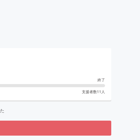
終了
支援者数
11
人
た