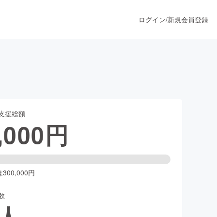
ログイン
/
新規会員登録
うすぐ公開されます
支援総額
プロダクト
,000
円
ファッション
スポーツ
00,000円
数
ア
ソーシャルグッド
人