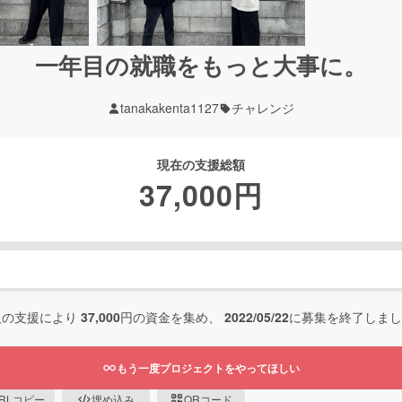
一年目の就職をもっと大事に。
tanakakenta1127
チャレンジ
現在の支援総額
37,000
円
人の支援により
37,000
円の資金を集め、
2022/05/22
に募集を終了しまし
もう一度プロジェクトをやってほしい
RLコピー
埋め込み
QRコード