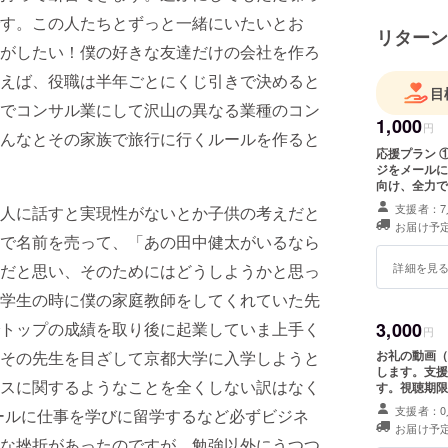
す。この人たちとずっと一緒にいたいとお
リターン
がしたい！僕の好きな友達だけの会社を作ろ
えば、役職は半年ごとにくじ引きで決めると
目
でコンサル業にして沢山の異なる業種のコン
1,000
円
んなとその家族で旅行に行くルールを作ると
応援プラン 
ジをメールに
向け、全力で
支援者：7
人に話すと実現性がないとか子供の考えだと
お届け予定
で名前を売って、「あの田中健太がいるなら
だと思い、そのためにはどうしようかと思っ
詳細を見
学生の時に僕の家庭教師をしてくれていた先
トップの成績を取り後に起業していま上手く
3,000
円
その先生を目ざして京都大学に入学しようと
お礼の動画（
します。支援
スに関するようなことを全くしない訳はなく
す。視聴期限
い。
支援者：0
ールに仕事を学びに留学するなど必ずビジネ
お届け予定
な挫折があったのですが、勉強以外にうつつ