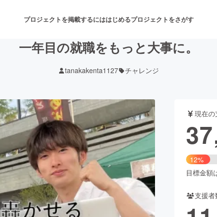
プロジェクトを掲載するには
はじめる
プロジェクトをさがす
一年目の就職をもっと大事に。
tanakakenta1127
チャレンジ
注目のリターン
注目の新着プロジェクト
募集終了が近いプロジェクト
も
現在の
音楽
舞台・パフォーマンス
37
ゲーム・サービス開発
フード・飲食店
12%
書籍・雑誌出版
アニメ・漫画
目標金額は3
支援者
チャレンジ
ビューティー・ヘルスケ
11