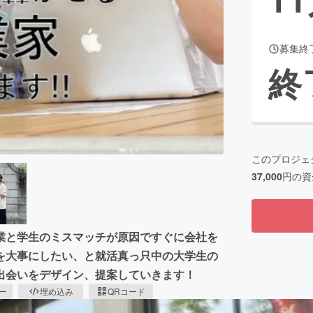
募集終
CAMPFIRE for Social Good
CAMPFIRE Creation
終
CAMPFIREふるさと納税
machi-ya
コミュニティ
このプロジェ
37,000
円の資
業と学生のミスマッチが原因ですぐに会社を
を大事にしたい、と就活真っ只中の大学生の
出会いをデザイン、提案していきます！
ピー
埋め込み
QRコード