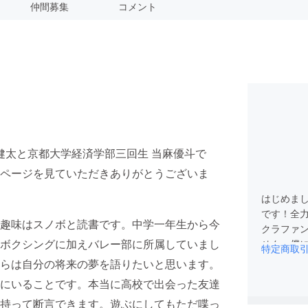
仲間募集
コメント
健太と京都大学経済学部三回生 当麻優斗で
ページを見ていただきありがとうございま
はじめまし
です！全
趣味はスノボと読書です。中学一年生から今
クラファ
ボクシングに加えバレー部に所属していまし
せん。僕
特定商取
らは自分の将来の夢を語りたいと思います。
にいることです。本当に高校で出会った友達
持って断言できます。遊ぶにしてもただ喋っ