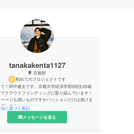
tanakakenta1127
京都府
初めてのプロジェクトです
て！田中健太です。京都大学経済学部2回生20歳
力でクラウドファンディングに取り組んでいます！
ンページも拙いものですがパッションだけは負けま
に惚れてください！！
引法に基づく表記
メッセージを送る