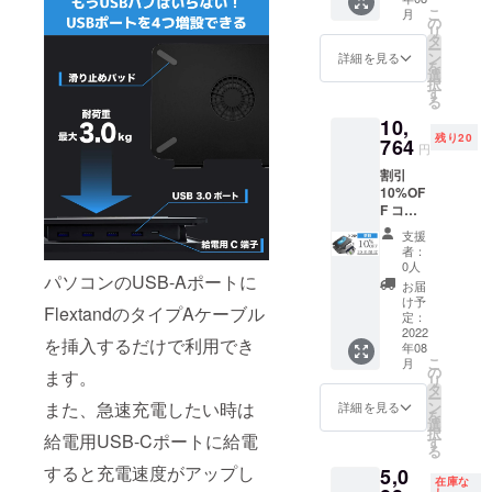
送時
ます。
こ
月
期：
※製造状
の
リ
2022年
況によ
タ
ー
8月予定
り出荷
ン
詳細を見る
を
【内
時期が
選
択
容】
遅れる
す
る
■Flexta
場合、
10,
nd × 2
早急に
残り20
台 ■取
764
ご連絡
円
扱説明
致しま
割引
書(保証
す。
10%OF
書) × 2
F コー
冊 ■六
ス 定価
角レン
支援
11,960
チ × 2個
者：
円 →
■すべり
0人
パソコンのUSB-Aポートに
10,764
止め × 8
お届
円
個
け予
FlextandのタイプAケーブル
（税・
※USB-
定：
送料
2022
Aポート
を挿入するだけで利用でき
年08
込） 配
を搭載
こ
月
送時
してい
の
ます。
リ
期：
るパソ
タ
ー
2022年
コン用
ン
また、急速充電したい時は
詳細を見る
を
8月予定
となり
選
択
【内
給電用USB-Cポートに給電
ます。
す
る
容】
※製造状
すると充電速度がアップし
5,0
■Flexta
況によ
在庫な
nd × 2
し