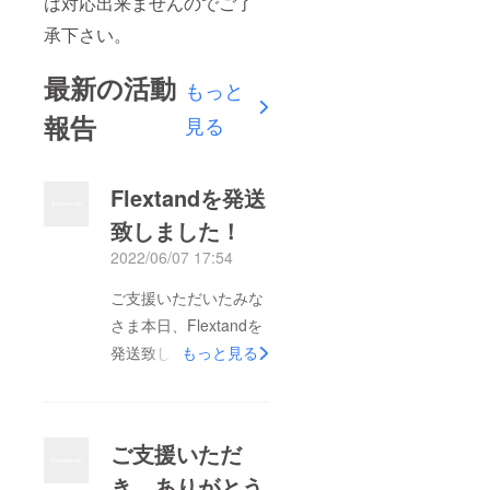
は対応出来ませんのでご了
承下さい。
最新の活動
もっと
報告
見る
Flextandを発送
致しました！
2022/06/07 17:54
ご支援いただいたみな
さま本日、Flextandを
発送致しました！今週
もっと見る
中には届くと思います
ので、もう少々お待ち
ください。ご不明点等
ご支援いただ
ございましたらご連絡
き、ありがとう
ください。よろしくお