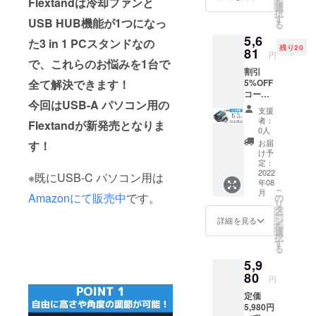
Flextandは冷却ファンと
を
【内
選
択
容】
す
USB HUB機能が1つになっ
る
■Flexta
5,6
nd × 1
た3 in 1 PCスタンドなの
残り20
台 ■取
81
円
扱説明
で、これらのお悩みを1台で
割引
書(保証
全て解決できます！
5%OFF
書) × 1
コース
冊 ■六
今回はUSB-A パソコン用の
定価
角レン
支援
5,980円
チ × 1個
者：
Flextandが新発売となりま
→
■すべり
0人
5,681円
止め × 4
お届
す！
（税・
個
け予
送料
※USB-
定：
込） 配
2022
Aポート
※既にUSB-C パソコン用は
年08
送時
を搭載
こ
月
期：
Amazonにて販売中
です。
してい
の
リ
2022年
るパソ
タ
ー
8月予定
コン用
ン
詳細を見る
を
【内
となり
選
択
容】
ます。
す
る
■Flexta
※製造状
5,9
nd × 1
況によ
台 ■取
80
り出荷
円
扱説明
時期が
定価
書(保証
遅れる
5,980円
書) × 1
場合、