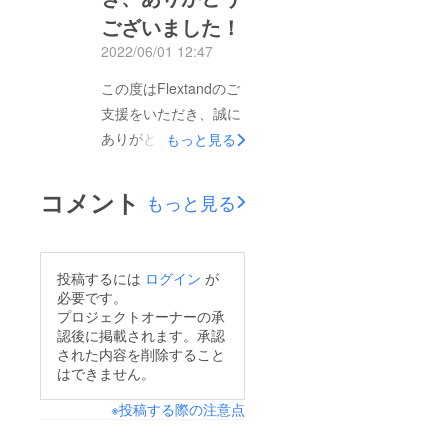
ございました！
願いします。
2022/06/01 12:47
この度はFlextandのご
支援をいただき、誠に
ありがとうございまし
もっと見る
た！残念ながら目標達
成とはなりませんでし
コメント
もっと見る
たが、今後も継続して
販売致しますので、引
き続きよろしくお願い
投稿するには
ログイン
が
します。リターン品の
必要です。
発送につきましては、
プロジェクトオーナーの承
認後に掲載されます。承認
弊社でストックしてい
された内容を削除すること
る在庫分で発送できま
はできません。
すので、来週中にはお
※投稿する際の注意点
届けできると思いま
す。ご不明点等ござい