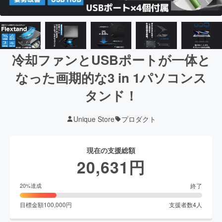
冷却ファンとUSBポートが一体と
なった画期的な3 in 1パソコンス
タンド！
Unique Store
プロダクト
現在の支援総額
20,631
円
終了
20
%達成
目標金額
100,000
円
支援者数
4
人