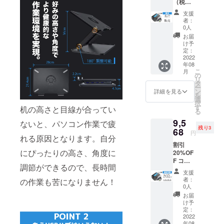
（税・
冊 ■六
早急に
送料
角レン
ご連絡
支援
込） 配
チ × 1個
致しま
者：
送時
■すべり
す。
0人
期：
止め × 4
お届
2022年
個
け予
8月予定
※USB-
定：
【内
2022
Aポート
年08
容】
を搭載
こ
月
■Flexta
してい
の
リ
nd × 1
るパソ
タ
ー
台 ■取
コン用
ン
詳細を見る
を
扱説明
となり
選
択
書(保証
ます。
す
机の高さと目線が合ってい
る
書) × 1
※製造状
9,5
冊 ■六
況によ
ないと、パソコン作業で疲
残り3
角レン
68
り出荷
円
れる原因となります。自分
チ × 1個
時期が
割引
■すべり
遅れる
にぴったりの高さ、角度に
20%OF
止め × 4
場合、
F コー
個
早急に
調節ができるので、長時間
ス 定価
※USB-
ご連絡
支援
11,960
Aポート
致しま
者：
の作業も苦になりません！
円 →
を搭載
す。
0人
9,568円
してい
お届
（税・
るパソ
け予
送料
コン用
定：
込） 配
2022
となり
年08