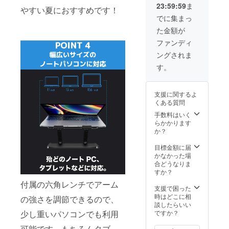
23:59:59
ま
個
やすい夏におすすめです！
※USB-
でに集まっ
Aポート
た金額が
を搭載
してい
ファンディ
るパソ
ングされま
コン用
となり
す。
ます。
※製造状
況によ
支援に関するよ
り出荷
くある質問
時期が
遅れる
手数料はいく
場合、
らかかります
早急に
か？
ご連絡
致しま
目標金額に届
す。
かなかった場
合どうなりま
すか？
付属の六角レンチでアーム
支援で困った
時はどこに相
の強さを調節できるので、
談したらいい
ですか？
少し重いパソコンでも利用
可能です。もちろんタブ