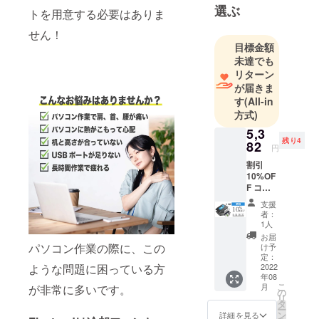
ニークな商
選ぶ
トを用意する必要はありま
品を販売
せん！
し、みなさ
目標金額
まにワンラ
未達でも
ンク上の日
リターン
常をお届け
が届きま
できるよう
す
(All-in
方式)
精進しま
す！
5,3
残り4
82
円
割引
10%OF
F コー
ス 定価
支援
5,980円
者：
→
1人
5,382円
お届
（税・
パソコン作業の際に、この
け予
送料
定：
ような問題に困っている方
込） 配
2022
年08
送時
こ
月
が非常に多いです。
期：
の
リ
2022年
タ
ー
8月予定
ン
詳細を見る