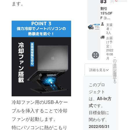
83
り出荷
円
ます。
台 ■取
時期が
割引
扱説明
遅れる
15%OF
書(保証
場合、
F コー
書) × 2
早急に
ス 定価
冊 ■六
ご連絡
支援
5,980円
角レン
致しま
者：
→
チ × 2個
す。
3人
5,083円
■すべり
お届
（税・
止め × 8
け予
送料
個
定：
込） 配
2022
※USB-
年08
送時
Aポート
こ
月
期：
を搭載
の
リ
2022年
してい
タ
ー
8月予定
るパソ
ン
詳細を見る
を
【内
コン用
選
択
容】
となり
す
る
■Flexta
ます。
このプロ
nd × 1
※製造状
ジェクト
台 ■取
況によ
扱説明
り出荷
は、
All-In方
書(保証
冷却ファン用のUSB-Aケー
時期が
式
です。
書) × 1
遅れる
ブルを挿入することで冷却
冊 ■六
場合、
目標金額に
角レン
早急に
ファンが起動します。
関わらず、
チ × 1個
ご連絡
■すべり
致しま
2022/05/31
特にパソコンに熱がこもり
止め × 4
す。