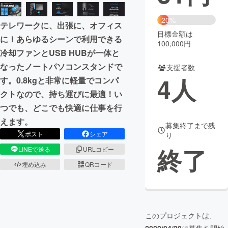
まちづくり・地域活性化
20%
テレワークに、出張に、オフィス
目標金額は
に！あらゆるシーンで利用できる
100,000円
CAMPFIRE for Social Good
CAMPFIRE Creation
冷却ファンとUSB HUBが一体と
CAMPFIREふるさと納税
machi-ya
コミュニティ
なったノートパソコンスタンドで
支援者数
4
人
す。0.8kgと非常に軽量でコンパ
クトなので、持ち運びに最適！い
つでも、どこでも快適に仕事を行
えます。
募集終了まで残
ポスト
シェア
り
終了
LINEで送る
URLコピー
埋め込み
QRコード
このプロジェクトは、