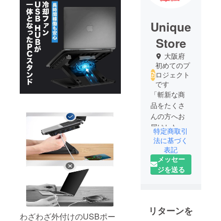
Unique
Store
大阪府
初めてのプ
ロジェクト
です
「斬新な商
品をたくさ
んの方へお
届けした
特定商取引
い！」とい
法に基づく
う想いで
表記
メッセー
2020年2月に
ジを送る
開業し、
2021年9月に
法人を設立
しました。
リターンを
海外のユ
わざわざ外付けのUSBポー