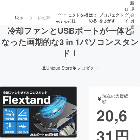
新
ロ
規
グ
会
プロジェクトを掲
はじ
プロジェクト
/
載するには
める
をさがす
イ
員
ン
登
冷却ファンとUSBポートが一体と
録
なった画期的な3 in 1パソコンスタン
ド！
人気のプロ
注目のリ
注目の新着プロ
募集終了が近いプ
もうすぐ公開
ジェクト
ターン
ジェクト
ロジェクト
されます
Unique Store
プロダクト
アート・写真
音楽
現在の支援総
テクノロジー・ガジェット
ゲーム・サ
額
20,6
映像・映画
書籍・雑誌
31
円
ビジネス・起業
チャレンジ