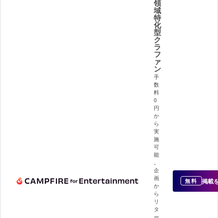
領
域
特
化
型
ク
ラ
フ
ァ
ン
手
数
料
0
円
か
ら
実
施
可
能
。
企
画
掲載
無料
か
ら
リ
タ
ー