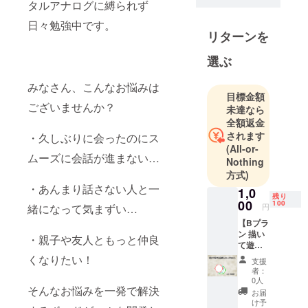
タルアナログに縛られず
日々勉強中です。
リターンを
選ぶ
みなさん、こんなお悩みは
目標金額
ございませんか？
未達なら
全額返金
されます
・久しぶりに会ったのにス
(All-or-
ムーズに会話が進まない…
Nothing
方式)
・あんまり話さない人と一
1,0
残り
00
100
円
緒になって気まずい…
【Bプラ
ン 描い
・親子や友人ともっと仲良
て遊べ
る無記
くなりたい！
支援
入カー
者：
ドセッ
0人
ト※送料
そんなお悩みを一発で解決
お届
込み】
け予