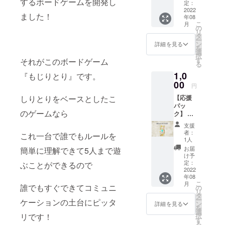
するボードゲームを開発し
イラス
定：
トが無
2022
ました！
年08
記入の
こ
月
赤、
の
リ
青、緑
タ
ー
が各6枚
ン
詳細を見る
を
入った
選
択
セット
す
それがこのボードゲーム
る
です。
1,0
カード
『もじりとり』です。
の白い
00
円
部分に
【応援
しりとりをベースとしたこ
イラス
パッ
トを描
のゲームなら
ク】 も
いて他
じりと
のカー
支援
りを応
ドに混
者：
これ一台で誰でもルールを
援した
ぜて遊
1人
い人に
ぶこと
お届
簡単に理解できて5人まで遊
おすす
ができ
け予
め！ オ
ます。
定：
ぶことができるので
リジナ
2022
※本体は
年08
ル壁紙
含まれ
こ
月
とお礼
誰でもすぐできてコミュニ
ていま
の
リ
のメー
せん。A
タ
ー
ケーションの土台にピッタ
ルが届
プラン
ン
詳細を見る
を
きま
と一緒
選
択
リです！
す。
にご購
す
る