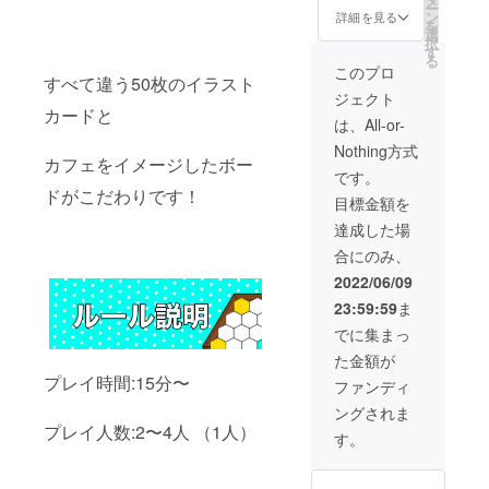
ー
す。 こ
ン
易度の
詳細を見る
を
れひと
選
場合は
択
つで5人
す
変更す
る
まで遊
る場合
このプロ
すべて違う50枚のイラスト
べま
がござ
ジェクト
す。 内
いま
カードと
容物
す。
は、All-or-
ボード
Nothing方式
ゲーム
カフェをイメージしたボー
箱×1
です。
カード
ドがこだわりです！
目標金額を
×50 チ
ケット
達成した場
×30（得
合にのみ、
点チ
ケット
2022/06/09
20 カ
23:59:59
ま
ラーチ
ケット8
でに集まっ
チェン
た金額が
ジチ
ケット
プレイ時間:15分〜
ファンディ
2）
ングされま
ボード
プレイ人数:2〜4人 （1人）
×1セッ
す。
ト（2
枚） 説
明書1部