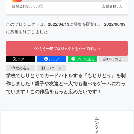
目標金額
200,000
円
支援者数
5
人
このプロジェクトは、
2022/04/13
に募集を開始し、
2022/06/09
に募集を終了しました
もう一度プロジェクトをやってほしい
ポスト
シェア
LINEで送る
URLコピー
埋め込み
QRコード
学校でしりとりでカードバトルする『もじりとり』を制
作しました！親子や友達と一人でも遊べるゲームになっ
ています！この作品をもっと広めたいです！
エ
ン
タ
メ