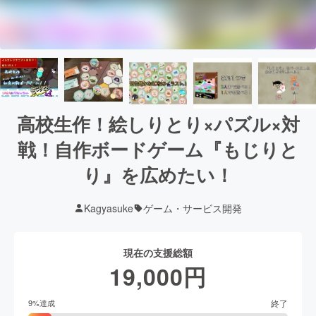
高校生作！絵しりとり×パズル×対
戦！自作ボードゲーム『もじりと
り』を広めたい！
Kagyasuke
ゲーム・サービス開発
現在の支援総額
19,000
円
終了
9
%達成