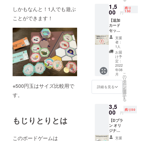
入くだ
1,5
さい。
しかもなんと！1人でも遊ぶ
残り
00
※描き直
150
円
して使
ことができます！
【追加
うこと
カード
はでき
セット※
ませ
送料込
ん。
支援
み】 本
者：
体には
1人
含まれ
お届
ていな
け予
い新規
定：
カード
2022
年08
20枚
こ
月
セット
の
リ
です。
タ
ー
※500円玉はサイズ比較用で
内容物
ン
詳細を見る
を
カード
選
択
す。
×20 イ
す
る
ラスト
3,5
はまだ
残り50
未定で
00
円
支援者
もじりとりとは
【Dプラ
コメン
ン オリ
トでリ
ジナル
クエス
マグ
トを募
このボードゲームは
支援
カップ
集し 抽