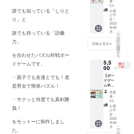
者：
+缶バッ
選でイ
0人
チ】 オ
ラスト
誰でも知っている「しりと
お届
リジナ
を決定
け予
ル陶器
り」と
しま
定：
マグ
2022
す。 決
年08
カップ
定した
こ
月
誰でも持っている「語彙
と缶
イラス
の
リ
バッチ
トは随
タ
力」
ー
が1個ず
時近況
ン
詳細を見る
を
つの
報告に
選
択
セット
てアッ
す
を合わせたパズル対戦ボー
る
です。
プロー
5,5
ドしま
ドゲームです。
残り
00
す。 ※
150
円
リクエ
【ボー
・親子でも友達とでも！老
スト数
ドゲー
が20に
ム本体※
若男女で簡単パズル！
満たな
送料込
かった
支援
み】 プ
場合は
者：
・サクッと何度でも真剣勝
レイに
製作者
3人
必要な
が書き
お届
負！
アイテ
足しま
け予
ムが
定：
す。 ※
揃った
2022
リクエ
をモットーに制作しまし
年08
ボード
ストが
こ
月
ゲーム
の
あまり
た。
リ
本体で
タ
に高難