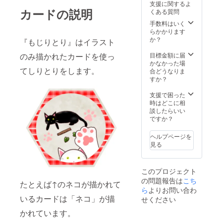
支援に関するよ
カードの説明
くある質問
手数料はいく
らかかります
か？
『もじりとり』はイラスト
目標金額に届
のみ描かれたカードを使っ
かなかった場
てしりとりをします。
合どうなりま
すか？
支援で困った
時はどこに相
談したらいい
ですか？
ヘルプページを
見る
このプロジェクト
の問題報告は
こち
たとえば↑のネコが描かれて
ら
よりお問い合わ
いるカードは「ネコ」が描
せください
かれています。