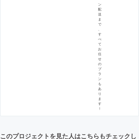
ン
配
送
ま
で
、
す
べ
て
お
任
せ
の
プ
ラ
ン
も
あ
り
ま
す
！
このプロジェクトを見た人はこちらもチェックし