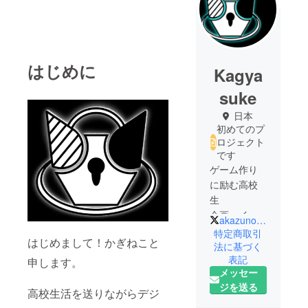
はじめに
Kagya
suke
日本
初めてのプ
ロジェクト
です
ゲーム作り
に励む高校
生
企画、イラ
akazunoneko_2
スト、プロ
特定商取引
はじめまして！かぎねこと
グラミング
法に基づく
表記
等を勉強
申します。
メッセー
中！
ジを送る
高校生活を送りながらデジ