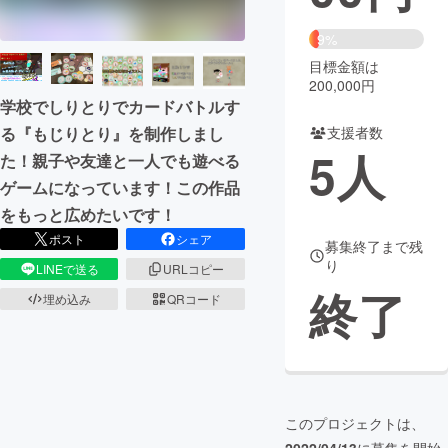
まちづくり・地域活性化
9%
目標金額は
200,000円
CAMPFIRE for Social Good
CAMPFIRE Creation
学校でしりとりでカードバトルす
CAMPFIREふるさと納税
machi-ya
コミュニティ
る『もじりとり』を制作しまし
支援者数
5
人
た！親子や友達と一人でも遊べる
ゲームになっています！この作品
をもっと広めたいです！
ポスト
シェア
募集終了まで残
り
LINEで送る
URLコピー
終了
埋め込み
QRコード
このプロジェクトは、