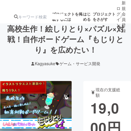
新
ロ
規
グ
会
プロジェクトを掲
はじ
プロジェクト
/
載するには
める
をさがす
イ
員
ン
登
高校生作！絵しりとり×パズル×対
録
戦！自作ボードゲーム『もじりと
り』を広めたい！
人気のプロ
注目のリ
注目の新着プロ
募集終了が近いプ
もうすぐ公開
ジェクト
ターン
ジェクト
ロジェクト
されます
Kagyasuke
ゲーム・サービス開発
アート・写真
音楽
現在の支援総
テクノロジー・ガジェット
ゲーム・サ
額
19,0
映像・映画
書籍・雑誌
00
円
ビジネス・起業
チャレンジ