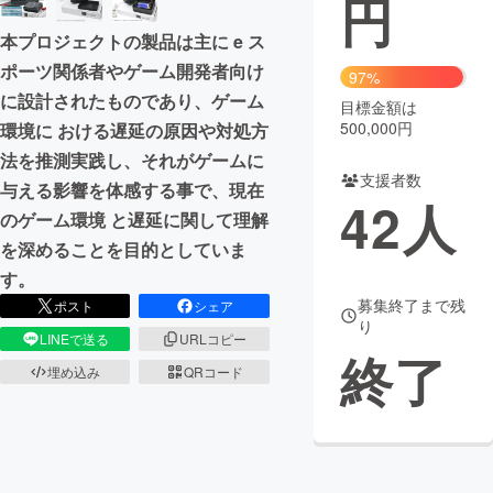
円
本プロジェクトの製品は主に e ス
まちづくり・地域活性化
ポーツ関係者やゲーム開発者向け
97%
に設計されたものであり、ゲーム
目標金額は
CAMPFIRE for Social Good
CAMPFIRE Creation
500,000円
環境に おける遅延の原因や対処方
CAMPFIREふるさと納税
machi-ya
コミュニティ
法を推測実践し、それがゲームに
支援者数
与える影響を体感する事で、現在
42
人
のゲーム環境 と遅延に関して理解
を深めることを目的としていま
す。
募集終了まで残
ポスト
シェア
り
LINEで送る
URLコピー
終了
埋め込み
QRコード