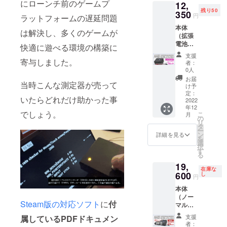
にローンチ前のゲームプ
12,
残り50
350
円
ラットフォームの遅延問題
本体
は解決し、多くのゲームが
（拡張
電池
快適に遊べる環境の構築に
ボック
支援
ス版）
寄与しました。
者：
＆
0人
window
お届
当時こんな測定器が売って
sソフト
け予
ウェア
定：
いたらどれだけ助かった事
（ダウ
2022
年12
ンロー
でしょう。
こ
月
ド
の
リ
版）、
タ
ー
送料550
ン
詳細を見る
を
円込み
選
択
10月以
す
る
降（12
19,
月まで
在庫な
に）発
600
し
円
送分
本体
（ノー
Steam版の対応ソフト
に
付
マル
版）１
支援
属しているPDFドキュメン
台＋本
者：