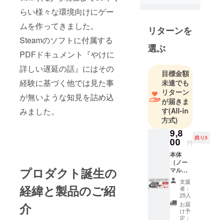
す。今回、
らい様々な環境向けにゲー
有限会社ト
ライアング
ムを作ってきました。
リターンを
ル・サービ
Steamのソフトに付属する
ス様とタッ
選ぶ
PDFドキュメント『やけに
グを組ん
で、プロ
詳しい遅延の話』にはその
目標金額
ジェクトを
経験に基づく他では見た事
未達でも
展開させて
リターン
が無いような知見を詰め込
いただきま
が届きま
す
(All-in
みました。
した。
方式)
9,8
残り5
00
円
本体
（ノー
プロダクト誕生の
マル
版）＆
支援
window
経緯と製品のご紹
者：
sソフト
25人
ウェア
お届
介
（ダウ
け予
ンロー
定：