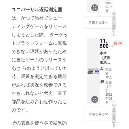
ド
2022
年07
版）、
ユニバーサル遅延測定器
こ
月
送料
の
リ
サービ
は、かつて当社でシュー
タ
ー
ス 7月
ン
詳細を見る
を
ティングゲームをリリース
中旬発
選
択
送分
す
る
しようとした際、 ターゲッ
11,
トプラットフォームに無視
残り8
800
円
できない遅延があったため
本体
（拡張
に自社ゲームのリリースを
電池
ボック
あき らめようと思っていた
支援
ス版）
者：
時、遅延を測定できる機器
＆
12人
window
お届
があれば状況を改善できる
sソフト
け予
ウェア
定：
かもしれないと考え、電子
（ダウ
2022
年08
ンロー
部品を組み合わせ作ったも
こ
月
ド
の
リ
版）、
のです。
タ
ー
送料
ン
詳細を見る
を
サービ
選
択
その装置を使う事で結果的
ス 7月
す
る
発送分