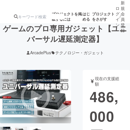
新
ロ
規
グ
会
プロジェクトを掲
はじ
プロジェクト
/
載するには
める
をさがす
イ
員
ン
登
ゲームのプロ専用ガジェット【ユニ
録
バーサル遅延測定器】
人気のプロ
注目のリ
注目の新着プロ
募集終了が近いプ
もうすぐ公開
ArcadePlus
テクノロジー・ガジェット
ジェクト
ターン
ジェクト
ロジェクト
されます
アート・写真
音楽
現在の支援総
額
486,
テクノロジー・ガジェット
ゲーム・サ
000
映像・映画
書籍・雑誌
ビジネス・起業
チャレンジ