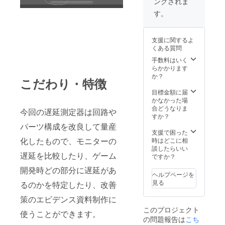
ングされま
す。
支援に関するよ
くある質問
手数料はいく
らかかります
か？
こだわり・特徴
目標金額に届
かなかった場
合どうなりま
今回の遅延測定器は回路や
すか？
パーツ構成を改良して量産
支援で困った
化したもので、モニターの
時はどこに相
談したらいい
遅延を比較したり、ゲーム
ですか？
開発時どの部分に遅延があ
ヘルプページを
見る
るのかを特定したり、改善
策のエビデンス資料制作に
このプロジェクト
使うことができます。
の問題報告は
こち