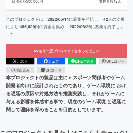
目標金額
500,000
円
支援者数
42
人
このプロジェクトは、
2022/05/14
に募集を開始し、
42
人の支援
により
486,000
円の資金を集め、
2022/06/26
に募集を終了しま
した
もう一度プロジェクトをやってほしい
ポスト
シェア
LINEで送る
URLコピー
埋め込み
QRコード
本プロジェクトの製品は主に e スポーツ関係者やゲーム
開発者向けに設計されたものであり、ゲーム環境に おけ
る遅延の原因や対処方法を推測実践し、それがゲームに
与える影響を体感する事で、現在のゲーム環境 と遅延に
関して理解を深めることを目的としています。
このプロジェクトを見た人はこちらもチェックし