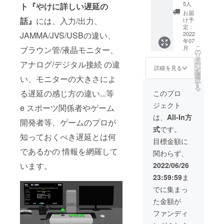
体（拡
5人
ト『やけに詳しい遅延の
張電池
お届
ボック
話』
には、入力/出力、
け予
ス版）
定：
JAMMA/JVS/USBの違い、
１台＆
2022
年07
window
こ
月
ブラウン管/液晶モニター、
sソフト
の
リ
ウェア
タ
アナログ/デジタル接続 の違
ー
（ダウ
ン
詳細を見る
を
ンロー
選
い、モニターの大きさによ
択
ド
す
る
版）、
る遅延の感じ方の違い...等
このプロ
送料
ジェクト
サービ
e スポーツ関係者やゲーム
ス7月上
は、
All-In方
開発者等、ゲームのプロが
旬発送
式
です。
分
知っておくべき遅延とは何
目標金額に
であるかの 情報を網羅して
関わらず、
います。
2022/06/26
23:59:59
ま
でに集まっ
た金額が
ファンディ