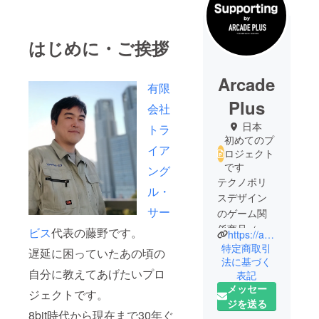
はじめに・ご挨拶
Arcade
有限
Plus
会社
日本
トラ
初めてのプ
イア
ロジェクト
です
ング
テクノポリ
ル・
スデザイン
サー
のゲーム関
係商品（ガ
ビス
代表の藤野です。
https://am-factory.jp/tp_design/
ジェット、
特定商取引
遅延に困っていたあの頃の
グッズ、
法に基づく
自分に教えてあげたいプロ
表記
ファッショ
メッセー
ン）展開ブ
ジェクトです。
ジを送る
ランドで
8bit時代から現在まで30年ぐ