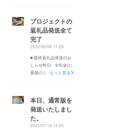
プロジェクトの
返礼品発送全て
完了
2022/08/06 17:28
■ 最終返礼品発送のお
しらせ昨日、8/5(金)に
最後の返礼品、「ユニ
もっと見る
バーサル遅延測定器の
拡張電池ボックス版」
の発送を行いました。
本日、通常版を
これにて2022-05-14
発送いたしまし
からスタートしたプロ
た。
ジェクト、参加いただ
きました42名様へ全て
2022/07/19 19:05
の商品発送が完了いた