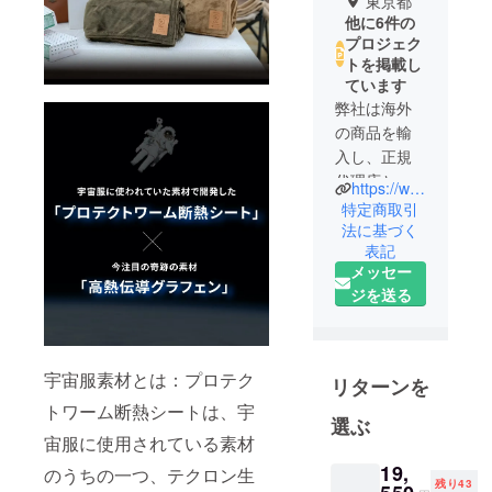
東京都
他に6件の
プロジェク
トを掲載し
ています
弊社は海外
の商品を輸
入し、正規
代理店とし
https://wesma.jp
て様々な商
特定商取引
品を日本で
法に基づく
表記
販売してい
メッセー
ます。
ジを送る
アウトドア
商品を中心
に「あった
らいいな」
宇宙服素材とは：プロテク
リターンを
を形にして
トワーム断熱シートは、宇
おります。
選ぶ
宙服に使用されている素材
EC歴4年のス
キルや経験
19,
のうちの一つ、テクロン生
残り43