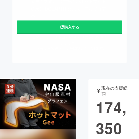
支援を集めた 【大好評のホットマット
Gee】 DOEARTH 公式ストアにて販売
まちづくり・地域活性化
中。
購入する
CAMPFIRE for Social Good
CAMPFIRE Creation
このプロジェクトは2023/01/31に募集を終了
CAMPFIREふるさと納税
machi-ya
コミュニティ
しました。
こちらから関連ページを閲覧いただけます。
現在の支援総
額
174,
350