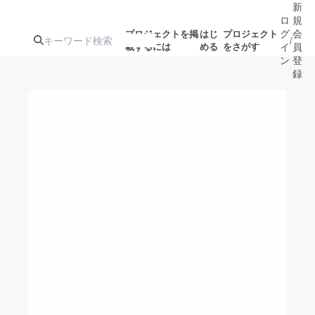
新
ロ
規
グ
会
プロジェクトを掲
はじ
プロジェクト
/
載するには
める
をさがす
イ
員
ン
登
録
人気のプロ
注目のリ
注目の新着プロ
募集終了が近いプ
もうすぐ公開
【コンセント不要】
ジェクト
ターン
ジェクト
ロジェクト
されます
3分で暖まる驚異の
即効性！秋冬キャン
アート・写真
音楽
プで大活躍のホット
テクノロジー・ガジェット
マット
ゲーム・サ
映像・映画
書籍・雑誌
DOEARTH
スポーツ
東京都
クラウドファンディングで累計700万円
ビジネス・起業
チャレンジ