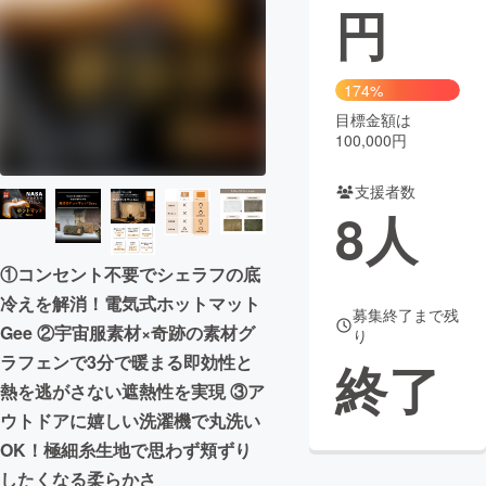
円
174%
目標金額は
100,000円
支援者数
8
人
①コンセント不要でシェラフの底
冷えを解消！電気式ホットマット
募集終了まで残
Gee ②宇宙服素材×奇跡の素材グ
り
ラフェンで3分で暖まる即効性と
終了
熱を逃がさない遮熱性を実現 ③ア
ウトドアに嬉しい洗濯機で丸洗い
OK！極細糸生地で思わず頬ずり
したくなる柔らかさ