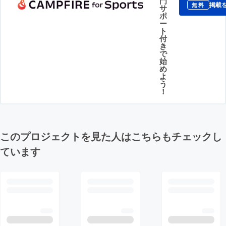
門
掲載
無料
サ
ポ
ー
ト
付
き
で
始
め
よ
う
！
このプロジェクトを見た人はこちらもチェックし
ています