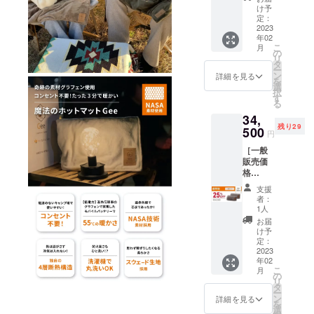
注文状
リーは
け予
況、使
含まれ
定：
用部材
2023
ており
年02
の供給
ませ
こ
月
状況、
ん。お
の
リ
製造工
手持ち
タ
ー
程上の
のモバ
ン
詳細を見る
を
都合等
イル
選
択
により
バッテ
す
る
出荷時
リーに
34,
期が遅
てお使
残り29
れる場
500
いくだ
円
合があ
さい。
［一般
りま
本製品
販売価
す。 ※
は
格
本リ
『5V2A
46,000
ターン
』で使
支援
円の
にモバ
用する
者：
25%OF
イル
製品と
1人
F］ ※ご
バッテ
なりま
お届
注文状
リーは
す為、
け予
況、使
含まれ
定：
使用前
用部材
2023
ており
にお手
年02
の供給
ませ
持ちの
こ
月
状況、
ん。お
の
モバイ
リ
製造工
手持ち
タ
ルバッ
ー
程上の
のモバ
ン
テリー
詳細を見る
を
都合等
イル
選
の出力