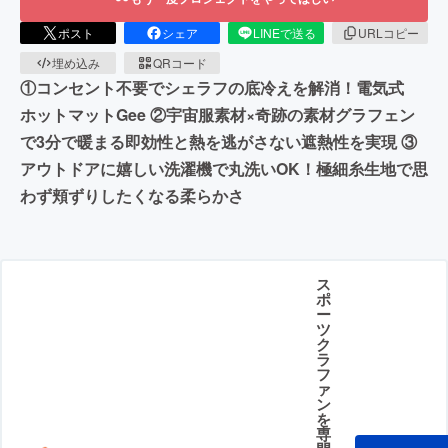
ポスト
シェア
LINEで送る
URLコピー
埋め込み
QRコード
①コンセント不要でシェラフの底冷えを解消！電気式
ホットマットGee ②宇宙服素材×奇跡の素材グラフェン
で3分で暖まる即効性と熱を逃がさない遮熱性を実現 ③
アウトドアに嬉しい洗濯機で丸洗いOK！極細糸生地で思
わず頬ずりしたくなる柔らかさ
ス
ポ
ー
ツ
ク
ラ
フ
ァ
ン
を
専