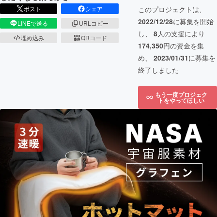
ポスト
シェア
このプロジェクトは、
2022/12/28
に募集を開始
LINEで送る
URLコピー
し、
8
人の支援により
埋め込み
QRコード
174,350
円の資金を集
め、
2023/01/31
に募集を
終了しました
もう一度プロジェク
トをやってほしい