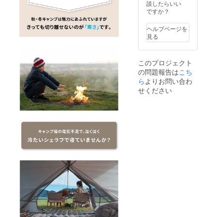
モバイ
談したらいい
ルバッ
ですか？
テリー
の出力
ヘルプページを
をご確
見る
認くだ
さい。
このプロジェクト
の問題報告は
こち
ら
よりお問い合わ
せください