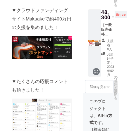
択
により
バッテ
す
をご確
る
出荷時
リーに
認くだ
▼クラウドファンディング
48,
期が遅
てお使
さい。
残り30
れる場
300
いくだ
サイトMakuakeで約400万円
円
合があ
さい。
［一般
りま
本製品
の支援を集めました！
販売価
す。 ※
は
格
本リ
『5V2A
69,000
ターン
』で使
支援
円の
にモバ
用する
者：
30%OF
イル
製品と
0人
F］ ※ご
バッテ
なりま
お届
注文状
リーは
す為、
け予
況、使
含まれ
定：
使用前
用部材
2023
ており
にお手
年02
の供給
ませ
持ちの
こ
月
状況、
ん。お
の
モバイ
リ
▼たくさんの応援コメント
製造工
手持ち
タ
ルバッ
ー
程上の
のモバ
ン
テリー
詳細を見る
を
も頂きました！
都合等
イル
選
の出力
択
により
バッテ
す
をご確
る
出荷時
リーに
認くだ
このプロ
期が遅
てお使
さい。
ジェクト
れる場
いくだ
合があ
さい。
は、
All-In方
りま
本製品
式
です。
す。 ※
は
本リ
『5V2A
目標金額に