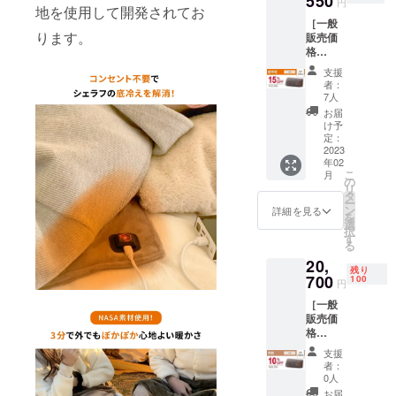
550
を活かして
円
地を使用して開発されてお
今後も幅広
［一般
ります。
販売価
く活動して
格
いく予定で
23,000
支援
す。
円の
者：
15%OF
7人
F］ ※ご
お届
注文状
け予
況、使
定：
用部材
2023
年02
の供給
こ
月
状況、
の
リ
製造工
タ
ー
程上の
ン
詳細を見る
を
都合等
選
択
により
す
る
出荷時
20,
期が遅
残り
れる場
700
100
円
合があ
［一般
りま
販売価
す。 ※
格
本リ
23,000
ターン
支援
円の
にモバ
者：
10%OF
イル
0人
F］ ※ご
バッテ
お届