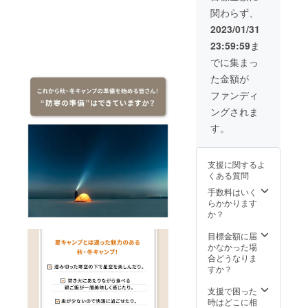
ターン
』で使
関わらず、
にモバ
用する
イル
製品と
2023/01/31
バッテ
なりま
23:59:59
ま
リーは
す為、
含まれ
使用前
でに集まっ
ており
にお手
た金額が
ませ
持ちの
ん。お
モバイ
ファンディ
手持ち
ルバッ
ングされま
のモバ
テリー
イル
の出力
す。
バッテ
をご確
リーに
認くだ
てお使
さい。
支援に関するよ
いくだ
くある質問
さい。
本製品
手数料はいく
は
らかかります
『5V2A
か？
』で使
用する
目標金額に届
製品と
かなかった場
なりま
合どうなりま
す為、
すか？
使用前
にお手
支援で困った
持ちの
時はどこに相