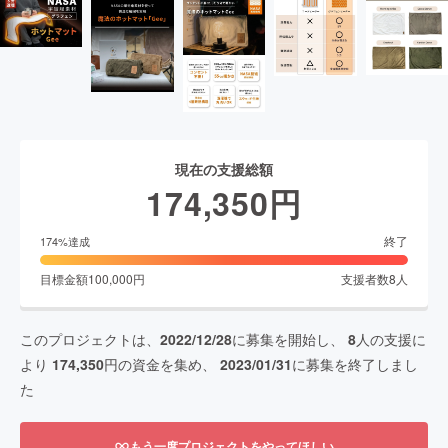
現在の支援総額
174,350
円
終了
174
%達成
目標金額
100,000
円
支援者数
8
人
このプロジェクトは、
2022/12/28
に募集を開始し、
8
人の支援に
より
174,350
円の資金を集め、
2023/01/31
に募集を終了しまし
た
もう一度プロジェクトをやってほしい