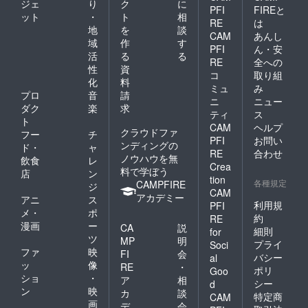
ジェ
り
ク
に
問合せ
る返
PFI
FIREと
ット
・
ト
相
くださ
品・返
RE
は
い) [お
地
を
談
金はお
CAM
あんし
届け予
受けい
域
作
す
PFI
ん・安
定]
たしか
活
る
る
2022年
RE
全への
ねま
性
資
7月末に
す。 そ
コ
取り組
化
料
お届け
の他の
ミュ
み
予定 [保
プロ
音
請
注事項
ニ
ニュー
証・ア
につい
ダク
楽
求
ティ
ス
フター
ては
ト
CAM
ヘルプ
サポー
「リス
クラウドファ
フー
チ
ト] ★フ
ク&チャ
PFI
お問い
ンディングの
ド・
ャ
レー
レン
RE
合わせ
ノウハウを無
飲食
レ
ム・レ
ジ」を
Crea
料で学ぼう
ンズ 1
ご確認
店
ン
tion
年間保
各種規定
くださ
CAMPFIRE
ジ
CAM
証 ★度
い。
アカデミー
アニ
ス
数が合
利用規
PFI
メ・
ポ
わな
約
RE
漫画
ー
かった
CA
説
細則
for
場合、
ツ
MP
明
プライ
Soci
お届け
ファ
映
FI
会
バシー
al
から
ッ
像
RE
・
ポリ
１ヶ月
Goo
ショ
・
ア
相
以内の
シー
d
ン
映
レンズ
カ
談
特定商
CAM
度数交
画
デ
会