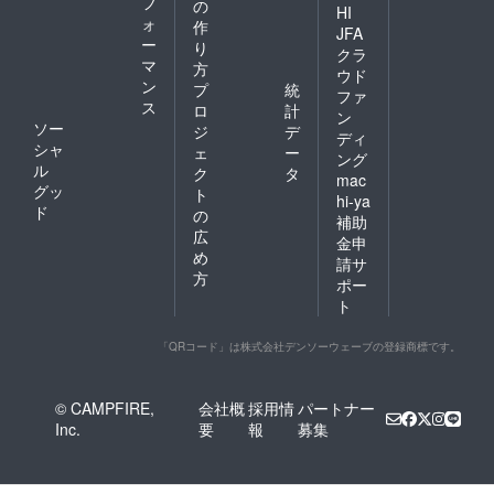
フ
の
ク&チャ
HI
ォ
作
レン
JFA
ー
ジ」を
り
クラ
ご確認
マ
方
ウド
くださ
ン
プ
統
ファ
い。
ス
ロ
計
ン
ソー
ジ
デ
ディ
シャ
ェ
ー
ング
ル
ク
タ
mac
グッ
ト
hi-ya
ド
の
補助
広
金申
め
請サ
方
ポー
ト
「QRコード」は株式会社デンソーウェーブの登録商標です。
© CAMPFIRE,
会社概
採用情
パートナー
Inc.
要
報
募集