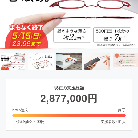
現在の支援総額
2,877,000
円
終了
575
%達成
目標金額
500,000
円
支援者数
261
人