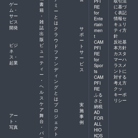
取引法
PFI
換 初回
ゲー
書
ミ
に基づ
RE
無償 [ご
ム・
籍
ー
く表記
for
注意] ※
サー
・
と
製造状
情報セ
Ente
ビス
雑
は
況によ
キュリ
rtain
開発
誌
り出荷
ク
サ
ティ方
men
時期が
出
ラ
ポ
針
t
遅れる
版
ウ
ー
反社基
CAM
場合、
ビジ
ビ
ド
ト
早急に
本方針
PFI
ネ
ュ
フ
サ
ご連絡
カスタ
RE
ス・
ー
致しま
ァ
ー
マーハ
for
す。 ※
起業
テ
ン
ビ
ラスメ
Spor
初期不
ィ
デ
ス
ントに
ts
良以外
ー
ィ
対する
に関す
CAM
・
ン
る返
考え方
PFI
ヘ
品・返
グ
クッ
RE
金はお
ル
と
キーポ
ふる
受けい
ス
は
リシー
さと
たしか
ケ
プ
実
納税
ねま
ア
ロ
施
す。 そ
AD
アー
舞
ジ
事
の他の
FOR
ト・
台
注事項
ェ
例
ALL
につい
写真
・
ク
HIO
ては
パ
ト
KOS
「リス