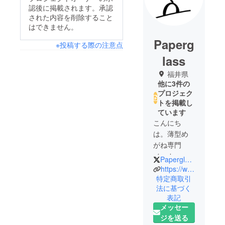
認後に掲載されます。承認
された内容を削除すること
はできません。
Paperg
※投稿する際の注意点
lass
福井県
他に3件の
プロジェク
トを掲載し
ています
こんにち
は。薄型め
がね専門
メーカーの
PaperglassSabae
株式会社西
https://www.paperglass.jp/
村プレシ
特定商取引
法に基づく
ジョンで
表記
す。
メッセー
ジを送る
眼鏡の世界