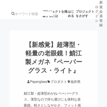
新
ロ
規
グ
会
プロジェクトを掲
はじ
プロジェクト
/
載するには
める
をさがす
イ
員
ン
登
録
人気のプロ
注目のリ
注目の新着プロ
募集終了が近いプ
もうすぐ公開
【新感覚】超薄型・
ジェクト
ターン
ジェクト
ロジェクト
されます
軽量の老眼鏡！鯖江
製メガネ『ペーパー
アート・写真
音楽
グラス・ライト』
テクノロジー・ガジェット
ゲーム・サ
Paperglass
プロダクト
福井県
映像・映画
書籍・雑誌
鯖江製・超薄型めがね ペーパーグラ
ス。薄型なので持ち運びにも便利な老
ビジネス・起業
チャレンジ
眼鏡。軽さとしなやかさ、フィット感