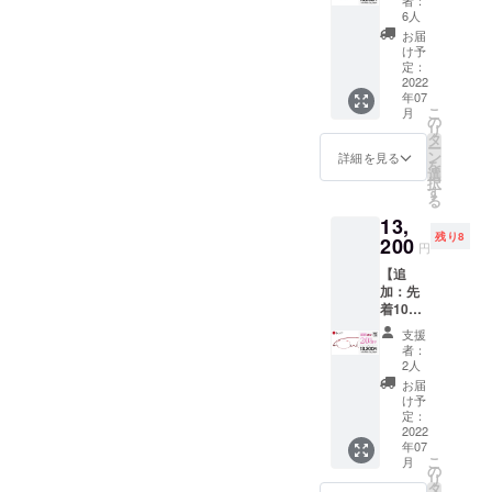
購入後
者：
ペー
たっていて
本体（1
〜
6人
（度数
パーグ
本） ・
G:4.00
を何か
お届
も修理・メ
ラス・
専用
の標準
け予
１つご
ンテナンス
ライト
ケース
定：
レンズ
選択く
スクエ
2022
（1個）
などアフ
度数か
ださ
年07
ア（ネ
・メガ
らお選
い） ２.
ターサポー
こ
月
イ
ネ拭き
の
びくだ
「ブ
リ
トもお任せ
ビー）
[レンズ
タ
さい。
ルーラ
ー
通常価
度数に
ン
【左右
詳細を見る
ください。
イト
を
格
ついて]
選
度数違
カット
択
¥16,500
【遠近
す
い対応
レン
る
を 割引
両用】
OK】
ズ」の
13,
価格
には対
A〜Gの
リター
残り8
¥13,200
200
応して
度数な
ンをご
円
（税
いませ
ら左右
購入 ３.
【追
込）に
ん。
度数違
メッ
加：先
てご提
【選べ
いも追
セージ
着10本
供 ・
る度
加料金
機能で
★20％
ペー
数】
なしで
「度な
支援
OFF】
パーグ
A:+1.00
対応可
者：
しブ
ペー
ラス・
〜
2人
能で
ルーラ
パーグ
ライト
G:4.00
す。ご
お届
イトで
ラス・
本体（1
の標準
け予
希望の
の発送
ライト
本） ・
定：
レンズ
方はご
希望」
スクエ
2022
専用
度数か
希望リ
の旨、
年07
ア
ケース
らお選
ターン
必ずご
こ
月
（レッ
（1個）
の
びくだ
購入
連絡く
リ
ド） 通
・メガ
タ
さい。
後、