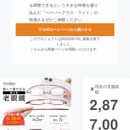
を調整できるという大きな特徴を盛り
まちづくり・地域活性化
込んだ『ペーパーグラス・ライト』の
快適さをぜひご体験ください。
CAMPFIRE for Social Good
CAMPFIRE Creation
公式ホームページから購入する
CAMPFIREふるさと納税
machi-ya
コミュニティ
このプロジェクトは2022/05/15に募集を終了
しました。
こちらから関連ページを閲覧いただけます。
現在の支援総
額
2,87
7,00