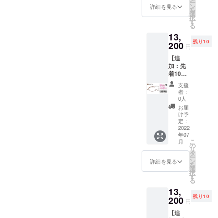
ださ
ー
常価格
ネ拭き
ン
【左右
詳細を見る
メッ
い。 ご
を
¥16,500
[レンズ
選
度数違
セージ
不明な
択
を 割引
度数に
す
い対応
機能に
場合は
る
価格
ついて]
OK】
てお申
お問合
13,
¥13,200
【遠近
A〜Gの
し付け
せくだ
残り10
（税
200
両用】
度数な
くださ
円
さい。
込）に
には対
ら左右
い。
■オー
【追
てご提
応して
度数違
【オー
ダーレ
加：先
供 ・
いませ
いも追
ダーレ
ンズ
着10本
ペー
ん。
加料金
ンズ】
（処方
★20％
パーグ
【選べ
なしで
処方箋
支援
箋レン
OFF】
ラス・
る度
対応可
者：
やレン
ズ/老眼
ペー
ライト
数】
0人
能で
ズ情報
鏡用・
パーグ
本体（1
A:+1.00
す。ご
お届
も別注
近視
ラス・
本） ・
〜
け予
希望の
で承り
用）で
ライト
専用
定：
G:4.00
方はご
ます(詳
ブルー
スクエ
2022
ケース
の標準
希望リ
細はお
ライト
年07
ア（ブ
（1個）
レンズ
ターン
問合せ
カット
こ
月
ラウ
・メガ
の
度数か
購入
くださ
レンズ
リ
ン） 通
ネ拭き
タ
らお選
後、
い) [お
をご希
ー
常価格
[レンズ
ン
びくだ
詳細を見る
メッ
届け予
望の場
を
¥16,500
度数に
選
さい。
セージ
定]
合は
択
を 割引
ついて]
す
【左右
機能に
2022年
【別途
る
価格
【遠近
度数違
てお申
6月末に
お見
13,
¥13,200
両用】
い対応
し付け
お届け
積】と
残り10
（税
200
には対
OK】
くださ
円
予定 [保
なりま
込）に
応して
A〜Gの
い。
証・ア
すの
【追
てご提
いませ
度数な
【オー
フター