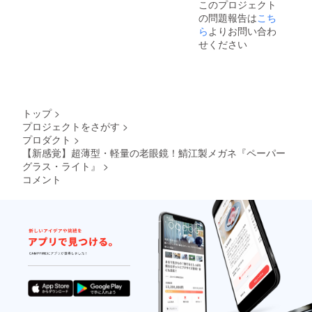
たしか
このプロジェクト
度数な
くださ
証・ア
無償 [ご
ねま
の問題報告は
こち
ら左右
い。
フター
注意] ※
す。 そ
度数違
ら
よりお問い合わ
【オー
サポー
製造状
の他の
いも追
ダーレ
ト] ★フ
せください
況によ
注事項
加料金
ンズ】
レー
り出荷
につい
なしで
処方箋
ム・レ
時期が
ては
対応可
やレン
ンズ 1
遅れる
「リス
能で
ズ情報
年間保
場合、
ク&チャ
す。ご
も別注
証 ★度
早急に
レン
希望の
で承り
数が合
ご連絡
トップ
>
ジ」を
方はご
ます(詳
わな
致しま
ご確認
プロジェクトをさがす
>
希望リ
細はお
かった
す。 ※
くださ
プロダクト
>
ターン
問合せ
場合、
初期不
い。
購入
【新感覚】超薄型・軽量の老眼鏡！鯖江製メガネ『ペーパー
くださ
お届け
良以外
後、
い) [お
グラス・ライト』
>
から
に関す
メッ
届け予
１ヶ月
る返
コメント
セージ
定]
以内の
品・返
機能に
2022年
レンズ
金はお
てお申
6月末に
度数交
受けい
し付け
お届け
換 初回
たしか
くださ
予定 [保
無償 [ご
ねま
い。
証・ア
注意] ※
す。 そ
【オプ
フター
製造状
の他の
ショ
サポー
況によ
注事項
ン】ブ
ト] ★フ
り出荷
につい
ルーラ
レー
時期が
ては
イト
ム・レ
遅れる
「リス
カット
ンズ 1
場合、
ク&チャ