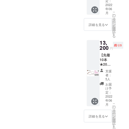
（HOYA
定：
必要になり
製） 当
2022
ます。
年06
社通常
こ
月
価格＋
ですからメ
の
リ
6,600円
タ
ガネは買っ
ー
→ 割引
ン
詳細を見る
を
て終わりで
価格＋
選
択
¥4,400(
す
はございま
る
税込) ★
せん。
13,
ブルー
残り5
お客様に寄
ライト
200
円
カット
り添い、メ
【先着
レンズ
ガネライフ
10本
だけの
★20％
ご注文
をサポート
OFF】
はでき
支援
するブラン
ペー
ません
者：
ドとして、
パーグ
★ ブ
5人
ラス・
ルーラ
ご購入いた
お届
ライト
イト
け予
だいてから
スクエ
カット
定：
ア（ブ
2022
永いお付き
レンズ
年06
ラウ
でのお
合いがス
こ
月
ン） 通
届けご
の
リ
タートする
常価格
希望の
タ
ー
¥16,500
場合は
ン
と私たちは
詳細を見る
を
を 割引
「ペー
選
考えていま
択
価格
パーグ
す
る
す。
¥13,200