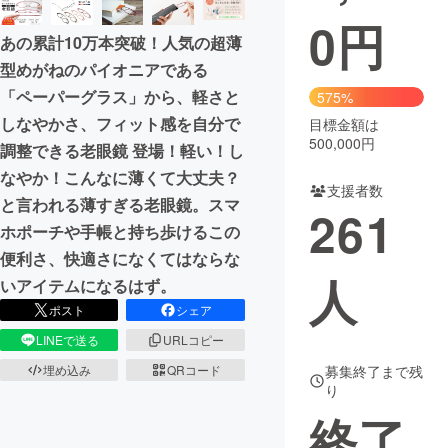
0
円
あの累計10万本突破！人気の超薄
型めがねのパイオニアである
「ペーパーグラス」から、軽さと
575%
しなやかさ、フィット感を自分で
目標金額は
500,000円
調整できる老眼鏡 登場！軽い！し
なやか！こんなに薄くて大丈夫？
支援者数
と言われる薄すぎる老眼鏡。スマ
261
ホポーチや手帳と持ち歩けるこの
便利さ、快適さになくてはならな
人
いアイテムになるはず。
ポスト
シェア
LINEで送る
URLコピー
埋め込み
QRコード
募集終了まで残
り
終了