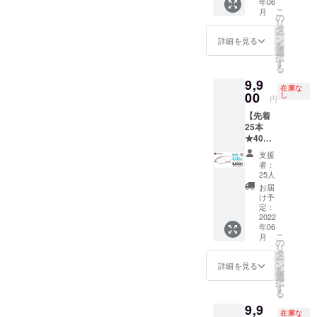
致しま
ご確認
年06
ては
イ
・メガ
らお選
希望リ
問合せ
かった
こ
す。 ※
月
くださ
「リス
ビー）
ネ拭き
の
びくだ
ターン
くださ
場合、
リ
初期不
い。
ク&チャ
通常価
[レンズ
タ
さい。
購入
い) [お
お届け
ー
良以外
レン
格
度数に
ン
【左右
詳細を見る
後、
届け予
から
を
に関す
ジ」を
¥16,500
ついて]
選
度数違
メッ
定]
１ヶ月
択
る返
ご確認
を 割引
【遠近
す
い対応
セージ
2022年
以内の
る
品・返
くださ
価格
両用】
OK】
機能に
6月末に
レンズ
金はお
9,9
い。
¥9,900
には対
A〜Gの
てお申
お届け
在庫な
度数交
受けい
（税
00
応して
し
度数な
し付け
円
予定 [保
換 初回
たしか
込）に
いませ
ら左右
くださ
証・ア
無償 [ご
ねま
【先着
てご提
ん。
度数違
い。
フター
注意] ※
す。 そ
25本
供 ・
【選べ
いも追
【オー
サポー
製造状
の他の
★40％
ペー
る度
加料金
ダーレ
ト] ★フ
況によ
注事項
OFF】
パーグ
数】
なしで
ンズ】
支援
レー
り出荷
につい
ペー
ラス・
A:+1.00
対応可
者：
処方箋
ム・レ
時期が
ては
パーグ
ライト
〜
25人
能で
やレン
ンズ 1
遅れる
「リス
ラス・
本体（1
G:4.00
す。ご
お届
ズ情報
年間保
場合、
ク&チャ
ライト
本） ・
の標準
け予
希望の
も別注
証 ★度
早急に
レン
スクエ
専用
定：
レンズ
方はご
で承り
数が合
ご連絡
ジ」を
ア（ブ
2022
ケース
度数か
希望リ
ます(詳
わな
致しま
ご確認
年06
ラウ
（1個）
らお選
ターン
細はお
かった
こ
す。 ※
月
くださ
ン） 通
・メガ
の
びくだ
購入
問合せ
場合、
リ
初期不
い。
常価格
ネ拭き
タ
さい。
後、
くださ
お届け
ー
良以外
¥16,500
[レンズ
ン
【左右
詳細を見る
メッ
い) [お
から
を
に関す
を 割引
度数に
選
度数違
セージ
届け予
１ヶ月
択
る返
価格
ついて]
す
い対応
機能に
定]
以内の
る
品・返
¥9,900
【遠近
OK】
てお申
2022年
レンズ
金はお
9,9
（税
両用】
A〜Gの
し付け
6月末に
在庫な
度数交
受けい