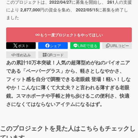
このプロジェクトは、
2022/04/27
に募集を開始し、
261
人の支援
により
2,877,000
円の資金を集め、
2022/05/15
に募集を終了し
ました
もう一度プロジェクトをやってほしい
ポスト
シェア
LINEで送る
URLコピー
埋め込み
QRコード
あの累計10万本突破！人気の超薄型めがねのパイオニア
である「ペーパーグラス」から、軽さとしなやかさ、
フィット感を自分で調整できる老眼鏡 登場！軽い！しな
やか！こんなに薄くて大丈夫？と言われる薄すぎる老眼
鏡。スマホポーチや手帳と持ち歩けるこの便利さ、快適
さになくてはならないアイテムになるはず。
このプロジェクトを見た人はこちらもチェックし
ています