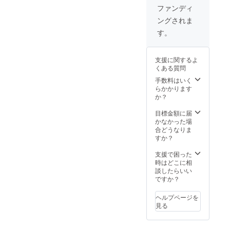
かった
す。 ※
ご確認
・メガ
らお選
購入
ファンディ
くださ
場合、
初期不
くださ
ネ拭き
びくだ
後、
い) [お
お届け
良以外
い。
ングされま
[レンズ
さい。
メッ
届け予
から
に関す
度数に
【左右
セージ
す。
定]
１ヶ月
る返
ついて]
度数違
機能に
2022年
以内の
品・返
【遠近
い対応
てお申
6月末に
レンズ
金はお
両用】
OK】
し付け
お届け
度数交
受けい
支援に関するよ
には対
A〜Gの
くださ
予定 [保
換 初回
たしか
くある質問
応して
度数な
い。
証・ア
無償 [ご
ねま
いませ
ら左右
手数料はいく
【オー
フター
注意] ※
す。 そ
ん。
度数違
らかかります
ダーレ
サポー
製造状
の他の
【選べ
いも追
か？
ンズ】
ト] ★フ
況によ
注事項
る度
加料金
処方箋
レー
り出荷
につい
数】
なしで
目標金額に届
やレン
ム・レ
時期が
ては
A:+1.00
対応可
かなかった場
ズ情報
ンズ 1
遅れる
「リス
〜
能で
合どうなりま
も別注
年間保
場合、
ク&チャ
G:4.00
す。ご
すか？
で承り
証 ★度
早急に
レン
の標準
希望の
ます(詳
数が合
ご連絡
ジ」を
レンズ
方はご
支援で困った
細はお
わな
致しま
ご確認
度数か
希望リ
時はどこに相
問合せ
かった
す。 ※
くださ
らお選
ターン
談したらいい
くださ
場合、
初期不
い。
びくだ
購入
ですか？
い) [お
お届け
良以外
さい。
後、
届け予
から
に関す
【左右
メッ
定]
１ヶ月
ヘルプページを
る返
度数違
セージ
2022年
以内の
見る
品・返
い対応
機能に
6月末に
レンズ
金はお
OK】
てお申
お届け
度数交
受けい
A〜Gの
し付け
予定 [保
換 初回