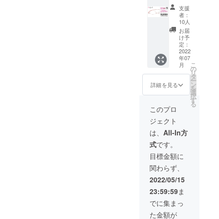
ンズ】
ト] ★フ
製造状
注事項
★20％
パーグ
数】
なしで
処方箋
支援
レー
況によ
につい
OFF】
ラス・
A:+1.00
対応可
者：
やレン
ム・レ
り出荷
ては
ペー
ライト
〜
10人
能で
ズ情報
ンズ 1
時期が
「リス
パーグ
本体（1
G:4.00
す。ご
お届
も別注
年間保
遅れる
ク&チャ
ラス・
本） ・
の標準
け予
希望の
で承り
証 ★度
場合、
レン
ライト
専用
定：
レンズ
方はご
ます(詳
数が合
早急に
ジ」を
スクエ
2022
ケース
度数か
希望リ
細はお
わな
ご連絡
ご確認
年07
ア（ピ
（1個）
らお選
ターン
問合せ
かった
こ
致しま
月
くださ
ンク）
・メガ
の
びくだ
購入
くださ
場合、
リ
す。 ※
い。
通常価
ネ拭き
タ
さい。
後、
い) [お
お届け
ー
初期不
格
[レンズ
ン
【左右
詳細を見る
メッ
届け予
から
を
良以外
¥16,500
度数に
選
度数違
セージ
定]
１ヶ月
択
に関す
を 割引
ついて]
す
い対応
機能に
2022年
以内の
る
る返
価格
【遠近
OK】
このプロ
てお申
6月末に
レンズ
品・返
¥13,200
両用】
A〜Gの
し付け
お届け
度数交
金はお
ジェクト
（税
には対
度数な
くださ
予定 [保
換 初回
受けい
込）に
応して
ら左右
は、
All-In方
い。
証・ア
無償 [ご
たしか
てご提
いませ
度数違
【オー
フター
注意] ※
ねま
式
です。
供 ・
ん。
いも追
ダーレ
サポー
製造状
す。 そ
ペー
【選べ
加料金
目標金額に
ンズ】
ト] ★フ
況によ
の他の
パーグ
る度
なしで
処方箋
レー
り出荷
注事項
関わらず、
ラス・
数】
対応可
やレン
ム・レ
時期が
につい
ライト
A:+1.00
能で
2022/05/15
ズ情報
ンズ 1
遅れる
ては
本体（1
〜
す。ご
も別注
年間保
場合、
「リス
23:59:59
ま
本） ・
G:4.00
希望の
で承り
証 ★度
早急に
ク&チャ
専用
の標準
方はご
でに集まっ
ます(詳
数が合
ご連絡
レン
ケース
レンズ
希望リ
細はお
わな
致しま
ジ」を
た金額が
（1個）
度数か
ターン
問合せ