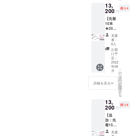
ラス・
13,
（税
ライ
残り4
込）に
200
ト」を
円
私たちは企
てご提
購入
【先着
供 ・
画・設計・
後、こ
10本
ペー
のリ
製造・販売
★20％
パーグ
ターン
まで行う
OFF】
ラス・
をご購
支援
ペー
ライト
入くだ
メーカーだ
者：
パーグ
本体（1
さい。
6人
からこそ高
ラス・
本） ・
【ご確
お届
ライト
いデザイン
専用
認くだ
け予
スクエ
ケース
定：
さい】
性と品質
ア（ブ
2022
（1個）
■「度な
で、どこに
年06
ラッ
・メガ
し」ブ
こ
月
ク） 通
ネ拭き
の
もない商品
ルーラ
リ
常価格
[レンズ
タ
イト
をお求めや
ー
¥16,500
度数に
ン
カット
詳細を見る
を
すい価格で
を 割引
ついて]
選
レンズ
択
価格
【遠近
す
ご希望
ご提供して
る
¥13,200
両用】
の場合
います。
13,
（税
には対
１. お好
残り9
込）に
200
また部品の
応して
きな
円
てご提
いませ
「ペー
製造から
【追
供 ・
ん。
パーグ
行っている
加：先
ペー
【選べ
ラス・
着15本
パーグ
る度
のでご購入
ライ
★20％
ラス・
数】
ト」を
支援
から何年
OFF】
ライト
A:+1.00