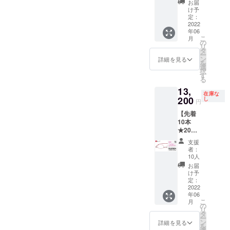
本） ・
G:4.00
能で
お届
も別注
年間保
遅れる
ク&チャ
ライト
専用
の標準
け予
す。ご
で承り
証 ★度
場合、
レン
スクエ
ケース
定：
レンズ
希望の
ます(詳
数が合
早急に
ジ」を
ア（ピ
2022
（1個）
度数か
方はご
細はお
わな
ご連絡
ご確認
年06
ンク）
・メガ
らお選
希望リ
問合せ
かった
こ
致しま
月
くださ
通常価
ネ拭き
の
びくだ
ターン
くださ
場合、
リ
す。 ※
い。
格
[レンズ
タ
さい。
購入
い) [お
お届け
ー
初期不
¥16,500
度数に
ン
【左右
詳細を見る
後、
届け予
から
を
良以外
を 割引
ついて]
選
度数違
メッ
定]
１ヶ月
択
に関す
価格
【遠近
す
い対応
セージ
2022年
以内の
る
る返
¥13,200
両用】
OK】
機能に
6月末に
レンズ
品・返
13,
（税
には対
A〜Gの
てお申
お届け
在庫な
度数交
金はお
込）に
200
応して
し
度数な
し付け
円
予定 [保
換 初回
受けい
てご提
いませ
ら左右
くださ
証・ア
無償 [ご
たしか
【先着
供 ・
ん。
度数違
い。
フター
注意] ※
ねま
10本
ペー
【選べ
いも追
【オー
サポー
製造状
す。 そ
★20％
パーグ
る度
加料金
ダーレ
ト] ★フ
況によ
の他の
OFF】
ラス・
数】
なしで
ンズ】
支援
レー
り出荷
注事項
ペー
ライト
A:+1.00
対応可
者：
処方箋
ム・レ
時期が
につい
パーグ
本体（1
〜
10人
能で
やレン
ンズ 1
遅れる
ては
ラス・
本） ・
G:4.00
す。ご
お届
ズ情報
年間保
場合、
「リス
ライト
専用
の標準
け予
希望の
も別注
証 ★度
早急に
ク&チャ
スクエ
ケース
定：
レンズ
方はご
で承り
数が合
ご連絡
レン
ア
2022
（1個）
度数か
希望リ
ます(詳
わな
致しま
ジ」を
年06
（レッ
・メガ
らお選
ターン
細はお
かった
こ
す。 ※
月
ご確認
ド） 通
ネ拭き
の
びくだ
購入
問合せ
場合、
リ
初期不
くださ
常価格
[レンズ
タ
さい。
後、
くださ
お届け
ー
良以外
い。
¥16,500
度数に
ン
【左右
詳細を見る
メッ
い) [お
から
を
に関す
を 割引
ついて]