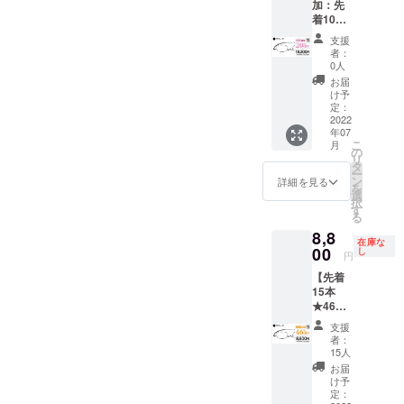
で、本
加：先
供 ・
ん。
ら左右
ダーレ
サポー
商品を
着10本
ペー
【選べ
度数違
ンズ】
ト] ★フ
購入し
★20％
パーグ
る度
いも追
処方箋
支援
レー
ないで
OFF】
ラス・
数】
加料金
者：
やレン
ム・レ
くださ
ペー
ライト
A:+1.00
0人
なしで
ズ情報
ンズ 1
い。詳
パーグ
本体（1
〜
対応可
お届
も別注
年間保
しくは
ラス・
本） ・
G:4.00
け予
能で
で承り
証 ★度
本プロ
ライト
専用
定：
の標準
す。ご
ます(詳
数が合
ジェク
スクエ
2022
ケース
レンズ
希望の
細はお
わな
トの
年07
ア（ブ
（1個）
度数か
方はご
問合せ
かった
こ
「よく
月
ラッ
・メガ
の
らお選
希望リ
くださ
場合、
リ
ある質
ク） 通
ネ拭き
タ
びくだ
ターン
い) [お
お届け
ー
問」を
常価格
[レンズ
ン
さい。
詳細を見る
購入
届け予
から
を
ご確認
¥16,500
度数に
選
【左右
後、
定]
１ヶ月
択
くださ
を 割引
ついて]
す
度数違
メッ
2022年
以内の
る
い。 ■
価格
【遠近
い対応
セージ
6月末に
レンズ
複数本
8,8
¥13,200
両用】
OK】
機能に
お届け
在庫な
度数交
のメガ
（税
00
には対
し
A〜Gの
てお申
円
予定 [保
換 初回
ネとブ
込）に
応して
度数な
し付け
証・ア
無償 [ご
ルーラ
【先着
てご提
いませ
ら左右
くださ
フター
注意] ※
イト
15本
供 ・
ん。
度数違
い。
サポー
製造状
カット
★46％
ペー
【選べ
いも追
【オプ
ト] ★フ
況によ
レンズ
OFF】
パーグ
る度
加料金
ショ
支援
レー
り出荷
を応援
ペー
ラス・
数】
なしで
者：
ン】ブ
ム・レ
時期が
購入さ
パーグ
ライト
A:+1.00
15人
対応可
ルーラ
ンズ 1
遅れる
れた方
ラス・
本体（1
〜
能で
お届
イト
年間保
場合、
は、メ
ライト
本） ・
G:4.00
け予
す。ご
カット
証 ★度
早急に
ガネと
スクエ
専用
定：
の標準
希望の
レンズ
数が合
ご連絡