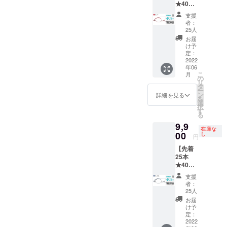
サポー
製造状
レンズ
金はお
★40％
パーグ
【選べ
加料金
ンズ】
ト] ★フ
況によ
度数交
受けい
OFF】
ラス・
る度
なしで
処方箋
支援
レー
り出荷
換 初回
たしか
ペー
ライト
数】
対応可
者：
やレン
ム・レ
時期が
無償 [ご
ねま
パーグ
本体（1
A:+1.00
25人
能で
ズ情報
ンズ 1
遅れる
注意] ※
す。 そ
ラス・
本） ・
〜
す。ご
お届
も別注
年間保
場合、
製造状
の他の
ライト
専用
G:4.00
け予
希望の
で承り
証 ★度
早急に
況によ
注事項
スクエ
ケース
定：
の標準
方はご
ます(詳
数が合
ご連絡
り出荷
につい
ア
2022
（1個）
レンズ
希望リ
細はお
わな
致しま
時期が
年06
ては
（レッ
・メガ
度数か
ターン
問合せ
かった
こ
す。 ※
月
遅れる
「リス
ド） 通
ネ拭き
の
らお選
購入
くださ
場合、
リ
初期不
場合、
ク&チャ
常価格
[レンズ
タ
びくだ
後、
い) [お
お届け
ー
良以外
早急に
レン
¥16,500
度数に
ン
さい。
詳細を見る
メッ
届け予
から
を
に関す
ご連絡
ジ」を
を 割引
ついて]
選
【左右
セージ
定]
１ヶ月
択
る返
致しま
ご確認
価格
【遠近
す
度数違
機能に
2022年
以内の
る
品・返
す。 ※
くださ
¥9,900
両用】
い対応
てお申
6月末に
レンズ
金はお
初期不
9,9
い。
（税
には対
OK】
し付け
お届け
在庫な
度数交
受けい
良以外
込）に
00
応して
し
A〜Gの
くださ
円
予定 [保
換 初回
たしか
に関す
てご提
いませ
度数な
い。
証・ア
無償 [ご
ねま
る返
【先着
供 ・
ん。
ら左右
【オー
フター
注意] ※
す。 そ
品・返
25本
ペー
【選べ
度数違
ダーレ
サポー
製造状
の他の
金はお
★40％
パーグ
る度
いも追
ンズ】
ト] ★フ
況によ
注事項
受けい
OFF】
ラス・
数】
加料金
処方箋
支援
レー
り出荷
につい
たしか
ペー
ライト
A:+1.00
なしで
者：
やレン
ム・レ
時期が
ては
ねま
パーグ
本体（1
〜
25人
対応可
ズ情報
ンズ 1
遅れる
「リス
す。 そ
ラス・
本） ・
G:4.00
能で
お届
も別注
年間保
場合、
ク&チャ
の他の
ライト
専用
の標準
け予
す。ご
で承り
証 ★度
早急に
レン
注事項
スクエ
ケース
定：
レンズ
希望の
ます(詳
数が合
ご連絡
ジ」を
につい
ア（ネ
2022
（1個）
度数か
方はご
細はお
わな