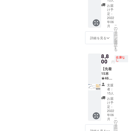
〜
15人
能で
イト
【オー
フター
無償 [ご
ラス・
本） ・
G:4.00
す。ご
お届
カット
ダーレ
サポー
注意] ※
ライト
専用
の標準
け予
希望の
レンズ
ンズ】
ト] ★フ
製造状
スクエ
ケース
定：
レンズ
方はご
ご希望
処方箋
レー
況によ
ア
2022
（1個）
度数か
希望リ
の場合
やレン
ム・レ
り出荷
年06
（レッ
・メガ
らお選
ターン
は
ズ情報
こ
ンズ 1
月
時期が
ド） 通
ネ拭き
の
びくだ
購入
「【オ
も別注
リ
年間保
遅れる
常価格
[レンズ
タ
さい。
後、
プショ
で承り
ー
証 ★度
場合、
¥16,500
度数に
ン
【左右
詳細を見る
メッ
ン
ます(詳
を
数が合
早急に
を 割引
ついて]
選
度数違
セージ
★33％
細はお
択
わな
ご連絡
価格
【遠近
す
い対応
機能に
OFF】
問合せ
る
かった
致しま
¥8,800
両用】
OK】
てお申
ブルー
くださ
場合、
す。 ※
8,8
（税
には対
A〜Gの
し付け
ライト
在庫な
い) [お
お届け
初期不
込）に
00
応して
し
度数な
くださ
円
カット
届け予
から
良以外
てご提
いませ
ら左右
い。
レン
定]
１ヶ月
に関す
【先着
供 ・
ん。
度数違
【オー
ズ」と
2022年
以内の
る返
15本
ペー
【選べ
いも追
ダーレ
一緒に
7月末に
レンズ
品・返
★46％
パーグ
る度
加料金
ンズ】
ご支援
お届け
度数交
金はお
OFF】
ラス・
数】
なしで
処方箋
支援
くださ
予定 [保
換 初回
受けい
ペー
ライト
A:+1.00
対応可
者：
やレン
い。
証・ア
無償 [ご
たしか
パーグ
本体（1
〜
15人
能で
ズ情報
【オー
フター
注意] ※
ねま
ラス・
本） ・
G:4.00
す。ご
お届
も別注
ダーレ
サポー
製造状
す。 そ
ライト
専用
の標準
け予
希望の
で承り
ンズ】
ト] ★フ
況によ
の他の
スクエ
ケース
定：
レンズ
方はご
ます(詳
処方箋
レー
り出荷
注事項
ア（ネ
2022
（1個）
度数か
希望リ
細はお
やレン
ム・レ
時期が
年06
につい
イ
・メガ
らお選
ターン
問合せ
ズ情報
こ
ンズ 1
月
遅れる
ては
ビー）
ネ拭き
の
びくだ
購入
くださ
も別注
リ
年間保
場合、
「リス
通常価
[レンズ
タ
さい。
後、
い) [お
で承り
ー
証 ★度
早急に
ク&チャ
格
度数に
ン
【左右
詳細を見る