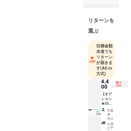
三大産地
福井県鯖江
市。鯖江の
リターンを
洗練された
選ぶ
技術や職人
の100以上の
工程や手仕
目標金額
事によって
未達でも
ペーパーグ
リターン
が届きま
ラスは完成
す
(All-in
します。
方式)
4,4
メガネは目
残り
00
206
円
の状態に合
【オプ
わせてレン
ション
ズを交換し
★33％
たり、毎日
OFF】
支援
ブルー
使うものだ
者：
ライト
44人
からこそ壊
カット
お届
れて修理が
レンズ
け予