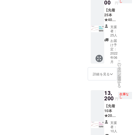
込）に
00
には対
し
度数な
くださ
円
お届け
換 初回
たしか
てご提
応して
ら左右
い。
予定 [保
無償 [ご
ねま
【先着
供 ・
いませ
度数違
【オー
証・ア
注意] ※
す。 そ
25本
ペー
ん。
いも追
ダーレ
フター
製造状
の他の
★40％
パーグ
【選べ
加料金
ンズ】
サポー
況によ
注事項
OFF】
ラス・
る度
なしで
処方箋
支援
ト] ★フ
り出荷
につい
ペー
ライト
数】
対応可
者：
やレン
レー
時期が
ては
パーグ
本体（1
A:+1.00
25人
能で
ズ情報
ム・レ
遅れる
「リス
ラス・
本） ・
〜
す。ご
お届
も別注
ンズ 1
場合、
ク&チャ
ライト
専用
G:4.00
け予
希望の
で承り
年間保
早急に
レン
スクエ
ケース
定：
の標準
方はご
ます(詳
証 ★度
ご連絡
ジ」を
ア（ピ
2022
（1個）
レンズ
希望リ
細はお
数が合
致しま
ご確認
年06
ンク）
・メガ
度数か
ターン
問合せ
わな
こ
す。 ※
月
くださ
通常価
ネ拭き
の
らお選
購入
くださ
かった
リ
初期不
い。
格
[レンズ
タ
びくだ
後、
い) [お
場合、
ー
良以外
¥16,500
度数に
ン
さい。
詳細を見る
メッ
届け予
お届け
を
に関す
を 割引
ついて]
選
【左右
セージ
定]
から
択
る返
価格
【遠近
す
度数違
機能に
2022年
１ヶ月
る
品・返
¥9,900
両用】
い対応
てお申
6月末に
以内の
金はお
13,
（税
には対
OK】
し付け
お届け
在庫な
レンズ
受けい
込）に
200
応して
し
A〜Gの
くださ
円
予定 [保
度数交
たしか
てご提
いませ
度数な
い。
証・ア
換 初回
ねま
【先着
供 ・
ん。
ら左右
【オー
フター
無償 [ご
す。 そ
10本
ペー
【選べ
度数違
ダーレ
サポー
注意] ※
の他の
★20％
パーグ
る度
いも追
ンズ】
ト] ★フ
製造状
注事項
OFF】
ラス・
数】
加料金
処方箋
支援
レー
況によ
につい
ペー
ライト
A:+1.00
なしで
者：
やレン
ム・レ
り出荷
ては
パーグ
本体（1
〜
10人
対応可
ズ情報
ンズ 1
時期が
「リス
ラス・