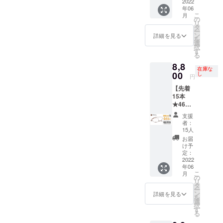
ブルー
ア（ブ
2022
ケース
レンズ
方はご
ご希望
わな
致しま
ライト
年06
ラッ
（1個）
度数か
希望リ
の場合
かった
こ
す。 ※
月
カット
ク） 通
・メガ
の
らお選
ターン
は
場合、
リ
初期不
レンズ
常価格
ネ拭き
タ
びくだ
購入
「【オ
お届け
ー
良以外
の組み
¥16,500
[レンズ
ン
さい。
詳細を見る
後、
プショ
から
を
に関す
合わせ
を 割引
度数に
選
【左右
メッ
ン
１ヶ月
択
る返
の確認
価格
ついて]
す
度数違
セージ
★33％
以内の
る
品・返
が必要
¥8,800
【遠近
い対応
機能に
OFF】
レンズ
金はお
となり
8,8
（税
両用】
OK】
てお申
ブルー
在庫な
度数交
受けい
ますの
込）に
00
には対
し
A〜Gの
し付け
円
ライト
換 初回
たしか
でご連
てご提
応して
度数な
くださ
カット
無償 [ご
ねま
絡くだ
【先着
供 ・
いませ
ら左右
い。
レン
注意] ※
す。 そ
さい。
15本
ペー
ん。
度数違
【オプ
ズ」と
製造状
の他の
★46％
パーグ
【選べ
いも追
ショ
一緒に
況によ
注事項
OFF】
ラス・
る度
加料金
ン】ブ
支援
ご支援
り出荷
につい
ペー
ライト
数】
なしで
者：
ルーラ
くださ
時期が
ては
パーグ
本体（1
A:+1.00
15人
対応可
イト
い。
遅れる
「リス
ラス・
本） ・
〜
能で
お届
カット
【オー
場合、
ク&チャ
ライト
専用
G:4.00
け予
す。ご
レンズ
ダーレ
早急に
レン
スクエ
ケース
定：
の標準
希望の
ご希望
ンズ】
ご連絡
ジ」を
ア（ブ
2022
（1個）
レンズ
方はご
の場合
処方箋
致しま
ご確認
年06
ラウ
・メガ
度数か
希望リ
は
やレン
こ
す。 ※
月
くださ
ン） 通
ネ拭き
の
らお選
ターン
「【オ
ズ情報
リ
初期不
い。
常価格
[レンズ
タ
びくだ
購入
プショ
も別注
ー
良以外
¥16,500
度数に
ン
さい。
詳細を見る
後、
ン
で承り
を
に関す
を 割引
ついて]
選
【左右
メッ
★33％
ます(詳
択
る返
価格
【遠近
す
度数違
セージ
OFF】
細はお
る
品・返
¥8,800
両用】
い対応
機能に
ブルー
問合せ
金はお