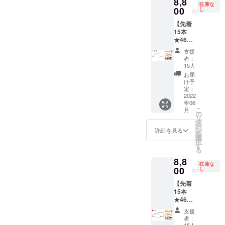
8,8
（税
には対
OK】
てお申
ライト
在庫な
くださ
受けい
込）に
00
応して
し
A〜Gの
し付け
円
カット
い) [お
たしか
てご提
いませ
度数な
くださ
レン
届け予
ねま
【先着
供 ・
ん。
ら左右
い。
ズ」と
定]
す。 そ
15本
ペー
【選べ
度数違
【オプ
一緒に
2022年
の他の
★46％
パーグ
る度
いも追
ショ
ご支援
7月末に
注事項
OFF】
ラス・
数】
加料金
ン】ブ
支援
くださ
お届け
につい
ペー
ライト
A:+1.00
なしで
者：
ルーラ
い。
予定 [保
ては
パーグ
本体（1
〜
15人
対応可
イト
【オー
証・ア
「リス
ラス・
本） ・
G:4.00
能で
お届
カット
ダーレ
フター
ク&チャ
ライト
専用
の標準
け予
す。ご
レンズ
ンズ】
サポー
レン
スクエ
ケース
定：
レンズ
希望の
ご希望
処方箋
ト] ★フ
ジ」を
ア（ピ
2022
（1個）
度数か
方はご
の場合
やレン
レー
ご確認
年06
ンク）
・メガ
らお選
希望リ
は
ズ情報
こ
ム・レ
月
くださ
通常価
ネ拭き
の
びくだ
ターン
「【オ
も別注
リ
ンズ 1
い。
格
[レンズ
タ
さい。
購入
プショ
で承り
ー
年間保
¥16,500
度数に
ン
【左右
詳細を見る
後、
ン
ます(詳
を
証 ★度
を 割引
ついて]
選
度数違
メッ
★33％
細はお
択
数が合
価格
【遠近
す
い対応
セージ
OFF】
問合せ
る
わな
¥8,800
両用】
OK】
機能に
ブルー
くださ
かった
8,8
（税
には対
A〜Gの
てお申
ライト
在庫な
い) [お
場合、
込）に
00
応して
し
度数な
し付け
円
カット
届け予
お届け
てご提
いませ
ら左右
くださ
レン
定]
から
【先着
供 ・
ん。
度数違
い。
ズ」と
2022年
１ヶ月
15本
ペー
【選べ
いも追
【オプ
一緒に
7月末に
以内の
★46％
パーグ
る度
加料金
ショ
ご支援
お届け
レンズ
OFF】
ラス・
数】
なしで
ン】ブ
支援
くださ
予定 [保
度数交
ペー
ライト
A:+1.00
対応可
者：
ルーラ
い。
証・ア
換 初回
パーグ
本体（1