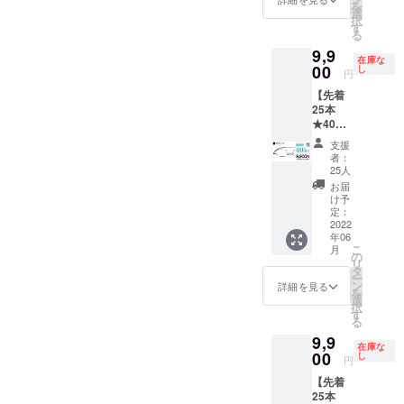
メッ
届け予
ます(詳
を
数が合
ご連絡
レン
¥16,500
ついて]
選
度数違
セージ
定]
細はお
択
わな
致しま
ジ」を
を 割引
【遠近
す
い対応
機能に
2022年
問合せ
る
かった
す。 ※
ご確認
価格
両用】
OK】
てお申
6月末に
くださ
場合、
初期不
9,9
くださ
¥8,800
には対
A〜Gの
し付け
お届け
在庫な
い) [お
お届け
良以外
い。
（税
00
応して
し
度数な
くださ
円
予定 [保
届け予
から
に関す
込）に
いませ
ら左右
い。
証・ア
定]
１ヶ月
る返
【先着
てご提
ん。
度数違
【オー
フター
2022年
以内の
品・返
25本
供 ・
【選べ
いも追
ダーレ
サポー
7月末に
レンズ
金はお
★40％
ペー
る度
加料金
ンズ】
ト] ★フ
お届け
度数交
受けい
OFF】
パーグ
数】
なしで
処方箋
支援
レー
予定 [保
換 初回
たしか
ペー
ラス・
A:+1.00
対応可
者：
やレン
ム・レ
証・ア
無償 [ご
ねま
パーグ
ライト
〜
25人
能で
ズ情報
ンズ 1
フター
注意] ※
す。 そ
ラス・
本体（1
G:4.00
す。ご
お届
も別注
年間保
サポー
製造状
の他の
ライト
本） ・
の標準
け予
希望の
で承り
証 ★度
ト] ★フ
況によ
注事項
スクエ
専用
定：
レンズ
方はご
ます(詳
数が合
レー
り出荷
につい
ア（ブ
2022
ケース
度数か
希望リ
細はお
わな
ム・レ
時期が
年06
ては
ラッ
（1個）
らお選
ターン
問合せ
かった
こ
ンズ 1
月
遅れる
「リス
ク） 通
・メガ
の
びくだ
購入
くださ
場合、
リ
年間保
場合、
ク&チャ
常価格
ネ拭き
タ
さい。
後、
い) [お
お届け
ー
証 ★度
早急に
レン
¥16,500
[レンズ
ン
【左右
詳細を見る
メッ
届け予
から
を
数が合
ご連絡
ジ」を
を 割引
度数に
選
度数違
セージ
定]
１ヶ月
択
わな
致しま
ご確認
価格
ついて]
す
い対応
機能に
2022年
以内の
る
かった
す。 ※
くださ
¥9,900
【遠近
OK】
てお申
6月末に
レンズ
場合、
初期不
9,9
い。
（税
両用】
A〜Gの
し付け
お届け
在庫な
度数交
お届け
良以外
込）に
00
には対
し
度数な
くださ
円
予定 [保
換 初回
から
に関す
てご提
応して
ら左右
い。
証・ア
無償 [ご
１ヶ月
る返
【先着
供 ・
いませ
度数違
【オー
フター
注意] ※
以内の
品・返
25本
ペー
ん。
いも追
ダーレ