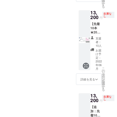
選
度数違
セージ
届け予
１ヶ月
択
る返
価格
【遠近
す
い対応
機能に
定]
以内の
る
品・返
¥13,200
両用】
OK】
てお申
2022年
レンズ
金はお
13,
（税
には対
A〜Gの
し付け
6月末に
在庫な
度数交
受けい
込）に
200
応して
し
度数な
くださ
円
お届け
換 初回
たしか
てご提
いませ
ら左右
い。
予定 [保
無償 [ご
ねま
【先着
供 ・
ん。
度数違
【オー
証・ア
注意] ※
す。 そ
10本
ペー
【選べ
いも追
ダーレ
フター
製造状
の他の
★20％
パーグ
る度
加料金
ンズ】
サポー
況によ
注事項
OFF】
ラス・
数】
なしで
処方箋
支援
ト] ★フ
り出荷
につい
ペー
ライト
A:+1.00
対応可
者：
やレン
レー
時期が
ては
パーグ
本体（1
〜
10人
能で
ズ情報
ム・レ
遅れる
「リス
ラス・
本） ・
G:4.00
す。ご
お届
も別注
ンズ 1
場合、
ク&チャ
ライト
専用
の標準
け予
希望の
で承り
年間保
早急に
レン
スクエ
ケース
定：
レンズ
方はご
ます(詳
証 ★度
ご連絡
ジ」を
ア（ネ
2022
（1個）
度数か
希望リ
細はお
数が合
致しま
ご確認
年06
イ
・メガ
らお選
ターン
問合せ
わな
こ
す。 ※
月
くださ
ビー）
ネ拭き
の
びくだ
購入
くださ
かった
リ
初期不
い。
通常価
[レンズ
タ
さい。
後、
い) [お
場合、
ー
良以外
格
度数に
ン
【左右
詳細を見る
メッ
届け予
お届け
を
に関す
¥16,500
ついて]
選
度数違
セージ
定]
から
択
る返
を 割引
【遠近
す
い対応
機能に
2022年
１ヶ月
る
品・返
価格
両用】
OK】
てお申
6月末に
以内の
金はお
13,
¥13,200
には対
A〜Gの
し付け
お届け
在庫な
レンズ
受けい
（税
200
応して
し
度数な
くださ
円
予定 [保
度数交
たしか
込）に
いませ
ら左右
い。
証・ア
換 初回
ねま
【追
てご提
ん。
度数違
【オー
フター
無償 [ご
す。 そ
加：先
供 ・
【選べ
いも追
ダーレ
サポー
注意] ※
の他の
着10本
ペー
る度
加料金