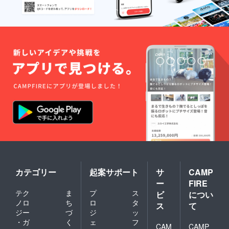
レンズ
年間保
早急に
レン
ご希望
証 ★度
ご連絡
ジ」を
の場合
数が合
致しま
ご確認
は
わな
す。 ※
くださ
「【オ
かった
初期不
い。
プショ
場合、
良以外
ン
お届け
に関す
★33％
から
る返
OFF】
１ヶ月
品・返
ブルー
以内の
金はお
ライト
レンズ
受けい
カット
度数交
たしか
レン
換 初回
ねま
ズ」と
無償 [ご
す。 そ
一緒に
注意] ※
の他の
ご支援
製造状
注事項
くださ
況によ
につい
い。
り出荷
ては
【オー
時期が
「リス
ダーレ
遅れる
ク&チャ
ンズ】
場合、
レン
カテゴリー
起案サポート
サ
CAMP
処方箋
早急に
ジ」を
ー
FIRE
やレン
ご連絡
ご確認
テク
ま
プ
ス
ズ情報
ビ
につい
致しま
くださ
も別注
す。 ※
ノロ
ち
ロ
タ
い。
ス
て
で承り
初期不
ジー
づ
ジ
ッ
ます(詳
良以外
・ガ
く
ェ
フ
細はお
CAM
CAMP
に関す