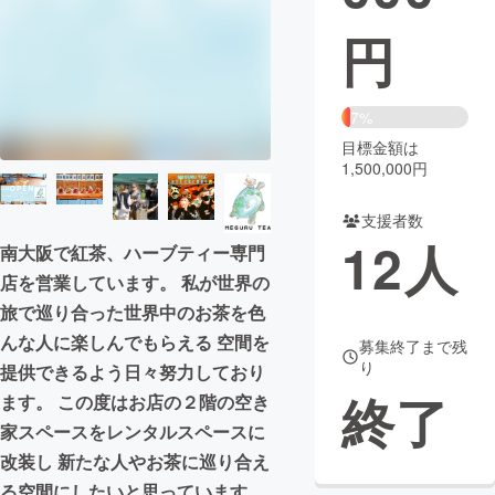
円
まちづくり・地域活性化
CAMPFIRE for Social Good
CAMPFIRE Creation
7%
CAMPFIREふるさと納税
machi-ya
コミュニティ
目標金額は
1,500,000円
支援者数
12
人
南大阪で紅茶、ハーブティー専門
店を営業しています。 私が世界の
旅で巡り合った世界中のお茶を色
んな人に楽しんでもらえる 空間を
募集終了まで残
り
提供できるよう日々努力しており
終了
ます。 この度はお店の２階の空き
家スペースをレンタルスペースに
改装し 新たな人やお茶に巡り合え
る空間にしたいと思っています。