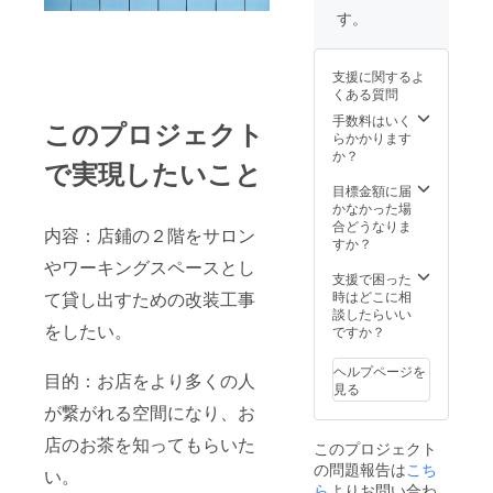
UTEAに
要望が
す。
集合
ござい
し、目
ました
的地ま
らその
支援に関するよ
で送迎
都度相
くある質問
（プラ
談させ
ン） ①
てくだ
手数料はいく
このプロジェクト
沢を散
さい。
らかかります
策しな
※有効期
か？
で実現したいこと
がら
限2022
ティー
年7月〜
目標金額に届
パー
2022年
かなかった場
ティ会
12月ま
合どうなりま
内容：店鋪の２階をサロン
場に向
で
すか？
かう ②
やワーキングスペースとし
会場の
支援で困った
設営 ③
て貸し出すための改装工事
時はどこに相
火おこ
談したらいい
をしたい。
しや水
ですか？
汲み等
のお昼
ヘルプページを
目的：お店をより多くの人
ごはん
見る
の支度
が繋がれる空間になり、お
④昼食
⑤アフ
店のお茶を知ってもらいた
このプロジェクト
タヌー
の問題報告は
こち
ン
い。
ティー
ら
よりお問い合わ