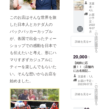
ティー
う。』
がわか
2022年
支援
チケッ
『店長
らな
12月ま
者：
ト10枚
と仕事
い」 そ
4人
で
（6,000
をして
んな方
お届
このお店はそんな世界を旅
円相
みた
にうっ
け予
当）＋
い』 そ
定：
てつけ
した日本人とカナダ人の
お手
2022
んな要
のリ
年07
紙】
望を叶
ターン
バックパッカーカップル
こ
月
《内
えるリ
の
です。
リ
容》 お
ターン
タ
茶葉を
が、各国で出会ったティー
ー
好きな
メ
ン
計って
詳細を見る
を
茶葉を
ショップでの感動を日本で
ニュー
選
お湯を
択
３種類
です。
す
沸かせ
る
も伝えたいと考え、形にハ
と
店長と
ば簡単
20,000
ティー
一緒に1
にお茶
円
マりすぎずカジュアルに
チケッ
日
を淹れ
【純粋に応
ト10枚
MEGUR
ること
ティーを楽しんでもらいた
援！！（店舗内
及び心
UTEAを
ができ
にお名前記
を込め
運営す
ます。
い。そんな想いからお店を
載）】 《内容》
たお手
ること
支援者：1人
届いた
・ただただ
紙お送
ができ
始めました。
日から
お届け予定：
MEGURU TEA
りさせ
ます。
こ
2022年07月
お茶を
の
を応援したい
ていた
カフェ
リ
淹れる
タ
そんなありがた
だきま
に興味
ー
ことが
ン
い声を受けてで
詳細を見る
す。 ど
がある
を
できる
選
きたリターンメ
の茶葉
方なら
択
お手軽
す
ニューです。 ・
がいい
できる
る
セット
感謝の気持ちを
かは後
限り何
です。