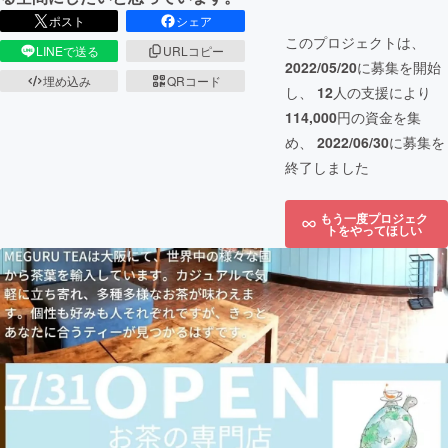
ポスト
シェア
このプロジェクトは、
LINEで送る
URLコピー
2022/05/20
に募集を開始
埋め込み
QRコード
し、
12
人の支援により
114,000
円の資金を集
め、
2022/06/30
に募集を
終了しました
もう一度プロジェク
トをやってほしい