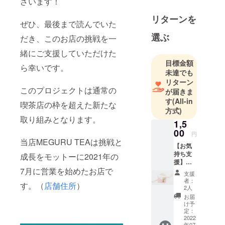
ざいます！
す。
その内、30
リターンを
ぜひ、最後まで読んでいた
種類は当店
選ぶ
だき、このお店の挑戦を一
にしか置い
ていないお
緒にご支援していただけた
茶を輸入販
目標金額
ら幸いです。
売してお
未達でも
リターン
り、その中
このプロジェクトは通常の
が届きま
からお客様
す
(All-in
喫茶店の枠を超えた新たな
の体調や好
方式)
みに合わせ
取り組みとなります。
1,5
たティーの
00
円
提案をして
当店MEGURU TEAは挑戦と
【お気
います。最
持ち支
成長をモットーに2021年の
近はお茶に
援】
7月に営業を始めたお店で
《内
合うお菓子
支援
容》 感
者：
やランチメ
す。（
店舗住所
）
謝の気
2人
ニューも増
持ちを
お届
込めた
やしてお
け予
メール
定：
り、気軽に
をお送
2022
年07