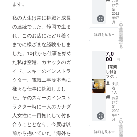
す。
お届
ます。
験）】
です。
け予
《内
※有効期
定：
容》
2022
限2022
私の人生は常に挑戦と成長
年07
MEGUR
年7月〜
こ
月
UTEAの
2022年
の
の連続でした。静岡で生ま
リ
出店イ
12月ま
タ
ー
ベント
で ※ス
ン
れ、このお店にたどり着く
詳細を見る
を
に一緒
ペシャ
選
択
に参加
までに様ざまな経験をしま
ル
す
る
してい
ティー
した。10代から仕事を始め
7,0
ただき
などの
商品の
00
一部対
円
た私は空港、カヤックのガ
販売体
応して
【茶漉
験をし
いない
イド、スキーのインストラ
し付き
ていた
商品が
マグ
だくこ
ござい
クター、電気工事等本当に
カップ
とがで
ますご
支援
１個＋
きま
了承く
様々な仕事に挑戦しまし
者：
茶葉
す。 主
ださ
1人
10g×３
た。そのスキーのインスト
に試飲
い。
お届
個＋お
のご提
け予
ラクター時に一人のカナダ
手紙】
供や商
定：
《内
2022
品のお
人女性に一目惚れして付き
年07
容》 茶
渡し等
こ
月
漉し付
を予定
の
合うこととなり、今度は以
リ
きの茶
してお
タ
ー
器とお
りま
ン
詳細を見る
前から抱いていた「海外を
を
好きな
す。 ※
選