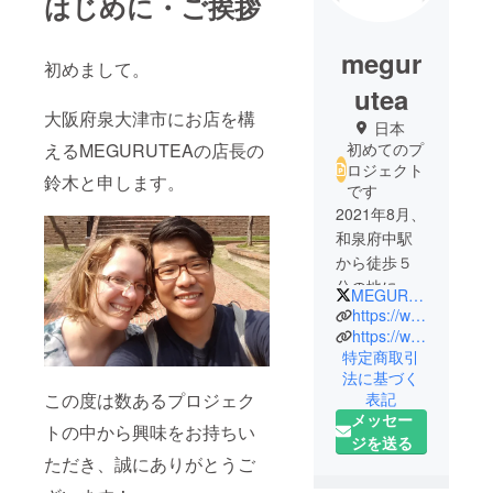
はじめに・ご挨拶
megur
初めまして。
utea
大阪府泉大津市にお店を構
日本
えるMEGURUTEAの店長の
初めてのプ
ロジェクト
鈴木と申します。
です
2021年8月、
和泉府中駅
から徒歩５
分の地に
MEGURU_TEA
オープンし
https://www.megurutea.com/
たティー
https://www.instagram.com/meguru.tea/
特定商取引
ショップ。
法に基づく
海外から集
この度は数あるプロジェク
表記
めた40種類
メッセー
トの中から興味をお持ちい
以上の
ジを送る
ティーを用
ただき、誠にありがとうご
意していま