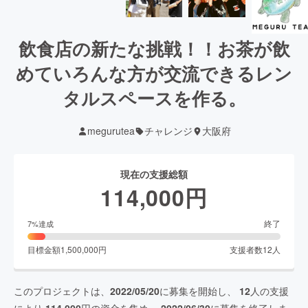
飲食店の新たな挑戦！！お茶が飲
めていろんな方が交流できるレン
タルスペースを作る。
megurutea
チャレンジ
大阪府
現在の支援総額
114,000
円
終了
7
%達成
目標金額
1,500,000
円
支援者数
12
人
このプロジェクトは、
2022/05/20
に募集を開始し、
12
人の支援