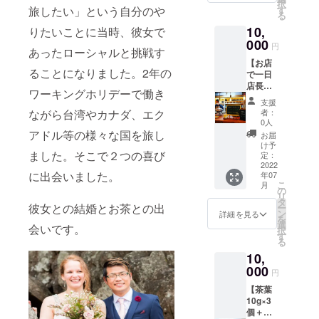
択
茶葉３
毎月大
旅したい」という自分のや
す
る
種類と
阪や近
10,
りたいことに当時、彼女で
心を込
畿圏内
めたお
000
でのイ
円
あったローシャルと挑戦す
手紙を
ベント
【お店
お送り
出店を
ることになりました。2年の
で一日
させて
予定し
店長を
いただ
ており
ワーキングホリデーで働き
体験】
きま
ます。
支援
《内
す。 ●
（月平
ながら台湾やカナダ、エク
者：
容》
茶器 ・
均3回程
0人
◯1日
数量：
アドル等の様々な国を旅し
度） ※
お届
MEGUR
１個 ・
改めて
け予
ました。そこで２つの喜び
UTEA店
商品サ
定：
詳細の
長券
2022
イズ：
メール
に出会いました。
年07
『いつ
一杯分
をお送
こ
月
かカ
（約
の
りしま
リ
フェで
250ml
タ
すの
彼女との結婚とお茶との出
ー
働いて
） ・素
ン
で、日
詳細を見る
を
みた
材：ガ
選
程等は
会いです。
択
い』
ラス製
す
その際
る
『カ
（無色
にご相
10,
フェの
透明）
談させ
店長っ
000
「お茶
てくだ
円
てどん
を淹れ
さい。
【茶葉
な仕事
てみた
※有効期
10g×3
をする
いけど
限2022
個＋
んだろ
淹れ方
年7月〜