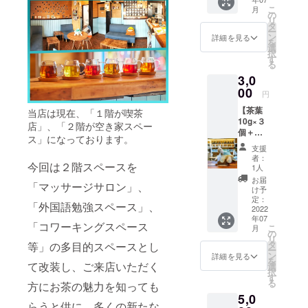
お茶を楽し
りしま
こ
月
す。
の
める空間作
リ
タ
りを目指し
ー
ン
詳細を見る
を
ておりま
選
択
す
る
3,0
00
円
【茶葉
当店は現在、「１階が喫茶
10g×３
店」、「２階が空き家スペー
個＋お
ス」になっております。
手紙】
支援
《内
者：
今回は２階スペースを
容》 お
1人
好きな
お届
「マッサージサロン」、
茶葉を
け予
３種類
定：
「外国語勉強スペース」、
と心を
2022
年07
込めた
「コワーキングスペース
こ
月
お手紙
の
リ
お送り
タ
等」の多目的スペースとし
ー
させて
ン
詳細を見る
を
いただ
て改装し、ご来店いただく
選
択
きま
す
る
方にお茶の魅力を知っても
す。 お
5,0
好きな
らうと供に、多くの新たな