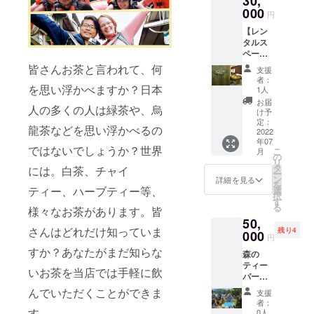
30,
込めたお礼のお
ほどお
でも相
※お好き
000
手紙をお送りし
円
送りす
談にの
な茶葉
ます。 ・店舗内
る商品
りま
は後ほ
【レン
の壁面に応援し
一覧の
す。 学
どお送
タルス
ていただいた方
メール
生の方
りする
ペース
の名前または掲
にご返
や社会
商品一
20時間
皆さんお茶と言われて、何
載したい 名称
支援
信くだ
人の方
覧の
使用
やニックネーム
者：
さい。
で進路
メール
券】
を思い浮かべますか？日本
1人
を記載させてい
※茶葉は
に悩ん
にご返
《内
ただきます。 ※
お届
10gで約
でる方
人の多くの人は緑茶や、烏
信くだ
容》
け予
改めて詳細の
3杯分お
や未経
さい。
『作業
定：
メールをお送り
楽しみ
龍茶などを思い浮かべるの
験の方
※茶葉は
スペー
2022
しますので、日
いただ
も大歓
10gで約
年07
スを探
程等はその際に
ではないでしょうか？世界
くこと
こ
迎で
月
3杯分お
してい
の
ご相談させてく
ができ
リ
す。 お
楽しみ
た。』
タ
には。白茶、チャイ
ださい。 ※備考
ます。
ー
話をし
いただ
『お茶
ン
詳細を見る
欄に掲載したい
※原材料
を
ながら
くこと
を飲み
ティー、ハーブティー等、
選
お名前をご記載
及び添
択
一緒に
ができ
ながら
す
ください。
加物等
る
MEGUR
ます。
様々なお茶があります。皆
仕事が
の食品
UTEAを
※原材料
50,
した
表示は
さんはどれだけ知っていま
盛り上
及び添
残り4
い。』
000
円
お届け
げま
加物等
『どこ
すか？あなたがまだ知らな
商品の
しょ
の食品
森の
かのス
ラベル
う。 ※
表示は
ティー
ペース
いお茶を当店では手軽に飲
に表記
改めて
お届け
パー
を利用
されま
詳細の
商品の
ティー
して手
んでいただくことができま
支援
す。
メール
ラベル
へご招
軽にサ
者：
をお送
に表記
待 《内
す。
ロンを
0人