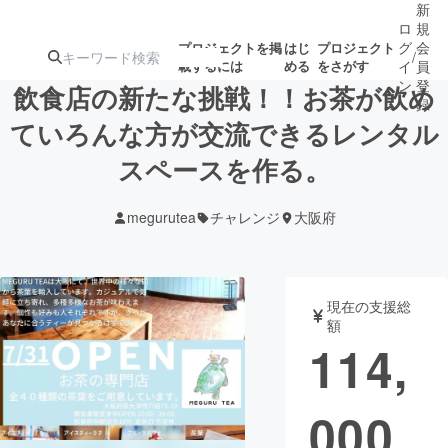
新
ロ
規
グ
会
プロジェクトを掲
はじ
プロジェクト
/
載するには
める
をさがす
イ
員
ン
登
飲食店の新たな挑戦！！お茶が飲め
録
ていろんな方が交流できるレンタル
スペースを作る。
人気のプロ
注目のリ
注目の新着プロ
募集終了が近いプ
もうすぐ公開
ジェクト
ターン
ジェクト
ロジェクト
されます
megurutea
チャレンジ
大阪府
アート・写真
音楽
現在の支援総
テクノロジー・ガジェット
ゲーム・サ
額
114,
映像・映画
書籍・雑誌
000
ビジネス・起業
チャレンジ