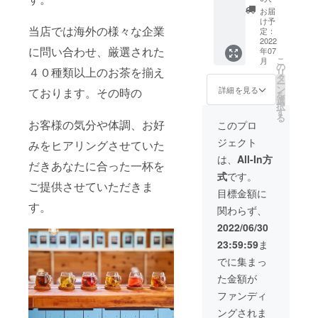
りしま
されま
容》 大
始めた
お届
すの
す。
阪近辺
い。』
け予
で、日
当店では海外の様々な企業
のキャ
『交流
定：
程等は
ンプス
2022
スペー
に問い合わせ、厳選された
その際
年07
ペース
スとし
こ
月
にご相
で開催
て活用
の
４０種類以上のお茶を揃え
リ
談させ
する
した
タ
ー
てくだ
ティー
い。』
ン
詳細を見る
ております。その時の
を
さい。
パー
そんな
選
択
※有効期
ティー
要望を
す
る
限2022
のご招
叶える
お客様の気分や体調、お好
このプロ
年7月〜
待券を
リター
ジェクト
2022年
みをヒアリングさせていた
お送り
ンメ
12月ま
しま
ニュー
は、
All-In方
だきあなたに合った一杯を
で
す。 現
です。
式
です。
在2022
※改装後
ご提供させていただきま
年10月
の店内
目標金額に
10日
の雰囲
す。
関わらず、
（月）
気や設
祝日の
備等は
2022/06/30
開催を
改めて
23:59:59
ま
予定し
メール
ており
を送ら
でに集まっ
ます。
せてい
た金額が
１日
ただき
コース
ます。
ファンディ
9時頃
※必要な
ングされま
MEGUR
設備や