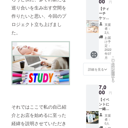
茶葉は
00
円
後ほど
巡り合いを生み出す空間を
【ティ
お送り
ーチ
する商
作りたいと思い、今回のプ
ケット
品一覧
10杯分
のメー
ロジェクト立ち上げまし
支援
（6000
ルにご
者：
円相
た。
返信く
2人
当）】
ださ
お届
《内
い。 ※
け予
容》
茶葉は
定：
MEGUR
2022
10gで約
年07
UTEAで
3杯分お
こ
月
使える
楽しみ
の
リ
ティー
いただ
タ
ー
チケッ
くこと
ン
詳細を見る
を
トで
ができ
選
択
す。 ほ
ます。
す
る
とんど
※原材料
7,0
の商品
及び添
ライン
00
加物等
円
ナップ
の食品
【イベ
が500円
表示は
ントに
以上で
お届け
それではここで私の自己紹
一緒に
すので
商品の
参
お得感
介とお店を始めるに至った
ラベル
支援
加！！
を味わ
に表記
者：
（売り
経緯を説明させていただき
えるチ
されま
0人
子体
ケット