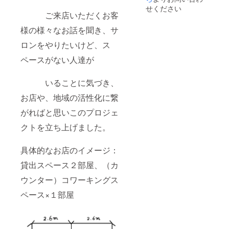
⑥片づ
せください
け ⑦撤
ご来店いただくお客
収 ⑧18
様の様々なお話を聞き、サ
時頃
MEGUR
ロンをやりたいけど、ス
UTEAに
て解散
ペースがない人達が
詳細は
後日、
メール
いることに気づき、
にてご
連絡さ
お店や、地域の活性化に繋
せてい
がればと思いこのプロジェ
ただき
ます。
クトを立ち上げました。
具体的なお店のイメージ：
貸出スペース２部屋、（カ
ウンター）コワーキングス
ペース×１部屋