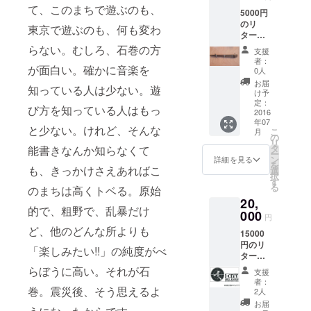
色）
フック
て、このまちで遊ぶのも、
5000円
+当日限
のリ
定・石
東京で遊ぶのも、何も変わ
ターン
巻地酒
+寿
カクテ
らない。むしろ、石巻の方
支援
DANCE
ルチ
者：
HALL
が面白い。確かに音楽を
ケット3
0人
ロゴT
枚 +当
お届
知っている人は少ない。遊
シャツ
日限
け予
(ボディ
定・松
定：
び方を知っている人はもっ
黒×プリ
2016
竹の限
年07
ントは
定フェ
と少ない。けれど、そんな
こ
月
ピン
スフー
の
リ
ク・シ
ド
タ
能書きなんか知らなくて
ー
アン・
ン
詳細を見る
を
イエ
も、きっかけさえあればこ
選
択
ロー・
す
る
のまちは高くトベる。原始
ホワイ
20,
トから
的で、粗野で、乱暴だけ
任意で1
000
円
色）
ど、他のどんな所よりも
15000
+下記か
円のリ
らいず
「楽しみたい!!」の純度がべ
ターン
れか1点
+今野梱
a）石巻
らぼうに高い。それが石
支援
包×寿
「結日
者：
オリジ
巻。震災後、そう思えるよ
丸
2人
ナル
~funad
お届
iPhone