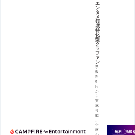
エ
ン
タ
メ
領
域
特
化
型
ク
ラ
フ
ァ
ン
手
数
料
0
円
か
ら
実
施
可
能
。
企
画
掲載
無料
か