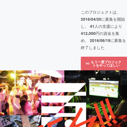
このプロジェクトは、
2016/04/20
に募集を開始
し、
41
人の支援により
412,000
円の資金を集
め、
2016/06/19
に募集を
終了しました
もう一度プロジェク
トをやってほしい