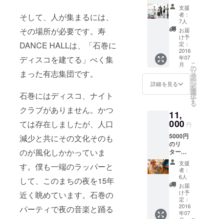
+寿
支援
DANCE
者：
そして、人が集まるには、
HALL
7人
ロゴT
その場所が必要です。寿
お届
シャツ
け予
(ボディ
定：
DANCE HALLは、「石巻に
白×プリ
2016
年07
ディスコを建てる」べく集
ント
こ
月
黒）
の
リ
まった有志集団です。
+当日限
タ
ー
定・石
ン
詳細を見る
を
巻地酒
選
石巻にはディスコ、ナイト
択
カクテ
す
る
ルのド
クラブがありません。かつ
11,
リンク
チケッ
000
ては存在しましたが、人口
円
ト3枚
5000円
減少と共にその文化そのも
のリ
のが風化しかかっていま
ターン
+寿
支援
す。僕も一端のラッパーと
DANCE
者：
HALL
6人
して、このまちの夜を15年
ロゴT
お届
シャツ
け予
近く眺めています。石巻の
(ボディ
定：
白×プリ
2016
パーティで夜の音楽と踊る
年07
ント