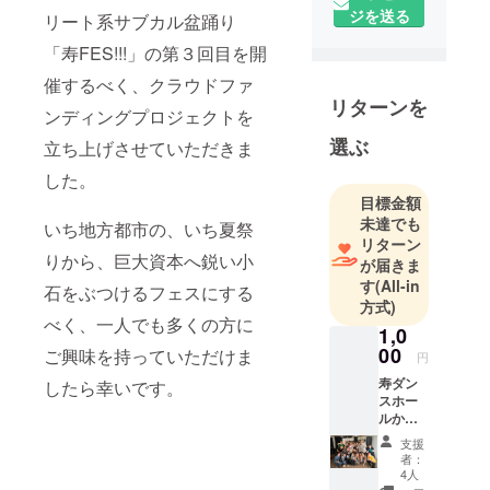
THE
ジを送る
リート系サブカル盆踊り
ROCK★が
「寿FES!!!」の第３回目を開
2010年に逮
催するべく、クラウドファ
捕されたこ
リターンを
とを受け、
ンディングプロジェクトを
youtubeにて
選ぶ
立ち上げさせていただきま
発表した
した。
「大麻取締
目標金額
法」にて世
未達でも
いち地方都市の、いち夏祭
間の耳目を
リターン
集める。
りから、巨大資本へ鋭い小
が届きま
2011年には
す
(All-in
石をぶつけるフェスにする
国内最大級
方式)
べく、一人でも多くの方に
のヒップ
1,0
ホップ野外
00
ご興味を持っていただけま
円
イベント「B
寿ダン
したら幸いです。
BOY PARK」
スホー
ルから
に出演、自
のお礼
支援
身初となる
メール
者：
+定期進
関東ライブ
4人
捗メー