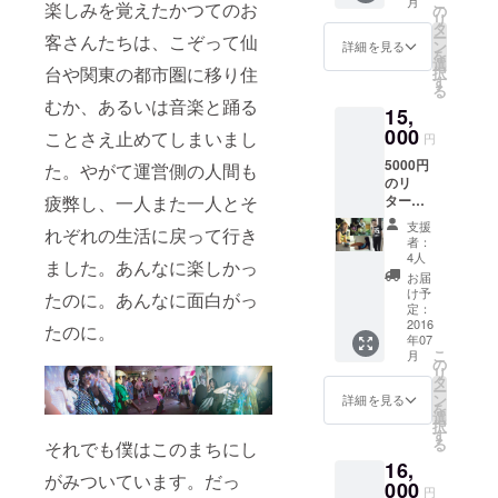
こ
月
黒）
楽しみを覚えたかつてのお
の
リ
+下記か
タ
ー
客さんたちは、こぞって仙
らいず
ン
詳細を見る
を
れか1点
選
台や関東の都市圏に移り住
択
a）石巻
す
る
「結日
むか、あるいは音楽と踊る
15,
丸
~funad
000
ことさえ止めてしまいまし
円
e~」謹
5000円
製、大
た。やがて運営側の人間も
のリ
漁旗か
ターン
疲弊し、一人また一人とそ
ら作ら
+寿
れた世
支援
れぞれの生活に戻って行き
DANCE
界で1本
者：
HALL
だけの
4人
ました。あんなに楽しかっ
ロゴT
ブレス
お届
シャツ
レット
け予
たのに。あんなに面白がっ
(ボディ
b）石巻
定：
黒×プリ
2016
「U.C.P
たのに。
年07
ントは
.」謹
こ
月
ピン
製、カ
の
リ
ク・シ
ギと廃
タ
ー
アン・
木から
ン
詳細を見る
を
イエ
生まれ
選
択
ロー・
た世界
す
る
それでも僕はこのまちにし
ホワイ
で１つ
16,
トから
だけの
がみついています。だっ
任意で1
000
キー
円