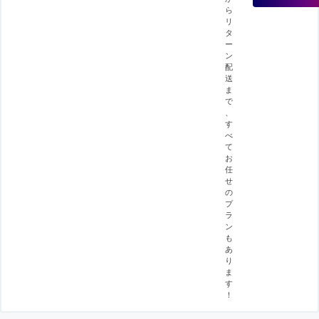
ら
リ
タ
ー
ン
配
送
ま
で
、
す
べ
て
お
任
せ
の
プ
ラ
ン
も
あ
り
ま
す
！