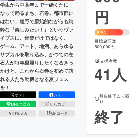
学生から中高年まで一緒くたに
円
まちづくり・地域活性化
なって踊るまち、石巻。都市部に
はない、粗野で原始的ながらも純
粋な『楽しみたい！』というヴァ
CAMPFIRE for Social Good
CAMPFIRE Creation
82%
イブスに、音楽だけではなく、
CAMPFIREふるさと納税
machi-ya
コミュニティ
目標金額は
ゲーム、アート、地酒、あらゆる
500,000円
サブカルを取り込み、かつての在
支援者数
石人が毎年里帰りしたくなるきっ
41
人
かけと、これから石巻を初めて訪
れる人たち動機となる夏フェス
を！
ポスト
シェア
募集終了まで残
り
LINEで送る
URLコピー
終了
埋め込み
QRコード