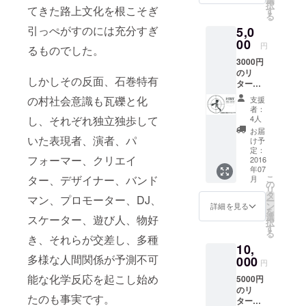
択
てきた路上文化を根こそぎ
す
揚げ。石巻
る
市内各所を
引っぺがすのには充分すぎ
5,0
00
一夜限りの
円
るものでした。
ダンスホー
3000円
のリ
ルに仕立て
しかしその反面、石巻特有
ターン
上げ、路上
+コイン
の村社会意識も瓦礫と化
支援
文化のル
ケース
者：
ネッサンス
4人
し、それぞれ独立独歩して
お届
を起こすべ
いた表現者、演者、パ
け予
く暗躍して
定：
フォーマー、クリエイ
2016
いる。
年07
こ
ター、デザイナー、バンド
月
の
リ
タ
マン、プロモーター、DJ、
ー
ン
詳細を見る
を
選
スケーター、遊び人、物好
択
す
る
き、それらが交差し、多種
10,
多様な人間関係が予測不可
000
円
能な化学反応を起こし始め
5000円
のリ
たのも事実です。
ターン