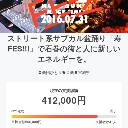
ストリート系サブカル盆踊り「寿
FES!!!」で石巻の街と人に新しい
エネルギーを。
楽団ひとり
音楽
宮城県
現在の支援総額
412,000
円
終了
82
%達成
目標金額
500,000
円
支援者数
41
人