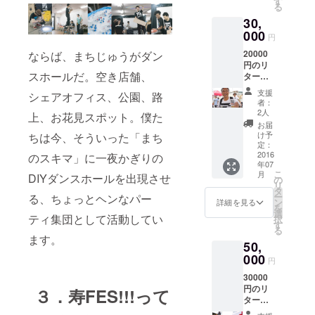
す
る
ホワイ
30,
トから
任意で1
000
円
色）
20000
ならば、まちじゅうがダン
+下記か
円のリ
らいず
スホールだ。空き店舗、
ターン
れか2点
+当日・
a）石巻
支援
シェアオフィス、公園、路
寿ブー
「結日
者：
ス提供
丸
2人
上、お花見スポット。僕た
ドリン
~funad
お届
ク飲み
e~」謹
け予
ちは今、そういった「まち
放題
製、大
定：
2016
漁旗か
のスキマ」に一夜かぎりの
年07
ら作ら
こ
月
DIYダンスホールを出現させ
れた世
の
リ
界で1本
タ
ー
る、ちょっとヘンなパー
だけの
ン
詳細を見る
を
ブレス
選
ティ集団として活動してい
択
レット
す
る
b）石巻
ます。
50,
「U.C.P
000
.」謹
円
製、カ
30000
ギと廃
円のリ
３．寿FES!!!って
木から
ターン
生まれ
+出演権
た世界