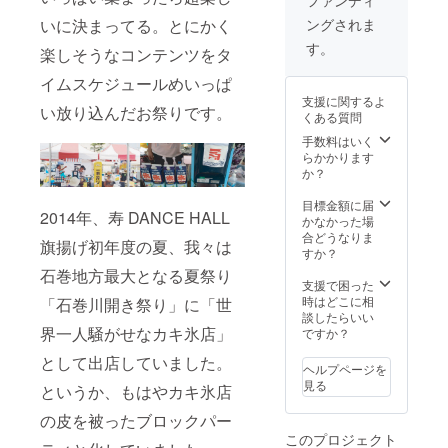
いに決まってる。とにかく
ングされま
す。
楽しそうなコンテンツをタ
イムスケジュールめいっぱ
支援に関するよ
い放り込んだお祭りです。
くある質問
手数料はいく
らかかります
か？
目標金額に届
2014年、寿 DANCE HALL
かなかった場
合どうなりま
旗揚げ初年度の夏、我々は
すか？
石巻地方最大となる夏祭り
支援で困った
時はどこに相
「石巻川開き祭り」に「世
談したらいい
界一人騒がせなカキ氷店」
ですか？
として出店していました。
ヘルプページを
見る
というか、もはやカキ氷店
の皮を被ったブロックパー
このプロジェクト