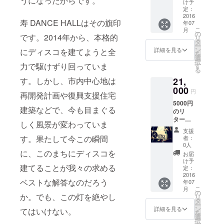
うになったからです。
e~」謹
け予
ケース
製、大
定：
2016
漁旗か
寿 DANCE HALLはその旗印
年07
ら作ら
こ
月
れた世
の
です。2014年から、本格的
リ
界で1本
タ
ー
だけの
ン
詳細を見る
にディスコを建てようと全
を
ブレス
選
択
レット
力で駆けずり回っていま
す
る
b）石巻
21,
す。しかし、市内中心地は
「U.C.P
000
.」謹
円
再開発計画や復興支援住宅
製、カ
5000円
ギと廃
建築などで、今も目まぐる
のリ
木から
ターン
生まれ
しく風景が変わっていま
+寿
た世界
支援
DANCE
で１つ
す。果たして今この瞬間
者：
HALL
だけの
0人
ロゴT
に、このまちにディスコを
キー
お届
シャツ
フック
け予
建てることが我々の求める
(ボディ
定：
黒×プリ
2016
ベストな解答なのだろう
年07
ントは
こ
月
ピン
の
か。でも、この灯を絶やし
リ
ク・シ
タ
ー
アン・
ン
詳細を見る
てはいけない。
を
イエ
選
択
ロー・