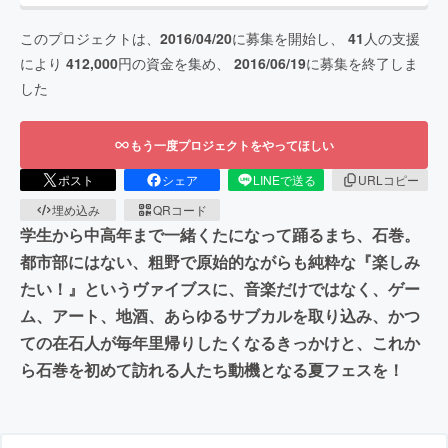
このプロジェクトは、
2016/04/20
に募集を開始し、
41
人の支援
により
412,000
円の資金を集め、
2016/06/19
に募集を終了しま
した
もう一度プロジェクトをやってほしい
ポスト
シェア
LINEで送る
URLコピー
埋め込み
QRコード
学生から中高年まで一緒くたになって踊るまち、石巻。
都市部にはない、粗野で原始的ながらも純粋な『楽しみ
たい！』というヴァイブスに、音楽だけではなく、ゲー
ム、アート、地酒、あらゆるサブカルを取り込み、かつ
ての在石人が毎年里帰りしたくなるきっかけと、これか
ら石巻を初めて訪れる人たち動機となる夏フェスを！