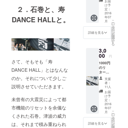
お届
を最高の大
ル +フ
け予
２．石巻と、寿
舞台で経験
ライ
定：
ヤー記
2016
し、大きな
DANCE HALLと。
年07
名権
反響を呼
こ
月
+開催の
の
リ
ぶ。翌年のB
様子を
タ
ー
撮影し
ン
詳細を見る
BOY PARK
を
た写真
選
2012にも
択
データ
す
る
のZIP
ISHINOMAKI
3,0
ファイ
2.0と共に出
ル
00
円
展、その名
さて、そもそも「寿
1000円
をさらに広
のリ
DANCE HALL」とはなんな
める。 2014
ターン
＋タギ
年より「ま
のか。それについて少しご
支援
ングス
者：
ちじゅうが
テッ
説明させていただきます。
11人
ダンスホー
カー
お届
+寿
ル」を掲げ
け予
未曾有の大震災によって都
DANCE
定：
た無法者
HALLの
2016
市機能のリセットを余儀な
年07
パーティ集
ロゴス
こ
月
テッ
の
団「寿
くされた石巻。津波の威力
リ
カー
タ
DANCE
ー
ン
は、それまで積み重ねられ
詳細を見る
を
HALL」を旗
選