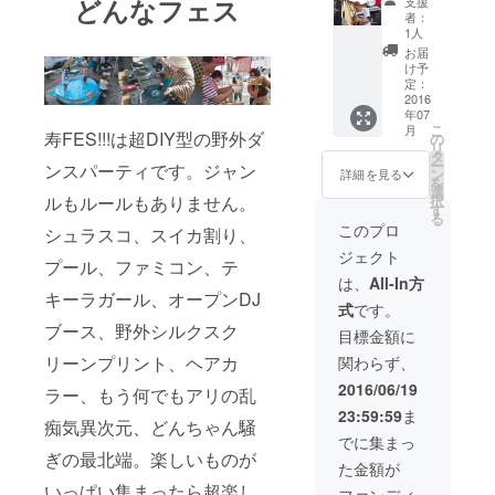
どんなフェス
支援
で１つ
者：
だけの
1人
キー
お届
フック
け予
定：
C）今野
2016
梱包×寿
年07
オリジ
こ
月
寿FES!!!は超DIY型の野外ダ
の
ナル
リ
タ
iPhone
ー
ンスパーティです。ジャン
ン
ケース
詳細を見る
を
選
ルもルールもありません。
択
す
る
このプロ
シュラスコ、スイカ割り、
ジェクト
プール、ファミコン、テ
は、
All-In方
キーラガール、オープンDJ
式
です。
ブース、野外シルクスク
目標金額に
リーンプリント、ヘアカ
関わらず、
2016/06/19
ラー、もう何でもアリの乱
23:59:59
ま
痴気異次元、どんちゃん騒
でに集まっ
ぎの最北端。楽しいものが
た金額が
いっぱい集まったら超楽し
ファンディ