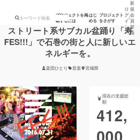
新
ロ
規
グ
会
プロジェクトを掲
はじ
プロジェクト
/
載するには
める
をさがす
イ
員
ン
登
ストリート系サブカル盆踊り「寿
録
FES!!!」で石巻の街と人に新しいエ
ネルギーを。
人気のプロ
注目のリ
注目の新着プロ
募集終了が近いプ
もうすぐ公開
ジェクト
ターン
ジェクト
ロジェクト
されます
楽団ひとり
音楽
宮城県
アート・写真
音楽
現在の支援総
テクノロジー・ガジェット
ゲーム・サ
額
412,
映像・映画
書籍・雑誌
000
ビジネス・起業
チャレンジ