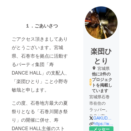
１．ごあいさつ
ごアクセス頂きましてあり
がとうございます。宮城
楽団ひ
県、石巻市を拠点に活動す
とり
るパーティ集団「寿
宮城県
DANCE HALL」の支配人、
他に2件の
プロジェク
「楽団ひとり」こと小野寺
トを掲載し
敏哉と申します。
ています
宮城県石巻
この度、石巻地方最大の夏
市在住の
ラッパー。
祭りとなる「石巻川開き祭
自身が敬愛
GAKUDAN_H1TOR1
り」の開催に併せ、寿
するラッ
https://www.facebook.com/kotobukidancehall/
DANCE HALL主催のスト
パーYOU
メッセー