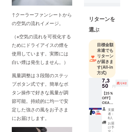
発足しまし
た。数カ月
↑クーラーファンシートから
の開発期間
リターンを
を経て、
の空気の流れイメージ。
2022年春 第
選ぶ
１弾の商
（※空気の流れを可視化する
品”OXA
目標金額
ためにドライアイスの煙を
BABYクー
未達でも
使用しています。実際には
ラーファン
リターン
シート”をク
が届きま
白い煙は発生しません。）
す
(All-in
ラウドファ
方式)
ンディング
風量調整は３段階のステッ
7,3
サイトにて
プボタン式です。簡単なボ
残り42
50
先行販売開
円
タン操作で好きな風量が調
始。
【25％
OFF】
節可能。持続的に均一で安
OXA
BABY
定した強さの風をお子さま
支援
クー
者：
ラー
にお届けします。
8人
ファン
お届
シート×
け予
１
定：