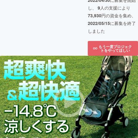
2022/04/30
に募集を開始
し、
9
人の支援により
73,930
円の資金を集め、
2022/05/15
に募集を終了
しました
もう一度プロジェク
トをやってほしい