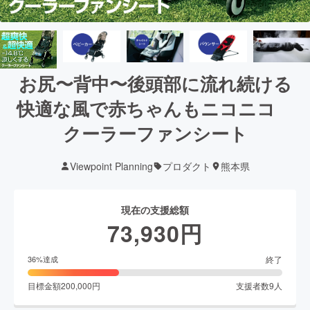
お尻〜背中〜後頭部に流れ続ける
快適な風で赤ちゃんもニコニコ
クーラーファンシート
Viewpoint Planning
プロダクト
熊本県
現在の支援総額
73,930
円
終了
36
%達成
目標金額
200,000
円
支援者数
9
人