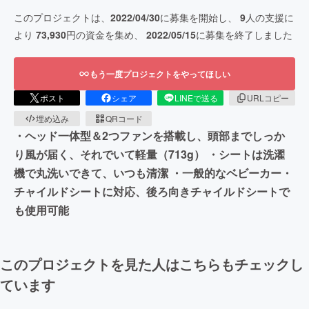
このプロジェクトは、
2022/04/30
に募集を開始し、
9
人の支援に
より
73,930
円の資金を集め、
2022/05/15
に募集を終了しました
もう一度プロジェクトをやってほしい
ポスト
シェア
LINEで送る
URLコピー
埋め込み
QRコード
・ヘッド一体型＆2つファンを搭載し、頭部までしっか
り風が届く、それでいて軽量（713g） ・シートは洗濯
機で丸洗いできて、いつも清潔 ・一般的なベビーカー・
チャイルドシートに対応、後ろ向きチャイルドシートで
も使用可能
このプロジェクトを見た人はこちらもチェックし
ています