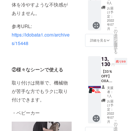
ラー
0人
体を冷やすような不快感が
ファン
お届
シート×
け予
ありません。
１
定：
（税・
2022
年07
送料
参考URL:
こ
月
込）
の
リ
https://idobata1.com/archive
タ
ー
ン
詳細を見る
を
s/15448
選
択
す
る
13,
残り99
130
円
②様々なシーンで使える
【33％
OFF】
OXA
取り付けは簡単で、機械物
BABY
支援
クー
が苦手な方でもラクに取り
者：
ラー
1人
付けできます。
ファン
お届
シート×
け予
２
定：
・ベビーカー
（税・
2022
年07
送料
こ
月
込）
の
リ
タ
ー