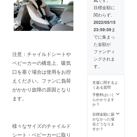
目標金額に
関わらず、
2022/05/15
23:59:59
ま
でに集まっ
た金額が
ファンディ
注意：チャイルドシートや
ングされま
ベビーカーの構造上、吸気
す。
口を塞ぐ場合は使用をお控
えください。ファンに負荷
支援に関するよ
くある質問
がかかり故障の原因となり
手数料はいく
ます。
らかかります
か？
目標金額に届
かなかった場
合どうなりま
様々なサイズのチャイルド
すか？
シート・ベビーカーに取り