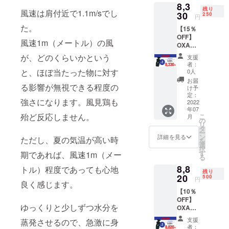
8,3
残り
風速は肩付近で1.1m/sでし
30
250
円
た。
【15％
OFF】
風速1m（メートル）の風
OXA
BABY
が、どのくらいかという
支援
クー
者：
ラー
と、ほぼ当たった物に対す
0人
ファン
お届
シート×
る影響が無視できる程度の
け予
１
定：
強さになります。風見鶏も
（税・
2022
年07
送料
殆ど反応しません。
こ
月
込）
の
リ
タ
ー
ン
詳細を見る
ただし、夏の気温が高い時
を
選
択
す
期であれば、風速1m（メー
る
8,8
トル）程度であっても心地
残り
20
500
円
良く感じます。
【10％
OFF】
ゆっくりと少しずつ水分を
OXA
BABY
支援
蒸発させるので、急激に身
クー
者：