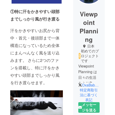
①特に汗をかきやすい頭部
Viewp
までしっかり風が行き渡る
oint
Planni
汗をかきやすいお尻から背
中・首元・後頭部まで一体
ng
構造になっているため全体
日本
初めてのプ
にまんべんなく風を送り込
ロジェクト
みます。 さらに2つのファ
です
Viewpoint
ンを搭載し、特に汗をかき
Planning は
やすい頭部までしっかり風
日々の生活
を行き渡らせます。
をより良
OxaBabyOfficial
く、そして
特定商取引
ワクワクさ
法に基づく
表記
せる商品を
メッセー
開発するた
ジを送る
め2021年に