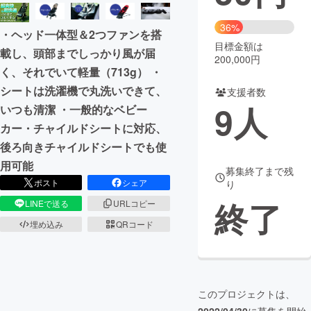
まちづくり・地域活性化
36%
・ヘッド一体型＆2つファンを搭
目標金額は
載し、頭部までしっかり風が届
200,000円
CAMPFIRE for Social Good
CAMPFIRE Creation
く、それでいて軽量（713g） ・
CAMPFIREふるさと納税
machi-ya
コミュニティ
シートは洗濯機で丸洗いできて、
支援者数
9
人
いつも清潔 ・一般的なベビー
カー・チャイルドシートに対応、
後ろ向きチャイルドシートでも使
用可能
募集終了まで残
ポスト
シェア
り
終了
LINEで送る
URLコピー
埋め込み
QRコード
このプロジェクトは、