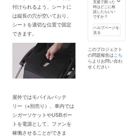
支援で困った
付けられるよう、シートに
時はどこに相
談したらいい
は縦長の穴が空いており、
ですか？
シートを適切な位置で固定
ヘルプページを
見る
できます。
このプロジェクト
の問題報告は
こち
ら
よりお問い合わ
せください
屋外ではモバイルバッテ
リー（※別売り）、車内では
シガーソケットやUSBポー
トを電源として、ファンを
稼働させることができま