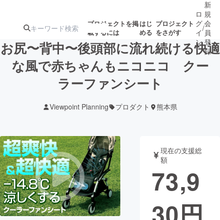
新
ロ
規
グ
会
プロジェクトを掲
はじ
プロジェクト
/
載するには
める
をさがす
イ
員
ン
登
お尻〜背中〜後頭部に流れ続ける快適
録
な風で赤ちゃんもニコニコ クー
ラーファンシート
人気のプロ
注目のリ
注目の新着プロ
募集終了が近いプ
もうすぐ公開
ジェクト
ターン
ジェクト
ロジェクト
されます
Viewpoint Planning
プロダクト
熊本県
アート・写真
音楽
現在の支援総
テクノロジー・ガジェット
ゲーム・サ
額
73,9
映像・映画
書籍・雑誌
30
円
ビジネス・起業
チャレンジ