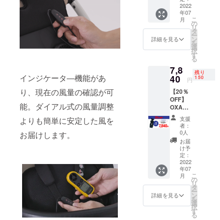
（税・
2022
年07
送料
こ
月
込）
の
リ
タ
ー
ン
詳細を見る
を
選
択
す
る
7,8
残り
インジケータ―機能があ
40
150
円
り、現在の風量の確認が可
【20％
OFF】
能。ダイアル式の風量調整
OXA
BABY
支援
よりも簡単に安定した風を
クー
者：
ラー
0人
お届けします。
ファン
お届
シート×
け予
１
定：
（税・
2022
年07
送料
こ
月
込）
の
リ
タ
ー
ン
詳細を見る
を
選
択
す
る