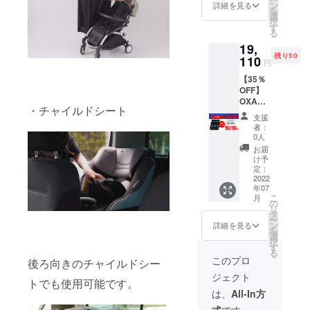
ン
詳細を見る
を
選
択
す
る
19,
残り50
110
円
【35％
OFF】
OXA
・チャイルドシート
BABY
支援
クー
者：
ラー
0人
ファン
お届
シート×
け予
３
定：
（税・
2022
年07
送料
こ
月
込）
の
リ
タ
ー
ン
詳細を見る
を
選
択
す
る
このプロ
後ろ向きのチャイルドシー
ジェクト
トでも使用可能です。
は、
All-In方
式
です。