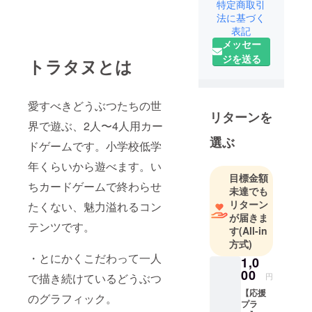
いたりモノ
特定商取引
づくりをし
法に基づく
表記
たりしてい
メッセー
ます。
ジを送る
トラタヌとは
創造こそ、
人生!
愛すべきどうぶつたちの世
リターンを
界で遊ぶ、2人〜4人用カー
選ぶ
ドゲームです。小学校低学
年くらいから遊べます。い
目標金額
ちカードゲームで終わらせ
未達でも
リターン
たくない、魅力溢れるコン
が届きま
テンツです。
す
(All-in
方式)
・とにかくこだわって一人
1,0
00
円
で描き続けているどうぶつ
【応援
のグラフィック。
プラ