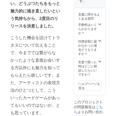
す。
い、どうぶつたちをもっと
た完全
してく
版で
ださっ
魅力的に描き直したいとい
す。 個
た方だ
支援に関するよ
別に購
けに、
う気持ちから、2度目のリ
くある質問
入する
限定の
より
手数料はいく
カード
リースを決意しました。
1000円
らかかります
も1枚お
OFFの
か？
届けし
お得な
こうした機会を設けてトラ
ます。
セット
目標金額に届
さらに
タヌについて伝えること
です。
かなかった場
送料ぶ
さら
合どうなりま
ん、
で、今まででは繋がらな
に、こ
すか？
ちょっ
のクラ
ぴりお
かったような直接お会いす
ウド
支援で困った
得に
ファン
時はどこに相
なって
る方以外にも魅力を知って
ディン
談したらいい
いま
グでご
もらえたら嬉しいです。ま
ですか？
す。 ※
支援し
ご注文
た、アーティストの表現方
てくだ
状況、
ヘルプページを
さった
製造の
見る
法のひとつとして、こう
方だけ
都合等
に、限
により
いったカードゲームがあっ
定の
出荷時
このプロジェクト
カード
期が遅
てもいいのではないか、と
の問題報告は
こち
も1枚お
れる場
届けし
ら
よりお問い合わ
も思っています。
合がご
ます。
ざいま