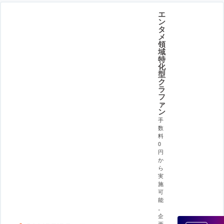
エ
ン
タ
メ
領
域
特
化
型
ク
ラ
フ
ァ
ン
手
数
料
0
円
か
ら
実
施
可
能
。
企
画