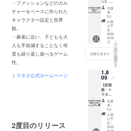
ン】 ・
・ファッションなどのカル
応援し
支援
てくだ
チャーをベースに作られた
者：
さった
5人
キャラクター設定と世界
あなた
お届
に感謝
け予
観。
をこめ
定：
て、ト
2022
・麻雀に近い、子どもも大
年08
ラタヌ
こ
月
の世界
の
人も手加減することなく何
リ
のどう
タ
ー
ぶつの
度も繰り返し遊べるゲーム
ン
詳細を見る
を
誰かか
選
択
性。
ら お礼
す
る
のメッ
1,8
セージ
トラタヌ公式ホームページ
をお送
00
円
りしま
【拡張
す。 (商
版・ト
品のリ
ラタヌ
ターン
+】(送
はござ
支援
料込み)
いませ
者：
・トラ
ん。)
5人
タヌ
お届
+パッ
け予
ク…1
定：
2度目のリリース
セット
2022
年09