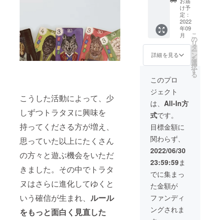
ヌ+第5
お届
ラタヌ
らに、
版と混
け予
弾パッ
基本
このク
定：
ぜて遊
ク
セッ
2022
ラウド
ぶこと
【フェ
年09
ト…1
ファン
も可能
イバ
こ
月
セット
ディン
の
です。
リッ
リ
・トラ
グでご
タ
再生産
ト・ナ
ー
タヌ+
支援し
ン
しない
詳細を見る
イトメ
を
第1弾〜
てくだ
選
ため在
ア】
択
第5弾…
さった
す
庫限り
る
1セット
方だけ
の作品
このプロ
ずつ ・
に、限
です。
ジェクト
トラタ
定の
既にク
こうした活動によって、少
ヌプラ
カード
ラシッ
は、
All-In方
ン限定
も1枚お
ク版を
しずつトラタヌに興味を
式
です。
カー
届けし
お持ち
ド…1枚
ます。
持ってくださる方が増え、
の方、
目標金額に
トラタ
※ご注文
保存用
関わらず、
思っていた以上にたくさん
ヌ本体
状況、
にも是
に加え
製造の
非。 ま
2022/06/30
の方々と遊ぶ機会をいただ
て、拡
都合等
た、こ
23:59:59
ま
張版で
により
のクラ
きました。その中でトラタ
あるト
出荷時
ウド
でに集まっ
ラタヌ
期が遅
ファン
ヌはさらに進化してゆくと
た金額が
プラス
れる場
ディン
の新作
合がご
いう確信が生まれ、
ルール
グでク
ファンディ
全5パッ
ざいま
ラシッ
ングされま
クが全
をもっと面白く見直した
す。
ク版を
て入っ
ご購入