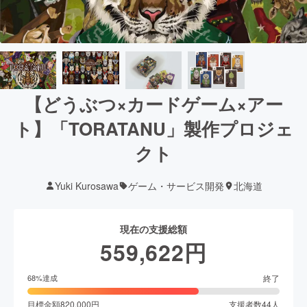
【どうぶつ×カードゲーム×アー
ト】「TORATANU」製作プロジェ
クト
Yuki Kurosawa
ゲーム・サービス開発
北海道
現在の支援総額
559,622
円
終了
68
%達成
目標金額
820,000
円
支援者数
44
人