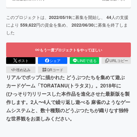
このプロジェクトは、
2022/05/19
に募集を開始し、
44
人の支援
により
559,622
円の資金を集め、
2022/06/30
に募集を終了しま
した
もう一度プロジェクトをやってほしい
ポスト
シェア
LINEで送る
URLコピー
埋め込み
QRコード
リアルでポップに描かれた どうぶつたちを集めて遊ぶ
カードゲーム「TORATANU(トラタヌ)」。2018年に
(ひっそり?)リリースした本作品を進化させた最新版を製
作します。2人〜4人で繰り返し遊べる 麻雀のようなゲー
ムシステムと、数十種類のどうぶつたちが織りなす独特
な世界観をお楽しみください。