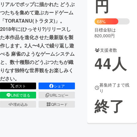
円
リアルでポップに描かれた どうぶ
まちづくり・地域活性化
つたちを集めて遊ぶカードゲーム
「TORATANU(トラタヌ)」。
68%
2018年に(ひっそり?)リリースし
目標金額は
CAMPFIRE for Social Good
CAMPFIRE Creation
820,000円
た本作品を進化させた最新版を製
CAMPFIREふるさと納税
machi-ya
コミュニティ
作します。2人〜4人で繰り返し遊
支援者数
べる 麻雀のようなゲームシステム
44
人
と、数十種類のどうぶつたちが織
りなす独特な世界観をお楽しみく
ださい。
募集終了まで残
ポスト
シェア
り
LINEで送る
URLコピー
終了
埋め込み
QRコード