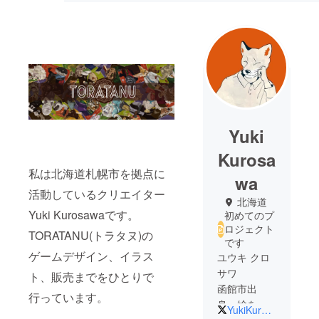
Yuki
Kurosa
私は北海道札幌市を拠点に
wa
活動しているクリエイター
北海道
Yuki Kurosawaです。
初めてのプ
ロジェクト
TORATANU(トラタヌ)の
です
ゲームデザイン、イラス
ユウキ クロ
サワ
ト、販売までをひとりで
函館市出
行っています。
身。絵を描
YukiKurosawa_