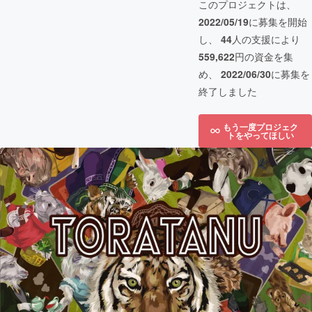
このプロジェクトは、
2022/05/19
に募集を開始
し、
44
人の支援により
559,622
円の資金を集
め、
2022/06/30
に募集を
終了しました
もう一度プロジェク
トをやってほしい