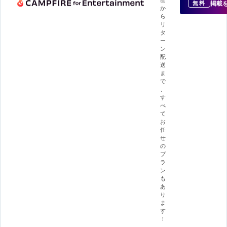
掲載
無料
か
ら
リ
タ
ー
ン
配
送
ま
で
、
す
べ
て
お
任
せ
の
プ
ラ
ン
も
あ
り
ま
す
！