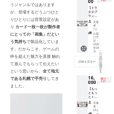
00
弾パッ
143
円
うジャンルではあります
を支え
ク【リ
【トラ
てき
メン
が、登場するどうぶつひと
タヌプ
た"初
バー・
ラン】
版"トラ
ミー】
りひとりには背景設定があ
(送料込
タヌ、
・トラ
支援
み) ・ト
通称
タヌ+第
者：
り
カード一枚一枚が製作者
ラタヌ
「トラ
2弾パッ
7人
基本
タヌク
ク
にとっての「画集」だとい
お届
セッ
ラシッ
【ザ・
け予
ト…1
ク版」
定：
う気持ち
で製品化していま
グレー
セット
2022
をお届
トエス
年09
す。だからこそ、ゲームの
・トラ
けしま
ケー
こ
月
タヌプ
す。最
の
プ】 ・
リ
枠を超えた魅力を直接 触れ
ラン限
新版と
タ
トラタ
ー
定カー
の絵の
ン
ヌ+第3
詳細を見る
て遊んでもらって伝えたい
を
ド…1枚
違い、
選
弾パッ
択
トラタ
一部
す
ク【チ
という思いから、
全て地元
る
ヌの最
ルール
アー
16,
新版、
の違い
である札幌で手売り
してき
ズ】 ・
残り
基本
000
はある
127
トラタ
円
セット
ました。
もの
ヌ+第4
【もっ
をお届
の、
弾パッ
ともっ
けする
カード
ク【タ
とトラ
スタン
裏面の
イガー&
タヌプ
ダード
デザイ
ラクー
支援
ラン】
なプラ
ンは同
ン】 ・
者：
(送料込
ンで
じなの
23人
トラタ
み) ・ト
す。 さ
で最新