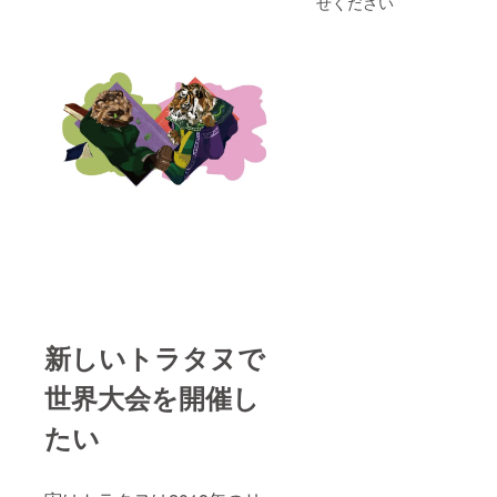
せください
※ご注文
す。
状況、
製造の
都合等
により
出荷時
期が遅
れる場
合がご
ざいま
す。
新しいトラタヌで
世界大会を開催し
たい