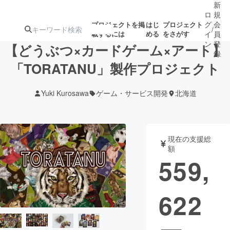
新
ロ
規
グ
会
プロジェクトを掲
はじ
プロジェクト
/
載するには
める
をさがす
イ
員
ン
登
【どうぶつ×カードゲーム×アート】
録
「TORATANU」製作プロジェクト
人気のプロ
注目のリ
注目の新着プロ
募集終了が近いプ
もうすぐ公開
Yuki Kurosawa
ゲーム・サービス開発
北海道
ジェクト
ターン
ジェクト
ロジェクト
されます
アート・写真
音楽
現在の支援総
額
559,
テクノロジー・ガジェット
ゲーム・サ
622
映像・映画
書籍・雑誌
ビジネス・起業
チャレンジ