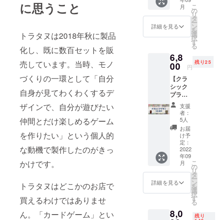
基本
に思うこと
こ
月
セット
の
リ
に加え
タ
ー
てさら
ン
詳細を見る
を
に楽し
選
トラタヌは2018年秋に製品
択
い拡張
す
る
版、ト
化し、既に数百セットを販
6,8
ラタヌ
残り25
売しています。当時、モノ
プラス
00
円
を個別
づくりの一環として「自分
【クラ
に購入
シック
可能で
自身が見てわくわくするデ
プラ
す。 あ
ン】(送
なたの
ザインで、自分が遊びたい
支援
料込み)
推しど
者：
・トラ
うぶつ
5人
仲間とだけ楽しめるゲーム
タヌク
が入っ
お届
ラシッ
を作りたい」という個人的
てい
け予
ク版…1
る、試
定：
な動機で製作したのがきっ
セット
2022
してみ
年09
・クラ
たい
こ
かけです。
月
シック
パック
の
リ
プラン
を一つ
タ
ー
限定
から選
ン
詳細を見る
トラタヌはどこかのお店で
を
カー
べま
選
択
ド…1枚
す。 ・
す
買えるわけではありませ
る
今日ま
トラタ
8,0
でのト
ヌ+第1
ん。「カードゲーム」とい
残り
ラタヌ