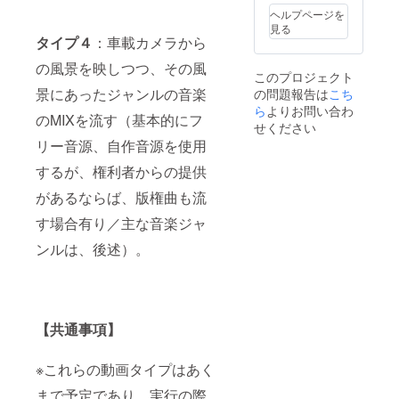
ル音源
か、
さ
提供い
（サイ
で、ご
ヘルプページを
集
AC-
い）、
たしま
ド）に
了承く
見る
「retur
data
サイズ
す。 ※
ロゴ
ださ
タイプ４
：車載カメラから
n
(https://
は
貼付け
マーク
い。 2.
thank.y
ac-
500MB
可能な
（大）
の風景を映しつつ、その風
限定
このプロジェクト
ou(22,0
data.inf
以下、
ロゴ
を貼る
ブック
景にあったジャンルの音楽
の問題報告は
こち
)【仮
o) など
約 7 cm
マーク
権利 ※
レット
題】」
の大容
四方以
は、ご
カッ
ら
よりお問い合わ
※「retu
のMIXを流す（基本的にフ
（フィ
量ファ
内に収
支援者
ティン
rn
せください
ジカ
イル転
まるサ
様がか
グシー
thank.y
リー音源、自作音源を使用
ル）1枚
送サー
イズ
ねてか
ト製ロ
ou(22,0
5. 限定
ビスを
で、お
ら使用
ゴマー
)【仮
するが、権利者からの提供
ブック
用い
願いい
権限を
ク
題】」
レット
て、以
たしま
持って
（大）
があるならば、版権曲も流
の世界
1冊 6.
下の
す。受
いる
を、購
観を表
す場合有り／主な音楽ジャ
コラー
メール
け渡し
か、自
入トラ
現した
ジュ×イ
アドレ
はメー
作した
イク側
オリジ
ンルは、後述）。
ラスト
スにお
ルで直
ロゴ
面に貼
ナル
ポス
送りい
接送信
マーク
る権利
ブック
ター 1
ただく
する
に限定
をご提
レット
枚 7. お
形とな
か、
いたし
供いた
を、上
礼の
りま
AC-
ます。
しま
記CDと
メッ
す。 （
data
※ロゴ
す。 ※
共にお
【共通事項】
セージ
mailsfr
(https://
マーク
貼付け
送りい
カード
omthef
ac-
データ
可能な
たしま
（現
ognatio
data.inf
は、カ
ロゴ
す。 ※
※これらの動画タイプはあく
物） ※
n@gma
o) など
ラー
マーク
おおよ
まで予定であり、実行の際
上記ポ
il.com
の大容
モード
は、ご
そのサ