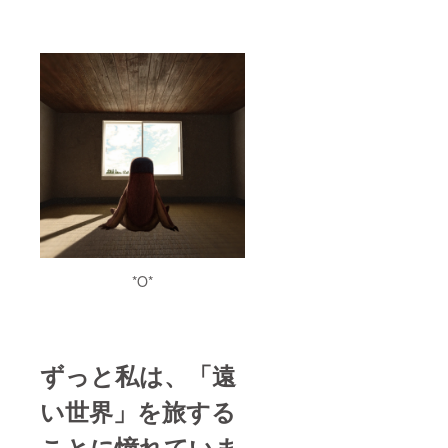
権また
し立て
で、お
も、
コラー
は使用
がない
願いい
Adobe
ジュ×イ
権があ
限り、
たしま
Illustrat
ラスト
るもの
当該ト
す。受
or CCで
ポス
に限定
ライク
け渡し
破損な
ター 1
しま
が動画
はメー
く開け
枚 ※上
す。そ
チャン
ルで直
る形式
記ブッ
れらを
ネルに
接送信
でご提
クレッ
ご支援
て使用
する
出くだ
トの内
者様が
されて
か、
さ
部デザ
所有し
いる間
AC-
い）、
インの
ていな
です。
data
サイズ
切り貼
いと発
※頂いた
(https://
は
りと、
覚した
ロゴ
ac-
500MB
描き下
折に
マーク
data.inf
以下、
ろしの
は、当
は必
o) など
約 15
イラス
権利失
ず、ご
の大容
cm四方
トで構
*O*
効とな
支援者
量ファ
以内に
成され
る場合
様自身
イル転
収まる
たポス
がござ
の著作
送サー
サイズ
ター
います
権また
ビスを
で、お
（A2サ
ので、
は使用
用い
願いい
イズ）
予めご
権があ
て、以
たしま
をお送
ずっと私は、「遠
了承く
るもの
下の
す。受
りいた
ださ
に限定
メール
け渡し
しま
い世界」を旅する
い。 ※
しま
アドレ
はメー
す。 ※
備考欄
す。そ
スにお
ルで直
筒に入
ことに憧れていま
必須で
れらを
送りい
接送信
れる形