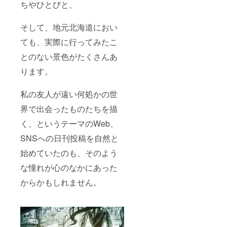
ちやひとびと、
ジ図で
ス：
がござ
の著作
あり、
フィジ
います
権また
実際の
カル】
ので、
は使用
そして、地元北海道におい
仕様と
のリ
予めご
権があ
は異な
ターン
了承く
るもの
ても、実際に行ってみたこ
る場合
内容と
ださ
に限定
があり
同じで
い。 ※
しま
とのない景色がたくさんあ
ます）
す。 5.
備考欄
す。そ
お礼の
必須で
れらを
ります。
メッ
す。ロ
ご支援
セージ
ゴマー
者様が
私の友人が遠い何処かの世
カード
ク作成
所有し
（現
の為の
ていな
界で出会ったものたちを描
物）
テンプ
いと発
（※画像
レート
覚した
く、というテーマのWeb、
は製作
などが
折に
中のも
必要な
は、当
SNSへの日刊投稿を自然と
の、あ
場合
権利失
るいは
や、動
効とな
始めていたのも、そのよう
イメー
画内で
る場合
な憧れが心のなかにあった
ジ図で
の車体
がござ
あり、
及びロ
います
からかもしれません。
実際の
ゴマー
ので、
仕様と
クの映
予めご
は異な
し方等
了承く
る場合
にご要
ださ
があり
望があ
い。 ※
ます）
ればご
備考欄