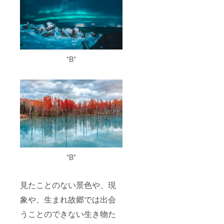
力お願
場合
です。
il.com
実際の
いいた
や、動
※頂いた
） ※
仕様と
しま
画内で
ロゴ
マーク
は異な
す）。
の車体
マーク
掲載期
る場合
2 ～ 4.
及びロ
は必
間は、
があり
【サウ
ゴマー
ず、ご
ご支援
ます）
ンド
クの映
支援者
者様自
*B*
コー
し方等
様自身
身の取
ス：
にご要
の著作
下げ申
フィジ
望があ
権また
し立て
カル】
ればご
は使用
がない
のリ
入力く
権があ
限り、
ターン
ださい
るもの
当該ト
内容と
（特に
に限定
ライク
同じで
要望の
しま
が動画
す。 5.
ない場
す。そ
チャン
お礼の
合は、
れらを
ネルに
メッ
「要望
ご支援
て使用
セージ
無し」
者様が
されて
*B*
カード
とご入
所有し
いる間
（現
力お願
ていな
です。
物）
いいた
いと発
※頂いた
（※画像
しま
覚した
ロゴ
見たことのない景色や、現
は製作
す）。
折に
マーク
中のも
2 ～ 4.
は、当
は必
象や、生まれ故郷では出会
の、あ
【サウ
権利失
ず、ご
うことのできない生き物た
るいは
ンド
効とな
支援者
イメー
コー
る場合
様自身