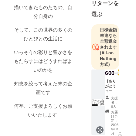
リターンを
描いてきたものたちの、自
選ぶ
分自身の
そして、この世界の多くの
目標金額
未達なら
ひとびとの生活に
全額返金
されます
いっそうの彩りと豊かさを
(All-or-
Nothing
もたらすにはどうすればよ
方式)
いのかを
600
円
【あり
知恵を絞って考えた末の企
がとう
コー
画です
ス】 ※
支援
リター
者：
何卒、ご支援よろしくお願
ンほぼ
0人
無しの
お届
いいたします
コース
け予
です。
定：
公式
2023
年03
ポート
こ
月
フォリ
の