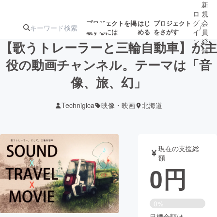
新
ロ
規
グ
会
プロジェクトを掲
はじ
プロジェクト
/
載するには
める
をさがす
イ
員
ン
登
【歌うトレーラーと三輪自動車】が主
録
役の動画チャンネル。テーマは「音
像、旅、幻」
人気のプロ
注目のリ
注目の新着プロ
募集終了が近いプ
もうすぐ公開
ジェクト
ターン
ジェクト
ロジェクト
されます
Technigica
映像・映画
北海道
アート・写真
音楽
現在の支援総
テクノロジー・ガジェット
ゲーム・サ
額
0
円
映像・映画
書籍・雑誌
0%
ビジネス・起業
チャレンジ
目標金額は