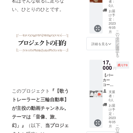
私はそんな取るに足らな
（デジ
ショナ
3DCG
者：
用でき
ジは、
ターン
タル）
ル】に
0人
編集ソ
るもの
上記画
い、ひとりのひとです。
をお送
2. お礼
て作成
フト
お届
としま
像をご
りいた
のメッ
したも
け予
ウェア
す（た
参照く
しま
セージ
定：
のと同
（Photo
だし、
ださ
す。 1.
2023
カード
デザイ
shop、
加工、
い。 2.
年05
オリジ
（デジ
ンのポ
クリッ
無加工
お礼の
こ
月
ナルマ
タル）
の
スト
プスタ
を問わ
メッ
リ
グカッ
【詳
タ
カード
ジオ、
ず再配
セージ
ー
プ 1個
細】 1.
ン
を15種
詳細を見る
Blender
布は禁
カード
を
2. お礼
限定イ
選
類、そ
等）を
止とい
（デジ
択
のメッ
ンス
す
して、
用いて
たしま
タル）
る
セージ
トゥル
このリ
「本来
す、ご
※JPG画
17,
カード
メンタ
ターン
ならば
了承く
像での
残り70
（現
000
ル音源
コース
有り得
円
ださ
ご提供
物）
集
の描き
ない事
い）。
となり
【パー
【詳
「retur
下ろし
物」を
※現時点
ます
カー
細】 1.
n
の画像
混ぜ込
での
（※画像
コー
オリジ
thank.y
をプリ
む、と
グッズ
は製作
ス】 以
このプロジェクト
『【歌う
ナルマ
ou(22,0
ントし
いう作
支援
イメー
中のも
下のリ
グカッ
)【仮
たポス
者：
風の画
ジは、
の、あ
トレーラーと三輪自動車】
ターン
プ 1個 ※
題】」
0人
トカー
となり
上記画
るいは
をお送
購入し
※本プロ
ドを3種
お届
ます。
像をご
が主役の動画チャンネル。
イメー
りいた
たト
ジェク
け予
類、こ
※サイズ
参照く
ジ図で
しま
レー
定：
トにて
れらを
は、一
テーマは「音像、旅、
ださ
あり、
す。 1.
2023
ラーと
購入し
「現
般的な
い。 2.
実際の
年05
オリジ
トライ
た機材
幻」
』
（以下、
当
プロジェ
物」と
ポスト
お礼の
こ
仕様と
月
ナル
クの写
の
を用い
してお
カード
メッ
リ
は異な
パー
像を線