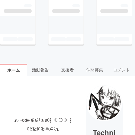
活動報告
支援者
仲間募集
コメント
ホーム
◭∷∶o◉‹≸≶ﾅ⊴sΰ⁅=☾❍☽=⁆
ΰϩ⊵t≷≹›◉o∶∷◮
Techni