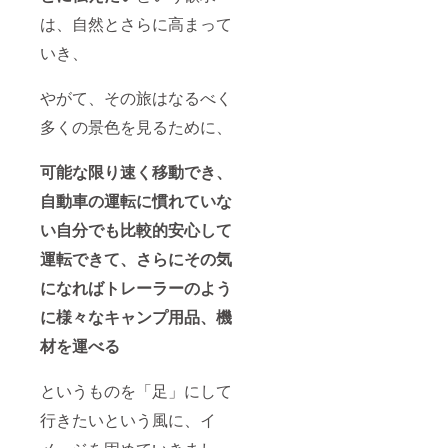
カード
とご入
は、自然とさらに高まって
（現
力お願
物）
いいた
いき、
（※画像
しま
は製作
す）。
中のも
2 ～ 4.
やがて、その旅はなるべく
の、あ
【サウ
るいは
ンド
多くの景色を見るために、
イメー
コー
ジ図で
ス：
可能な限り
速く移動でき、
あり、
フィジ
実際の
カル】
自動車の運転に慣れていな
仕様と
のリ
は異な
ターン
い自分でも比較的安心して
る場合
内容と
があり
同じで
運転できて、さらにその気
ます）
す。 5.
お礼の
になればトレーラーのよう
メッ
セージ
に様々なキャンプ用品、機
カード
材を運べる
（現
物）
（※画像
というものを「足」にして
は製作
中のも
行きたいという風に、イ
の、あ
るいは