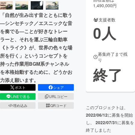
1,490,000円
まちづくり・地域活性化
「自然が生み出す音とともに歌う
支援者数
—シンセチック／エスニックな音
0
人
CAMPFIRE for Social Good
CAMPFIRE Creation
を奏でる—ことが好きなトレー
CAMPFIREふるさと納税
machi-ya
コミュニティ
ラーと、それを運ぶ三輪自動車
《トライク》が、世界の色々な場
募集終了まで残
所を行く」というコンセプトを
り
持った作業用BGM系チャンネル
終了
を本格始動するために、どうかお
力添え願います。
ポスト
シェア
LINEで送る
URLコピー
埋め込み
QRコード
このプロジェクトは、
2022/06/12
に募集を開始
し、
2022/07/31
に募集を
終了しました