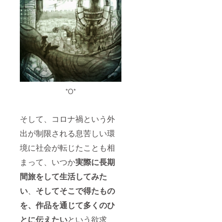
入力く
必須で
ださい
す。ロ
（特に
ゴマー
要望の
ク作成
ない場
の為の
合は、
テンプ
「要望
レート
無し」
などが
とご入
必要な
力お願
場合
いいた
や、動
*O*
しま
画内で
す）。
の車体
2 ～ 4.
及びロ
【サウ
ゴマー
そして、コロナ禍という外
ンド
クの映
コー
し方等
出が制限される息苦しい環
ス：
にご要
境に社会が転じたことも相
フィジ
望があ
カル】
ればご
まって、いつか
実際に長期
のリ
入力く
ターン
ださい
間旅をして生活してみた
内容と
（特に
同じで
要望の
い
、
そしてそこで得たもの
す。 5.
ない場
お礼の
合は、
を、作品を通じて多くのひ
メッ
「要望
とに伝えたい
という欲求
セージ
無し」