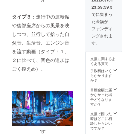
*A*
実際の
オリジ
Adobe
に貼る
カード
thank.y
場所や
仕様と
23:59:59
ま
ナルマ
Illustrat
権利を
（現
ou(22,0
団体主
は異な
グカッ
or CCで
ご提供
物）
)【仮
催のイ
でに集まっ
る場合
タイプ３
：走行中の運転席
プ 1個
破損な
いたし
【詳
題】」
ベント
があり
た金額が
＊＊＊
く開け
ます。
細】 1.
（フィ
等での
ます）
や後部座席からの風景を映
＊＊
る形式
※ロゴ
トライ
ジカ
使用を
ファンディ
▼【パ
でご提
マーク
クの車
ル）1枚
望まれ
しつつ、並行して拾った自
ングされま
ーカー
出くだ
データ
体前面
3. 限定
る方
コー
さ
は、カ
（フロ
ブック
は、テ
然音、生活音、エンジン音
す。
ス】と
い）、
ラー
ント）
レット
クニジ
を流す動画（タイプ：１、
同様 3.
サイズ
モード
にロゴ
1冊 4.
カ（大
オリジ
は
は
マーク
コラー
西光
支援に関するよ
２に比べて、音色の追加は
ナル
500MB
CMYK
（大）
ジュ×イ
貴）に
くある質問
パー
以下、
、拡張
を貼る
ラスト
よる認
ごく控えめ）。
カー 1
約 7 cm
子は .ai
権利 ※
ポス
可が必
手数料はいく
着 ＊＊
四方以
か .pdf
カッ
ター 1
須とな
らかかります
＊＊＊
内に収
（いず
ティン
枚 5. お
りま
か？
▼【サ
まるサ
れにお
グシー
礼の
す。ま
ウンド
イズ
いて
ト製ロ
メッ
た、音
目標金額に届
コー
で、お
も、
ゴマー
セージ
源を素
かなかった場
ス：
願いい
Adobe
ク
カード
材・商
合どうなりま
フィジ
たしま
Illustrat
（大）
（現
品とし
すか？
カル】
す。受
or CCで
を、購
物）
て再配
と同様
け渡し
破損な
入トラ
【詳
布する
支援で困った
4. 限定
はメー
く開け
イクの
細】 1.
行為は
時はどこに相
インス
ルで直
る形式
前面に
トライ
一切を
談したらいい
トゥル
接送信
でご提
貼る権
クの車
禁じま
ですか？
*B*
メンタ
する
出くだ
利をご
体側面
すの