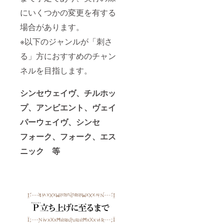
スト
） ※
量ファ
は
支援者
イズ
にいくつかの変更を有する
カード
マーク
イル転
CMYK
様がか
は、１
と同様
掲載期
送サー
、拡張
ねてか
ペー
場合があります。
に、現
間は、
ビスを
子は .ai
ら使用
ジ：高
物でお
ご支援
用い
か .pdf
権限を
さ x 幅
※以下のジャンルが「刺さ
送りい
者様自
て、以
（いず
持って
= 119.5
たしま
身の取
下の
れにお
いる
x 121
る」方におすすめのチャン
す。
下げ申
メール
いて
か、自
mm、
（※画像
し立て
アドレ
も、
作した
ネルを目指します。
内容は
は製作
がない
スにお
Adobe
ロゴ
描き
中のも
限り、
送りい
Illustrat
マーク
（書
シンセウェイヴ、チルホッ
の、あ
当該ト
ただく
or CCで
に限定
き）下
るいは
ライク
形とな
破損な
いたし
ろしの
プ、アンビエント、ヴェイ
イメー
が動画
りま
く開け
ます。
フレー
ジ図で
チャン
す。 （
る形式
※ロゴ
バーテ
パーウェイヴ、シンセ
あり、
ネルに
mailsfr
でご提
マーク
キス
実際の
て使用
omthef
出くだ
データ
ト、イ
フォーク、フォーク、エス
仕様と
されて
ognatio
さ
は、カ
ラス
は異な
いる間
n@gma
い）、
ラー
ニック 等
ト、デ
る場合
です。
il.com
サイズ
モード
ザイン
があり
※頂いた
） ※
は
は
で構成
ます）
ロゴ
マーク
500MB
CMYK
され、
マーク
掲載期
以下、
、拡張
ページ
は必
間は、
約 15
子は .ai
数は
ず、ご
ご支援
cm四方
か .pdf
16Pを
支援者
者様自
以内に
（いず
予定し
様自身
身の取
収まる
れにお
ていま
の著作
下げ申
サイズ
いて
す。 3.