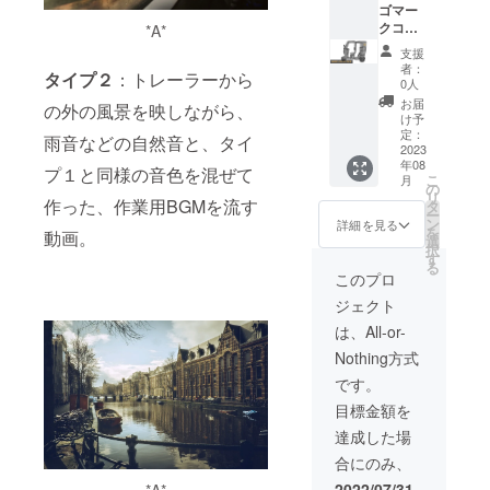
この
ンコー
ティン
ター 1
限定イ
ゴマー
ント、
コース
スのも
グシー
枚 5. お
ンス
クコー
*A*
ヴェイ
では、
のと、
ト製ロ
礼の
トゥル
ス：サ
パー
その他
支援
同じ仕
ゴマー
メッ
メンタ
イド】
ウェイ
者：
の特典
タイプ２
：トレーラーから
様とな
クを、
セージ
ル音源
以下の
ヴ、シ
0人
等はご
りま
購入ト
カード
集
リター
ンセ
お届
ざいま
の外の風景を映しながら、
す。 ＊
ライク
（現
「retur
ンを履
フォー
け予
せん。
＊＊＊
の前面
物）
n
行いた
ク、
定：
雨音などの自然音と、タイ
2. お礼
＊
に貼る
【詳
thank.y
しま
2023
フォー
のメッ
年08
▼【ハ
権利を
細】 1.
ou(22,0
す。 1.
ク、エ
プ１と同様の音色を混ぜて
セージ
こ
月
イパー
ご提供
トライ
)【仮
トライ
スニッ
の
カード
リ
ポスト
いたし
クの車
題】」
クの車
作った、作業用BGMを流す
ク
タ
（デジ
ー
カード
ます。
体側面
（フィ
体側面
等】の
ン
詳細を見る
タル）
を
動画。
コー
※ロゴ
（サイ
ジカ
（サイ
要素が
選
※こちら
択
ス】と
マーク
ド）に
ル）1枚
ド）に
盛り込
す
はJPG
る
同様 1.
データ
ロゴ
3. 限定
ロゴ
まれた
このプロ
画像で
ポスト
は、カ
マーク
ブック
マーク
ものと
のご提
ジェクト
カード
ラー
を貼る
レット
（大）
なりま
供とな
（現
モード
権利 ※
1冊 4.
を貼る
す。 ※
は、All-or-
ります
物） 15
は
カッ
コラー
権利 2.
本音源
（※画像
Nothing方式
枚＋3枚
CMYK
ティン
ジュ×イ
限定イ
は、基
は製作
＊＊＊
、拡張
グシー
ラスト
ンス
本的に
です。
中のも
＊＊
子は .ai
ト製ロ
ポス
トゥル
鑑賞用
の、あ
目標金額を
▼【マ
か .pdf
ゴマー
ター 1
メンタ
として
るいは
グカッ
（いず
クを、
枚 5. お
ル音源
お楽し
達成した場
イメー
プコー
れにお
購入ト
礼の
集
みくだ
ジ図で
合にのみ、
ス】と
いて
ライク
メッ
「retur
さい。
あり、
同様 2.
も、
の側面
セージ
n
公的な
2022/07/31