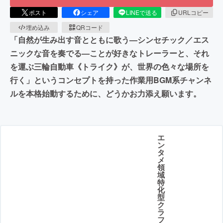
ポスト
シェア
LINEで送る
URLコピー
埋め込み
QRコード
「自然が生み出す音とともに歌う—シンセチック／エス
ニックな音を奏でる—ことが好きなトレーラーと、それ
を運ぶ三輪自動車《トライク》が、世界の色々な場所を
行く」というコンセプトを持った作業用BGM系チャンネ
ルを本格始動するために、どうかお力添え願います。
エ
ン
タ
メ
領
域
特
化
型
ク
ラ
フ