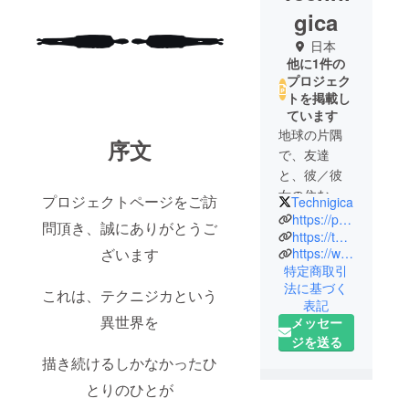
gica
日本
他に1件の
プロジェク
トを掲載し
ています
地球の片隅
序文
で、友達
と、彼／彼
女の住む或
プロジェクトページをご訪
Technigica
る世界につ
https://potofu.me/technigica
問頂き、誠にありがとうご
いてを描い
https://technigica.com/
ざいます
https://www.instagram.com/technigica_official
ているひと
特定商取引
です。何
法に基づく
これは、テクニジカという
卒、宜しく
表記
お願いいた
異世界を
メッセー
します。
ジを送る
描き続けるしかなかったひ
とりのひとが