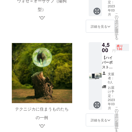
ウォセ＝オーザケフ（陽狗
ナル】
【詳
定：
クを撮
伝え
以下の
2023
細】 1.
影した
る、jpg
型）
年03
リター
デジタ
写真を
画像を
こ
月
ンをお
ル”フィ
の
デザイ
*O*
お送り
リ
送りい
クショ
タ
ンした
いたし
ー
たしま
ナル”ポ
ン
ポスト
詳細を見る
ます。
を
す。 1.
スト
選
カード
※他リ
択
デジタ
カード
す
形式の
ターン
る
ル”デミ
計5枚 ※
JPG画
の「お
4,5
フィク
購入し
像を5種
礼の
残り
ショナ
00
たト
100
類、お
メッ
円
ル”ポス
レー
送りい
セージ
【ハイ
トカー
ラーと
たしま
カー
パーポ
ド 計5
トライ
す。 ※
ド」に
スト
枚 2. お
クの写
サイズ
も共通
カード
礼の
像を2D
は、一
致しま
支援
コー
メッ
／
般的な
者：
すが、
ス】 以
セージ
3DCG
0人
ポスト
制作者
下のリ
カード
等で構
カード
お届
（テク
ターン
（デジ
築した
け予
の規格
ニジカ
をお送
タル）
定：
背景に
と同様
／ウォ
りいた
2023
【詳
配置し
（100×
セ／オ
年03
しま
細】 1.
た画像
148mm
オニ
こ
月
テクニジカに住まうものたち
す。 1.
デジタ
の
をデザ
）とな
シ）の
リ
ポスト
ル”デミ
タ
インし
りま
直筆、
の一例
ー
カード
フィク
ン
たポス
詳細を見る
す。 ※
または
を
（現
ショナ
選
トカー
画像
*O*
それを
択
物） 15
ル”ポス
す
ド形式
は、印
元に制
る