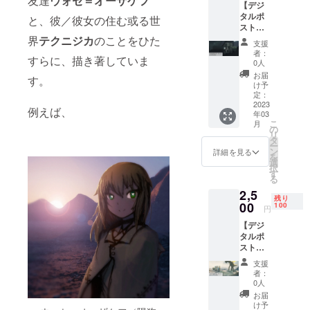
友達
ウォセ＝オーザケフ
【デジ
トカー
以下の
タルポ
ド 計5
と、彼／彼女の住む或る世
リター
スト
枚 2. お
ンをお
カード
界
テクニジカ
のことをひた
礼の
送りい
支援
コー
メッ
たしま
者：
すらに、描き著していま
ス：
セージ
す。 1.
0人
フィク
カード
お礼の
お届
す。
ショナ
（デジ
メッ
け予
ル】 以
タル）
定：
セージ
下のリ
2023
【詳
カード
例えば、
年03
ターン
細】 1.
（デジ
こ
月
をお送
デジタ
の
タル）
リ
りいた
ル”ノン
タ
【詳
ー
しま
フィク
ン
細】 1.
詳細を見る
を
す。 1.
ショナ
選
お礼の
択
デジタ
ル”ポス
す
メッ
る
ル”フィ
トカー
セージ
2,5
クショ
ド 計5
カード
残り
ナル”ポ
00
枚 ※
100
（デジ
円
スト
様々な
タル）
【デジ
カード
ロケー
※当リ
タルポ
計5枚 2.
ション
ターン
スト
お礼の
を背景
を選ん
カード
メッ
に、購
でいた
支援
コー
セージ
入した
だいた
者：
ス：デ
カード
トレー
0人
ことに
ミフィ
（デジ
ラーと
対する
お届
クショ
タル）
トライ
け予
感謝を