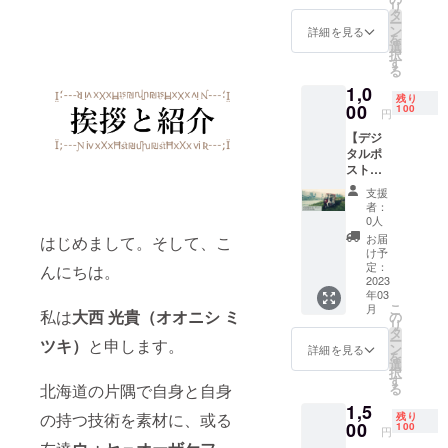
リ
オサイ
タ
ー
トなど
ン
詳細を見る
を
の作品
選
択
をご覧
す
る
にな
1,0
り、テ
残り
クニジ
00
100
円
カ及
【デジ
び、
タルポ
チャン
スト
ネル
カード
「Singi
支援
コー
ng
者：
ス：ノ
Trailer,
0人
ンフィ
Travelin
お届
はじめまして。そして、こ
クショ
g Trike -
け予
ナル】
Technig
定：
んにちは。
以下の
2023
ica -」
年03
リター
の今後
こ
月
ンをお
私は
大西 光貴（オオニシ ミ
の発展
の
リ
送りい
への期
タ
ー
ツキ）
と申します。
たしま
待を込
ン
詳細を見る
を
す。 1.
められ
選
択
デジタ
るとい
す
北海道の片隅で自身と自身
る
ル”ノン
う御支
1,5
フィク
援者様
の持つ技術を素材に、或る
残り
ショナ
00
に推奨
100
円
ル”ポス
です。