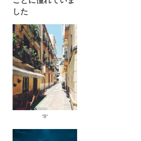
す。ロ
ご支援
ただく
する
で梱包
ゴマー
者様が
形とな
か、
した
し、発
ク作成
所有し
りま
AC-
送いた
の為の
ていな
す。 （
data
しま
テンプ
いと発
mailsfr
(https://
す。 4.
レート
覚した
omthef
ac-
お礼の
などが
折に
ognatio
data.inf
メッ
必要な
は、当
n@gma
o) など
セージ
場合
権利失
il.com
の大容
カード
や、動
効とな
） ※
量ファ
（現
画内で
る場合
マーク
イル転
物） ※
の車体
がござ
掲載期
送サー
上記ポ
及びロ
います
間は、
ビスを
スト
ゴマー
ので、
ご支援
用い
カード
クの映
予めご
者様自
て、以
と同様
し方等
了承く
身の取
下の
に、現
にご要
ださ
下げ申
メール
物でお
望があ
い。 ※
し立て
アドレ
送りい
ればご
備考欄
がない
スにお
たしま
入力く
必須で
限り、
送りい
す。
ださい
す。ロ
当該ト
ただく
（※画像
（特に
ゴマー
ライク
形とな
は製作
要望の
ク作成
が動画
りま
中のも
*B*
ない場
の為の
チャン
す。 （
の、あ
合は、
テンプ
ネルに
mailsfr
るいは
「要望
レート
て使用
omthef
イメー
無し」
などが
されて
ognatio
ジ図で
とご入
必要な
いる間
n@gma
あり、