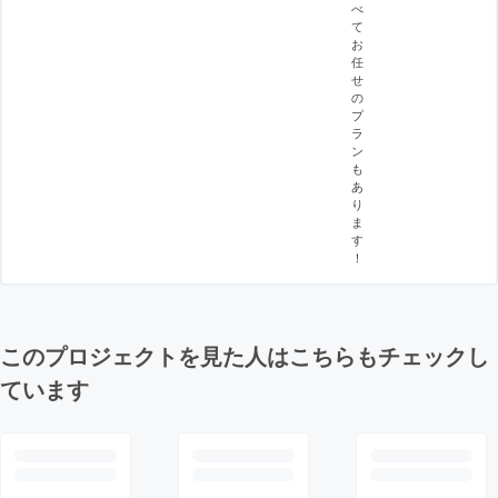
べ
て
お
任
せ
の
プ
ラ
ン
も
あ
り
ま
す
！
このプロジェクトを見た人はこちらもチェックし
ています