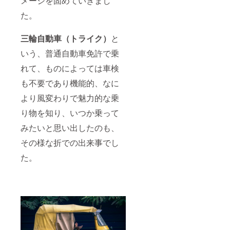
メージを固めていきまし
イメー
ジ図で
た。
あり、
実際の
三輪自動車（トライク）
と
仕様と
は異な
いう、普通自動車免許で乗
る場合
があり
れて、ものによっては車検
ます）
も不要であり機能的、なに
より風変わりで魅力的な乗
り物を知り、いつか乗って
みたいと思い出したのも、
その様な折での出来事でし
た。