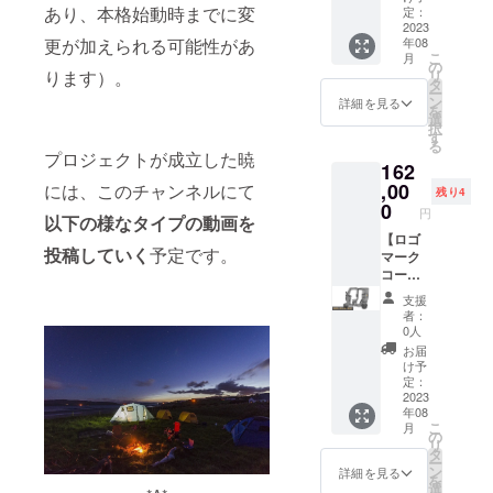
なりま
は製作
中のも
たしま
を履行
あり、本格始動時までに変
ル音源
定：
フル
に、現
す。 ※
中のも
の、あ
す。 1.
いたし
2023
集
ジップ
物でお
本音源
の、あ
るいは
更が加えられる可能性があ
年08
ポスト
ます。
「retur
パー
送りい
は、基
るいは
こ
イメー
月
カード
1. トラ
n
の
カーを
たしま
本的に
イメー
ります）。
リ
ジ図で
（現
イクの
thank.y
タ
予定し
す。
鑑賞用
ジ図で
ー
あり、
物） 15
車体前
ou(22,0
ン
ていま
詳細を見る
（※画像
として
あり、
を
実際の
枚＋3枚
面（フ
)【仮
選
す。 2.
は製作
お楽し
実際の
択
仕様と
2. オリ
ロン
題】」
す
お礼の
中のも
みくだ
仕様と
る
は異な
ジナル
ト）に
（フィ
メッ
プロジェクトが成立した暁
の、あ
さい。
は異な
る場合
162
マグ
ロゴ
ジカ
セージ
るいは
公的な
る場合
があり
カップ
マーク
,00
には、このチャンネルにて
ル）1枚
カード
イメー
残り4
場所や
があり
ます）
1個 3.
を貼る
※本プロ
0
（現
ジ図で
団体主
円
ます）
以下の様なタイプの動画を
オリジ
権利。
ジェク
物） ※
あり、
催のイ
ナル
2. 限定
【ロゴ
トにて
上記ポ
実際の
ベント
投稿していく
予定です。
パー
インス
マーク
購入し
スト
仕様と
等での
カー 1
トゥル
コー
た機材
カード
は異な
使用を
着 4. 限
メンタ
ス：サ
を用い
と同様
る場合
望まれ
支援
定イン
ル音源
イド】
て収
に、現
があり
者：
る方
ストゥ
集
以下の
録、制
物でお
0人
ます）
は、テ
ルメン
「retur
リター
作した
送りい
お届
クニジ
タル音
n
ンを履
限定イ
たしま
け予
カ（大
源集
thank.y
行いた
ンス
定：
す。
西光
「retur
ou(22,0
しま
2023
トゥル
（※画像
貴）に
年08
n
)【仮
す。 1.
メンタ
は製作
よる認
こ
月
thank.y
題】」
トライ
ル音源
の
中のも
可が必
リ
ou(22,0
（フィ
クの車
集を、
タ
の、あ
須とな
ー
)【仮
ジカ
体側面
紙ジャ
ン
るいは
詳細を見る
りま
を
題】」
ル）1枚
（サイ
ケット
選
イメー