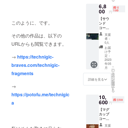
枚＋3枚
トカー
のJPG
刷した
作され
6,8
3. お礼
ド 計5
画像を5
もので
たサイ
残り
のメッ
00
枚 ※描
100
種類、
且つ非
円
ンが記
セージ
き下ろ
お送り
商用用
載され
【サウ
カード
し画像
いたし
途に限
ます。
このように、です。
ンド
（現
【(*1)】
ます。
り自由
このサ
コー
物）
をプリ
※サイズ
に改
イン
ス：デ
【詳
ントし
は、一
変、利
支援
その他の作品は、以下の
は、御
ジタ
細】 1.
たポス
般的な
者：
用でき
支援者
ル】 以
ポスト
トカー
0人
ポスト
URLからも閲覧できます。
るもの
様毎の
下のリ
カード
ド形式
カード
お届
としま
書き下
ターン
（現
のJPG
け予
の規格
す（た
ろしと
をお送
物） 15
定：
→
https://technigic-
画像を5
と同様
だし、
なりま
りいた
2023
枚＋3枚
種類、
（100×
加工、
す。
年05
しま
braves.com/technigic-
※【デジ
お送り
148mm
無加工
（※画像
こ
月
す。 1.
タルポ
の
いたし
）とな
を問わ
はイ
リ
fragments
限定イ
スト
タ
ます。
りま
ず再配
メージ
ー
ンス
カード
ン
※(*1)
詳細を見る
す。 ※
布は禁
図で
を
トゥル
コー
選
は、購
画像
止とい
す）
→
択
メンタ
ス：
す
入した
は、印
たしま
る
ル音源
フィク
トレー
刷した
https://potofu.me/technigic
す、ご
10,
集
ショナ
ラーと
もので
了承く
残り50
「retur
600
ル、ノ
トライ
a
且つ非
円
ださ
n
ンフィ
クのあ
商用用
い）。
【マグ
thank.y
クショ
る風景
途に限
※現時点
カップ
ou(22,0
ナル、
写真
り自由
での
コー
)【仮
デミ
に、
に改
グッズ
ス】 以
題】」
フィク
2D、
変、利
支援
イメー
下のリ