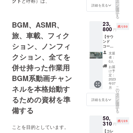
クト
と呼称）は、
タ
て収
送りい
の規格
セージ
ー
る場合
カー 1
画加
ン
録、制
詳細を見る
たしま
と同様
カード
を
があり
着 2. お
工・加
選
作した
す。 ※
（100×
（デジ
択
ます）
礼の
筆して
す
限定イ
カード
148mm
タル）
る
メッ
できた
ンス
は、厚
）とな
※JPG画
BGM、ASMR、
23,
セージ
グラ
トゥル
手の
りま
像での
残り50
カード
800
フィッ
メンタ
マット
円
す。 ※
ご提供
（現
旅、車載、フィク
クをデ
ル音源
紙、片
画像
となり
【サウ
物）
ザイン
集を、
面（イ
は、印
ます
ンド
【詳
した、
デジタ
ション、ノンフィ
ラスト
刷した
（※画像
コー
細】 1.
オリジ
ルダウ
印刷
もので
は製作
ス：
オリジ
ナルデ
ンロー
面）の
支援
且つ非
クション、全てを
中のも
フィジ
ナル
ザイン
ドにて
者：
みカ
商用用
の、あ
カル】
パー
マグ
0人
ご提供
ラーと
途に限
るいは
併せ持った作業用
以下の
カー 1
カップ
いたし
お届
いう仕
り自由
イメー
リター
着 ※購
をお送
け予
ます。
様にな
に改
ジ図で
ンをお
入した
定：
BGM系動画チャン
りいた
※トラッ
る予定
変、利
あり、
送りい
2023
トレー
しま
ク数は
です。
用でき
実際の
年07
たしま
ラーと
す。 ※
６（内
ネルを本格始動す
※サイズ
るもの
こ
仕様と
月
す。 1.
トライ
の
マグ
訳：
は、一
としま
リ
は異な
限定イ
クの写
タ
カップ
「intro
般的な
す（た
ー
るための資材を準
る場合
ンス
像を単
ン
は、素
詳細を見る
」が
ポスト
だし、
を
があり
トゥル
色化し
選
材は陶
１、
カード
加工、
択
ます）
備する
メンタ
たグラ
す
器、サ
「main
の規格
無加工
る
ル音源
フィッ
イズ(直
」が
と同様
を問わ
50,
集
クを利
径×高
４、
（100×
ず再配
残り25
「retur
310
用しデ
さ)は 8
「outro
円
148mm
布は禁
ことを目的としています。
n
ザイン
x 9.5
」が
）とな
止とい
【コレ
thank.y
した、
cm、容