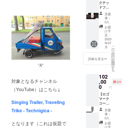
１） ※
りま
たしま
クテッ
ou(22,0
オリジ
量は
音楽
す。 ※
す、ご
ドフィ
)【仮
ナル
360ml
ジャン
現時点
了承く
ジカル
題】」
パー
、プリ
ルは、
支援
での
ださ
コー
（フィ
カーを
ントは
者：
【シン
グッズ
い）。
ス】 ※
ジカ
お送り
0人
昇華転
セウェ
イメー
※現時点
大まか
ル）1枚
いたし
写とい
お届
イヴ、
ジは、
での
に言う
2. 限定
ます。
け予
う仕様
チル
上記画
グッズ
と、こ
ブック
定：
※プリン
になる
ホッ
像をご
イメー
の価格
2023
レット
トは左
予定で
プ、ア
参照く
ジは、
年07
以下の
1冊 3.
胸、背
す。 ※
ンビエ
ださ
こ
上記画
月
現物送
コラー
の
面の二
割れ物
ント、
い。 2.
リ
像をご
付リ
ジュ×イ
タ
か所に
ですの
ヴェイ
お礼の
ー
参照く
ターン
ラスト
ン
施され
詳細を見る
で、取
パー
メッ
を
ださ
内容と
ポス
選
ます。
り扱い
ウェイ
*A*
セージ
択
い。 2.
価格を
ター 1
す
※オプ
にはご
ヴ、シ
カード
る
お礼の
合計し
枚 4. お
ション
注意く
ンセ
（現
メッ
102
た後、
礼の
より、
ださ
フォー
物） ※
セージ
対象となるチャンネル
5,590円
,00
メッ
パー
い。 2.
残り4
ク、
上記ポ
カード
分値引
セージ
0
カーの
お礼の
フォー
円
スト
（デジ
（YouTube）はこちら↓
きした
カード
サイ
メッ
ク、エ
カード
タル）
値段の
【ロゴ
（現
ズ、カ
セージ
スニッ
と同様
※JPG画
コース
マーク
物）
ラーリ
カード
ク
Singing Trailer, Traveling
に、現
像での
となり
コー
【詳
ングを
（現
等】の
物でお
ご提供
ます。
ス：フ
細】 1.
ご選択
物） ※
Trike - Technigica -
要素が
支援
送りい
となり
以下の
ロン
限定イ
くださ
上記ポ
者：
盛り込
たしま
ます
リター
ト】 以
ンス
い。
0人
スト
まれた
す。
（※画像
ンをお
下のリ
トゥル
となります（これは仮題で
※8.4オ
カード
お届
ものと
（※画像
は製作
送りい
ターン
メンタ
ンスの
け予
と同様