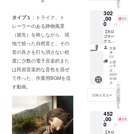
*A*
す。ま
択
（フィ
3. 限定
ド）に
CDにし
す
ジ図で
た、音
る
ジカ
ブック
ロゴ
てご提
あり、
源を素
302
ル）1枚
レット
マーク
供いた
実際の
材・商
タイプ１
：トライク、ト
5. 限定
1冊 4.
を貼る
,00
しま
仕様と
残り1
品とし
ブック
コラー
権利 2.
す。 ※
0
は異な
て再配
円
レーラーのある静物風景
レット
ジュ×イ
限定イ
トラッ
る場合
布する
1冊 6.
ラスト
ンス
【大ロ
ク数は
があり
（旅先）を映しながら、現
行為は
コラー
ポス
トゥル
ゴマー
６（内
ます）
一切を
ジュ×イ
ター 1
メンタ
クコー
訳：
地で拾った自然音と、その
禁じま
ラスト
枚 5. お
ル音源
ス：フ
「intro
すの
支援
ポス
礼の
集
ロン
音の良さを打ち消さない程
」が
者：
で、ご
ター 1
メッ
「retur
ト】 以
１、
0人
了承く
度に少数の電子音楽的また
枚 7. お
セージ
n
下のリ
「main
お届
ださ
礼の
カード
thank.y
ターン
」が
け予
い。 ※
は民俗音楽的な音色を混ぜ
メッ
（現
ou(22,0
を履行
４、
定：
ダウン
セージ
物）
)【仮
いたし
2023
「outro
ロード
て作った、作業用BGMを流
年08
カード
【詳
題】」
ます。
」が
の手順
こ
月
（現
細】 1.
（フィ
1. トラ
１） ※
の
す動画。
に関し
リ
物）
トライ
ジカ
イクの
音楽
タ
ては、
ー
【詳
クの車
ル）1枚
車体前
ジャン
ン
詳細を見る
用意が
を
細】 1
体前面
3. 限定
面（フ
ルは、
選
出来次
択
～ 6. の
（フロ
ブック
ロン
【シン
す
第、
る
グッズ
ント）
レット
ト）に
セウェ
追って
452
は、そ
にロゴ
1冊 4.
ロゴ
イヴ、
アナウ
れぞれ
マーク
コラー
マーク
,00
チル
残り2
ンスい
以下の
を貼る
ジュ×イ
（大）
ホッ
0
たしま
円
通りの
権利。
ラスト
を貼る
プ、ア
す。 ※
リター
※カッ
ポス
権利 2.
【大ロ
ンビエ