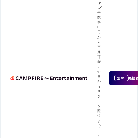
ァ
ン
手
数
料
0
円
か
ら
実
施
可
能
。
企
画
掲載
無料
か
ら
リ
タ
ー
ン
配
送
ま
で
、
す