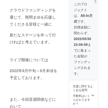
る
※1 ・１
サイン
イス
このプロ
on1トー
入り）
（共
ジェクト
クラウドファンディングを
ク（3
・CF限
通） ・
分）※2
定仕
CF限
は、
All-In方
通じて、熊間まゆを応援し
※1 ※支
様 缶
定 デ
式
です。
援時、
バッチ
ジタル
てくださる皆様と一緒に
必ず備
（直筆
壁紙
目標金額に
考欄に
サイン
（サイ
関わらず、
掲載を
入り）
ン入
新たなステージを作って行
希望さ
・CF限
り） ・
2022/05/30
れるお
定仕
CF限
ければと考えています。
23:59:59
ま
名前を
様 ア
定 ス
ご記入
クリル
テッ
でに集まっ
くださ
スタン
カー ・
た金額が
い。 ※2
ド（直
ワンマ
ライブ開催については
後日、
筆サイ
ンライ
ファンディ
メッ
ン入
ブ鑑賞
ングされま
セージ
り） ・
権 ・CF
2022年9月中旬～9月末頃を
でご都
CF限定
限定仕
す。
合をお
仕様
様 T
予定しております。
伺いさ
チェキ
シャツ
せてい
風クリ
（直筆
支援に関するよ
ただき
アシー
サイン
くある質問
ます。
ト（直
入り）
筆サイ
・CF限
手数料はいく
また、今回音源関係などに
ン入
定仕
らかかります
り） ・
様 缶
か？
おいて
ライブ
バッチ