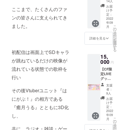
テッ
14人
告 ・お
カー
お届
ここまで、たくさんのファ
手紙
け予
（共
定：
ンの皆さんに支えられてき
通） ・
2022
年09
お礼動
ました。
こ
月
画（共
の
リ
通） ・
タ
ー
ワンマ
ン
詳細を見る
を
ンライ
選
択
ブ鑑賞
す
る
権 ・CF
初配信は画面上でSDキャラ
15,
限定
が跳ねているだけの映像が
デジタ
000
円
ル壁紙
流れている状態での歌枠を
【CF限
（サイ
定LIVE
ン入
行い
グッズ
り） ・
プラ
CF限
支援
ン】 ・
定 ス
者：
その後Vtuberユニット『は
活動報
テッ
9人
告 ・お
カー
にがぶ！』の相方である
お届
手紙
け予
（共
『癒月うる』とともに3D化
定：
通） ・
2022
年09
し、
お礼動
こ
月
画（共
の
リ
通） ・
タ
ー
共に、ラジオ・雑談・ゲー
オリジ