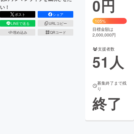
0
円
い！
まちづくり・地域活性化
ポスト
シェア
105%
LINEで送る
URLコピー
目標金額は
CAMPFIRE for Social Good
CAMPFIRE Creation
埋め込み
QRコード
2,000,000円
CAMPFIREふるさと納税
machi-ya
コミュニティ
支援者数
51
人
募集終了まで残
り
終了