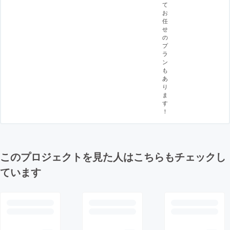
て
お
任
せ
の
プ
ラ
ン
も
あ
り
ま
す
！
このプロジェクトを見た人はこちらもチェックし
ています