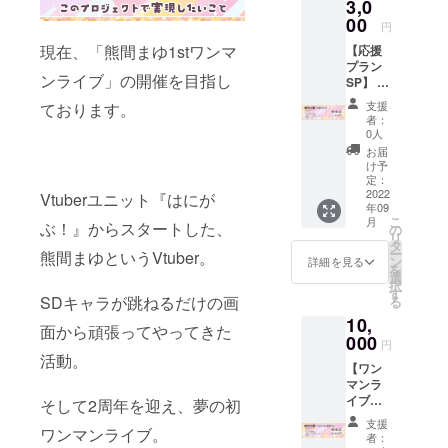
3,0
00
円
現在、「熊間まゆ1stワンマ
【応援
プラン
ンライブ」の開催を目指し
SP】 ・
活動報
支援
ております。
告 ・お
者：
手紙
0人
（共
お届
通） ・
け予
お礼動
定：
画（共
2022
Vtuberユニット『はにが
年09
通） ・
こ
月
オリジ
ぶ！』からスタートした、
の
リ
ナルボ
タ
ー
熊間まゆというVtuber。
イス
ン
詳細を見る
を
（共
選
択
通） ・
す
SDキャラが跳ねるだけの画
る
CF限
10,
定 デ
面から頑張ってやってきた
ジタル
000
円
壁紙
活動。
【ワン
（サイ
マンラ
ン入
イブ鑑
り） ・
そして2周年を迎え、夢の初
賞プラ
CF限
支援
ン】 ・
ワンマンライブ。
定 ス
者：
活動報