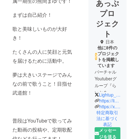
属一期生の熊間まゆです！
あっぷ
プロ
まずは自己紹介！
ジェク
歌と美味しいものが大好
ト
き！
日本
他に8件の
たくさんの人に笑顔と元気
プロジェク
トを掲載し
を届けるために活動中。
ています
バーチャル
夢は大きいステージでみん
Youtuberグ
なの前で歌うこと！目指せ
ループ『ら
武道館！
いとあっ
Lightup_app
ぷ』所属ラ
https://lightup-official.com/
イバー専用
https://x.com/Lightup_app
特定商取引
の
法に基づく
クラウド
普段はYouTubeで歌ってみ
表記
ファンティ
た動画の投稿や、定期歌配
メッセー
ングアカウ
ジを送る
信などを行ってます！