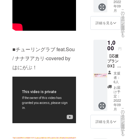
2022
年09
こ
月
の
リ
タ
ー
ン
詳細を見る
を
選
択
す
る
1,0
00
■チューリングラブ feat.Sou
円
【応援
/ ナナヲアカリ-covered by
プラン
DX】 ・
はにがぶ！
活動報
支援
告 ・お
者：
手紙
6人
（共
お届
通） ・
け予
お礼動
定：
画（共
2022
年09
通）
こ
月
の
リ
タ
ー
ン
詳細を見る
を
選
択
す
る