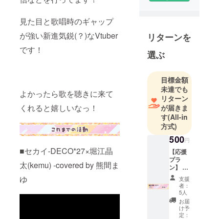
ントです。
見た目と歌唱時のギャップ
が強い新進気鋭(？)なVtuber
リターンを
です！
選ぶ
目標金額
未達でも
よかったら歌を聴きに来て
リターン
くれると嬉しいなっ！
が届きま
す
(All-in
方式)
500
円
■セカイ-DECO*27×堀江晶
【応援
プラ
太(kemu) -covered by 熊間ま
ン】 ・
活動報
ゆ
支援
告 ・お
者：
手紙
5人
（共
お届
通）
け予
定：