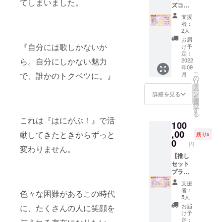
てしまいました。
ズコン
壁紙
プリー
（サイ
支援
トプラ
ン入
者：
ン】 ・
り） ・
2人
活動報
CF限
お届
告 ・お
定 ス
『自分には歌しかないか
け予
手紙
テッ
定：
ら。自分にしかない魅力
（共
2022
カー ・
年09
通） ・
ワンマ
こ
月
で、誰かのトクベツに。』
お礼動
ンライ
の
リ
画（共
ブ鑑賞
タ
ー
通） ・
権 ・CF
ン
詳細を見る
を
オリジ
限定仕
選
択
ナルボ
様 T
す
る
イス
シャツ
これは『はにがぶ！』で活
100
（共
・CF限
通） ・
,00
定仕
動してきたときからずっと
残り5
CF限
様 缶
0
円
定 デ
変わりません。
バッチ
ジタル
【推し
・CF限
壁紙
セット
定仕
（サイ
プラン-
様 ア
ン入
限定１
クリル
支援
り） ・
０名-】
スタン
者：
色々な困難があるこの時代
CF限
・活動
ド
5人
定 ス
報告 ・
お届
に、たくさんの人に笑顔を
テッ
お手紙
け予
カー ・
（共
定：