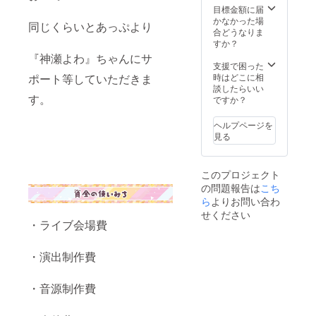
エンド
（直筆
目標金額に届
ロール
サイン
かなかった場
同じくらいとあっぷより
クレ
入り）
合どうなりま
ジット
・CF限
すか？
※1 ・推
定仕
『神瀬よわ』ちゃんにサ
しセッ
様 ア
支援で困った
ト限
クリル
時はどこに相
ポート等していただきま
定！ア
スタン
談したらいい
ナタだ
ド（直
す。
ですか？
けのス
筆サイ
ペシャ
ン入
ヘルプページを
ル動画
り） ・
見る
（個
CF限定
別） ・
仕様
ライブ
チェキ
このプロジェクト
終演後
風クリ
の問題報告は
こち
1on1
アシー
トーク
ト（直
ら
よりお問い合わ
（10
筆サイ
せください
分）※2
ン入
・ライブ会場費
※1 ※支
り） ・
援時、
ライブ
・演出制作費
必ず備
エンド
考欄に
ロール
掲載を
クレ
・音源制作費
希望さ
ジット
れるお
※1 ・推
名前を
しセッ