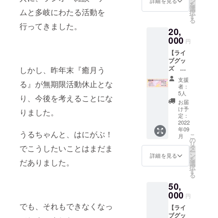
ン
詳細を見る
を
ナルボ
選
ムと多岐にわたる活動を
択
イス
す
る
（共
行ってきました。
20,
通） ・
CF限
000
円
定 デ
【ライ
ジタル
ブグッ
壁紙
ズ も
しかし、昨年末『癒月う
（サイ
りだく
ン入
支援
る』が無期限活動休止とな
さんプ
り） ・
者：
ラン】
CF限
5人
り、今後を考えることにな
・活動
定 ス
お届
報告 ・
テッ
け予
りました。
お手紙
カー ・
定：
（共
2022
ワンマ
年09
通） ・
ンライ
うるちゃんと、はにがぶ！
こ
月
お礼動
ブ鑑賞
の
リ
画（共
権 ・CF
でこうしたいことはまだま
タ
ー
通） ・
限定仕
ン
詳細を見る
を
だありました。
オリジ
様 T
選
択
ナルボ
シャツ
す
る
イス
・CF限
50,
（共
定仕
通） ・
000
様 缶
円
CF限
バッチ
でも、それもできなくなっ
【ライ
定 デ
ブグッ
ジタル