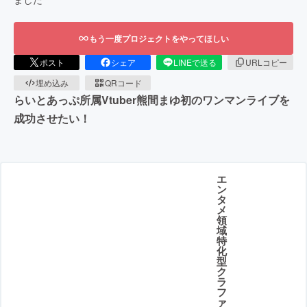
もう一度プロジェクトをやってほしい
ポスト
シェア
LINEで送る
URLコピー
埋め込み
QRコード
らいとあっぷ所属Vtuber熊間まゆ初のワンマンライブを
成功させたい！
エ
ン
タ
メ
領
域
特
化
型
ク
ラ
フ
ァ