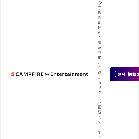
ン
手
数
料
0
円
か
ら
実
施
可
能
。
企
画
掲載
無料
か
ら
リ
タ
ー
ン
配
送
ま
で
、
す
べ