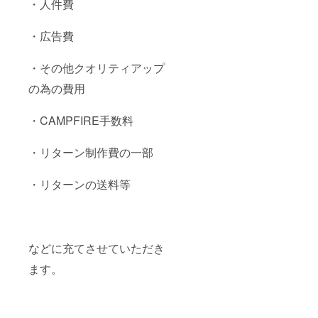
・人件費
ご記入
ト限
くださ
定！ア
い。 ※2
ナタだ
・広告費
後日、
けのス
メッ
ペシャ
セージ
ル動画
・その他クオリティアップ
でご都
（個
合をお
別） ・
の為の費用
伺いさ
ライブ
せてい
終演後
・CAMPFIRE手数料
ただき
１on1
ます。
トーク
（15
・リターン制作費の一部
分）※2
・直筆
サイン
・リターンの送料等
入り直
筆お手
紙（個
別） ※1
※支援
時、必
などに充てさせていただき
ず備考
ます。
欄に掲
載を希
望され
るお名
前をご