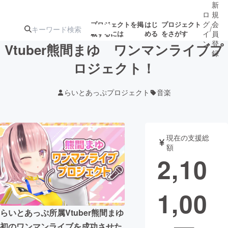
新
ロ
規
グ
会
プロジェクトを掲
はじ
プロジェクト
/
載するには
める
をさがす
イ
員
ン
登
Vtuber熊間まゆ ワンマンライブプ
録
ロジェクト！
人気のプロ
注目のリ
注目の新着プロ
募集終了が近いプ
もうすぐ公開
らいとあっぷプロジェクト
音楽
ジェクト
ターン
ジェクト
ロジェクト
されます
アート・写真
音楽
現在の支援総
額
2,10
テクノロジー・ガジェット
ゲーム・サ
1,00
映像・映画
書籍・雑誌
らいとあっぷ所属Vtuber熊間まゆ
ビジネス・起業
チャレンジ
初のワンマンライブを成功させた