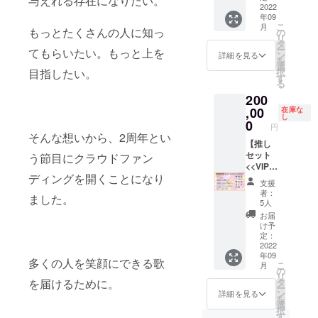
与えれる存在になりたい。
ワンマ
通） ・
2022
年09
ンライ
お礼動
こ
月
ブ鑑賞
画（共
もっとたくさんの人に知っ
の
リ
権 ・CF
通） ・
タ
ー
てもらいたい。もっと上を
限定仕
オリジ
ン
詳細を見る
を
様 T
ナルボ
選
択
目指したい。
シャツ
イス
す
る
・CF限
（共
200
定仕
通） ・
様 缶
CF限
,00
在庫な
し
バッチ
定 デ
0
円
・CF限
ジタル
そんな想いから、2周年とい
定仕
壁紙
【推し
様 ア
（サイ
セット
う節目にクラウドファン
クリル
ン入
<<VIP>
ディングを開くことになり
スタン
り） ・
>プラ
支援
ド ・CF
CF限
ン- 限定
者：
ました。
限定仕
定 ス
５名-】
5人
様
テッ
・活動
お届
チェキ
カー ・
報告 ・
け予
風クリ
ワンマ
お手紙
定：
アシー
ンライ
（共
2022
年09
ト ・ラ
ブ鑑賞
通） ・
多くの人を笑顔にできる歌
こ
月
イブエ
権 ・CF
お礼動
の
リ
ンド
限定仕
画（共
タ
を届けるために。
ー
ロール
様 T
通） ・
ン
詳細を見る
を
クレ
シャツ
オリジ
選
択
ジット
（直筆
ナルボ
す