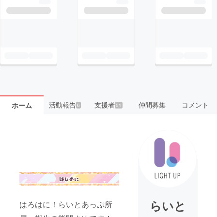
活動報告
支援者
仲間募集
コメント
ホーム
6
51
らいと
はろはに！らいとあっぷ所