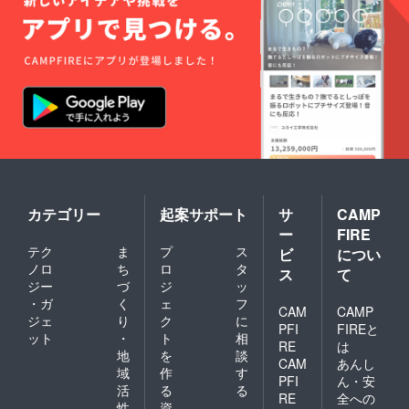
カテゴリー
起案サポート
サ
CAMP
ー
FIRE
テク
ま
プ
ス
ビ
につい
ノロ
ち
ロ
タ
ス
て
ジー
づ
ジ
ッ
・ガ
く
ェ
フ
CAM
CAMP
ジェ
り
ク
に
PFI
FIREと
ット
・
ト
相
RE
は
地
を
談
CAM
あんし
域
作
す
PFI
ん・安
活
る
る
RE
全への
性
資