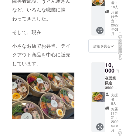
障害者施設、うどん屋さん
謝の
者：
メッ
18人
など、いろんな職業に携
セージ
お届
・すべ
け予
わってきました。
てのお
定：
弁当か
2022
年08
らお選
そして、現在
こ
月
びいた
の
リ
だけま
タ
ー
す。 ・
小さなお店でお弁当、テイ
ン
詳細を見る
を
商品の
選
択
クアウト商品を中心に販売
受け渡
す
る
しはテ
しています。
10,
イクア
ウトの
000
円
みとさ
夜営業
せてい
限定
ただき
3500円
ます ・
のコー
原材料
支援
ス提供
等の食
者：
×2回分
品表示
8人
(一度の
はラベ
お届
ご来店
ルに表
け予
につき
記され
定：
お一人
2022
ます 有
年08
様一回
効期
こ
月
限
限 R4
の
リ