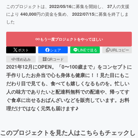
このプロジェクトは、
2022/05/16
に募集を開始し、
37
人の支援
により
440,000
円の資金を集め、
2022/07/15
に募集を終了しま
した
もう一度プロジェクトをやってほしい
ポスト
シェア
LINEで送る
URLコピー
埋め込み
QRコード
2021年12月にOPEN。「0〜100歳まで」をコンセプトに
手作りしたお弁当で心も身体も健康に！！見た目にもこ
だわり目で見ても、食べても嬉しくなるものを。忙しい
人の味方でありたいと配達料無料での配達や、帰ってす
ぐ食卓に出せるおばんざいなどを販売しています。お料
理だけではなく元気も届けます♪
このプロジェクトを見た人はこちらもチェックし