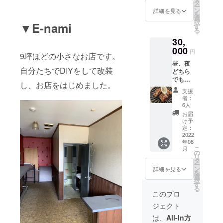
り)+感
年8月〜
タ
ー
謝の
R5年1
ン
詳細を見る
を
メッ
月まで
選
択
▼E-nami
セージ
す
る
・ドリ
30,
ンク代
別 ・
000
円
9坪ほどの小さなお店です。
コース
昼、夜
内容は
自分たちでDIYをして改装
どちら
その日
でも使
の旬の
し、お店をはじめました。
える2万
ものを
支援
円分の
使った
者：
利用チ
りしな
6人
ケット
がらの
お届
+感謝の
オー
け予
メッ
ナーの
定：
セージ
2022
おまか
年08
・お好
せで
こ
月
きなと
す。 一
の
リ
きにお
例: 彩
タ
ー
好きな
り茶碗
ン
詳細を見る
を
分だけ
蒸し
選
択
ご利用
お造り
す
る
くださ
盛り合
このプロ
い 有効
わせ
ジェクト
期限
旬の焼
R4年8
き野菜
は、
All-In方
月〜R5