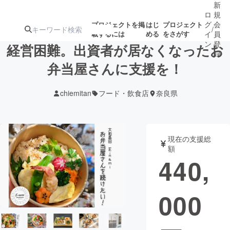
新
ロ
規
グ
会
プロジェクトを掲
はじ
プロジェクト
/
載するには
める
をさがす
イ
員
ン
登
経営困難。出資者が居なくなったお
録
弁当屋さんに支援を！
人気のプロ
注目のリ
注目の新着プロ
募集終了が近いプ
もうすぐ公開
chiemitan
フード・飲食店
奈良県
ジェクト
ターン
ジェクト
ロジェクト
されます
アート・写真
音楽
現在の支援総
額
440,
テクノロジー・ガジェット
ゲーム・サ
000
映像・映画
書籍・雑誌
ビジネス・起業
チャレンジ