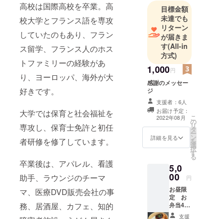
高校は国際高校を卒業。高
目標金額
未達でも
校大学とフランス語を専攻
リターン
していたのもあり、フラン
が届きま
す
(All-in
ス留学、フランス人のホス
方式)
トファミリーの経験があ
1,000
円
り、ヨーロッパ、海外が大
感謝のメッセー
好きです。
ジ
支援者：6人
お届け予定：
大学では保育と社会福祉を
こ
2022年08月
の
リ
専攻し、保育士免許と初任
タ
ー
ン
詳細を見る
者研修を修了しています。
を
選
択
す
る
卒業後は、アパレル、看護
5,0
00
助手、ラウンジのチーマ
円
お昼限
マ、医療DVD販売会社の事
定 お
務、居酒屋、カフェ、知的
弁当4つ
提供+感
支援