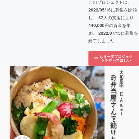
このプロジェクトは、
2022/05/16
に募集を開始
し、
37
人の支援により
440,000
円の資金を集
め、
2022/07/15
に募集を
終了しました
もう一度プロジェク
トをやってほしい