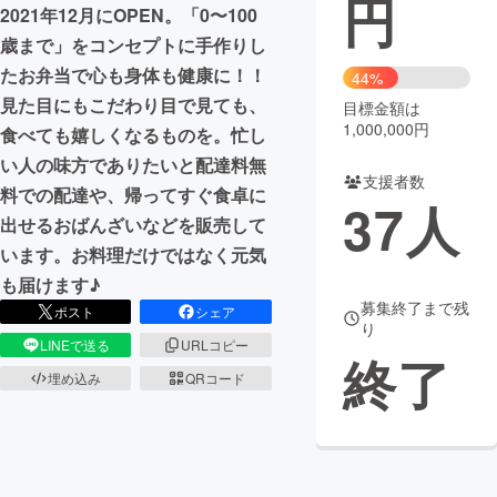
円
2021年12月にOPEN。「0〜100
まちづくり・地域活性化
歳まで」をコンセプトに手作りし
たお弁当で心も身体も健康に！！
44%
見た目にもこだわり目で見ても、
目標金額は
CAMPFIRE for Social Good
CAMPFIRE Creation
1,000,000円
食べても嬉しくなるものを。忙し
CAMPFIREふるさと納税
machi-ya
コミュニティ
い人の味方でありたいと配達料無
支援者数
料での配達や、帰ってすぐ食卓に
37
人
出せるおばんざいなどを販売して
います。お料理だけではなく元気
も届けます♪
募集終了まで残
ポスト
シェア
り
LINEで送る
URLコピー
終了
埋め込み
QRコード