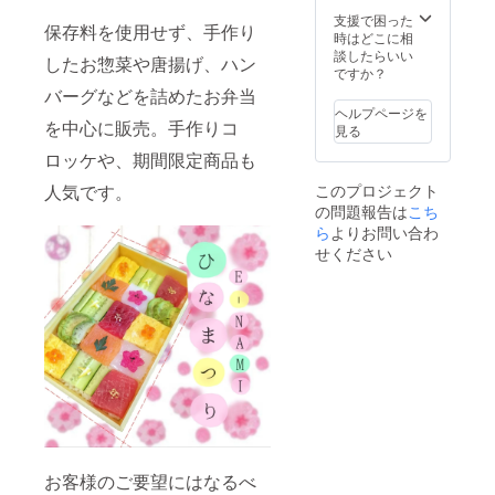
支援で困った
保存料を使用せず、手作り
時はどこに相
談したらいい
したお惣菜や唐揚げ、ハン
ですか？
バーグなどを詰めたお弁当
ヘルプページを
を中心に販売。手作りコ
見る
ロッケや、期間限定商品も
人気です。
このプロジェクト
の問題報告は
こち
ら
よりお問い合わ
せください
お客様のご要望にはなるべ