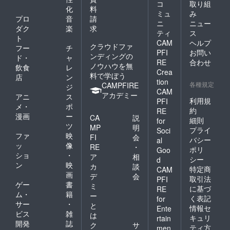
コ
取り組
化
料
ミュ
み
プロ
音
請
ニ
ニュー
ダク
楽
求
ティ
ス
ト
CAM
ヘルプ
クラウドファ
フー
チ
PFI
お問い
ンディングの
ド・
ャ
RE
合わせ
ノウハウを無
飲食
レ
Crea
料で学ぼう
店
ン
tion
各種規定
CAMPFIRE
ジ
CAM
アカデミー
アニ
ス
利用規
PFI
メ・
ポ
約
RE
漫画
ー
CA
説
細則
for
ツ
MP
明
プライ
Soci
ファ
映
FI
会
バシー
al
ッ
像
RE
・
ポリ
Goo
ショ
・
ア
相
シー
d
ン
映
カ
談
特定商
CAM
画
デ
会
取引法
PFI
ゲー
書
ミ
に基づ
RE
ム・
籍
ー
く表記
for
サー
・
と
情報セ
Ente
ビス
雑
は
キュリ
rtain
開発
誌
ク
サ
ティ方
men