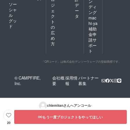
ン
ソー
ジ
デ
ディ
シャ
ェ
ー
ング
ル
ク
タ
mac
グッ
ト
hi-ya
ド
の
補助
広
金申
め
請サ
方
ポー
ト
「QRコード」は株式会社デンソーウェーブの登録商標です。
© CAMPFIRE,
会社概
採用情
パートナー
Inc.
要
報
募集
chiemitan
さんへアンコール
もう一度プロジェクトをやってほしい
20