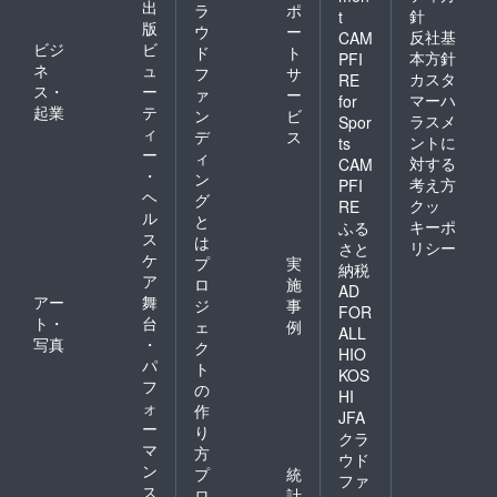
出
ラ
ポ
針
t
版
ウ
ー
反社基
CAM
ビジ
ビ
ド
ト
本方針
PFI
ネ
ュ
フ
サ
カスタ
RE
ス・
ー
ァ
ー
マーハ
for
起業
テ
ン
ビ
ラスメ
Spor
ィ
デ
ス
ントに
ts
ー
ィ
対する
CAM
・
ン
考え方
PFI
ヘ
グ
クッ
RE
ル
と
キーポ
ふる
ス
は
リシー
さと
ケ
プ
実
納税
ア
ロ
施
AD
アー
舞
ジ
事
FOR
ト・
台
ェ
例
ALL
写真
・
ク
HIO
パ
ト
KOS
フ
の
HI
ォ
作
JFA
ー
り
クラ
マ
方
ウド
ン
プ
統
ファ
ス
ロ
計