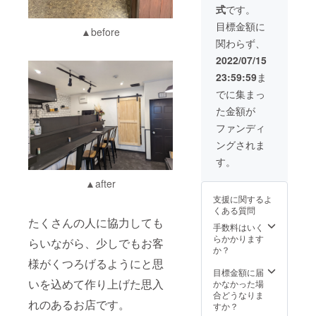
サラ
式
です。
年1月ま
ダ チ
で
キン南
目標金額に
▲before
蛮 和
関わらず、
牛ス
テー
2022/07/15
キ
23:59:59
ま
旬のア
ヒー
でに集まっ
ジョ
た金額が
締めの
パスタ
ファンディ
有効期
ングされま
限 R4
年8月〜
す。
R5年1
月まで
▲after
支援に関するよ
くある質問
たくさんの人に協力しても
手数料はいく
らかかります
らいながら、少しでもお客
か？
様がくつろげるようにと思
目標金額に届
いを込めて作り上げた思入
かなかった場
合どうなりま
れのあるお店です。
すか？