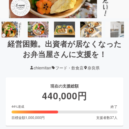
経営困難。出資者が居なくなった
お弁当屋さんに支援を！
chiemitan
フード・飲食店
奈良県
現在の支援総額
440,000
円
終了
44
%達成
目標金額
1,000,000
円
支援者数
37
人