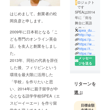
ロジェクト
です
SPEAは2014
はじめまして。創業者の松
年に「街を
岡良彦と申します。
舞台に英語
を学ぶ」
spea_dumaguete
2009年に日本初となる「こ
というコン
http://sp-ea.com
ども専門のオンライン英会
セプトで、
https://peraichi.com/landing_pages/view/spea
https://www.facebook.com/startingpointenglishacademy/
アクティブ
話」を友人と創業をしまし
https://twitter.com/spea_dumaguete
ラーニング
た。
https://www.instagram.com/spea.pic/
を主軸に開
メッセー
2013年、同社の代表を辞任
校をした学
ジを送る
校です。
した後、フィリピンという
2020年まで
環境を最大限に活用した
におよそ
「学校」を作りたいと思
1000名以上
リターンを
の卒業生の
い、2014年に親子留学が中
選ぶ
排出をして
心となる語学学校SPEA（エ
まいりまし
スピーイーエー）を作り留
た。
目標金額
未達でも