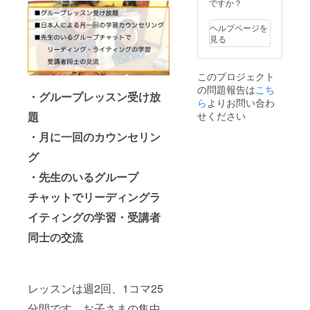
ング学
ですか？
欄にご
ている
習 ※
記入く
旅行会
授業毎
ヘルプページを
ださい
社様を
の
見る
ませ。
介し、2
フィー
泊3日を
ドバッ
予定し
クが記
このプロジェクト
ていま
入され
す。
の問題報告は
こち
た個人
・グループレッスン受け放
カルテ
ら
よりお問い合わ
配布
せください
題
※詳細は
本文を
・月に一回のカウンセリン
ご覧く
グ
ださ
い！ ※
・先生のいるグループ
使用期
限:
チャットでリーディングラ
2021年
6月30日
イティングの学習・受講者
同士の交流
レッスンは週2回、1コマ25
分間です。お子さまの集中