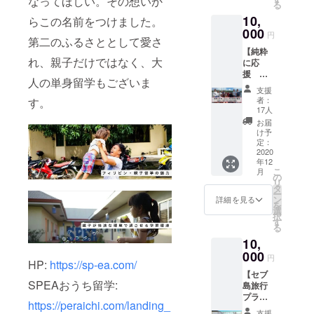
なってほしい。その想いか
る
いで
度日本
フィー
10,
す！
らこの名前をつけました。
人ス
ドバッ
フィリ
000
タッフ
クが記
円
第二のふるさととして愛さ
ピンは
とのカ
入され
【純粋
ドゥマ
ウンセ
た個人
れ、親子だけではなく、大
に応
ゲテよ
リン
カルテ
援 先
り、先
グ ※
配布
人の単身留学もございま
生全員
生全員
先生の
※詳細は
支援
からの
から心
いるグ
本文を
者：
す。
お礼動
を込め
ループ
17人
ご覧く
画 + 校
たお礼
チャッ
ださ
お届
舎とHP
の動画
トで
け予
い！ ※
にお名
を贈ら
定：
リー
使用期
前掲
2020
させて
ディン
限:
年12
載】 前
いただ
グ・ラ
2021年
こ
月
に進み
きま
の
イティ
6月30日
リ
たい私
す。
タ
ング学
ー
たちの
ン
習 ※
詳細を見る
を
活動と
選
授業毎
択
思いを
す
の
る
応援し
フィー
10,
ていた
ドバッ
だけれ
000
クが記
円
HP:
https://sp-ea.com/
ば嬉し
入され
【セブ
いで
た個人
SPEAおうち留学:
島旅行
す！
カルテ
プラン
フィリ
配布
https://peraichi.com/landing_
作成 +
ピンは
※詳細は
支援