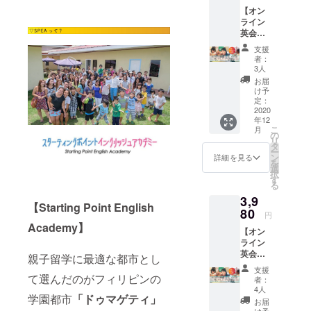
22:00
きなダメー
【オン
※担任
ライン
ジを受け、
制 ※
英会話
グルー
本気で閉校
１ヶ月
プレッ
支援
を考えてい
(週2コ
スン別
者：
マ) お試
途受け
る矢先に、
3人
しプラ
放題
お届
新しい経営
ン [ギフ
※初回レ
け予
陣が名乗り
ト可] ...
ベル
定：
通常よ
2020
チェッ
を上げ学校
年12
り2000
ク有り
こ
を継続し守
月
円お
(回数に
の
リ
得】 ※1
るために立
カウン
タ
ー
コ
トしま
ン
詳細を見る
ち上がりま
を
マ...25
せん)
選
択
した。
分間
※月に一
す
る
※開講時
度日本
3,9
間...9:0
人ス
【Starting Point English
田舎の小さ
0 -
80
タッフ
円
な学校であ
22:00
とのカ
Academy】
【オン
※担任
ウンセ
りながら多
ライン
制 ※
リン
くの人たち
英会話
グルー
グ ※
親子留学に最適な都市とし
１ヶ月
プレッ
にご愛顧い
先生の
支援
(週2コ
スン別
て選んだのがフィリピンの
いるグ
者：
ただき不思
マ) お試
途受け
ループ
4人
学園都市
「ドゥマゲティ」
議なご縁で
しプラ
放題
チャッ
お届
ン [ギフ
※初回レ
け予