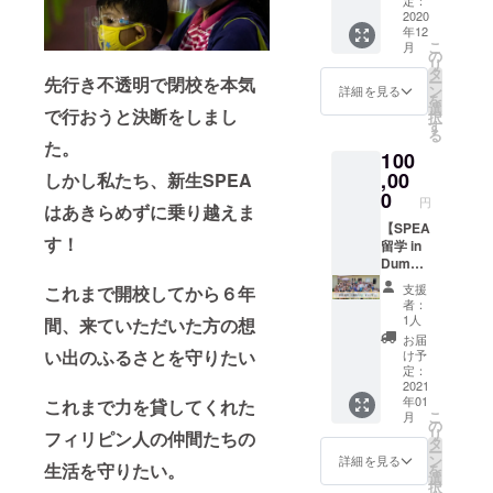
乗って
フリー
満喫し
日 コロ
ある方
2020
きた二
トーク
てくだ
ナの情
年12
向けの
人で
・お名
さい。
勢次第
こ
月
プラン
す。 壁
の
前入り
(使用期
では延
リ
です。
打ちで
タ
個人動
限:
長いた
先行き不透明で閉校を本気
ー
NO2を
もOK、
ン
画 ・
詳細を見る
2021年
します)
を
目指さ
ガッツ
選
１ヶ月
12月31
で行おうと決断をしまし
択
れる
リダメ
す
間のオ
日)
る
方、コ
出しが
ンライ
た。
100
ンサル
欲しい
ンレッ
を目指
,00
しかし私たち、新生SPEA
場合や
スン の
されて
より良
0
中から
円
はあきらめずに乗り越えま
る方に
くした
お一つ
は最
【SPEA
い場合
リター
す！
適。
留学 in
などな
ンとさ
SPEAを
Dumag
んでも
せてい
使って
uete 一
どう
ただき
支援
これまで開校してから６年
事業を
週間プ
ぞ！ 時
ます。
者：
作りま
ラン
間は２
各プル
1人
間、来ていただいた方の想
せん
ギフト
時間で
ダウン
お届
か？ 0
可】 ▼
す。 (使
い出のふるさとを守りたい
から選
け予
から事
詳細 ・
用期限:
定：
択くだ
業を立
入学金
2021
2021年
さいま
年01
これまで力を貸してくれた
ち上げ
込み ・
6月30
せ。 (使
こ
月
る経験
宿泊
日)
の
用期限:
リ
フィリピン人の仲間たちの
は今後
代、飲
タ
2021年
ー
活きま
食代込
ン
6月30
詳細を見る
生活を守りたい。
を
す。
み (部屋
選
日)
択
SPEAの
は選べ