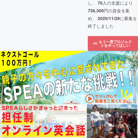
し、
70
人の支援により
736,300
円の資金を集
め、
2020/11/29
に募集を
終了しました
もう一度プロジェク
トをやってほしい