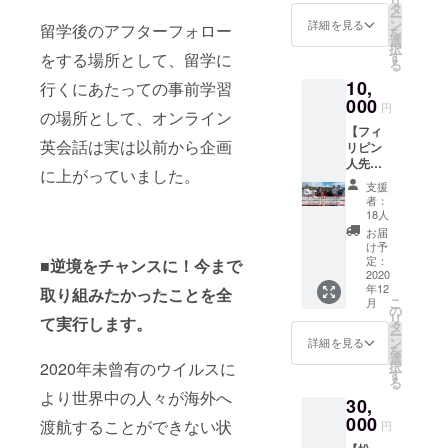
リ
出身の
そこ
タ
名前を
ー
大塚
で、滞
ン
備考欄
詳細を見る
留学後のアフターフォロー
を
が、ヒ
在中は
選
にご記
択
アリン
小泉と
す
入くだ
をする場所として、留学に
る
グして
連絡も
さいま
10,
あなた
行くにあたっての事前学習
とるこ
せ。
だけの
000
とがで
円
の場所として、オンライン
最高な
きま
【フィ
旅をプ
す。 タ
英会話は実は以前から企画
リピン
ロ
クシー
人先生
デュー
の乗り
に上がっていました。
をダイ
スしま
方が分
支援
レクト
す。 鳥
からな
者：
に応
取県と
い。ど
18人
援】 こ
いうと
こでご
お届
ちらは
砂丘し
飯を食
け予
ご支援
かご存
定：
べよ
■逆境をチャンスに！今まで
金の大
2020
知ない
う。急
年12
半を、
取り組みたかったことを全
のでは
にお腹
こ
月
フィリ
ないで
の
が痛く
リ
て実行します。
ピン人
しょう
タ
なって
ー
先生に
か。素
ン
しまっ
詳細を見る
を
直接お
敵なス
選
た。 そ
択
2020年未曾有のウイルスに
渡しし
ポット
す
んな時
る
ます。
は他に
に、現
より世界中の人々が海外へ
30,
あなた
も沢山
地にい
のバ
000
ござい
る日本
渡航することができない状
円
ディ
ます。
人に相