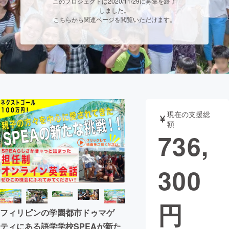
このプロジェクトは2020/11/29に募集を終了
しました。
まちづくり・地域活性化
こちらから関連ページを閲覧いただけます。
CAMPFIRE for Social Good
CAMPFIRE Creation
CAMPFIREふるさと納税
machi-ya
コミュニティ
現在の支援総
額
736,
300
円
フィリピンの学園都市ドゥマゲ
ティにある語学学校SPEAが新た