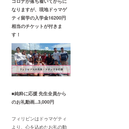
コロナが落ち着いてからに
なりますが、現地ドゥマゲ
ティ留学の入学金16200円
相当のチケットが付きま
す！
■純粋に応援 先生全員から
のお礼動画...3,000円
フィリピンはドゥマゲティ
より、心を込めたお礼の動