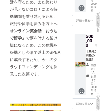
活を守るため、まだ終わり
状況を
いっぱ
い。
人々へ
2020
年12
ご理解
いに
https://
炊き出
が見えないコロナによる待
こ
月
してい
なって
sp-
し...1日
の
リ
機期間を乗り越えるため、
ただい
もらい
ea.com/
分】 コ
タ
ー
た上で
たい。
schedul
ロナ
ン
詳細を見る
を
旅行や留学を夢みる方々へ
のご支
その想
e ・
ウィル
選
択
援をお
いを込
SSP、
ス感染
す
オンライン英会話「おうち
る
願いい
めたリ
その他
拡大に
500
たしま
ターン
事務手
より
で留学」
で夢を叶える架け
す。 (使
です。
数料は
フィリ
,00
用期限:
ご支援
別途 ※
ピンの
0
橋になるため、この危機を
円
2021年
いただ
注 ドゥ
失業率
12月31
いた方
マゲテ
は現在
【鳥取0
好機とし今まで以上のSPEA
日 コロ
には、
は未だ
45%と
円塾の
に成長するため、今回のク
ナの情
当企画
ロック
なって
生徒30
勢次第
のスポ
ダウン
いま
名にオ
支援
ラウドファンディングを決
では
ンサー
状態
す。
ンライ
者：
2022年
として
(MGCQ
SPEAの
ン英会
0人
意した次第です。
いっぱ
お名前
: 修正を
先生と
話3ヶ月
お届
いまで
を掲
加えた
スタッ
分をプ
け予
延長い
げ、当
一般的
フの暮
レゼン
定：
たしま
日の現
コミュ
らす
ト】 国
2020
年12
す)
場の様
ニティ
ドゥマ
内留学
こ
月
子を
隔離) に
ゲテ
を開催
の
リ
Thank
あり、
も、今
する鳥
タ
ー
you
学校再
を生き
取県
ン
詳細を見る
を
movie
会の目
るのに
に、0円
選
択
として1
処が
必死な
学習塾