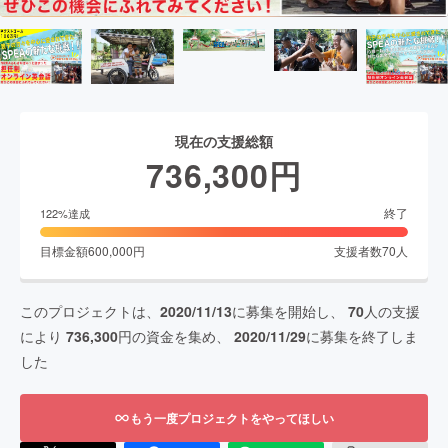
現在の支援総額
736,300
円
終了
122
%達成
目標金額
600,000
円
支援者数
70
人
このプロジェクトは、
2020/11/13
に募集を開始し、
70
人の支援
により
736,300
円の資金を集め、
2020/11/29
に募集を終了しま
した
もう一度プロジェクトをやってほしい