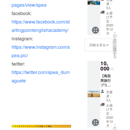
滞在中
ドゥマ
本文を
者：
pages/view/spea
サポー
ゲテよ
3人
ご覧く
ト付】
り、先
facebook:
ださ
お届
セブ島
生全員
け予
い！ ※
No.1ゲ
https://www.facebook.com/st
から心
定：
使用期
ストハ
2020
を込め
限:
年12
artingpointenglishacademy/
ウス
たお礼
2021年
こ
月
オー
の動画
の
6月30日
リ
instagram:
ナー小
を贈ら
タ
ー
泉が、
させて
ン
詳細を見る
https://www.instagram.com/s
を
ヒアリ
いただ
選
択
ングし
きま
す
pea.pic/
る
てあな
す。加
10,
ただけ
えて、
twitter:
の安全
000
ご支援
円
https://twitter.com/spea_dum
で最高
いただ
【鳥取
な旅を
いた方
aguete
県旅行
プロ
のお名
プラン
デュー
前を、
作成 +
スしま
ドゥマ
支援
滞在中
す＊ 初
ゲテの
者：
サポー
めて訪
SPEA校
3人
ト付】
れる国
舎とHP
お届
国内留
だと不
に掲載
け予
学を鳥
安も
定：
させて
取で開
2020
いっぱ
いただ
年12
催する
いです
きま
こ
月
鳥取県
よね。
の
す。お