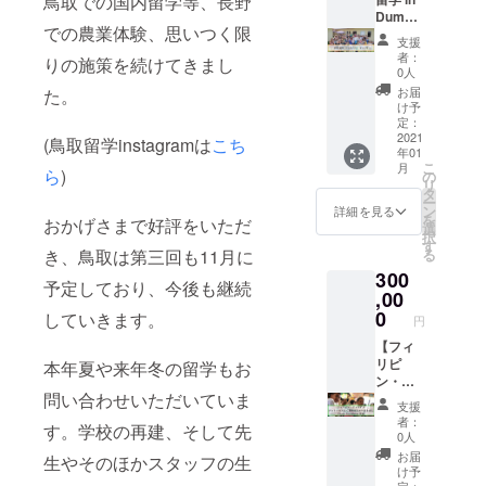
鳥取での国内留学等、長野
一見に
ダウン
なって
Dumag
での農業体験、思いつく限
しか
状態
いま
uete
支援
ず。ぜ
(MGCQ
す。
一ヶ月
者：
りの施策を続けてきまし
ひご参
: 修正を
SPEAの
プラ
0人
画くだ
加えた
先生と
ン ギ
お届
た。
さい。
一般的
スタッ
フト
け予
※定期
コミュ
フの暮
可】 ▼
定：
MTGへ
ニティ
らす
詳細 ・
2021
(鳥取留学instagramは
こち
年01
の参
隔離) に
ドゥマ
入学金
こ
月
画、各
あり、
ゲテ
込み ・
ら
)
の
リ
関係者
学校再
も、今
宿泊
タ
ー
との
会の目
を生き
代、飲
ン
詳細を見る
を
おかげさまで好評をいただ
MTG、
処が
るのに
食代込
選
択
実作業
立って
必死な
み (部屋
す
き、鳥取は第三回も11月に
る
が想定
おりま
人々が
は選べ
300
されま
せん。
多い状
ませ
予定しており、今後も継続
す (使用
来年を
況で
ん。土
,00
期限:
目処に
す。 こ
日祝日
0
していきます。
円
2021年
許可が
れまで
の食事
6月30
降り次
お世話
は除き
【フィ
日)
第迅速
になっ
ます。)
リピ
本年夏や来年冬の留学もお
に再会
たドゥ
・１日
ン・
問い合わせいただいていま
する所
マゲテ
のスケ
ドゥマ
支援
存では
のため
ジュー
ゲテの
者：
す。学校の再建、そして先
ござい
にも、
ルはこ
ゲスト
0人
ます
せめて1
ちらを
ハウス
お届
生やそのほかスタッフの生
が、こ
日、お
ご参照
にて、
け予
ちらの
なか
くださ
現地の
定：