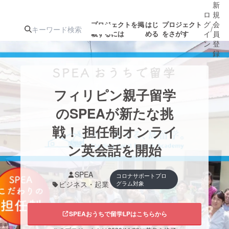
新
ロ
規
グ
会
プロジェクトを掲
はじ
プロジェクト
/
載するには
める
をさがす
イ
員
ン
登
録
人気のプロ
注目のリ
注目の新着プロ
募集終了が近いプ
もうすぐ公開
フィリピン親子留学
ジェクト
ターン
ジェクト
ロジェクト
されます
のSPEAが新たな挑
戦！ 担任制オンライ
アート・写真
音楽
ン英会話を開始
テクノロジー・ガジェット
ゲーム・サ
SPEA
コロナサポートプロ
ビジネス・起業
グラム対象
映像・映画
書籍・雑誌
SPEAおうちで留学LPはこちらから
ビジネス・起業
チャレンジ