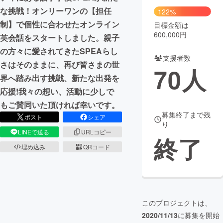
な挑戦！オンリーワンの【担任
122%
制】で個性に合わせたオンライン
目標金額は
600,000円
英会話をスタートしました。親子
の方々に愛されてきたSPEAらし
支援者数
さはそのままに、再び皆さまの世
70
人
界へ踏み出す挑戦、新たな出発を
応援!我々の想い、活動に少しで
もご賛同いた頂ければ幸いです。
募集終了まで残
ポスト
シェア
り
LINEで送る
URLコピー
終了
埋め込み
QRコード
このプロジェクトは、
2020/11/13
に募集を開始