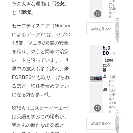
トで
今も果敢に
その大きな理由は
「治安」
ト可] ...
ベル
定：
リー
挑戦をして
通常よ
2020
チェッ
ディン
と
「環境」
年12
り1000
います。
ク有り
グ・ラ
こ
月
円お
(回数に
の
イティ
リ
得】 ※1
カウン
タ
ング学
セーフティスコア（Nunbeo
ー
コ
トしま
ン
習 ※
詳細を見る
を
マ...25
せん)
選
によるデータ)では、セブの
授業毎
択
分間
※月に一
す
の
る
※開講時
1.5倍、マニラの3倍の安全
度日本
フィー
5,0
間...9:0
人ス
ドバッ
を誇り、東京と同等の治安
0 -
00
タッフ
クが記
円
22:00
とのカ
入され
レートを誇っています。世
【純粋
※担任
ウンセ
た個人
に応
制 ※
リン
カルテ
界中の旅人も多く訪れ、米
援 先
グルー
グ ※
配布
生全員
プレッ
先生の
※詳細は
FORBESでも取り上げられ
支援
からの
スン別
いるグ
本文を
者：
お礼動
途受け
るほど、移住者含めファン
ループ
4人
ご覧く
画】 前
放題
チャッ
ださ
お届
に進み
になる方が多い街。
※初回レ
トで
け予
い！ ※
たい私
ベル
定：
リー
使用期
たちの
2020
チェッ
ディン
限:
SPEA（エスピーイーエー）
年12
活動と
ク有り
グ・ラ
2021年
こ
月
思いを
(回数に
の
イティ
6月30日
は英語を学ぶこの場所が、
リ
応援し
カウン
タ
ング学
ー
ていた
トしま
ン
習 ※
詳細を見る
皆さんの新たな出発点と
を
だけれ
せん)
選
授業毎
択
ば嬉し
※月に一
す
の