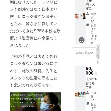
【松
ティー
さらに
態になりました。フィリピ
談でき
岡・大
チャー
滞在中
るのは
塚によ
ンも例外ではなく日本より
をぜひ
は大塚
とても
る起
ご支援
に連絡
心強い
支援
厳しいロックダウン政策が
業・経
くださ
するこ
はず。
者：
営相
い!
ともで
1人
もちろ
とられ、皆さまに愛してい
談・オ
Dyann
きま
んセブ
お届
ンライ
先生・
す。ご
け予
島の楽
ただいてきたSPEA本校も政
ン飲み
Kay先
定：
はんを
しみ方
会】 創
2020
生・
どこで
府より運営停止を余儀なく
も熟知
年12
業・バ
Almarie
食べよ
してお
こ
月
イアウ
先生・
されました。
の
う、ど
りま
リ
ト経験
Theres
タ
こでお
す。有
ー
のある
a先生・
ン
土産を
詳細を見る
名所か
を
当初の予見とは大きく外れ
松岡、
Almarie
選
買お
ら知る
択
大塚の
先生・
す
う、予
人ぞ知
る
ロックダウンは未だ解除さ
両名が
Caryl先
期せぬ
るス
50,
経営相
生・
緊急事
ポット
れず、施設の維持、先生と
談にの
000
Marilou
態にも
まで、
円
りま
先生か
対応し
素敵な
スタッフの生活を守ること
【SPEA
す。
らお選
ます。
旅をプ
おうち
フィリ
びくだ
も危ぶまれる状況です。
外国人
ロ
で留
ピンに
さい。
が日本
デュー
学 運
訪れる
ご指定
で行き
スしま
支援
営参画
方々の
いただ
たい県
者：
す。 (使
券】 こ
経営相
いた方
0人
No.1の
用期限:
ちらは
談にも
と、 ・
鳥取県
お届
2021年
経営に
多数
1時間の
け予
をぜひ
12月31
興味の
定：