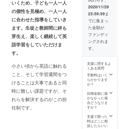
スン別
いくため、子ども一人一人
日 コロ
には、
す。 今
途受け
2020/11/29
ナの情
当企画
回はこ
放題
の個性を見極め、一人一人
23:59:59
ま
勢次第
のスポ
こに通
※初回レ
では
ンサー
う生徒
に合わせた指導をしていき
ベル
でに集まっ
2022年
として
のため
チェッ
ます。生徒と教師間に絆も
た金額が
いっぱ
お名前
に、通
ク有り
いまで
を掲
常の授
(回数に
ファンディ
芽生え、楽しく継続して英
延長い
げ、当
業には
カウン
ングされま
たしま
日の現
ないオ
トしま
語学習をしていただけま
す)
場の様
ンライ
せん)
す。
子を
ン英会
※月に一
す。
Thank
話を3ヶ
度日本
you
月分を
人ス
支援に関するよ
movie
贈るリ
タッフ
小さい頃から英語に触れる
くある質問
として3
ターン
とのカ
こと、そして学習週間をつ
日分、
となり
ウンセ
手数料はいく
３本贈
ます。
リン
らかかります
けることは大事であると同
らさせ
ご購入
グ ※
か？
ていた
してい
先生の
時に難しい課題ですが、そ
だきま
ただい
いるグ
目標金額に届
す。
た方を
ループ
かなかった場
れらを解決するのがこの担
SPEAの
来年鳥
チャッ
合どうなりま
youtub
取県に
トで
任制です。
すか？
eにも掲
招聘さ
リー
載予定
せてい
ディン
支援で困った
です。
ただき
グ・ラ
時はどこに相
お名前
ます。
イティ
談したらいい
を備考
提携し