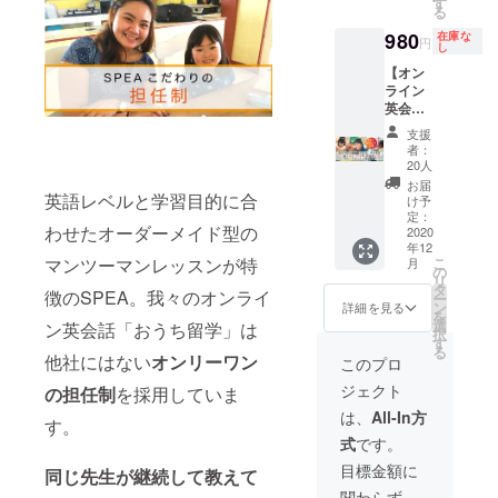
す
る
日分お
立って
人々が
という
一つ贈
おりま
多い状
場所を
980
在庫な
円
し
らさせ
せん。
況で
作りま
ていた
来年を
す。 こ
す。そ
【オン
だきま
目処に
れまで
こは、
ライン
す。
許可が
お世話
義務教
英会話
SPEAの
降り次
になっ
育以外
１ヶ月
支援
youtub
第迅速
たドゥ
の教育
(週2コ
者：
eにも掲
に再会
マゲテ
を受け
マ) お試
20人
載予定
する所
のため
させて
しプラ
お届
です。
存では
にも、
あげた
ン [ギフ
英語レベルと学習目的に合
け予
お名前
ござい
３日間
くても
ト可] ...
定：
わせたオーダーメイド型の
を備考
ます
たっぷ
家計の
通常よ
2020
欄にご
が、こ
り、お
事情等
年12
り4000
マンツーマンレッスンが特
こ
月
記入く
ちらの
なか
で難し
円お
の
リ
ださい
状況を
いっぱ
い方々
得】 ※1
タ
徴のSPEA。我々のオンライ
ー
ませ。
ご理解
いに
のため
コ
ン
詳細を見る
を
してい
なって
に、
マ...25
選
ン英会話「おうち留学」は
択
ただい
もらい
様々な
分間
す
る
た上で
たい。
企業や
※開講時
他社にはない
オンリーワン
このプロ
のご支
その想
人々の
間...9:0
ジェクト
援をお
いを込
協力の
の担任制
を採用していま
0 -
願いい
めたリ
元、 本
22:00
は、
All-In方
す。
たしま
ターン
人負担0
※担任
式
です。
す。 (使
です。
円で教
制 ※
用期限:
ご支援
育を提
グルー
目標金額に
同じ先生が継続して教えて
2021年
いただ
供する
プレッ
関わらず、
12月31
いた方
場所で