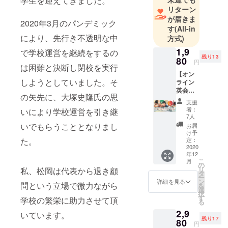
学生を迎えてきました。
リターン
SPEAは安全
が届きま
な環境の街
2020年3月のパンデミック
す
(All-in
と学校を
により、先行き不透明な中
方式)
シームレス
1,9
で学校運営を継続をするの
に行き来し
残り13
80
円
て様々な体
は困難と決断し閉校を実行
【オン
験を通して
しようとしていました。そ
ライン
英会話を学
英会話
の矢先に、大塚史隆氏の思
１ヶ月
ぶ学校とし
支援
(週2コ
者：
て、親子留
いにより学校運営を引き継
マ) お試
7人
学をご希望
しプラ
いでもらうこととなりまし
お届
ン [ギフ
の方を中心
け予
ト可] ...
た。
定：
に強く愛さ
通常よ
2020
年12
れてきまし
り3000
こ
月
円お
の
た。
リ
私、松岡は代表から退き顧
得】 ※1
タ
ー
コ
ン
詳細を見る
問という立場で微力ながら
を
マ...25
しかし、
選
択
分間
す
学校の繁栄に助力させて頂
2020年のコ
る
※開講時
ロナの影響
2,9
間...9:0
いています。
残り17
0 -
80
により、大
円