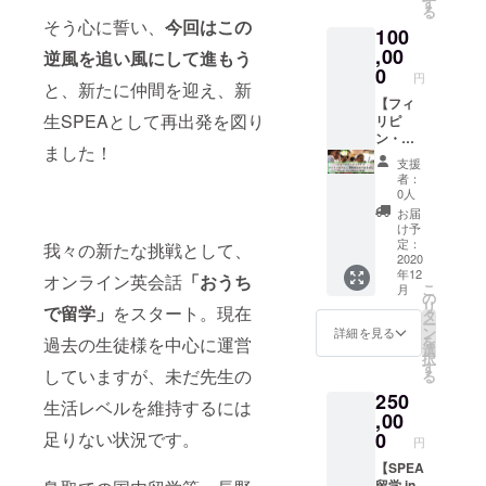
す
る
環境や
ませ
そう心に誓い、
今回はこの
100
メン
ん。土
バーを
日祝日
,00
逆風を追い風にして進もう
使って
の食事
0
円
事業を
は除き
と、新たに仲間を迎え、新
軌道に
ます。)
【フィ
生SPEAとして再出発を図り
乗せる
・1日の
リピ
こと
スケ
ン・
ました！
は、最
ジュー
ドゥマ
支援
強の
ルはこ
ゲテの
者：
No2
ちらを
ゲスト
0人
や、コ
ご参照
ハウス
お届
ンサル
くださ
にて、
け予
の力を
い。
現地の
定：
我々の新たな挑戦として、
つけた
https://
人々へ
2020
年12
い方に
sp-
炊き出
オンライン英会話
「おうち
こ
月
は非常
ea.com/
し...1日
の
リ
で留学」
をスタート。現在
にいい
schedul
分】 コ
タ
ー
実績と
e ・
ロナ
ン
詳細を見る
を
過去の生徒様を中心に運営
なり、
SSP、
ウィル
選
択
本や経
その他
ス感染
す
していますが、未だ先生の
る
営塾で
事務手
拡大に
250
学ぶ何
数料は
より
生活レベルを維持するには
倍も得
別途 ※
フィリ
,00
るもの
注 ドゥ
ピンの
足りない状況です。
0
円
があり
マゲテ
失業率
ます。
は未だ
は現在
【SPEA
百聞は
ロック
45%と
留学 in