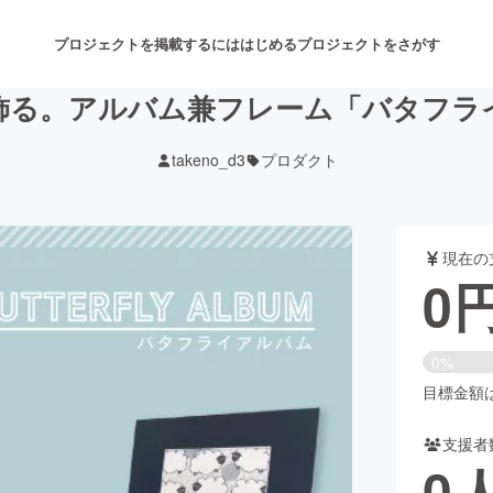
プロジェクトを掲載するには
はじめる
プロジェクトをさがす
飾る。アルバム兼フレーム「バタフラ
takeno_d3
プロダクト
注目のリターン
注目の新着プロジェクト
募集終了が近いプロジェクト
も
現在の
音楽
舞台・パフォーマンス
0
ゲーム・サービス開発
フード・飲食店
0%
書籍・雑誌出版
アニメ・漫画
目標金額は6
支援者
チャレンジ
ビューティー・ヘルスケ
0