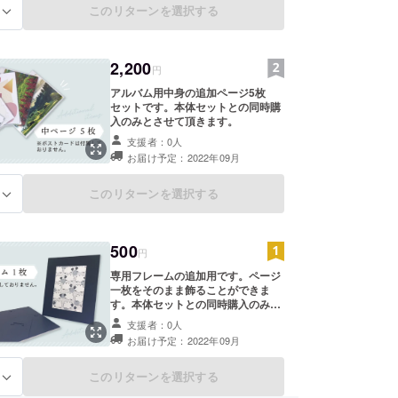
このリターンを選択する
る
2,200
円
アルバム用中身の追加ページ5枚
セットです。本体セットとの同時購
入のみとさせて頂きます。
支援者：0人
お届け予定：2022年09月
このリターンを選択する
る
500
円
専用フレームの追加用です。ページ
一枚をそのまま飾ることができま
す。本体セットとの同時購入のみと
させて頂きます。
支援者：0人
お届け予定：2022年09月
このリターンを選択する
る