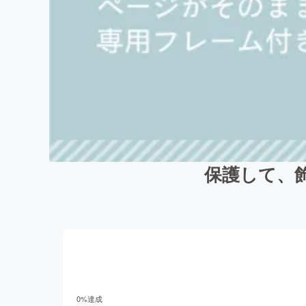
保護して、
0
%達成