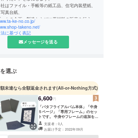
会社はファイル・手帳等の紙工品、住宅内装壁紙、
・写真台紙、
ブックの企画・製造ならびに原材料の販売を行う総
www.ta-ke-no.co.jp/
企業です。
www.shop-takeno.net/
製造の技術を使い、使いやすく便利なアイテムをお
引法に基づく表記
いと思います！
メッセージを送る
を選ぶ
金額未達なら全額返金されます
(All-or-Nothing方式)
6,600
円
「バタフライアルバム本体」「中身
５ページ」「専用フレーム」のセッ
トです。 中身やフレームの追加をご
希望の場合、下のプランを一緒に選
支援者：0人
択してください。
お届け予定：2022年09月