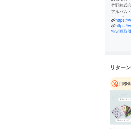
竹野株式
アルバム
サンプル
https://
合紙製品
https://
アルバム
特定商取
届けした
リターン
目標