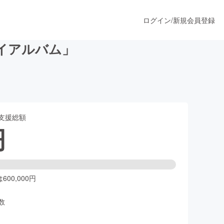
ログイン
/
新規会員登録
イアルバム」
うすぐ公開されます
支援総額
プロダクト
円
ファッション
スポーツ
00,000円
数
ア
ソーシャルグッド
人