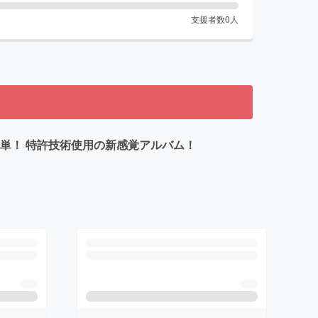
支援者数
0
人
単！ 特許技術使用の新感覚アルバム！