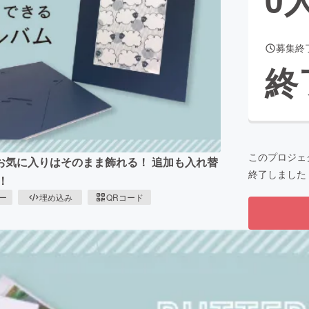
募集終
CAMPFIRE for Social Good
CAMPFIRE Creation
終
CAMPFIREふるさと納税
machi-ya
コミュニティ
このプロジェ
お気に入りはそのまま飾れる！ 追加も入れ替
終了しました
！
ピー
埋め込み
QRコード