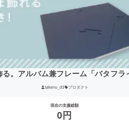
飾る。アルバム兼フレーム「バタフラ
takeno_d3
プロダクト
現在の支援総額
0
円