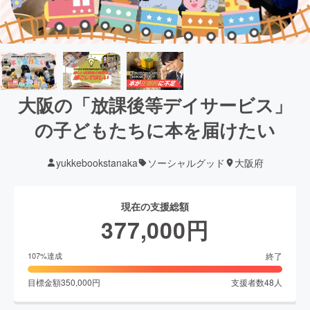
大阪の「放課後等デイサービス」
の子どもたちに本を届けたい
yukkebookstanaka
ソーシャルグッド
大阪府
現在の支援総額
377,000
円
終了
107
%達成
目標金額
350,000
円
支援者数
48
人