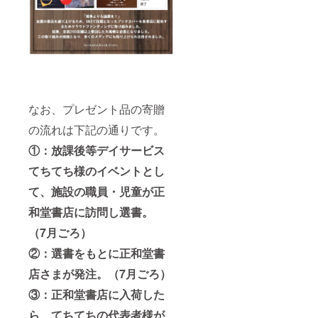
なお、プレゼント品の寄贈
の流れは下記の通りです。
①：放課後等デイサービス
てちてち様のイベントとし
て、施設の職員・児童が正
和堂書店に訪問し選書。
（7月ごろ）
②：選書をもとに正和堂書
店さまが発注。（7月ごろ）
③：正和堂書店に入荷した
ら、てちてちの代表者様が