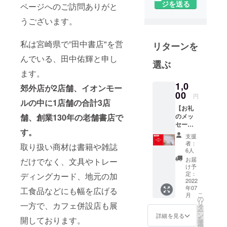
しい挑戦を
ジを送る
ページへのご訪問ありがと
継続中！現
うございます。
在は宮崎県
内にある
私は宮崎県で”田中書店"を営
リターンを
「放課後デ
イサービ
んでいる、田中佑輝と申し
選ぶ
ス」の圧倒
ます。
的な本不足
1,0
郊外店が2店舗、イオンモー
を解決させ
00
円
ルの中に1店舗の合計3店
るべく、本
【お礼
の寄付活動
舗、創業130年の老舗書店で
のメッ
に励んでい
セー
す。
ジ】 た
ます。長期
支援
だただ
者：
取り扱い商材は書籍や雑誌
的に活動が
応援し
6人
てくだ
続くよ
お届
だけでなく、文具やトレー
さる皆
け予
う、"まちの
様へ。
定：
ディングカード、地元の加
本屋"の挑戦
CAMPF
2022
年07
IREの
工食品などにも幅を広げる
に支援して
こ
月
メッ
の
頂けたら嬉
リ
一方で、カフェ併設店も展
セージ
タ
ー
しいです。
でお礼
ン
詳細を見る
開しております。
を
のメッ
選