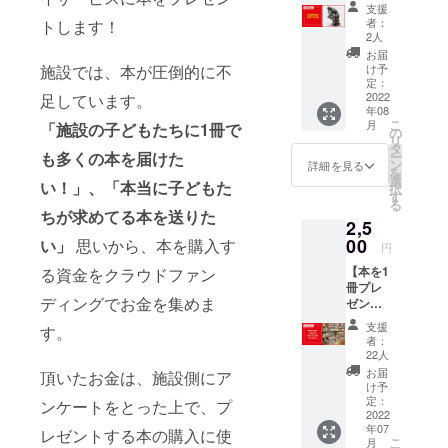
できる
URLを
支援
権】 正
お送り
者：
トします！
和堂書
しま
2人
店さま
す。 ※
お届
にて、
招待リ
施設では、本が圧倒的に不
け予
プレゼ
ンクの
定：
ント本
2022
足しています。
無断転
年08
を買わ
送は禁
こ
月
「施設の子どもたちに1冊で
せて頂
止で
の
リ
きま
す。
タ
も多くの本を届けた
ー
す。 書
ン
詳細を見る
を
店ス
選
い！」、「本当に子どもた
択
タッフ
す
る
の小西
ちが求めてる本を送りた
2,5
さまか
ら、お
00
い」
思いから、本を購入す
円
礼の
【本を1
る資金をクラウドファン
メール
冊プレ
やお店
ディングでお金を集めま
ゼント
の活動
できる
報告の
支援
す。
権利】
動画を
者：
大阪府
お送り
22人
内の施
させて
お届
頂いたお金は、施設側にア
設の子
頂きま
け予
どもた
す。
定：
ンケートをとった上で、プ
ちに本
2022
年07
を1冊プ
レゼントする本の購入に使
こ
月
レゼン