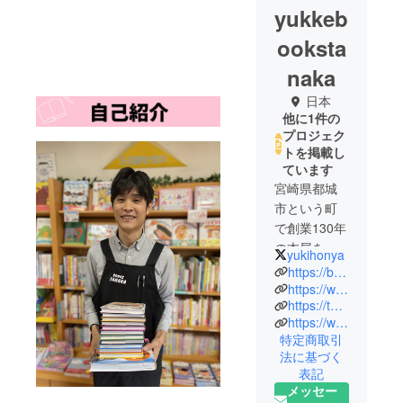
yukkeb
ooksta
naka
日本
他に1件の
プロジェク
トを掲載し
ています
宮崎県都城
市という町
で創業130年
の本屋を営
yukihonya
んでおりま
https://bookstanaka.com/
す。出版業
https://www.facebook.com/yuki.tanaka.5437923
https://twitter.com/yukihonya
界が衰退し
https://www.instagram.com/yukke_bookstanaka/
ていく中
特定商取引
で、新しい
法に基づく
形で本を売
表記
るために新
メッセー