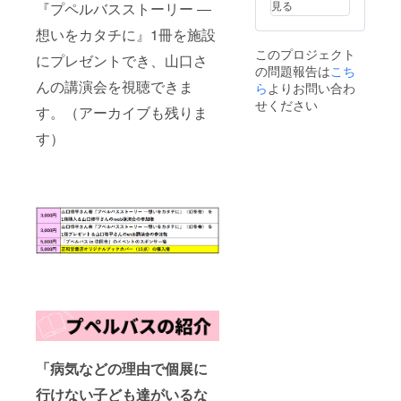
と、続
ジオ深
見る
『プペルバスストーリー ―
現地か
編『世
夜便、
ら地域
界は
想いをカタチに』1冊を施設
おはよ
の人た
もっと
うパー
このプロジェクト
ちと一
にプレゼントでき、山口さ
美しく
ソナリ
の問題報告は
こち
緒に
なる
ティ道
んの講演会を視聴できま
作った
ら
よりお問い合わ
奈良少
上洋三
本、対
年刑務
せください
です、
す。（アーカイブも残りま
象とす
所詩
ちちん
るテー
集』
ぷいぷ
す）
マに長
（ロク
い、
年足場
リン
すっぴ
を作っ
社）と
んなど
てきた
して上
出演番
人の本
梓。
組多
を主軸
『美し
数。
に発行
い刑務
してい
所』,
ます。
（西日
本出版
社）
も。 テ
レビ
タック
ル、ラ
ジオ深
「病気などの理由で個展に
夜便、
おはよ
行けない子ども達がいるな