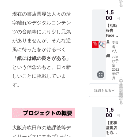
択
セージ
す
る
をお送
1,5
りさせ
現在の書店業界は人々の活
ていた
00
円
だきま
字離れやデジタルコンテン
【活動
す。
報告
ツの台頭等により少し元気
Facebo
がありませんが、そんな逆
okグ
支援
ループ
者：
風に待ったをかけるべく
への招
2人
待】 プ
お届
「紙には紙の良さがある」
レゼン
け予
トの報
定：
という信念のもと、日々新
告や活
2022
年07
動を広
しいことに挑戦していま
こ
月
げるた
の
リ
す。
めの意
タ
ー
見交換
ン
詳細を見る
を
の場な
選
択
どに使
す
る
わせて
1,5
いただ
きま
00
円
す。 個
【正和
別でオ
大阪府吹田市の放課後等デ
堂書店
ンライ
を応援
ンの
イサービスに本をプレゼン