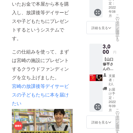
平さん
いたお金で本屋から本を購
寮美千
定：
きない
著、
2022
子さん
方は
入し、放課後等デイサービ
年08
『プペ
のweb
アーカ
こ
月
ルバス
講演会
の
イブ動
スや子どもたちにプレゼン
リ
ストー
に参加
タ
画も閲
ー
リー ―
するこ
ン
覧でき
詳細を見る
トするというシステムで
を
想いを
とがで
選
ます。
択
カタチ
きま
す
視聴の
す。
る
に』
す。 ☆
期限は
3,0
（幻冬
日時：
ありま
舎）を1
00
この仕組みを使って、まず
8/6(土）
せん。
円
冊、購
14:00～
（正式
【山口
は宮崎の施設にプレゼント
入でき
15:30頃
な日時
修平さ
ます。
☆zoom
やプロ
するクラウドファンディン
んの本1
また、
からの
グラム
冊プレ
山口修
参加
は、決
支援
グを立ち上げました。
ゼント
平さん
（講演
まり次
者：
&WEB
のweb
数日前
2人
第ご連
宮崎の放課後等デイサービ
講演の
講演会
にメー
絡致し
お届
参加】
に参加
ルで
け予
スの子どもたちに本を届け
ます）
大阪府
するこ
定：
URLを
☆プロ
内の施
2022
たい
とがで
送りま
フィー
年09
設に山
きま
す）
ル☆
こ
月
口修平
す。 ☆
の
※当日、
1955
リ
さん
日時：
タ
視聴で
年、東
ー
著、
8/20(土
ン
きない
詳細を見る
京生ま
を
『プペ
）14:00
選
方は
れ。
択
ルバス
～15:30
す
アーカ
2005