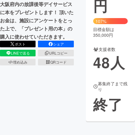
円
大阪府内の放課後等デイサービス
まちづくり・地域活性化
に本をプレゼントします！ 頂いた
お金は、施設にアンケートをとっ
107%
た上で、「プレゼント用の本」の
目標金額は
CAMPFIRE for Social Good
CAMPFIRE Creation
350,000円
購入に使わせていただきます。
CAMPFIREふるさと納税
machi-ya
コミュニティ
ポスト
シェア
支援者数
LINEで送る
URLコピー
48
人
埋め込み
QRコード
募集終了まで残
り
終了