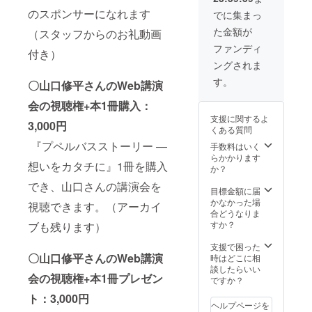
でご連
学賞受
所』
営。 病
る。
職員や
のスポンサーになれます
絡差し
賞を機
でに集まっ
（新潮
院の(遊
子ども
上げま
に、翌
文庫）
びに行
た金額が
（スタッフからのお礼動画
たちか
す。
年奈良
と、続
けない)
ら、西
に転
ファンディ
編『世
子ども
付き）
日本出
居。
界は
達に無
ングされま
版社さ
2007年
もっと
償でエ
ま専用
より、
す。
美しく
ンタメ
〇山口修平さんのWeb講演
のお礼
奈良少
なる
を届け
動画を
年刑務
会の視聴権+本1冊購入：
奈良少
る仕組
お送り
所で、
年刑務
みを作
支援に関するよ
いたし
3,000円
「物語
所詩
るた
くある質問
ます。
の教
集』
め、 日
『プペルバスストーリー ―
会社紹
手数料はいく
室」を
（ロク
本全国
介☟ 西
らかかります
担当。
リン
の仲間
想いをカタチに』1冊を購入
日本出
か？
その成
社）と
ととも
版社は
果を
して上
に『一
でき、山口さんの講演会を
2002年
目標金額に届
『空が
梓。
般社団
4月に、
かなかった場
青いか
『美し
視聴できます。（アーカイ
法人
大阪府
合どうなりま
ら白を
い刑務
Smile
吹田市
すか？
ブも残ります）
えらん
所』,
Bloom
で創業
だので
（西日
Entertai
しまし
支援で困った
す 奈
本出版
nment
た。
〇山口修平さんのWeb講演
時はどこに相
良少年
社）
』を立
テーマ
談したらいい
刑務
も。 テ
ち上げ
会の視聴権+本1冊プレゼン
は「本
ですか？
所』
レビ
籍地の
（新潮
タック
ト：3,000円
ある
文庫）
ル、ラ
ヘルプページを
本」。