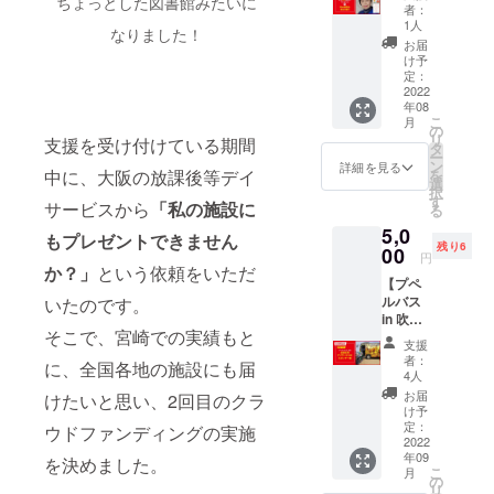
ちょっとした図書館みたいに
ゼント
購入で
参加
は、決
者：
賞を機
（新潮
&WEB
きま
（講演
1人
まり次
に、翌
文庫）
なりました！
講演の
す。ま
数日前
第ご連
お届
年奈良
と、続
参加】
た、寮
にメー
け予
絡致し
に転
編『世
大阪府
美千子
定：
ルで
ます）
居。
界は
内の施
2022
さんの
URLを
☆プロ
2007年
もっと
年08
設に寮
web講
送りま
フィー
より、
美しく
こ
月
美千子
演会に
の
す）
ル☆
奈良少
なる
リ
支援を受け付けている期間
さん
参加す
タ
※当日、
2018年
年刑務
奈良少
ー
著、
ること
ン
視聴で
詳細を見る
大阪府
所で、
年刑務
中に、大阪の放課後等デイ
を
『あふ
ができ
選
きない
でキン
「物語
所詩
択
れでた
ます。
す
方は
グコン
サービスから
「私の施設に
の教
集』
る
のは や
☆日
アーカ
グ西野
室」を
（ロク
5,0
さしさ
時：
イブ動
もプレゼントできません
亮廣作
担当。
リン
残り6
だっ
00
8/6(土）
画も閲
『えん
円
その成
社）と
た』＆
か？」
という依頼をいただ
14:00～
覧でき
とつ町
果を
して上
【プペ
『なっ
15:30頃
ます。
のプペ
『空が
梓。
ルバス
いたのです。
ちゃん
☆zoom
視聴の
ル』光
青いか
『美し
in 吹田
の花
からの
期限は
る絵本
ら白を
い刑務
そこで、宮崎での実績もと
市のス
園』
参加
ありま
展を主
支援
えらん
所』,
ポン
（西日
（講演
せん。
者：
催し、
だので
に、全国各地の施設にも届
（西日
サー
本出版
数日前
4人
（正式
6,000名
す 奈
本出版
権】※限
社）の
にメー
な日時
お届
けたいと思い、2回目のクラ
以上を
良少年
社）
定10
計2冊、
ルで
け予
やプロ
動員。
刑務
も。 テ
名！
プレゼ
定：
URLを
ウドファンディングの実施
グラム
2019年
所』
レビ
8/20(土
2022
ントで
送りま
は、決
病院の
（新潮
タック
年09
）に吹
を決めました。
きま
す）
まり次
子ども
文庫）
こ
ル、ラ
月
田市の
す。ま
の
※当日、
第ご連
達に“ 笑
と、続
リ
ジオ深