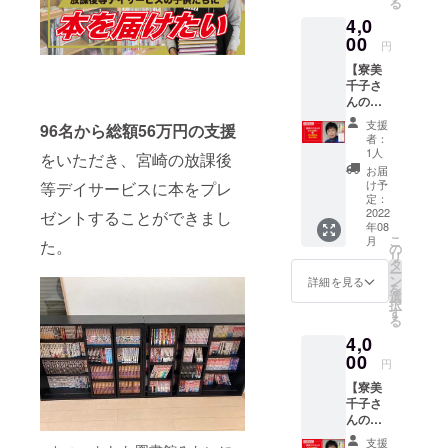
る
ストー
頃
イブ動
年、泉
4,0
リー ―
☆zoom
画も閲
鏡花文
想いを
00
からの
覧でき
学賞受
円
カタチ
参加
ます。
賞を機
【寮美
に』
（講演
視聴の
に、翌
千子さ
（幻冬
数日前
期限は
年奈良
んの本2
舎）を1
にメー
ありま
に転
冊購入
冊、プ
ルで
せん。
居。
支援
96名から総額56万円の支援
&WEB
レゼン
URLを
（正式
者：
2007年
講演の
トでき
送りま
1人
な日時
をいただき、宮崎の放課後
より、
参加】
ます。
す）
やプロ
お届
奈良少
寮美千
また、
※当日、
け予
等デイサービスに本をプレ
グラム
年刑務
子さん
山口修
定：
視聴で
は、決
所で、
著、
2022
ゼントすることができまし
平さん
きない
まり次
「物語
年08
『あふ
のweb
方は
第ご連
の教
こ
月
た。
れでた
講演会
の
アーカ
絡致し
室」を
リ
のは や
に参加
タ
イブ動
ます）
担当。
ー
さしさ
するこ
ン
画も閲
詳細を見る
☆プロ
その成
を
だっ
とがで
選
覧でき
フィー
果を
択
た』＆
きま
す
ます。
ル☆
『空が
る
『なっ
す。 ☆
視聴の
1955
青いか
4,0
ちゃん
日時：
期限は
年、東
ら白を
の花
00
8/20(土
ありま
京生ま
円
えらん
園』
）14:00
せん。
れ。
だので
【寮美
（西日
～15:30
（正式
2005
す 奈
千子さ
本出版
頃
な日時
年、泉
良少年
んの本2
社）の
☆zoom
やプロ
鏡花文
刑務
冊プレ
計2冊、
からの
グラム
学賞受
支援
所』