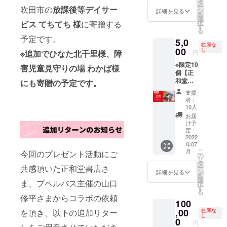
千里北
た、寮
タ
視聴で
絡致し
顔と感
編『世
ー
夜便、
吹田市の
放課後等デイサー
公園で
美千子
ン
きない
詳細を見る
ます）
動" を届
界は
を
おはよ
行われ
さんの
選
方は
☆プロ
けるた
もっと
択
ビス てちてち 様
に寄贈する
うパー
る「プ
web講
す
アーカ
フィー
め、 日
美しく
る
ソナリ
ペルバ
演会に
イブ動
ル☆
本初と
予定です。
なる
ティ道
5,0
ス in 吹
参加す
画も閲
2018年
なる移
在庫な
奈良少
上洋三
田市」
00
ること
し
覧でき
※追加でひなた北千里様、障
大阪府
円
動式個
年刑務
です、
のイベ
ができ
ます。
でキン
展会場
所詩
ちちん
※限定10
ントス
ます。
害児童見守りの場 わかば様
視聴の
グコン
『プペ
集』
ぷいぷ
個【正
ポン
☆日
期限は
グ西野
ルバ
（ロク
い、
和堂書
にも寄贈の予定です。
サーに
時：
ありま
亮廣作
ス』を
リン
すっぴ
店オリ
なれま
8/6(土）
せん。
『えん
支援
クラウ
社）と
んなど
ジナル
す。 お
14:00～
（正式
者：
とつ町
ドファ
して上
出演番
ブック
礼メー
15:30頃
10人
な日時
のプペ
ンディ
梓。
組多
カバー
ル、並
☆zoom
やプロ
お届
ル』光
ング
『美し
数。
詰め合
びに"ス
からの
け予
グラム
る絵本
1,000万
い刑務
わせ
ポン
定：
参加
は、決
展を主
円以上
所』,
セッ
2022
サーの
（講演
まり次
催し、
を集め
（西日
年07
ト】 正
名前を
数日前
第ご連
6,000名
製作・
こ
本出版
月
今回のプレゼント活動にご
和堂書
書いた
の
にメー
絡致し
以上を
運営。
リ
社）
店で販
ボー
タ
ルで
ます）
動員。
2021年
共感頂いた正和堂書店さ
ー
も。 テ
売して
ド"を
ン
URLを
詳細を見る
☆プロ
2019年
オンラ
を
レビ
いるオ
持った
選
送りま
フィー
ま、プペルバス主催の山口
病院の
インサ
択
タック
リジナ
スタッ
す
す）
ル☆
子ども
ロン
る
ル、ラ
ルブッ
フから
※当日、
修平さまからコラボの依頼
1955
達に“ 笑
『山口
ジオ深
100
クカ
の動画
視聴で
年、東
顔と感
修平の
夜便、
バー
,00
を頂き、以下の追加リター
を送り
在庫な
きない
京生ま
動" を届
エンタ
おはよ
し
（15枚
ます。
0
方は
れ。
けるた
円
メをお
うパー
程度）