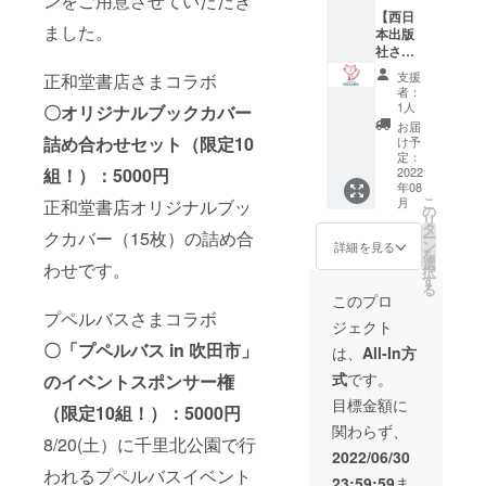
ンをご用意させていただき
※支援
アーカ
2005
め、 日
届け屋
ソナリ
の詰め
【西日
時、必
イブ動
年、泉
本初と
さん』
ました。
ティ道
合わせ
本出版
ず備考
画も閲
鏡花文
なる移
を運
上洋三
セット
社さま
欄に掲
覧でき
学賞受
動式個
営。 病
です、
です。
専用
載を希
ます。
賞を機
展会場
支援
正和堂書店さまコラボ
院の(遊
ちちん
※ブック
寮美千
望され
視聴の
に、翌
者：
『プペ
びに行
ぷいぷ
カバー
子さん
るお名
期限は
1人
〇オリジナルブックカバー
年奈良
ルバ
けない)
い、
の組み
Web講
前をご
ありま
に転
お届
ス』を
子ども
すっぴ
合わせ
演会ス
記入く
詰め合わせセット（限定10
せん。
け予
居。
クラウ
達に無
んなど
はラン
ポン
ださ
定：
（正式
2007年
ドファ
償でエ
出演番
組！）：5000円
ダムで
サー
2022
い。
な日時
より、
ンディ
ンタメ
組多
年08
す。
権】 大
店舗・
やプロ
奈良少
ング
を届け
こ
数。
月
正和堂書店オリジナルブッ
阪府の
企業の
の
グラム
年刑務
1,000万
る仕組
リ
放課後
ロゴの
タ
は、決
所で、
円以上
クカバー（15枚）の詰め合
みを作
ー
等デイ
掲載を
ン
まり次
詳細を見る
「物語
を集め
るた
を
サービ
希望の
選
第ご連
の教
わせです。
製作・
め、 日
択
スの子
場合
す
絡致し
室」を
運営。
本全国
る
どもた
は、備
ます）
このプロ
担当。
2021年
の仲間
ちに寮
考欄に
プペルバスさまコラボ
☆プロ
その成
オンラ
ととも
ジェクト
美千子
「ロゴ
フィー
果を
インサ
に『一
さんの
〇「プペルバス in 吹田市」
掲載希
ル☆
は、
All-In方
『空が
ロン
般社団
Web講
望」と
1955
青いか
『山口
法人
式
です。
のイベントスポンサー権
演会を
記入く
年、東
ら白を
修平の
Smile
プレゼ
ださ
京生ま
目標金額に
えらん
エンタ
Bloom
（限定10組！）：5000円
ントす
い。
れ。
だので
メをお
Entertai
関わらず、
ること
折り返
2005
す 奈
8/20(土）に千里北公園で行
届け屋
nment
ができ
し、
年、泉
2022/06/30
良少年
さん』
』を立
ます。
メール
鏡花文
われるプペルバスイベント
刑務
を運
ち上げ
23:59:59
ま
※施設の