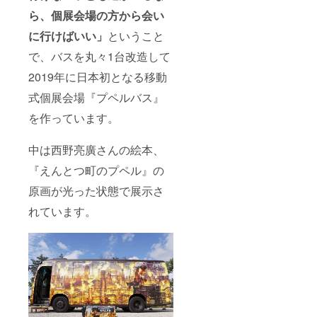
うパー
ら、個展会場の方から会い
ソナリ
ティ道
に行けばいい」
ということ
上洋三
です、
で、バスを丸々1台改造して
ちちん
ぷいぷ
2019年に日本初となる移動
い、
すっぴ
式個展会場『プペルバス』
んなど
出演番
を作っています。
組多
数。
中は西野亮廣さんの絵本、
『えんとつ町のプペル』の
原画が光った状態で展示さ
れています。