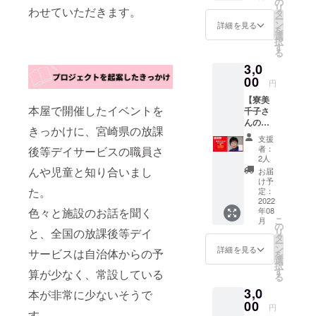
の
リ
わせていただきます。
トでき
タ
ー
ます。
ン
詳細を見る
を
※こちら
選
択
は上乗
す
る
せ支援
3,0
も受け
付けて
00
円
ます ※
【寮美
施設の
本屋で開催したイベントを
千子さ
子ども
んの本1
たちや
きっかけに、宮崎県の放課
冊購入
職員か
支援
&WEB
らのお
者：
後等デイサービスの職員さ
講演の
礼動画
2人
参加】
も付い
んや児童と知り合いまし
お届
寮美千
てま
け予
子さん
た。
す。
定：
著、
2022
色々と施設のお話を聞く
年08
『あふ
こ
月
れでた
の
と、全国の放課後等デイ
リ
のは や
タ
ー
さしさ
ン
詳細を見る
サービスは自治体からの予
を
だっ
選
択
た』
す
算が少なく、常設している
る
（西日
3,0
本出版
本が非常に少ないそうで
社）を1
00
円
す。
冊、購