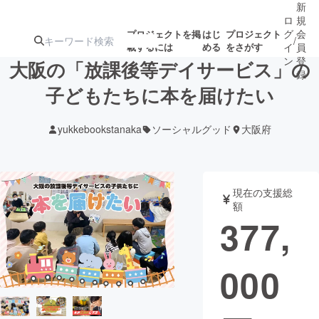
新
ロ
規
グ
会
プロジェクトを掲
はじ
プロジェクト
/
載するには
める
をさがす
イ
員
ン
登
大阪の「放課後等デイサービス」の
録
子どもたちに本を届けたい
人気のプロ
注目のリ
注目の新着プロ
募集終了が近いプ
もうすぐ公開
yukkebookstanaka
ソーシャルグッド
大阪府
ジェクト
ターン
ジェクト
ロジェクト
されます
アート・写真
音楽
現在の支援総
額
377,
テクノロジー・ガジェット
ゲーム・サ
000
映像・映画
書籍・雑誌
ビジネス・起業
チャレンジ