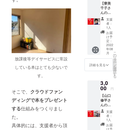
【寮美
入でき
千子さ
ます。
んの本1
また、
冊プレ
寮美千
支援
ゼント
子さん
者：
&WEB
のweb
1人
講演の
講演会
お届
参加】
に参加
け予
大阪府
するこ
定：
内の施
2022
とがで
年08
設に寮
きま
こ
月
美千子
す。 ☆
の
リ
放課後等デイサービスに常設
さん
日時：
タ
ー
著、
8/6(土）
ン
詳細を見る
している本はとても少ないで
を
『あふ
14:00～
選
択
れでた
15:30頃
す
す。
る
のは や
☆zoom
3,0
さしさ
からの
だっ
00
参加
円
そこで、
クラウドファン
た』
（講演
【山口
（西日
数日前
ディングで本をプレゼント
修平さ
本出版
にメー
んの本1
社）を1
ルで
する
仕組みをつくりまし
冊購入
冊、プ
URLを
支援
&WEB
レゼン
送りま
者：
た。
講演の
トでき
す）
1人
参加】
ます。
具体的には、支援者から頂
※当日、
お届
山口修
また、
視聴で
け予