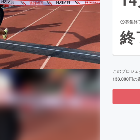
募集終
CAMPFIRE for Social Good
CAMPFIRE Creation
終
CAMPFIREふるさと納税
machi-ya
コミュニティ
このプロジェ
133,000
円の