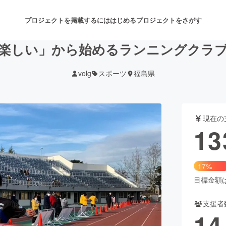
プロジェクトを掲載するには
はじめる
プロジェクトをさがす
楽しい」から始めるランニングクラ
volg
スポーツ
福島県
注目のリターン
注目の新着プロジェクト
募集終了が近いプロジェクト
も
現在の
音楽
舞台・パフォーマンス
13
ゲーム・サービス開発
フード・飲食店
17%
書籍・雑誌出版
アニメ・漫画
目標金額は7
支援者
チャレンジ
ビューティー・ヘルスケ
14