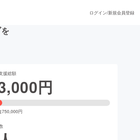
ログイン
/
新規会員登録
ブを
うすぐ公開されます
支援総額
プロダクト
3,000
円
ファッション
スポーツ
50,000円
数
ア
ソーシャルグッド
人