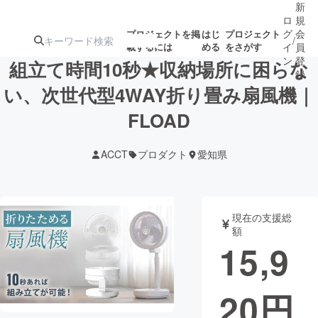
新
ロ
規
グ
会
プロジェクトを掲
はじ
プロジェクト
/
載するには
める
をさがす
イ
員
ン
登
組立て時間10秒★収納場所に困らな
録
い、次世代型4WAY折り畳み扇風機｜
FLOAD
人気のプロ
注目のリ
注目の新着プロ
募集終了が近いプ
もうすぐ公開
ジェクト
ターン
ジェクト
ロジェクト
されます
ACCT
プロダクト
愛知県
アート・写真
音楽
現在の支援総
テクノロジー・ガジェット
ゲーム・サ
額
15,9
映像・映画
書籍・雑誌
20
円
ビジネス・起業
チャレンジ