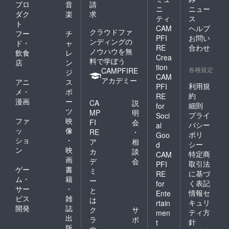
プロ
音
請
ニ
ニュー
ダク
楽
求
ティ
ス
ト
CAM
ヘルプ
クラウドファ
フー
チ
PFI
お問い
ンディングの
ド・
ャ
RE
合わせ
ノウハウを無
飲食
レ
Crea
料で学ぼう
店
ン
tion
各種規定
CAMPFIRE
ジ
CAM
アカデミー
アニ
ス
利用規
PFI
メ・
ポ
約
RE
漫画
ー
CA
説
細則
for
ツ
MP
明
プライ
Soci
ファ
映
FI
会
バシー
al
ッ
像
RE
・
ポリ
Goo
ショ
・
ア
相
シー
d
ン
映
カ
談
特定商
CAM
画
デ
会
取引法
PFI
ゲー
書
ミ
に基づ
RE
ム・
籍
ー
く表記
for
サー
・
と
情報セ
Ente
ビス
雑
は
キュリ
rtain
開発
誌
ク
サ
ティ方
men
出
ラ
ポ
針
t
版
ウ
ー