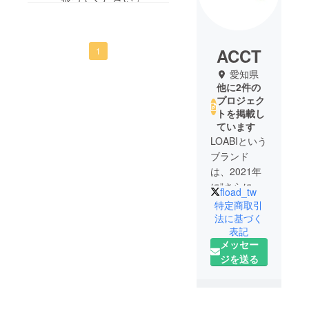
ACCT
1
愛知県
他に2件の
プロジェク
トを掲載し
ています
LOABIという
ブランド
は、2021年
に”さらに美
fload_tw
しい自分と
特定商取引
出会う”を
法に基づく
表記
モットーに
メッセー
美容雑貨、
ジを送る
美容品の販
売をスター
トしまし
た。自宅で