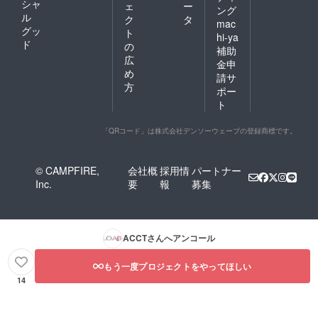
シャ
ェ
ー
ング
ル
ク
タ
mac
グッ
ト
hi-ya
ド
の
補助
広
金申
め
請サ
方
ポー
ト
「QRコード」は株式会社デンソーウェーブの登録商標です。
© CAMPFIRE,
会社概
採用情
パートナー
Inc.
要
報
募集
ACCT
さんへアンコール
もう一度プロジェクトをやってほしい
14