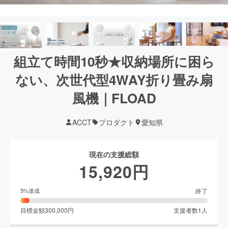
組立て時間10秒★収納場所に困ら
ない、次世代型4WAY折り畳み扇
風機｜FLOAD
ACCT
プロダクト
愛知県
現在の支援総額
15,920
円
終了
5
%達成
目標金額
300,000
円
支援者数
1
人