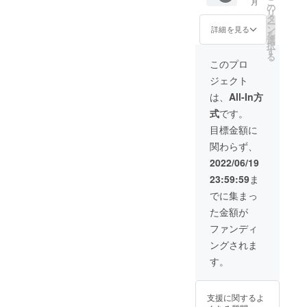
こ
月
※色はホ
の
リ
ワイト
タ
ー
とブ
ン
詳細を見る
を
ラック
選
択
の2色か
す
る
らお選
このプロ
びいた
ジェクト
だけま
す。 ※
は、
All-In方
皆様の
式
です。
応援購
入によ
目標金額に
り量産
関わらず、
効率が
向上し
2022/06/19
た場
23:59:59
ま
合、正
規販売
でに集まっ
価格が
た金額が
販売予
定価格
ファンディ
より下
ングされま
がる可
能性も
す。
ござい
ます。
※デザイ
支援に関するよ
ン・仕