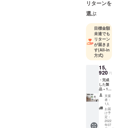
リターンを
セルフエス
テができる
選ぶ
炭酸パック
や美顔器、
目標金額
全身に使え
未達でも
る痩身マシ
リターン
ンなど幅広
が届きま
す
(All-in
く商品展開
方式)
していま
す。
15,
920
円
・完成
した製
品 × 1台
［一般
支援
販売予
者：
定価格
1人
39,800
お届
円の
け予
60%OF
定：
F］ 注
2022
年07
意事項