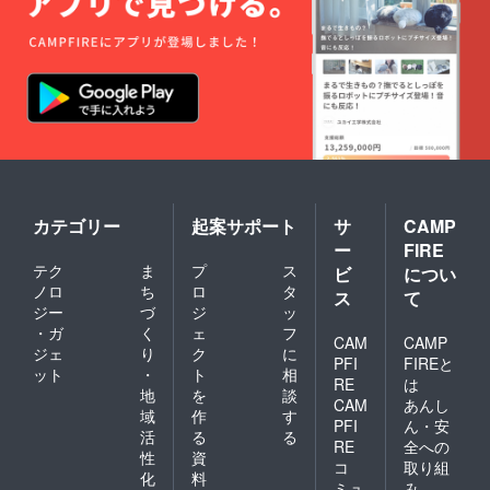
カテゴリー
起案サポート
サ
CAMP
ー
FIRE
テク
ま
プ
ス
ビ
につい
ノロ
ち
ロ
タ
ス
て
ジー
づ
ジ
ッ
・ガ
く
ェ
フ
CAM
CAMP
ジェ
り
ク
に
PFI
FIREと
ット
・
ト
相
RE
は
地
を
談
CAM
あんし
域
作
す
PFI
ん・安
活
る
る
RE
全への
性
資
コ
取り組
化
料
ミュ
み