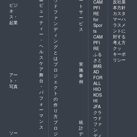
反社基
CAM
ビジ
ビ
ド
ト
本方針
PFI
ネ
ュ
フ
サ
カスタ
RE
ス・
ー
ァ
ー
マーハ
for
起業
テ
ン
ビ
ラスメ
Spor
ィ
デ
ス
ントに
ts
ー
ィ
対する
CAM
・
ン
考え方
PFI
ヘ
グ
クッ
RE
ル
と
キーポ
ふる
ス
は
リシー
さと
ケ
プ
実
納税
ア
ロ
施
AD
アー
舞
ジ
事
FOR
ト・
台
ェ
例
ALL
写真
・
ク
HIO
パ
ト
KOS
フ
の
HI
ォ
作
JFA
ー
り
クラ
マ
方
ウド
ン
プ
統
ファ
ス
ロ
計
ン
ソー
ジ
デ
ディ