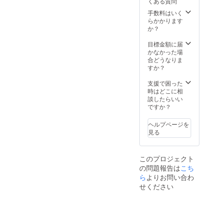
くある質問
様は変
更にな
手数料はいく
る可能
らかかります
性もご
か？
ざいま
す。ご
目標金額に届
了承く
かなかった場
ださ
合どうなりま
い。 ※
すか？
ご注文
状況、
支援で困った
使用部
時はどこに相
材の供
談したらいい
給状
ですか？
況、製
造工程
ヘルプページを
上の都
見る
合等に
より出
荷時期
このプロジェクト
が遅れ
の問題報告は
こち
る場合
があり
ら
よりお問い合わ
ます。
せください
※金額は
税込、
送料込
みで