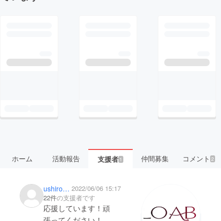
ホーム
活動報告
仲間募集
コメント
支援者
2
1
ushironeko77
2022/06/06 15:17
22件
の支援者です
応援しています！頑
張ってください！