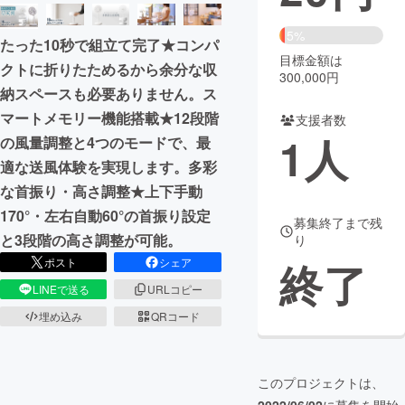
まちづくり・地域活性化
5%
たった10秒で組立て完了★コンパ
目標金額は
クトに折りたためるから余分な収
300,000円
CAMPFIRE for Social Good
CAMPFIRE Creation
納スペースも必要ありません。ス
CAMPFIREふるさと納税
machi-ya
コミュニティ
マートメモリー機能搭載★12段階
支援者数
1
人
の風量調整と4つのモードで、最
適な送風体験を実現します。多彩
な首振り・高さ調整★上下手動
170°・左右自動60°の首振り設定
募集終了まで残
と3段階の高さ調整が可能。
り
終了
ポスト
シェア
LINEで送る
URLコピー
埋め込み
QRコード
このプロジェクトは、