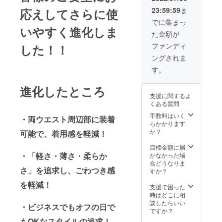
23:59:59
ま
応えしてさらに使
でに集まっ
いやすく進化しま
た金額が
ファンディ
した！
！
ングされま
す。
進化したところ
支援に関するよ
くある質問
手数料はいく
・両ウエスト周辺部に装着
らかかります
か？
可能で、着用感を軽減！
目標金額に届
・「軽さ・薄さ・柔らか
かなかった場
合どうなりま
さ」を追求し、ごわつき感
すか？
を軽減！
支援で困った
時はどこに相
談したらいい
・ビジネスでもオフの日で
ですか？
もOKなスタイルの追求！