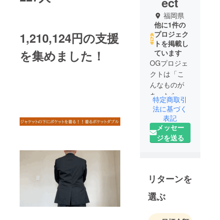
ect
福岡県
他に1件の
プロジェク
1,210,124円の支援
トを掲載し
を集めました！
ています
OGプロジェ
クトは「こ
んなものが
あったらい
特定商取引
いのにな…
法に基づく
をお届けし
表記
メッセー
たい」を
ジを送る
モットーと
しておりま
す。 みなさ
まの生活を
リターンを
より快適
に、より便
選ぶ
利に、そし
て幸せにで