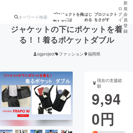
新
ロ
規
グ
会
プロジェクトを掲
はじ
プロジェクト
/
載するには
める
をさがす
イ
員
ン
登
ジャケットの下にポケットを着
録
る！！着るポケットダブル
人気のプロ
注目のリ
注目の新着プロ
募集終了が近いプ
もうすぐ公開
ogproject
ファッション
福岡県
ジェクト
ターン
ジェクト
ロジェクト
されます
アート・写真
音楽
現在の支援総
額
9,94
テクノロジー・ガジェット
ゲーム・サ
0
円
映像・映画
書籍・雑誌
ビジネス・起業
チャレンジ