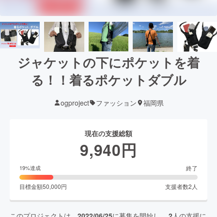
ジャケットの下にポケットを着
る！！着るポケットダブル
ogproject
ファッション
福岡県
現在の支援総額
9,940
円
終了
19
%達成
目標金額
50,000
円
支援者数
2
人
このプロジェクトは、
2022/06/25
に募集を開始し、
2
人の支援に