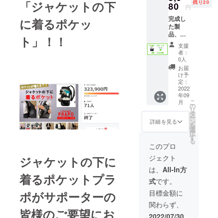
「ジャケットの下
残り20
80
円
完成し
に着るポケッ
た製
品、
ト」！！
ツーリ
支援
ングス
者：
カラビ
0人
ナ、ピ
お届
ンリー
け予
ル、取
定：
扱説明
2022
年09
書
こ
月
の
リ
タ
ー
ン
詳細を見る
を
選
択
す
る
このプロ
ジェクト
ジャケットの下に
は、
All-In方
着るポケットプラ
式
です。
目標金額に
ポが
サポーターの
関わらず、
皆様のご要望にお
2022/07/30