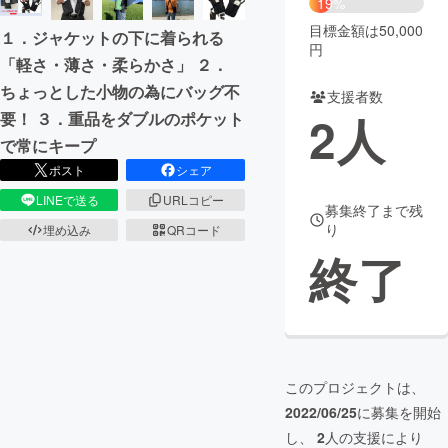
19%
目標金額は50,000
１．ジャケットの下に着られる
まちづくり・地域活性化
円
「軽さ・薄さ・柔らかさ」 ２．
ちょっとした小物の為にバッグ不
支援者数
CAMPFIRE for Social Good
CAMPFIRE Creation
2
人
要！ ３．重品をダブルのポケット
CAMPFIREふるさと納税
machi-ya
コミュニティ
で常にキープ
ポスト
シェア
LINEで送る
URLコピー
募集終了まで残
り
埋め込み
QRコード
終了
このプロジェクトは、
2022/06/25
に募集を開始
し、
2
人の支援により