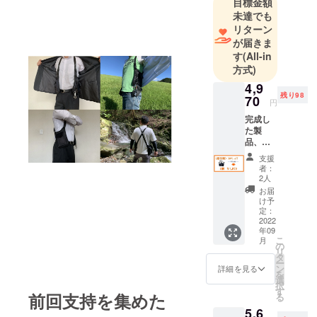
目標金額
きる商品を
未達でも
お届けでき
リターン
るよう商品
が届きま
開発に取り
す
(All-in
方式)
組んで参り
ます。 みな
4,9
残り98
70
さまのご支
円
援を頂けれ
完成し
た製
ばとありが
品、
たく思いま
ツーリ
支援
す。 何卒よ
ングス
者：
カラビ
ろしくお願
2人
ナ、ピ
お届
い致しま
ンリー
け予
す。
ル、取
定：
扱説明
2022
年09
書
こ
月
の
リ
タ
ー
ン
詳細を見る
を
選
択
す
前回支持を集めた
る
5,6