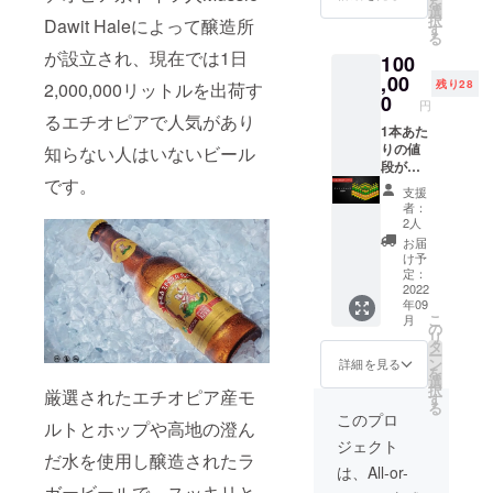
を
がされ
よって
選
ト・
択
Dawit Haleによって醸造所
ていな
は遅れ
す
ジョー
る
いの
ること
ジ 1本 ●
が設立され、現在では1日
100
で、希
があり
エチオ
少価値
,00
ますこ
ピア産
残り28
2,000,000リットルを出荷す
がとて
とご了
0
ワイン
円
も高く
承下さ
3本
るエチオピアで人気があり
お酒好
1本あた
い。 ※
（赤・
きには
りの値
全て送
知らない人はいないビール
白・ロ
たまり
段がか
料送料
ゼ各1
です。
ませ
なりお
込みの
本）
支援
ん。今
得で
金額で
・リ
者：
回特別
す。店
す。 ※
フト・
2人
に個人
頭販売
このリ
ヴァ
お届
向けに
されて
ターン
レー・
け予
販売し
いない
はお酒
定：
プレス
ます。
輸入
2022
ですの
テー
年09
●セン
ビール
で二十
ジ・カ
こ
月
ト・
を日頃
歳未満
の
ベルネ
リ
ジョー
飲まれ
の方の
タ
ソー
ー
ジ 6本 ●
ている
購入は
ン
ヴィニ
詳細を見る
を
エチオ
方に
できま
選
ヨン/メ
択
厳選されたエチオピア産モ
ピア産
は、こ
せん。
す
ルロ
る
ワイン
の安さ
（赤）
このプロ
ルトとホップや高地の澄ん
3本
にビッ
・リ
ジェクト
（赤・
クリし
フト・
だ水を使用し醸造されたラ
白・ロ
ていた
ヴァ
は、All-or-
ゼ各1
だける
レー・
ガービールで、スッキリと