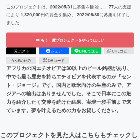
このプロジェクトは、
2022/05/31
に募集を開始し、
77
人の支援
により
1,320,000
円の資金を集め、
2022/06/30
に募集を終了し
ました
もう一度プロジェクトをやってほしい
ポスト
シェア
LINEで送る
URLコピー
埋め込み
QRコード
アフリカの国エチオピアは30以上のビール銘柄があり、
中でも最も歴史を持ちエチオピアを代表するのが『セン
ト・ジョージ』です。国内と欧米向けの生産のみで、ア
ジアへの輸出はありませんでした。そこで日本にこの魅
力を紹介したく交渉を続けた結果、実現一歩手前まで来
ています。夢を叶えるための力をお貸しください。
このプロジェクトを見た人はこちらもチェックし