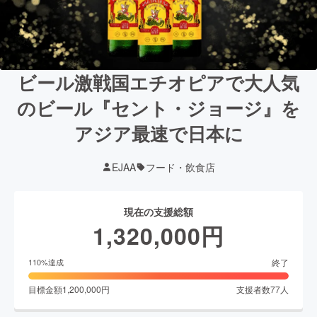
ビール激戦国エチオピアで大人気
のビール『セント・ジョージ』を
アジア最速で日本に
EJAA
フード・飲食店
現在の支援総額
1,320,000
円
終了
110
%達成
目標金額
1,200,000
円
支援者数
77
人