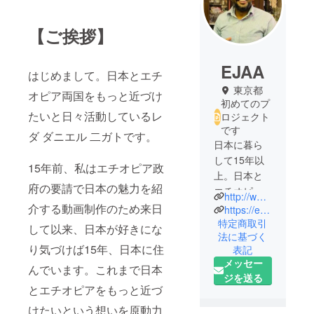
【ご挨拶】
EJAA
はじめまして。日本とエチ
東京都
オピア両国をもっと近づけ
初めてのプ
たいと日々活動しているレ
ロジェクト
です
ダ ダニエル 二ガトです。
日本に暮ら
して15年以
15年前、私はエチオピア政
上。日本と
府の要請で日本の魅力を紹
エチオピア
http://www.ethiopiajapan.com/
の交流をよ
介する動画制作のため来日
https://ethiopianartclub.org/
り密にする
特定商取引
して以来、日本が好きにな
法に基づく
ための活動
り気づけば15年、日本に住
表記
を日頃行っ
メッセー
ています。
んでいます。これまで日本
ジを送る
とエチオピアをもっと近づ
合同会社EJ
けたいという想いを原動力