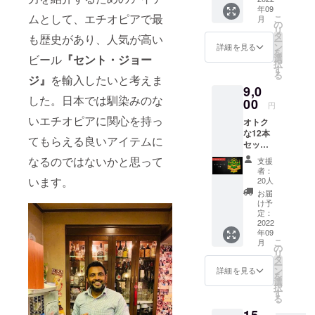
年09
い」と
ムとして、エチオピアで最
こ
月
思う皆
の
リ
さま向
タ
も歴史があり、人気が高い
ー
けのお
ン
詳細を見る
を
試し
選
ビール
『セント・ジョー
択
セット
す
る
です。
ジ』
を輸入したいと考えま
9,0
・セン
した。日本では馴染みのな
ト・
00
円
ジョー
いエチオピアに関心を持っ
オトク
ジ（6
な12本
本） ※
てもらえる良いアイテムに
セッ
輸入完
ト！ 1
了でき
なるのではないかと思って
支援
本あた
次第随
者：
りの値
時リ
います。
20人
段が6本
ターン
お届
セット
品の配
け予
よりも
送を開
定：
お買い
2022
始する
年09
得に
予定で
こ
月
なって
す。し
の
リ
いま
かし輸
タ
ー
す。誰
出入の
ン
詳細を見る
を
かと飲
進行状
選
択
みたい
況に
す
る
方にも
よって
15,
おすす
は遅れ