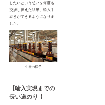
るジン
で二十
したいという想いを何度も
です。
歳未満
交渉し伝えた結果、輸入手
・ウ
の方の
ゾ
購入は
続きができるようになりま
国内の
できま
生産と
せん。
した。
販売の
シェア
は約
24％
で、本
国では
健康に
も良い
とされ
多くの
人に親
しまれ
生産の様子
ていま
す。
・
コー
ヒーリ
【輸入実現までの
キュー
ル
長い道のり 】
コー
ヒー発
祥の地