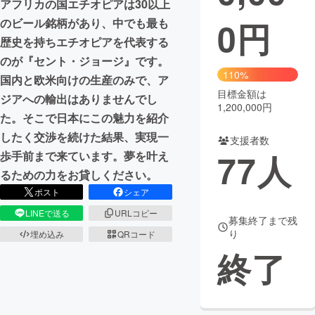
アフリカの国エチオピアは30以上
0
円
のビール銘柄があり、中でも最も
まちづくり・地域活性化
歴史を持ちエチオピアを代表する
のが『セント・ジョージ』です。
CAMPFIRE for Social Good
CAMPFIRE Creation
110%
国内と欧米向けの生産のみで、ア
CAMPFIREふるさと納税
machi-ya
コミュニティ
目標金額は
ジアへの輸出はありませんでし
1,200,000円
た。そこで日本にこの魅力を紹介
したく交渉を続けた結果、実現一
支援者数
77
人
歩手前まで来ています。夢を叶え
るための力をお貸しください。
ポスト
シェア
LINEで送る
URLコピー
募集終了まで残
り
埋め込み
QRコード
終了