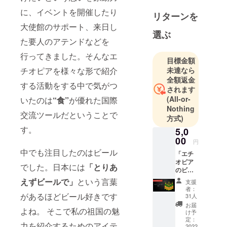
AGENCY 代
に、イベントを開催したり
表
リターンを
一般社団法
大使館のサポート、来日し
選ぶ
人エチオピ
た要人のアテンドなどを
ア・アート
行ってきました。そんなエ
クラブ 副代
目標金額
表理事
未達なら
チオピアを様々な形で紹介
全額返金
する活動をする中で気がつ
されます
(All-or-
いたのは
“食”
が優れた国際
Nothing
交流ツールだということで
方式)
す。
5,0
00
円
中でも注目したのはビール
「エチ
オピア
でした。日本には
「とりあ
のビー
ルって
えずビールで」
という言葉
支援
どんな
者：
味なん
があるほどビール好きです
31人
だろ
お届
よね。 そこで私の祖国の魅
う。少
け予
し飲ん
定：
力を紹介するためのアイテ
でみた
2022