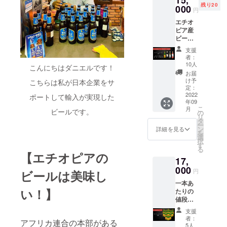
残り20
めで
000
ること
円
す！ ・
があり
エチオ
セン
ますこ
ピア産
ト・
とご了
ビール
ジョー
承下さ
とワイ
ジ（12
い。 ※
支援
ンが
本） ※
全て送
者：
セット
輸入完
料送料
10人
こんにちはダニエルです！
のコー
了でき
込みの
お届
スで
次第随
金額で
け予
こちらは私が日本企業をサ
す。 エ
時リ
定：
す。 ※
チオピ
2022
ターン
ポートして輸入が実現した
このリ
年09
ア産ワ
品の配
ターン
こ
月
インは
ビールです。
送を開
の
はお酒
リ
フラン
始する
タ
ですの
ー
スのワ
予定で
ン
で二十
詳細を見る
を
イン企
す。し
選
歳未満
択
業
かし輸
す
の方の
る
CASTE
出入の
購入は
【エチオピアの
17,
L社に
進行状
できま
よって
000
況に
せん。
円
ビールは美味し
製造さ
よって
一本あ
れた
は遅れ
い！】
たりの
100%エ
ること
値段が
チオピ
があり
さらに
ア産ワ
ますこ
支援
お得に
イン
とご了
者：
アフリカ連合の本部がある
なった
で、フ
承下さ
5人