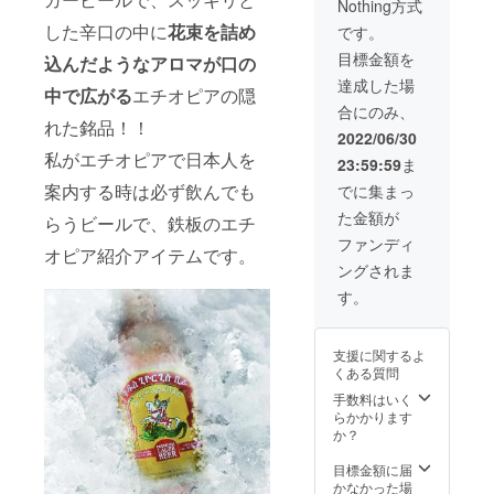
Nothing方式
本）
は
プレス
・リ
ず！！
した辛口の中に
花束を詰め
テー
です。
フト・
個人へ
ジ・
目標金額を
ヴァ
の通信
込んだようなアロマが口の
シャル
レー・
販売を
ドネ
達成した場
中で広がる
エチオピアの隠
プレス
する予
（白）
合にのみ、
テー
定はな
・リ
れた銘品！！
ジ・カ
いので
フト・
2022/06/30
ベルネ
この機
ヴァ
私がエチオピアで日本人を
23:59:59
ま
ソー
会に買
レー・
ヴィニ
いだめ
ドライ
案内する時は必ず飲んでも
でに集まっ
ヨン/メ
しては
ゼロ
た金額が
ルロ
いかが
らうビールで、鉄板のエチ
（ロ
（赤）
でしょ
ゼ） ※
ファンディ
オピア紹介アイテムです。
・リ
うか？
輸入完
ングされま
フト・
半年間
了でき
ヴァ
毎月24
次第随
す。
レー・
本お送
時リ
プレス
りしま
ターン
テー
す。 ・
品の配
支援に関するよ
ジ・
セン
送を開
くある質問
シャル
ト・
始する
ドネ
ジョー
手数料はいく
予定で
（白）
ジ（144
らかかります
す。し
・リ
本） ※
か？
かし輸
フト・
輸入完
出入の
ヴァ
了でき
目標金額に届
進行状
レー・
次第随
かなかった場
況に