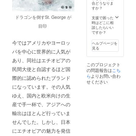
ドライ
時リ
合どうなりま
よって
ゼロ
ターン
すか？
は遅れ
（ロ
品の配
ること
ゼ） ●
送を開
ドラゴンを倒すSt. George が
支援で困った
があり
エチオ
始する
時はどこに相
ますこ
目印
ピア産
予定で
談したらいい
とご了
ウゾ 1
す。し
ですか？
承下さ
本、エ
かし輸
い。 ※
チオピ
出入の
今ではアメリカやヨーロッ
全て送
ヘルプページを
ア産ジ
進行状
料送料
見る
ン 1
況に
パを中心に世界的に人気が
込みの
本、
よって
金額で
あり、同社はエチオピアの
コー
は遅れ
す。 ※
このプロジェクト
ヒーリ
ること
このリ
民間大使と自認するほど国
の問題報告は
こち
キュー
があり
ターン
ル 1本
ますこ
ら
よりお問い合わ
はお酒
際的に認められたブランド
・ジ
とご了
ですの
せください
ン
承下さ
で二十
になっています。その人気
国内の
い。 ※
歳未満
生産と
全て送
ゆえ、国内と欧米向けの生
の方の
販売
料送料
購入は
産で手一杯で、アジアへの
シェア
込みの
できま
が約
金額で
せん。
輸出はほとんど行っていま
55％と
す。 ※
エチオ
このリ
せんでした。しかし、日本
ピアで
ターン
最も売
はお酒
にエチオピアの魅力を発信
れてい
ですの