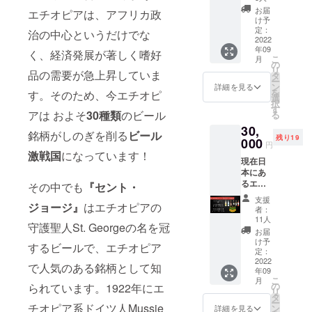
セット
ランス
い。 ※
お届
エチオピアは、アフリカ政
です。
のワイ
全て送
け予
一日2本
ン醸造
定：
料送料
治の中心というだけでな
以上
2022
技術を
込みの
年09
ビール
駆使し
く、経済発展が著しく嗜好
金額で
こ
月
を飲む
たも
の
す。 ※
リ
人にオ
品の需要が急上昇していま
の。 こ
タ
このリ
ー
スス
れらは
ン
ターン
詳細を見る
を
す。そのため、今エチオピ
メ！ ・
普段一
選
はお酒
択
セン
般販売
す
ですの
アは およそ
30種類
のビール
る
ト・
がされ
で二十
30,
ジョー
ていま
歳未満
銘柄がしのぎを削る
ビール
残り19
ジ（24
000
せん。
の方の
円
本） ※
今回特
購入は
激戦国
になっています！
現在日
輸入完
別に個
できま
本にあ
了でき
人向け
せん。
るエチ
次第随
その中でも
『セント・
にお送
オピア
時リ
りしま
支援
産アル
ジョージ』
はエチオピアの
ターン
す。 数
者：
コール
品の配
に限り
11人
守護聖人St. Georgeの名を冠
飲料全
送を開
があり
お届
てが
始する
ますの
け予
するビールで、エチオピア
揃った
予定で
定：
でご興
セット
2022
す。し
味ある
で人気のある銘柄として知
年09
です。
かし輸
方はお
こ
月
普段は
出入の
の
早め
られています。1922年にエ
リ
全て個
進行状
タ
に！ ●
ー
人販売
チオピア系ドイツ人Mussie
況に
ン
セン
詳細を見る