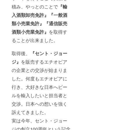
送を開
積み、やっとのことで
『輸
始する
予定で
入酒類卸売免許』『一般酒
す。し
かし輸
類小売業免許』『通信販売
出入の
進行状
酒類小売業免許』
を取得す
況に
よって
ることが出来ました。
は遅れ
ること
取得後、
『セント・ジョー
があり
ますこ
ジ』
を販売するエチオピア
とご了
承下さ
の企業との交渉が始まりま
い。 ※
全て送
した。何度もエチオピアに
料送料
込みの
行き、大好きな日本へビー
金額で
ルを輸入したいと担当者と
す。 ※
このリ
交渉。日本への想いを強く
ターン
はお酒
訴えてきました。
ですの
で二十
実は今年、セント・ジョー
歳未満
の方の
ジの創立100周年という記念