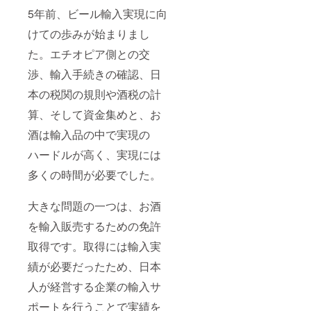
エチオ
5年前、ビール輸入実現に向
ピアで
採れた
けての歩みが始まりまし
天然の
コー
た。エチオピア側との交
ヒーフ
レー
渉、輸入手続きの確認、日
バーか
本の税関の規則や酒税の計
ら製造
されて
算、そして資金集めと、お
いるリ
キュー
酒は輸入品の中で実現の
ルで
す。程
ハードルが高く、実現には
よい甘
さに
多くの時間が必要でした。
コー
ヒーの
大きな問題の一つは、お酒
香りが
癖にな
を輸入販売するための免許
りま
す。 ※
取得です。取得には輸入実
輸入完
了でき
績が必要だったため、日本
次第随
時リ
人が経営する企業の輸入サ
ターン
品の配
ポートを行うことで実績を