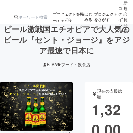
新
ロ
規
グ
会
プロジェクトを掲
はじ
プロジェクト
/
載するには
める
をさがす
イ
員
ン
登
ビール激戦国エチオピアで大人気の
録
ビール『セント・ジョージ』をアジ
ア最速で日本に
人気のプロ
注目のリ
注目の新着プロ
募集終了が近いプ
もうすぐ公開
ジェクト
ターン
ジェクト
ロジェクト
されます
EJAA
フード・飲食店
アート・写真
音楽
現在の支援総
テクノロジー・ガジェット
ゲーム・サ
額
1,32
映像・映画
書籍・雑誌
0,00
ビジネス・起業
チャレンジ