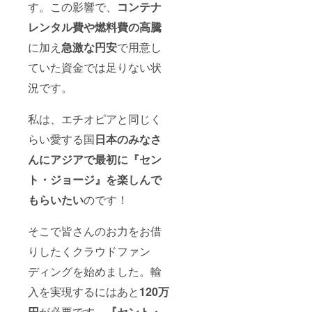
す。この影響で、
コンテナ
レンタル費や燃料費の高騰
に加え
急激な円安
で用意し
ていた資金では足りない状
況です。
私は、エチオピアと同じく
らい愛する国
日本のみなさ
んに
アジアで最初に『セン
ト・ジョージ』を楽しんで
もらいたい
のです！
そこで皆さんのお力をお借
りしたくクラウドファン
ディングを始めました。輸
入を実現するにはあと
12
0万
円
が必要です。
『セント・