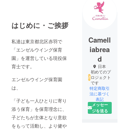
はじめに・ご挨拶
Camell
私達は東京都北区赤羽で
iabrea
「エンゼルウイング保育
d
園」を運営している現役保
育士です。
日本
初めてのプ
ロジェクト
エンゼルウイング保育園
です
は、
特定商取引
法に基づく
表記
「子ども一人ひとりに寄り
メッセー
添う保育」を保育理念に、
ジを送る
子どたちが主体となり意欲
をもって活動し、より健や