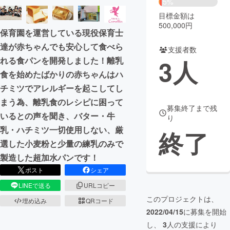
5%
目標金額は
まちづくり・地域活性化
500,000円
保育園を運営している現役保育士
達が赤ちゃんでも安心して食べら
支援者数
CAMPFIRE for Social Good
CAMPFIRE Creation
3
人
れる食パンを開発しました！離乳
CAMPFIREふるさと納税
machi-ya
コミュニティ
食を始めたばかりの赤ちゃんはハ
チミツでアレルギーを起こしてし
まう為、離乳食のレシピに困って
募集終了まで残
いるとの声を聞き、バター・牛
り
乳・ハチミツ一切使用しない、厳
終了
選した小麦粉と少量の練乳のみで
製造した超加水パンです！
ポスト
シェア
LINEで送る
URLコピー
このプロジェクトは、
埋め込み
QRコード
2022/04/15
に募集を開始
し、
3
人の支援により