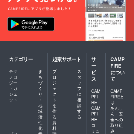
カテゴリー
起案サポート
サ
CAMP
ー
FIRE
テク
ま
プ
ス
ビ
につい
ノロ
ち
ロ
タ
ス
て
ジー
づ
ジ
ッ
・ガ
く
ェ
フ
CAM
CAMP
ジェ
り
ク
に
PFI
FIREと
ット
・
ト
相
RE
は
地
を
談
CAM
あんし
域
作
す
PFI
ん・安
活
る
る
RE
全への
性
資
コ
取り組
化
料
ミュ
み
プロ
音
請