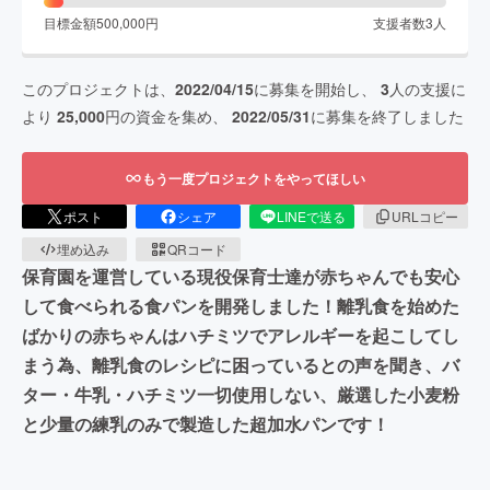
目標金額
500,000
円
支援者数
3
人
このプロジェクトは、
2022/04/15
に募集を開始し、
3
人の支援に
より
25,000
円の資金を集め、
2022/05/31
に募集を終了しました
もう一度プロジェクトをやってほしい
ポスト
シェア
LINEで送る
URLコピー
埋め込み
QRコード
保育園を運営している現役保育士達が赤ちゃんでも安心
して食べられる食パンを開発しました！離乳食を始めた
ばかりの赤ちゃんはハチミツでアレルギーを起こしてし
まう為、離乳食のレシピに困っているとの声を聞き、バ
ター・牛乳・ハチミツ一切使用しない、厳選した小麦粉
と少量の練乳のみで製造した超加水パンです！