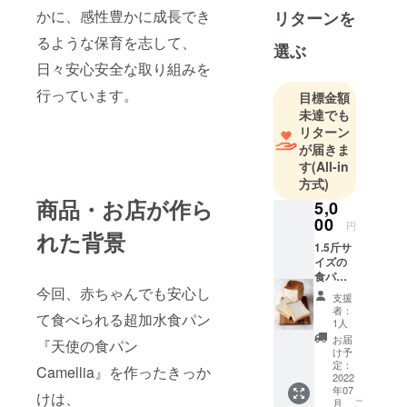
かに、感性豊かに成長でき
リターンを
るような保育を志して、
選ぶ
日々安心安全な取り組みを
行っています。
目標金額
未達でも
リターン
が届きま
す
(All-in
方式)
商品・お店が作ら
5,0
00
円
れた背景
1.5斤サ
イズの
食パン
今回、赤ちゃんでも安心し
を毎月1
支援
回お届
者：
て食べられる超加水食パン
けもし
1人
くは店
お届
『天使の食パン
舗受け
け予
取り(6
定：
Camellia』を作ったきっか
回)とオ
2022
年07
リジナ
けは、
こ
月