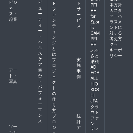
ビジ
ビ
ド
ト
本方針
PFI
ネ
ュ
フ
サ
カスタ
RE
ス・
ー
ァ
ー
マーハ
for
起業
テ
ン
ビ
ラスメ
Spor
ィ
デ
ス
ントに
ts
ー
ィ
対する
CAM
・
ン
考え方
PFI
ヘ
グ
クッ
RE
ル
と
キーポ
ふる
ス
は
リシー
さと
ケ
プ
実
納税
ア
ロ
施
AD
アー
舞
ジ
事
FOR
ト・
台
ェ
例
ALL
写真
・
ク
HIO
パ
ト
KOS
フ
の
HI
ォ
作
JFA
ー
り
クラ
マ
方
ウド
ン
プ
統
ファ
ス
ロ
計
ン
ソー
ジ
デ
ディ
シャ
ェ
ー