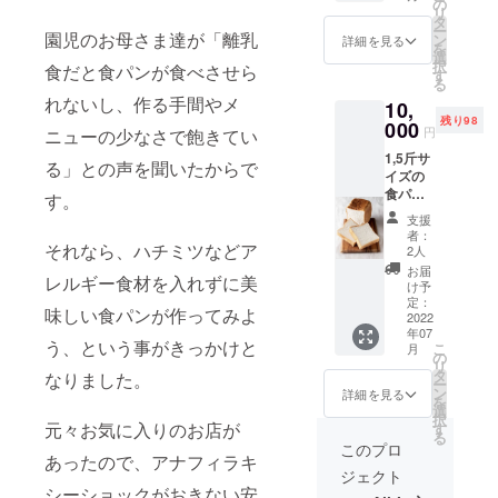
ルTシャ
の
リ
ツ1枚
タ
ー
(S,M.L
園児のお母さま達が「離乳
ン
詳細を見る
を
から1種
選
択
食だと食パンが食べさせら
類) ※計6
す
る
回の
れないし、作る手間やメ
10,
内、1カ
残り98
月の内
000
円
ニューの少なさで飽きてい
に計3回
1,5斤サ
(2回郵
る」との声を聞いたからで
イズの
送、1回
食パン
受取)や
す。
を1カ月
月2回郵
支援
に2回計
送など
者：
12回お
それなら、ハチミツなどア
ご希望
2人
届けも
通りの
お届
レルギー食材を入れずに美
しくは
変更も
け予
店舗受
可能で
定：
味しい食パンが作ってみよ
取とブ
2022
す 名
年07
レッド
称 パ
う、という事がきっかけと
こ
月
ナイフ1
ン類 サ
の
リ
本(カ
イズ
タ
なりました。
ー
ラーは
1.5斤
ン
詳細を見る
を
赤、黄
（12×2
選
択
色、オ
元々お気に入りのお店が
0cm程
す
る
レン
度） 重
このプロ
あったので、アナフィラキ
ジ、
量 500g
ジェクト
緑、青
程度 保
シーショックがおきない安
からラ