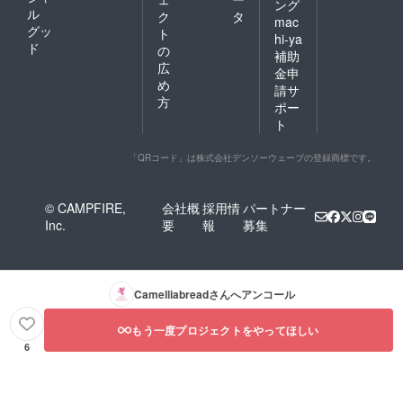
ング
ル
ク
タ
mac
グッ
ト
hi-ya
ド
の
補助
広
金申
め
請サ
方
ポー
ト
「QRコード」は株式会社デンソーウェーブの登録商標です。
© CAMPFIRE,
会社概
採用情
パートナー
Inc.
要
報
募集
Camelliabread
さんへアンコール
もう一度プロジェクトをやってほしい
6