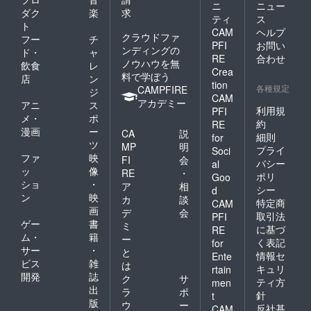
ニ
ニュー
ダク
楽
求
ティ
ス
ト
CAM
ヘルプ
クラウドファ
フー
チ
PFI
お問い
ンディングの
ド・
ャ
RE
合わせ
ノウハウを無
飲食
レ
Crea
料で学ぼう
店
ン
tion
各種規定
CAMPFIRE
ジ
CAM
アカデミー
アニ
ス
利用規
PFI
メ・
ポ
約
RE
漫画
ー
CA
説
細則
for
ツ
MP
明
プライ
Soci
ファ
映
FI
会
バシー
al
ッ
像
RE
・
ポリ
Goo
ショ
・
ア
相
シー
d
ン
映
カ
談
特定商
CAM
画
デ
会
取引法
PFI
ゲー
書
ミ
に基づ
RE
ム・
籍
ー
く表記
for
サー
・
と
情報セ
Ente
ビス
雑
は
キュリ
rtain
開発
誌
ク
サ
ティ方
men
出
ラ
ポ
針
t
版
ウ
ー
反社基
CAM