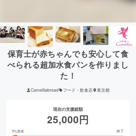
保育士が赤ちゃんでも安心して食
べられる超加水食パンを作りまし
た！
Camelliabread
フード・飲食店
東京都
現在の支援総額
25,000
円
終了
5
%達成