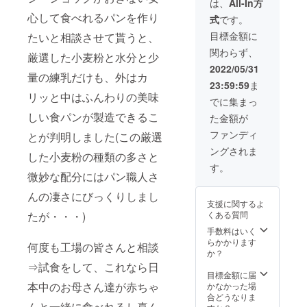
存方
は、
All-In方
ンダム)
法 常
心して食べれるパンを作り
式
です。
※計12回
温保存
の内、1
は賞味
目標金額に
たいと相談させて貰うと、
カ月の
期限3日
関わらず、
内に計4
冷凍保
厳選した小麦粉と水分と少
回(2回
存は賞
2022/05/31
量の練乳だけも、外はカ
郵送、2
味期限
23:59:59
ま
回受取)
14日 ※
リッと中はふんわりの美味
や月4回
定価は
でに集まっ
郵送な
1.5斤
しい食パンが製造できるこ
た金額が
どご希
900円と
望通り
なりま
ファンディ
とが判明しました(この厳選
の変更
す。 リ
ングされま
も可能
ターン
した小麦粉の種類の多さと
です 名
商品は
す。
称 パ
微妙な配分にはパン職人さ
1.5斤約
ン類 サ
830円と
んの凄さにびっくりしまし
イズ
なり、
支援に関するよ
1.5斤
送料込
たが・・・)
くある質問
（12×2
みの価
0cm程
格とな
手数料はいく
度） 重
りま
らかかります
何度も工場の皆さんと相談
量 500g
す。 ※
か？
程度 保
原材料
⇒試食をして、これなら日
存方
及び添
目標金額に届
法 常
本中のお母さん達が赤ちゃ
加物等
かなかった場
温保存
の食品
合どうなりま
んと一緒に食べれるし喜ん
は賞味