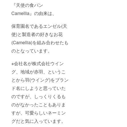
に表記
『天使の食パン
されま
Camellia』の由来は、
す。 商
品開封
前には
保育園名であるエンゼル(天
必ずお
届けの
使)と製造者の好きなお花
リター
ンに貼
(Camellia)を組み合わせたも
付され
たラベ
のとなっています。
ルや注
意書き
※会社名が株式会社ウイン
をご確
認くだ
グ、地域が赤羽、というこ
さい。
とから羽(ウイング)をブラン
ド名にしようと思っていた
のですが、しっくりくるも
のがなかったこともありま
すが、可愛らしいネーミン
グだと気に入っています。