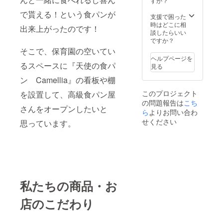
表示は
すか？
期限3日
お届け
で貰える！という食パンが
冷凍保
商品の
支援で困った
存は賞
ラベル
時はどこに相
出来上がったのです！
味期限
に表記
談したらいい
14日 ※
されま
ですか？
※定価は
す。 商
そこで、保育園の空いてい
1.5斤
品開封
ヘルプページを
900円と
前には
るスペースに『天使の食パ
見る
なりま
必ずお
ン Camellia』の看板や棚
す。 リ
届けの
ターン
リター
このプロジェクト
を設置して、高級食パン屋
商品は
ンに貼
の問題報告は
こち
1.5斤約
付され
さんをオープンしたいと
830円と
ら
よりお問い合わ
たラベ
なり、
ルや注
せください
思っています。
送料込
意書き
みの価
をご確
格とな
認くだ
りま
さい。
す。 ※
原材料
及び添
私たちの商品・お
加物等
の食品
表示は
店のこだわり
お届け
商品の
ラベル