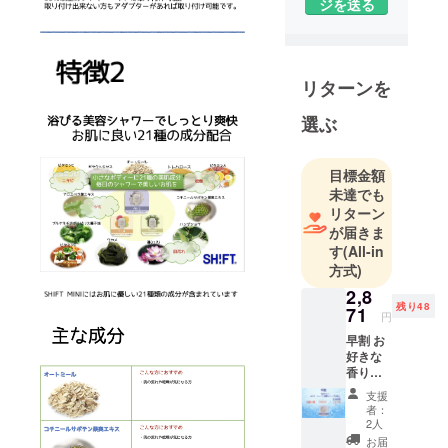
ジを送る
自宅のシャ
ワーに取り
付けるだ
け。
リターンを
簡単設置で
選ぶ
浴びる美肌
シャワーに
早変わり。
目標金額
21種の身体
未達でも
に安全な美
リターン
が届きま
容成分配
す
(All-in
合。
方式)
異物除去、
2,8
塩素除去
残り48
71
円
フィルター
早割 お
も搭載。
好きな
SHIFT MINI
香り一
で快適バス
つご購
支援
入
タイムを。
者：
ALICE
2人
：ハー
お届