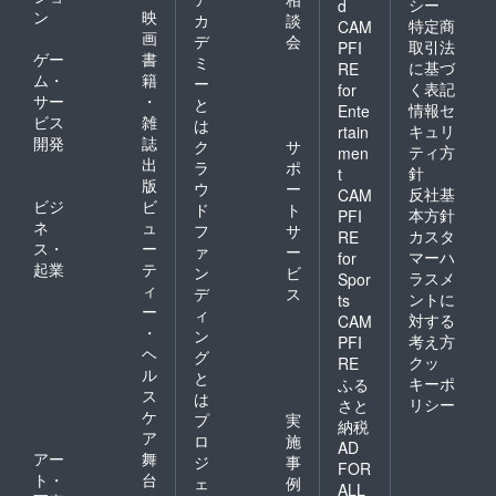
シー
d
ン
映
カ
談
特定商
CAM
画
デ
会
取引法
PFI
ゲー
書
ミ
に基づ
RE
ム・
籍
ー
く表記
for
サー
・
と
情報セ
Ente
ビス
雑
は
キュリ
rtain
開発
誌
ク
サ
ティ方
men
出
ラ
ポ
針
t
版
ウ
ー
反社基
CAM
ビジ
ビ
ド
ト
本方針
PFI
ネ
ュ
フ
サ
カスタ
RE
ス・
ー
ァ
ー
マーハ
for
起業
テ
ン
ビ
ラスメ
Spor
ィ
デ
ス
ントに
ts
ー
ィ
対する
CAM
・
ン
考え方
PFI
ヘ
グ
クッ
RE
ル
と
キーポ
ふる
ス
は
リシー
さと
ケ
プ
実
納税
ア
ロ
施
AD
アー
舞
ジ
事
FOR
ト・
台
ェ
例
ALL