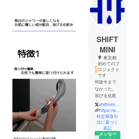
SHIFT
MINI
東京都
初めてのプ
ロジェクト
です
何故今まで
なかった。
浴びる化粧
水
shiftminioffi
【SHIFT
https://www.shiftminiofficial.com/
MINI】
特定商取引
法に基づく
毎日のシャ
表記
ワーで美し
メッセー
くなる。