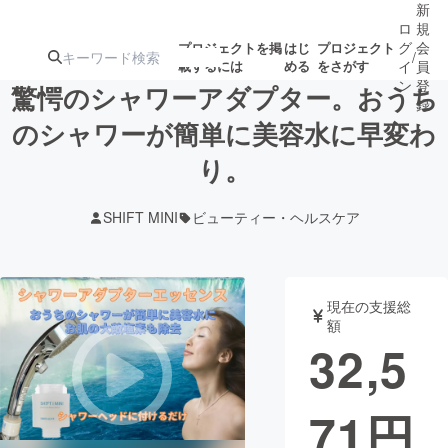
新
ロ
規
グ
会
プロジェクトを掲
はじ
プロジェクト
/
載するには
める
をさがす
イ
員
ン
登
驚愕のシャワーアダプター。おうち
録
のシャワーが簡単に美容水に早変わ
り。
人気のプロ
注目のリ
注目の新着プロ
募集終了が近いプ
もうすぐ公開
ジェクト
ターン
ジェクト
ロジェクト
されます
SHIFT MINI
ビューティー・ヘルスケア
アート・写真
音楽
現在の支援総
テクノロジー・ガジェット
ゲーム・サ
額
32,5
映像・映画
書籍・雑誌
71
円
ビジネス・起業
チャレンジ