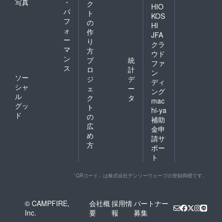
写真
・
ク
HIO
パ
ト
KOS
フ
の
HI
ォ
作
JFA
ー
り
クラ
マ
方
ウド
ン
プ
統
ファ
ス
ロ
計
ン
ソー
ジ
デ
ディ
シャ
ェ
ー
ング
ル
ク
タ
mac
グッ
ト
hi-ya
ド
の
補助
広
金申
め
請サ
方
ポー
ト
「QRコード」は株式会社デンソーウェーブの登録商標です。
© CAMPFIRE,
会社概
採用情
パートナー
Inc.
要
報
募集