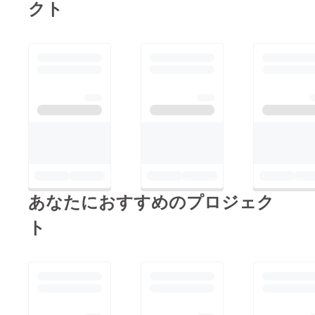
クト
いという印象です。化
粧水の効果について
は、お風呂上がりの後
の顔のツッパリ感が
減った気がします。髪
の毛も風呂上りのキシ
キシした感じが軽減さ
れた感じがしました。
肌が弱いので、シャン
プーなどは物によって
肌荒れするのですが、
あなたにおすすめのプロジェク
特に肌がかゆくなった
り荒れたりもしなかっ
ト
たので、中に入ってい
る成分は良いのだろう
なと思いました。