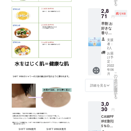
す
る
2,8
残り48
71
円
早割 お
好きな
香り一
つご購
支援
入
者：
FRUIT
2人
：爽や
お届
かなグ
け予
レープ
定：
フルー
2022
年06
ツの香
こ
月
り
の
リ
10％OF
タ
ー
F 先着
ン
詳細を見る
を
50個
選
択
す
る
3,0
30
円
CAMPF
IRE割引
5％OFF
数量限