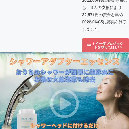
2022/05/18
に募集を開始
し、
8
人の支援により
32,571
円の資金を集め、
2022/06/05
に募集を終了
しました
もう一度プロジェク
トをやってほしい