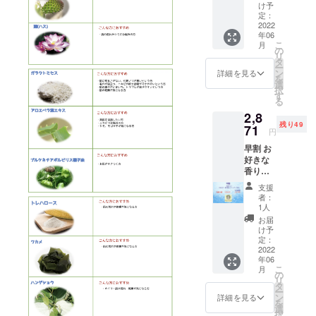
ブと濃
け予
厚な
定：
ローズ
2022
年06
の香り
こ
月
10％OF
の
リ
F 先着
タ
ー
50個
ン
詳細を見る
を
選
択
す
る
2,8
残り49
71
円
早割 お
好きな
香り一
つご購
支援
入
者：
FORES
1人
T：落ち
お届
着いた
け予
ウッ
定：
ディな
2022
年06
香り
こ
月
10％OF
の
リ
F 先着
タ
ー
50個
ン
詳細を見る
を
選
択