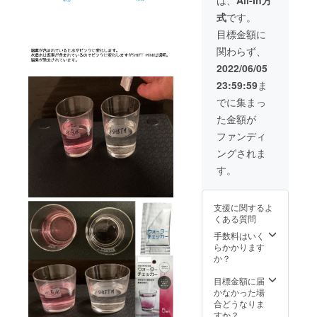
：爽や
式
です。
かなグ
レープ
目標金額に
フルー
関わらず、
ツの香
り
2022/06/05
FORES
23:59:59
ま
T：落ち
着いた
でに集まっ
ウッ
た金額が
ディな
香り
ファンディ
ングされま
す。
支援に関するよ
くある質問
手数料はいく
らかかります
か？
目標金額に届
かなかった場
合どうなりま
すか？