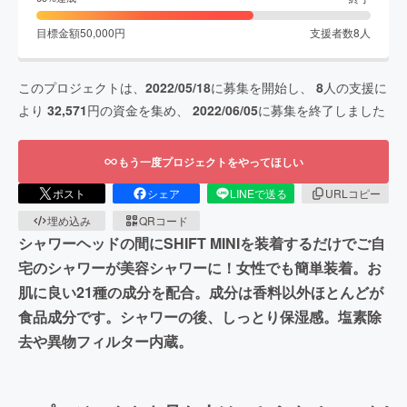
目標金額
50,000
円
支援者数
8
人
このプロジェクトは、
2022/05/18
に募集を開始し、
8
人の支援に
より
32,571
円の資金を集め、
2022/06/05
に募集を終了しました
もう一度プロジェクトをやってほしい
ポスト
シェア
LINEで送る
URLコピー
埋め込み
QRコード
シャワーヘッドの間にSHIFT MINIを装着するだけでご自
宅のシャワーが美容シャワーに！女性でも簡単装着。お
肌に良い21種の成分を配合。成分は香料以外ほとんどが
食品成分です。シャワーの後、しっとり保湿感。塩素除
去や異物フィルター内蔵。