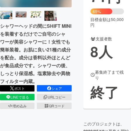
まちづくり・地域活性化
65%
目標金額は50,000
円
シャワーヘッドの間にSHIFT MINI
CAMPFIRE for Social Good
CAMPFIRE Creation
を装着するだけでご自宅のシャ
CAMPFIREふるさと納税
machi-ya
コミュニティ
支援者数
ワーが美容シャワーに！女性でも
8
人
簡単装着。お肌に良い21種の成分
を配合。成分は香料以外ほとんど
が食品成分です。シャワーの後、
募集終了まで残
しっとり保湿感。塩素除去や異物
り
フィルター内蔵。
終了
ポスト
シェア
LINEで送る
URLコピー
埋め込み
QRコード
このプロジェクトは、