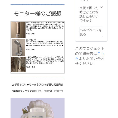
支援で困った
時はどこに相
談したらいい
ですか？
ヘルプページを
見る
このプロジェクト
の問題報告は
こち
ら
よりお問い合わ
せください