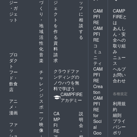
ジー
づ
ジ
ッ
・ガ
く
ェ
フ
CAM
CAMP
ジェ
り
ク
に
PFI
FIREと
ット
・
ト
相
RE
は
地
を
談
CAM
あんし
域
作
す
PFI
ん・安
活
る
る
RE
全への
性
資
コ
取り組
化
料
ミュ
み
プロ
音
請
ニ
ニュー
ダク
楽
求
ティ
ス
ト
CAM
ヘルプ
クラウドファ
フー
チ
PFI
お問い
ンディングの
ド・
ャ
RE
合わせ
ノウハウを無
飲食
レ
Crea
料で学ぼう
店
ン
tion
各種規定
CAMPFIRE
ジ
CAM
アカデミー
アニ
ス
利用規
PFI
メ・
ポ
約
RE
漫画
ー
CA
説
細則
for
ツ
MP
明
プライ
Soci
ファ
映
FI
会
バシー
al
ッ
像
RE
・
ポリ
Goo
ショ
・
ア
相