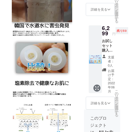
リ
ALICE
タ
ー
：ハー
ン
詳細を見る
を
ブと濃
選
択
厚な
す
る
ローズ
6,2
の香り
残り50
99
円
FRUIT
お試し
：爽や
セット
かなグ
購入割
レープ
引 香り
フルー
支援
3種類を
ツの香
者：
各一つ
り
0人
セット
FORES
お届
購入
T：落ち
け予
17％OF
着いた
定：
F 先着
2022
ウッ
年06
50名様
ディな
こ
月
香り
の
リ
ALICE
タ
ー
：ハー
ン
詳細を見る
を
ブと濃
選
択
厚な
す
る
ローズ
このプロ
の香り
ジェクト
FRUIT
は、
All-In方