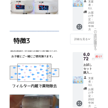
支援
定なし
者：
オプ
0人
ション
お届
よりお
け予
好みの
定：
香りを
2022
年06
一つお
こ
月
選び下
の
リ
さい。
タ
ー
ン
詳細を見る
を
選
択
す
る
6,0
残り7
72
円
お試し
セット
購入割
引 香り
支援
3種類を
者：
各一つ
3人
セット
お届
購入
け予
20％OF
定：
F 先着
2022
年06
10名様
こ
月
の