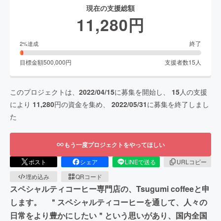
現在の支援総額
11,280
円
終了
2
%達成
目標金額
500,000
円
支援者数
15
人
このプロジェクトは、
2022/04/15
に募集を開始し、
15
人の支援
により
11,280
円の資金を集め、
2022/05/31
に募集を終了しまし
た
もう一度プロジェクトをやってほしい
ポスト
シェア
LINEで送る
URLコピー
埋め込み
QRコード
スペシャルティコーヒー専門店の、Tsugumi coffeeと申
します。 ＂スペシャルティコーヒーを通して、人々の
日常をより豊かにしたい＂という思いがあり、国内全国