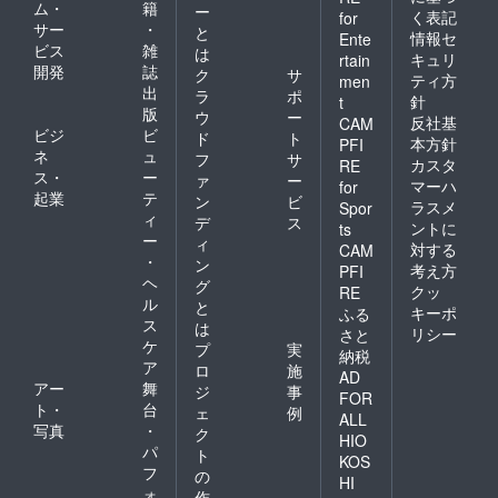
ム・
籍
ー
く表記
for
サー
・
と
情報セ
Ente
ビス
雑
は
キュリ
rtain
開発
誌
ク
サ
ティ方
men
出
ラ
ポ
針
t
版
ウ
ー
反社基
CAM
ビジ
ビ
ド
ト
本方針
PFI
ネ
ュ
フ
サ
カスタ
RE
ス・
ー
ァ
ー
マーハ
for
起業
テ
ン
ビ
ラスメ
Spor
ィ
デ
ス
ントに
ts
ー
ィ
対する
CAM
・
ン
考え方
PFI
ヘ
グ
クッ
RE
ル
と
キーポ
ふる
ス
は
リシー
さと
ケ
プ
実
納税
ア
ロ
施
AD
アー
舞
ジ
事
FOR
ト・
台
ェ
例
ALL
写真
・
ク
HIO
パ
ト
KOS
フ
の
HI
ォ
作