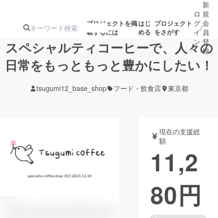
新
ロ
規
グ
会
プロジェクトを掲
はじ
プロジェクト
/
載するには
める
をさがす
イ
員
ン
登
スペシャルティコーヒーで、人々の
録
日常をもっともっと豊かにしたい！
人気のプロ
注目のリ
注目の新着プロ
募集終了が近いプ
もうすぐ公開
tsugumi12_base_shop
フード・飲食店
東京都
ジェクト
ターン
ジェクト
ロジェクト
されます
アート・写真
音楽
現在の支援総
額
11,2
テクノロジー・ガジェット
ゲーム・サ
80
円
映像・映画
書籍・雑誌
ビジネス・起業
チャレンジ