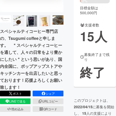
2%
目標金額は
まちづくり・地域活性化
500,000円
支援者数
CAMPFIRE for Social Good
CAMPFIRE Creation
15
人
スペシャルティコーヒー専門店
CAMPFIREふるさと納税
machi-ya
コミュニティ
の、Tsugumi coffeeと申しま
す。 ＂スペシャルティコーヒー
を通して、人々の日常をより豊か
募集終了まで残
にしたい＂という思いがあり、国
り
内全国に、ポップアップストアや
終了
キッチンカーを出店したいと思っ
ております！応援よろしくお願い
致します！
ポスト
シェア
このプロジェクトは、
LINEで送る
URLコピー
2022/04/15
に募集を開始
埋め込み
QRコード
し、
15
人の支援により