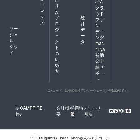
JFA
ー
り
クラ
マ
方
ウド
ン
プ
統
ファ
ス
ロ
計
ン
ソー
ジ
デ
ディ
シャ
ェ
ー
ング
ル
ク
タ
mac
グッ
ト
hi-ya
ド
の
補助
広
金申
め
請サ
方
ポー
ト
「QRコード」は株式会社デンソーウェーブの登録商標です。
© CAMPFIRE,
会社概
採用情
パートナー
Inc.
要
報
募集
tsugumi12_base_shop
さんへアンコール