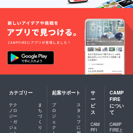
カテゴリー
起案サポート
サ
CAMP
ー
FIRE
テク
ま
プ
ス
ビ
につい
ノロ
ち
ロ
タ
ス
て
ジー
づ
ジ
ッ
・ガ
く
ェ
フ
CAM
CAMP
ジェ
り
ク
に
PFI
FIREと
ット
・
ト
相