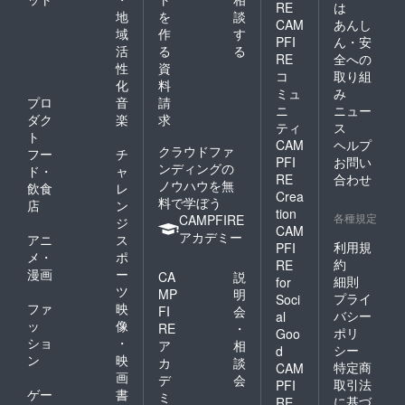
RE
は
地
を
談
CAM
あんし
域
作
す
PFI
ん・安
活
る
る
RE
全への
性
資
コ
取り組
化
料
ミュ
み
プロ
音
請
ニ
ニュー
ダク
楽
求
ティ
ス
ト
CAM
ヘルプ
クラウドファ
フー
チ
PFI
お問い
ンディングの
ド・
ャ
RE
合わせ
ノウハウを無
飲食
レ
Crea
料で学ぼう
店
ン
tion
各種規定
CAMPFIRE
ジ
CAM
アカデミー
アニ
ス
利用規
PFI
メ・
ポ
約
RE
漫画
ー
CA
説
細則
for
ツ
MP
明
プライ
Soci
ファ
映
FI
会
バシー
al
ッ
像
RE
・
ポリ
Goo
ショ
・
ア
相
シー
d
ン
映
カ
談
特定商
CAM
画
デ
会
取引法
PFI
ゲー
書
ミ
に基づ
RE