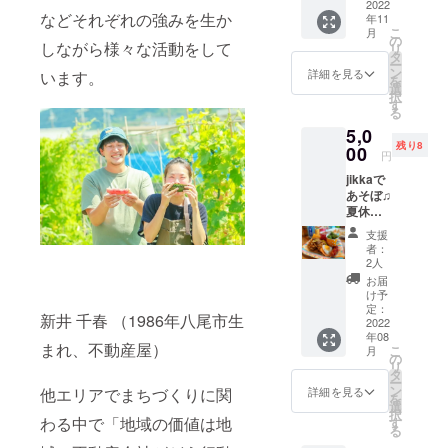
ワーク
2022
びは実
などそれぞれの強みを生か
年11
ショッ
店舗で
こ
月
プに １
の購入
の
しながら様々な活動をして
リ
回参加
となり
タ
ー
できる
ます。
ン
詳細を見る
います。
を
チケッ
選
択
トで
す
る
す。 ※
5,0
有効期
残り8
限2023
00
円
年6月
jikkaで
末。 ※
あそぼ♫
ご希望
夏休み
のワー
の、と
ク
支援
ある1日
ショッ
者：
チケッ
プの予
2人
ト jikka
約開始
お届
で過ご
後にご
け予
す夏休
予約く
定：
新井 千春 （1986年八尾市生
み。み
2022
ださ
年08
んなで
い。定
まれ、不動産屋）
こ
月
ワイワ
員に達
の
リ
イ遊ん
してい
タ
ー
だり、
る場合
ン
他エリアでまちづくりに関
詳細を見る
を
ご飯を
は予約
選
択
作った
わる中で「地域の価値は地
できな
す
る
り。な
い場合