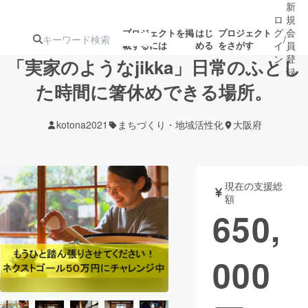
新
ロ
規
グ
会
プロジェクトを掲
はじ
プロジェクト
/
載するには
める
をさがす
イ
員
ン
登
「実家のようなjikka」日常のふとし
録
た時間に箸休めできる場所。
人気のプロ
注目のリ
注目の新着プロ
募集終了が近いプ
もうすぐ公開
kotona2021
まちづくり・地域活性化
大阪府
ジェクト
ターン
ジェクト
ロジェクト
されます
アート・写真
音楽
現在の支援総
額
650,
テクノロジー・ガジェット
ゲーム・サ
000
映像・映画
書籍・雑誌
ビジネス・起業
チャレンジ