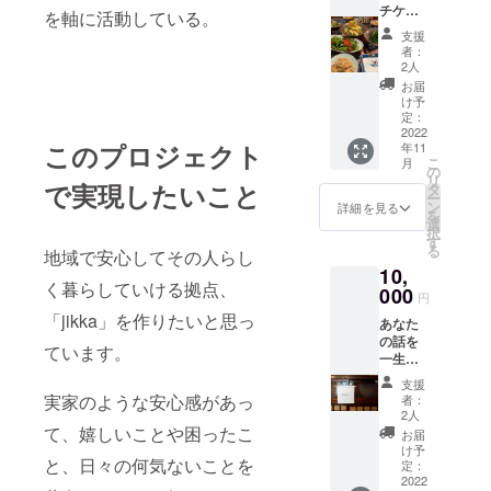
チケッ
ならで
り返る
を軸に活動している。
ト 「お
は！の
か日程
支援
かえ
美味し
調整を
者：
り〜！
いもの
させて
2人
ご飯で
を冷凍
いただ
お届
きてる
便にて
きま
け予
よ〜！
お届け
定：
す。
」 jikka
2022
しま
このプロジェクト
年11
の晩ご
す。 ・
こ
月
飯に参
KISSA
の
リ
加でき
で実現したいこと
ZEROIC
タ
ー
るチ
HIさん
ン
詳細を見る
を
ケット
の
選
択
です。
kotona
す
る
地域で安心してその人らし
jikkaら
ブレン
10,
しい食
ドド
く暮らしていける拠点、
事と空
000
リップ
円
気感を
バック2
「jikka」を作りたいと思っ
あなた
お楽し
個 ・Ａ
の話を
みくだ
andさん
ています。
一生懸
さい。
のお野
命聞き
※2022
菜ミニ
支援
ます
年11月
ベーグ
実家のような安心感があっ
者：
券。 …
12日
ル1袋
2人
おむす
て、嬉しいことや困ったこ
(土)18:0
・
お届
びスタ
0〜
koyomi
け予
と、日々の何気ないことを
ンド
22:00開
定：
さんの
【むす
2022
催 ｰ 備
クロ