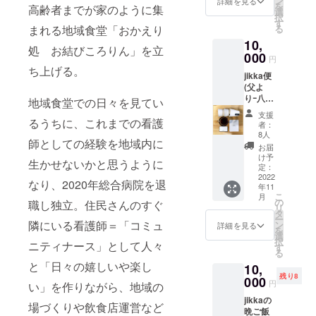
ン
途)
詳細を見る
を
高齢者までが家のように集
相当)に
レル
選
択
お得に
ギーや
す
まれる地域食堂「おかえり
る
参加で
苦手食
10,
きるチ
材など
処 お結びころりん」を立
ケット
000
可能な
円
です。
限り対
ち上げる。
jikka便
・春の
応させ
(父よ
回
ていた
りｰ八尾
→2023
地域食堂での日々を見てい
だきま
の美味
年6月頃
す。 ※
支援
しいも
るうちに、これまでの看護
・夏の
お子様
者：
の集め
回
連れで
8人
師としての経験を地域内に
たぞｰ)
→2023
の参加
お届
jikkaに
年8月頃
も可能
け予
生かせないかと思うように
父がい
・秋の
定：
です。
たとし
2022
回
ご年齢
なり、2020年総合病院を退
年11
たら‥
→2023
に合わ
こ
月
きっと
年10月
の
せて対
職し独立。住民さんのすぐ
リ
美味し
頃 ・冬
タ
応致し
ー
いもの
隣にいる看護師＝「コミュ
の回
ン
ますの
詳細を見る
を
好きで
→2022
選
で、ご
択
ニティナース」として人々
グルメ
年12月
す
相談く
る
な人。
頃 ※ご
ださ
と「日々の嬉しいや楽し
10,
父セレ
都合が
い。(別
残り8
クトの
000
合わな
途お子
円
い」を作りながら、地域の
八尾の
い場合
様料金
jikkaの
人気店
は別の
あり)
場づくりや飲食店運営など
晩ご飯
や地元
会に振