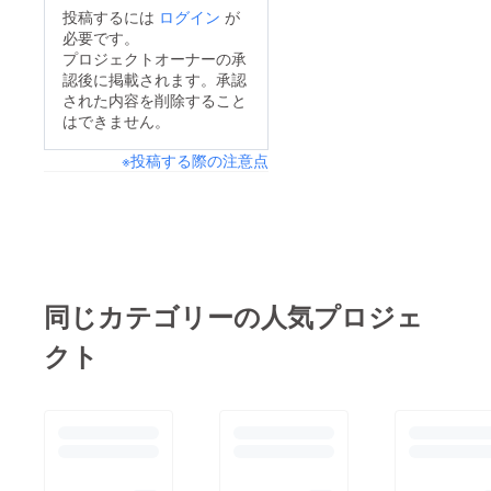
く過ごせるには？何が
投稿するには
ログイン
が
できそう？こんなのが
必要です。
あったらいいよね？そ
プロジェクトオーナーの承
認後に掲載されます。承認
んな会話がたくさん飛
された内容を削除すること
び交い、これからの
はできません。
jikkaを思い描きワクワ
※投稿する際の注意点
クしました。皆さんと
つくっていく
「jikka」。たくさんの
声を聞いていきたいと
思います。
同じカテゴリーの人気プロジェ
クト