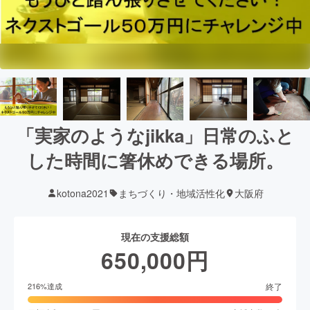
「実家のようなjikka」日常のふと
した時間に箸休めできる場所。
kotona2021
まちづくり・地域活性化
大阪府
現在の支援総額
650,000
円
終了
216
%達成