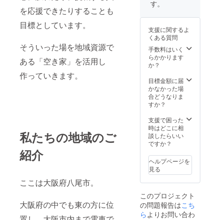
顔にな
ス
す。
ること
を応援できたりすることも
jikkaロ
間違い
ゴ入り
目標としています。
なし♪ ※
歯ブラ
支援に関するよ
ご当地
シ5本 ※
くある質問
具材な
最短賞
そういった場を地域資源で
ど、そ
味期限
手数料はいく
の土地
発送か
らかかります
ある「空き家」を活用し
のもの
ら1年
か？
とのコ
原材料
作っていきます。
ラボを
及び添
目標金額に届
含めた
加物等
かなかった場
おむす
の食品
合どうなりま
びワー
表示は
すか？
ク
お届け
ショッ
商品の
支援で困った
プで
ラベル
時はどこに相
私たちの地域のご
す。 ※
に表記
談したらいい
まちづ
されま
ですか？
くりや
紹介
す。
地域イ
ヘルプページを
ベント
見る
を多数
ここは大阪府八尾市。
企画し
てきた
このプロジェクト
スタッ
大阪府の中でも東の方に位
の問題報告は
こち
フがお
伺いし
ら
よりお問い合わ
置し、大阪市内まで電車で