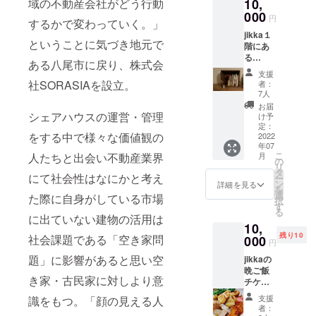
域の不動産会社がどう行動
10,
んだか
がござ
大家族
000
いま
円
するかで変わっていく。」
になっ
す。
jikka１
たみた
ということに気づき地元で
階にあ
い♫ そ
る
んな夏
ある八尾市に戻り、株式会
hondan
休みの1
支援
a。 自
日を体
社SORASIAを設立。
者：
分のお
験でき
7人
気に入
るチ
お届
りの本
シェアハウスの運営・管理
ケット
け予
を並べ
です。
定：
をする中で様々な価値観の
て紹介
2022
※2022
年07
した
年8月7
こ
人たちと出会い不動産業界
月
り、誰
日
の
リ
かのお
(日)9:00
タ
にて社会性はなにかと考え
ー
気に入
〜16:00
ン
詳細を見る
を
りの本
※小学生
選
た際に自身がしている市場
択
に触れ
対象の
す
る
ること
リター
に出ていない建物の活用は
10,
ができ
ンとな
残り10
社会課題である「空き家問
る本
000
りま
円
棚。 本
す。 ※
題」に影響があると思い空
jikkaの
棚に感
親御様
晩ご飯
想カー
の見学
き家・古民家に対しより意
チケッ
ドを設
は基本
ト 「お
置する
不可で
支援
識をもつ。「顔の見える人
かえ
と誰か
すが、
者：
り〜！