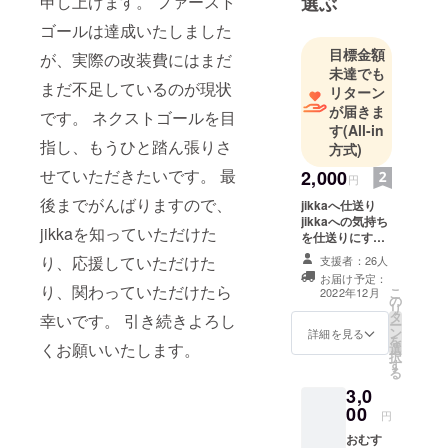
申し上げます。 ファースト
選ぶ
ゴールは達成いたしました
目標金額
が、実際の改装費にはまだ
未達でも
まだ不足しているのが現状
リターン
が届きま
です。 ネクストゴールを目
す
(All-in
指し、もうひと踏ん張りさ
方式)
せていただきたいです。 最
2,000
円
後までがんばりますので、
jikkaへ仕送り
jikkaへの気持ち
jikkaを知っていただけた
を仕送りにする
応援型リターン
り、応援していただけた
支援者：26人
です。 2,000
お届け予定：
円〜金額の追加
り、関わっていただけたら
こ
2022年12月
の
も可能です。 お
リ
タ
礼のメールと、
幸いです。 引き続きよろし
ー
ン
後日活動報告を
詳細を見る
を
くお願いいたします。
選
メールにてお送
択
す
りいたします。
る
3,0
00
円
おむす