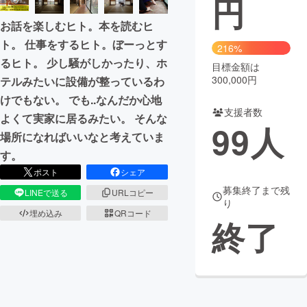
円
お話を楽しむヒト。本を読むヒ
まちづくり・地域活性化
ト。 仕事をするヒト。ぼーっとす
216%
るヒト。 少し騒がしかったり、ホ
目標金額は
CAMPFIRE for Social Good
CAMPFIRE Creation
300,000円
テルみたいに設備が整っているわ
CAMPFIREふるさと納税
machi-ya
コミュニティ
けでもない。 でも..なんだか心地
支援者数
よくて実家に居るみたい。 そんな
99
人
場所になればいいなと考えていま
す。
ポスト
シェア
募集終了まで残
LINEで送る
URLコピー
り
埋め込み
QRコード
終了