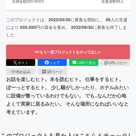
目標金額
300,000
円
支援者数
99
人
このプロジェクトは、
2022/05/30
に募集を開始し、
99
人の支援
により
650,000
円の資金を集め、
2022/06/30
に募集を終了しま
した
もう一度プロジェクトをやってほしい
ポスト
シェア
LINEで送る
URLコピー
埋め込み
QRコード
お話を楽しむヒト。本を読むヒト。 仕事をするヒト。
ぼーっとするヒト。 少し騒がしかったり、ホテルみたい
に設備が整っているわけでもない。 でも..なんだか心地
よくて実家に居るみたい。 そんな場所になればいいなと
考えています。
このプロジェクトを見た人はこちらもチェックし