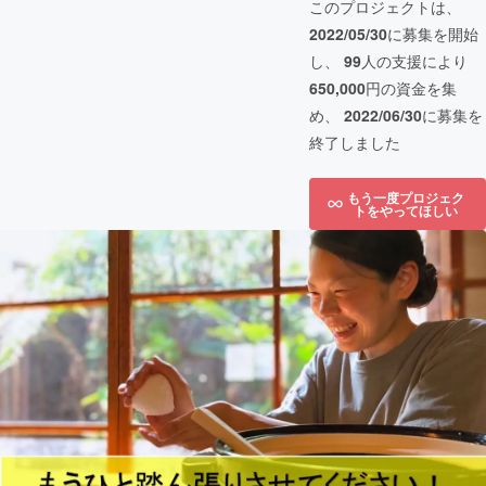
このプロジェクトは、
2022/05/30
に募集を開始
し、
99
人の支援により
650,000
円の資金を集
め、
2022/06/30
に募集を
終了しました
もう一度プロジェク
トをやってほしい