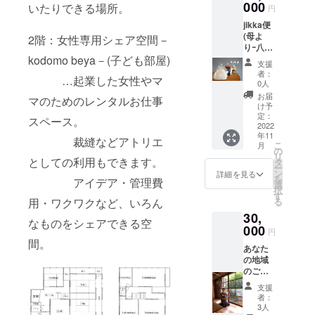
所はも
000
鍋の炊
いたりできる場所。
途お子
に表記
円
ちろ
きたて
様料金
されま
jikka便
ん、ア
おむす
あり)
す。
(母よ
イデア
2階：女性専用シェア空間－
びと共
りｰ八尾
やラン
に、一
kodomo beya－(子ども部屋)
のお気
ニング
生懸命
支援
に入り
コスト
お聞き
者：
…起業した女性やマ
送る
なども
しま
0人
ねｰ)
シェ
す。 ※
お届
マのためのレンタルお仕事
jikkaに
ア。 裁
日程や
け予
母がい
縫など
定：
お時間
スペース。
たとし
2022
のアト
等はご
年11
たら‥
リエと
裁縫などアトリエ
相談の
こ
月
丁寧に
しての
の
上決め
リ
ご飯を
としての利用もできます。
利用も
タ
させて
ー
作った
できま
ン
頂きま
詳細を見る
を
アイデア・管理費
り相手
す。 正
選
す。 ※
択
を気遣
規価格
す
アレル
用・ワクワクなど、いろん
る
うそん
22,000
ギーや
30,
な人。
の半額
苦手食
なものをシェアできる空
美味し
000
でお試
材など
円
いお米
しでき
あれば
間。
あなた
やお味
ます。
お伝え
の地域
噌、や
※使用期
下さ
のご縁
さしい
限2023
い。 ※
をむす
洗剤や
年3月末
お子様
支援
びます
日常に
※改装前
連れで
者：
♬出張
使う
の写真
3人
の参加