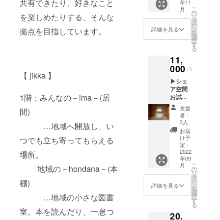
共有できたり、好きなこと
年11
んで、
考欄に
ワッサ
こ
月
にぎっ
ご記入
の
ン2個
を楽しめたりする、そんな
リ
て。】
くださ
タ
・
ー
をあな
い ｰ ※ア
ン
TOMAR
詳細を見る
拠点を目指しています。
を
たのた
レル
選
IGIさん
択
めだけ
ギーや
す
のカヌ
る
の空間
苦手食
レ ・
11,
に。
材など
ateliero
「こん
000
可能な
eufさん
円
【 jikka 】
なこと
限り対
のシ
▶シェ
があっ
応させ
フォン
ア空間
てね、
ていた
ケーキ
1階：みんなの－ima－(居
お試し
今こう
だきま
（バニ
券(女性
思って
す。 ※
ラ味）1
支援
間)
限定) …
て‥」
お子様
個 ※最
者：
jikka2
「うん
連れで
3人
短賞味
…地域へ開放し、い
階にあ
う
の参加
期限:発
お届
る女性
ん。」
も可能
け予
つでも立ち寄ってもらえる
送後2週
専用
色んな
定：
です。
間（冷
シェア
2022
ことが
場所。
ご年齢
凍） ※
年09
空間
起こる
に合わ
原材料
こ
月
地域の－hondana－(本
「kodo
日々、
の
せて対
及び添
リ
mobey
美味し
タ
応致し
加物等
ー
棚)
a」の
いもの
ン
ますの
詳細を見る
の食品
を
1ヶ月間
と
選
で、ご
表示は
…地域の小さな図書
択
お試し
ちょっ
す
相談く
お届け
る
利用
とひと
ださ
商品の
室。本を読んだり、一息つ
20,
券。 場
息。 土
い。(別
ラベル