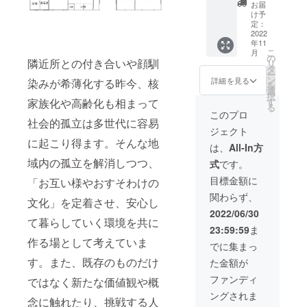
むすん
ちょっ
になり
も可能
お届
で、に
とした
ます。
け予
です。
ぎっ
もの。
定：
ご年齢
て。開
2022
母から
に合わ
年11
催チ
の愛を
せて対
こ
月
ケッ
お届け
の
応致し
隣近所との付き合いや顔馴
リ
ト。 お
しま
タ
ますの
ー
むすび
す。 ・
ン
詳細を見る
染みが希薄化する昨今、核
で、ご
を
スタン
おむす
選
相談く
択
ド【む
びスタ
家族化や高齢化も相まって
す
ださ
る
すん
ンドむ
このプロ
い。(別
社会的孤立は多世代に容易
で、に
すん
途お子
ジェクト
ぎっ
で、に
様料金
に起こり得ます。そんな地
て。】
ぎっ
は、
All-In方
が発生
があな
て。の
する可
域内の孤立を解消しつつ、
式
です。
たの地
お米2合
能性が
域のご
・マル
目標金額に
ありま
「お互い様やおすそわけの
縁を結
ゲン醤
す)
関わらず、
びに出
油醸造
文化」を定着させ、安心し
張しま
元 手
2022/06/30
す！ 美
て暮らしていく環境を共に
造り味
23:59:59
ま
味しい
付けぽ
作る場として考えていま
おむす
ん酢 ・
でに集まっ
びと、
木村石
す。また、既存のものだけ
た金額が
ご当地
鹸 お
具材を
掃除
ファンディ
ではなく新たな価値観や概
頬張れ
セット
ングされま
ば‥笑
・ラピ
念に触れたり、挑戦する人