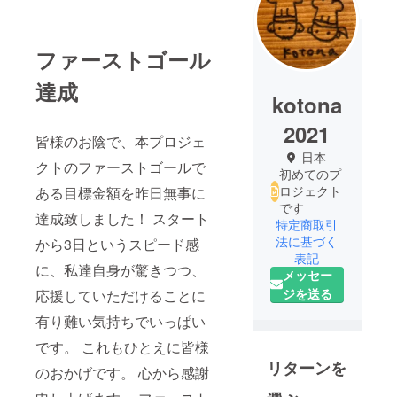
ファーストゴール
達成
kotona
2021
皆様のお陰で、本プロジェ
日本
クトのファーストゴールで
初めてのプ
ロジェクト
ある目標金額を昨日無事に
です
達成致しました！ スタート
特定商取引
法に基づく
から3日というスピード感
表記
に、私達自身が驚きつつ、
メッセー
ジを送る
応援していただけることに
有り難い気持ちでいっぱい
です。 これもひとえに皆様
リターンを
のおかげです。 心から感謝