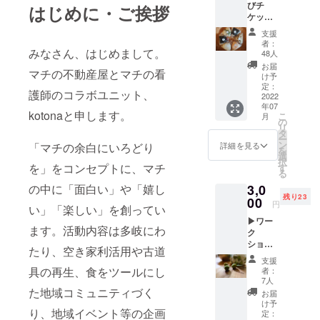
びチ
はじめに・ご挨拶
ケット
10個分
支援
大阪府
者：
八尾市
みなさん、はじめまして。
48人
萱振町
お届
マチの不動産屋とマチの看
にある
け予
【むす
定：
護師のコラボユニット、
んで、
2022
年07
にぎっ
kotonaと申します。
こ
月
て。】
の
リ
のおむ
タ
ー
すび
ン
詳細を見る
「マチの余白にいろどり
を
（130
選
択
円〜230
を」をコンセプトに、マチ
す
る
円）を
の中に「面白い」や「嬉し
3,0
どれで
残り23
も10個
00
円
い」「楽しい」を創ってい
購入で
▶ワー
きる切
ます。活動内容は多岐にわ
ク
り取り
ショッ
型チ
たり、空き家利活用や古道
プ参加
ケット
支援
チケッ
です。
具の再生、食をツールにし
者：
ト jikka
※有効期
7人
で行わ
た地域コミュニティづく
限2023
お届
れる
年6月末
け予
り、地域イベント等の企画
様々な
※おむす
定：