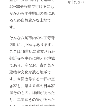
ます。
せください
※交通費
20~30分程度で行けるにも
は別途
頂戴い
かかわらず生駒山の麓にあ
たしま
す。 ※
るため自然豊かな土地で
材料費
す。
として
300円×
人数分
そんな八尾市内の久宝寺寺
頂戴い
たしま
内町に、jikkaはあります。
す。 ※
開催時
ここは15世紀に建立された
期や内
容等は
顕証寺を中心に栄えた地域
お打ち
であり、今なお、古き良き
合わせ
にて決
建物や文化が残る地域で
定予
定。
す。今回改修する一軒の空
き家も、築４０年の日本家
屋そのもの。縁側があった
り、二間続きの畳があった