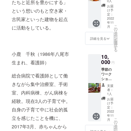
から感
当日の
0人
たちと近所を豊かにする」
ご飯で
想が
お手伝
お届
きてる
返って
という想いのもと空き家・
いをし
け予
よ〜！
くる日
定：
ていた
古民家といった建物を起点
」 jikka
2022
も… た
だける
年11
の晩ご
だた
場合の
こ
月
に活動をしている。
飯に参
だ、大
の
みご参
リ
加でき
切な本
タ
加いた
ー
るチ
を誰か
ン
だけま
詳細を見る
を
ケット
と共有
選
す。(定
択
です。
する。
す
員3名)
る
jikkaら
そんな
小鹿 千秋（1986年八尾市
10,
しい食
本棚を
事と空
000
hondan
生まれ、看護師）
円
気感を
aで持ち
季節の
お楽し
ません
ワーク
みくだ
総合病院で看護師として働
か？ ※
ショッ
さい。
ヒト棚
きながら集中治療室、手術
プ参加
※2022
になり
支援
券 春夏
年11月5
ます。
者：
室、内科病棟、がん病棟を
秋冬、
日
※遠方の
1人
それぞ
(土)18:0
方も郵
お届
経験。現在3人の子育て中。
れの季
0〜
送にて
け予
節なら
22:00開
定：
本の設
自身の子育て中に社会的孤
ではの
2022
催 ｰ 備
置を承
年11
ワーク
考欄に
立を感じたことを機に、
りま
こ
月
ショッ
ご記入
の
す。(郵
リ
プ(１回
2017年3月、赤ちゃんから
くださ
タ
送費別
ー
3,000円
い ｰ ※ア